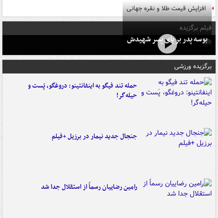
افزایش قیمت طلا و نقره جهانی
فیلم برگزیده
بوسه‌ پدر بر پای پسر شهیدش
برگزیده ورزشی
حمله تند فیگو به اینفانتینو: دروغگو، پَست‌ و
حیله‌گر!
جنجال جدید نیمار در برزیل +فیلم
رامین رضاییان رسماً از استقلال جدا شد