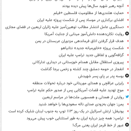
آنچه رهبر شهید سال‌ها پیش دیده بودند
حمایت هلندی‌ها از مظلومیت فلسطین +فیلم
افشای برکناری در موساد پس از شکست پروژه علیه ایران
دستگیری عامل انتشار مطالب توهین‌آمیز علیه زائران اربعین در فضای مجازی
روایت تکان‌دهنده دانش‌آموز مینابی از جنایت آمریکا
هدف قرار گرفتن اتاق‌ فرماندهی مزدوران عربستان در یمن
شکست پروژه «خاورمیانه جدید» نتانیاهو
گزافه‌گویی و لفاظی جدید ترامپ علیه ایران
پیروزی استقلال مقابل همنام خوزستانی در دیداری تدارکاتی
انفجار در حومه دمشق چند کشته و زخمی برجا گذاشت
بوسه‌ پدر بر پای پسر شهیدش
رایزنی عراقچی و همتای موریتانی خود درباره تحولات منطقه
موج تهدید علیه قضات آمریکایی پس از صدور حکم علیه ترامپ
روایتی از همدلی و همسویی ملت‌ها در مراسم اربعین
یمن: جهان به‌زودی صدای ناله سعودی‌ها را خواهد شنید
یونیفل: ارتش اسرائیل در یک روز ۱۱۳ توپ به جنوب لبنان شلیک کرده است
ترامپ: همه چیز درباره ایران به طور استثنایی خوب پیش می‌رود
عبور از خط قرمز ایران یعنی مرگ!