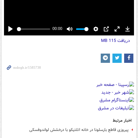
00:00
Play
Mute
Settings
PIP
Enter
Down
دریافت
115 MB
fullscreen
اخبار مرتبط
پیروزی قاطع بارسلونا در خانه اتلتیکو با درخشش لواندوفسکی