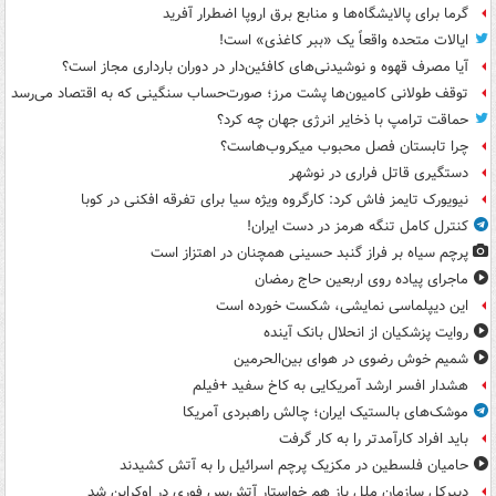
گرما برای پالایشگاه‌ها و منابع برق اروپا اضطرار آفرید
ایالات متحده واقعاً یک «ببر کاغذی» است!
آیا مصرف قهوه و نوشیدنی‌های کافئین‌دار در دوران بارداری مجاز است؟
توقف طولانی کامیون‌ها پشت مرز؛ صورت‌حساب سنگینی که به اقتصاد می‌رسد
حماقت ترامپ با ذخایر انرژی جهان چه کرد؟
چرا تابستان فصل محبوب میکروب‌هاست؟
دستگیری قاتل فراری در نوشهر
نیویورک تایمز فاش کرد: کارگروه ویژه سیا برای تفرقه افکنی در کوبا
کنترل کامل تنگه هرمز در دست ایران!
پرچم سیاه بر فراز گنبد حسینی همچنان در اهتزاز است
ماجرای پیاده روی اربعین حاج رمضان
این دیپلماسی نمایشی، شکست خورده است
روایت پزشکیان از انحلال بانک آینده
شمیم خوش رضوی در هوای بین‌الحرمین
هشدار افسر ارشد آمریکایی به کاخ سفید +فیلم
موشک‌های بالستیک ایران؛ چالش راهبردی آمریکا
باید افراد کارآمدتر را به کار گرفت
حامیان فلسطین در مکزیک پرچم اسرائیل را به آتش کشیدند
دبیرکل سازمان ملل باز هم خواستار آتش‌بس فوری در اوکراین شد