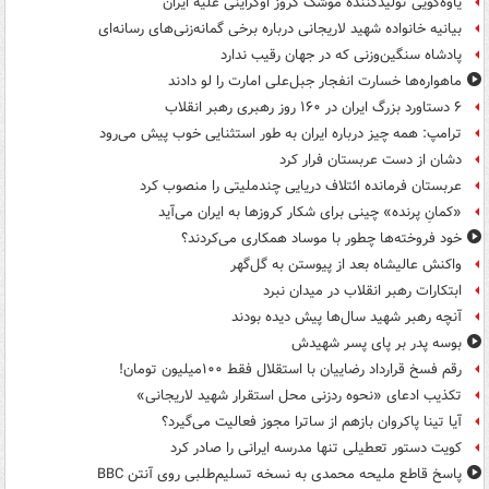
یاوه‌گویی تولیدکننده موشک کروز اوکراینی علیه ایران
بیانیه خانواده شهید لاریجانی درباره برخی گمانه‌زنی‌های رسانه‌ای
پادشاه سنگین‌وزنی که در جهان رقیب ندارد
ماهواره‌ها خسارت انفجار جبل‌علی امارت را لو دادند
۶ دستاورد بزرگ ایران در ۱۶۰ روز رهبری رهبر انقلاب
ترامپ: همه چیز درباره ایران به طور استثنایی خوب پیش می‌رود
دشان از دست عربستان فرار کرد
عربستان فرمانده ائتلاف دریایی چندملیتی را منصوب کرد
«کمانِ پرنده» چینی برای شکار کروزها به ایران می‌آید
خود فروخته‌ها چطور با موساد همکاری می‌کردند؟
واکنش عالیشاه بعد از پیوستن به گل‌گهر
ابتکارات رهبر انقلاب در میدان نبرد
آنچه رهبر شهید سال‌ها پیش دیده بودند
بوسه‌ پدر بر پای پسر شهیدش
رقم فسخ قرارداد رضاییان با استقلال فقط ۱۰۰میلیون تومان!
تکذیب ادعای «نحوه ردزنی محل استقرار شهید لاریجانی»
آیا تینا پاکروان بازهم از ساترا مجوز فعالیت می‌گیرد؟
کویت دستور تعطیلی تنها مدرسه ایرانی را صادر کرد
پاسخ قاطع ملیحه محمدی به نسخه تسلیم‌طلبی روی آنتن BBC