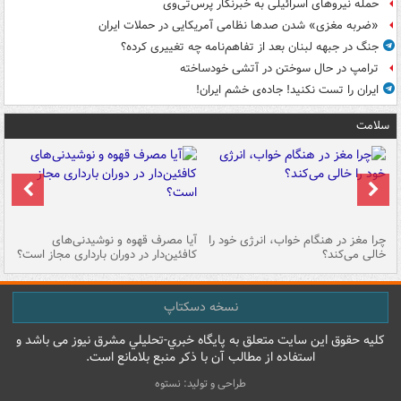
حمله نیروهای اسرائیلی به خبرنگار پرس‌تی‌وی
«ضربه مغزی» شدن صدها نظامی آمریکایی در حملات ایران
جنگ در جبهه لبنان بعد از تفاهم‌نامه چه تغییری کرده؟
ترامپ در حال سوختن در آتشی خودساخته
ایران را تست نکنید! جاده‌ی خشم ایران!
سلامت
ت
چرا مغز در هنگام خواب، انرژی خود را
آیا مصرف قهوه و نوشیدنی‌های
چر
خالی می‌کند؟
کافئین‌دار در دوران بارداری مجاز است؟
می
نسخه دسکتاپ
کليه حقوق اين سايت متعلق به پایگاه خبري-تحليلي مشرق نيوز می باشد و
استفاده از مطالب آن با ذکر منبع بلامانع است.
طراحی و تولید: نستوه