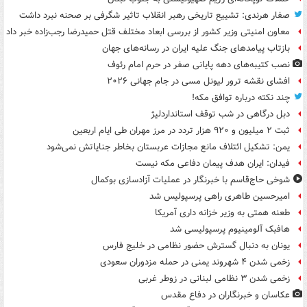
صفار هرندی: تشییع تاریخی رهبر انقلاب تاثیر شگرفی بر صحنه نبرد داشت
معاون امنیتی وزیر کشور از بررسی ابعاد مختلف قتل حمیدرضا رجب‌زاده خبر داد
بازتاب پیامدهای جنگ علیه ایران در رسانه‌های جهان
نصب کتیبه‌های دهه پایانی صفر در حرم امام رئوف
افشای نقشه ترور لیونل مسی در جام جهانی ۲۰۲۶
چند نکته درباره توافق مکه!
دبل درگاهی در شب توقف استانداردلیژ
ثبت ۲ میلیون و ۹۲۰ هزار تردد در مرز مهران طی ایام اربعین
یمن: تشکیل ائتلاف مانع مجازات عربستان بخاطر جنایاتش نمی‌شود
فیدان: ایران هدف پیمان دفاعی مکه نیست
شوخی حاج‌قاسم با خبرنگار در عملیات آزادسازی بوکمال
امیرحسین طاهری راهی پرسپولیس شد
طعنه همتی به وزیر خزانه داری آمریکا
هافبک آلومینیوم پرسپولیسی شد
یونان به دنبال گسترش حضور نظامی در خلیج فارس
زخمی شدن ۴ شهروند یمنی در حمله مزدوران سعودی
زخمی شدن ۳ نظامی لبنانی در زوطر غربی
عکاسان و خبرنگاران در دفاع مقدس