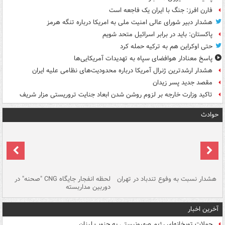
فارن افرز: جنگ با ایران یک فاجعه است
هشدار دبیر شورای عالی امنیت ملی به امریکا درباره تنگه هرمز
پاکستان: باید در برابر اسرائیل متحد شویم
حتی اوکراین هم به ترکیه حمله کرد
پاسخ معنادار هوافضای سپاه به تهدیدات آمریکایی‌ها
هشدار ارشدترین ژنرال آمریکا درباره محدودیت‌های نظامی علیه ایران
مقصد جدید پسر زیدان
تاکید وزارت خارجه بر لزوم روشن شدن ابعاد جنایت تروریستی مزار شریف
حوادث
ای
هشدار نسبت به وفوع تندباد در تهران
لحظه انفجار جایگاه CNG "صحنه" در
دس
دوربین مداربسته
ات
آخرین اخبار
حملات توپخانه‌ای رژیم صهیونیستی به جنوب لبنان