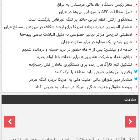
سفر رئیس دستگاه اطلاعاتی عربستان به عراق
دلیل مخالفت AFC با میزبانی آبی‌ها در عراق
سخنگوی ارتش: نظم ایرانی حاکم بر تنگه غیرقابل بازگشت است
هشدار الموسوی درباره توطئه آمریکا برای ایجاد شکاف در نیروهای مسلح عراق
تعطیلی تدریجی مراکز دیالیز خصوصی به دلیل انباشت بدهی بیمه‌ها
خاویر باردم؛ یک ستاره در برابر سکوت جهان
خدمه ناو لینکلن: پس از ۸ ماه حضور در دریا خسته و درمانده‌ شدیم
توافق بغداد و شرکت «شورون» برای احداث خط لوله بصره
تشکیل تیم کارآگاهان زبده برای دستگیری عاملان قتل رجب‌زاده
ولایتی: نیروهای خارجی باید منطقه را ترک کنند
هشدار دبیر شورای عالی امنیت ملی به امریکا درباره تنگه هرمز
پرونده حقوقی جنایت جنگی آمریکا در میناب به جریان افتاد
سلامت
تنگی انگشتر و کفش در گرما؛ واکنش
اسامی ژل‌های غیر مجاز شستشوی
مر