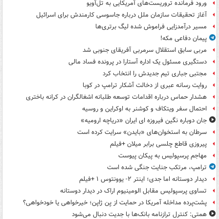
ورود فرمانده تروریست‌های آمریکایی به تل‌آویو
آغاز تحقیقات سازمان ملل درباره جاسوسی کارمندش برای اسرائیل
مسیر درآمدزایی فراموش شده لیگ برتری‌ها
پیمان دفاعی مکه!
مربی سابق استقلال سرمربی آفریقای جنوبی شد
دستگیری مسئول یک اداره آستارا در پرونده فساد مالی
مجتبی جباری تیم جدیدش را انتخاب کرد
روایت رسانه عبری از دخالت آشکار ترامپ در کوبا
هشدار حماس درباره اقدامات توسعه طلبانه اشغالگران در کرانه باختری
احتمال سفر ویتکاف و کوشنر به اوکراین و روسیه
جان دوباره نگین فیروزه ای ایران «دریاچه ارومیه»
سرطان به استخوان‌های «بایدن» سرایت کرده است
پیروزی قاطع چلسی برابر میلان +فیلم
مهاجم پرسپولیس به پیکان پیوست
ترامپ، مرتکب جنایت جنگی شده است
دیدار دوستانه اما جدی؛ اینتر ۲- یوونتوس ۱ +فیلم
تساوی پرسپولیس مقابل الومینیوم اراک در دیدار دوستانه
پشت‌پرده مداخله آمریکا در حمایت از یِن ژاپن؛ خیرخواهی یا خودخواهی؟
همتی: کنترل ترازنامه بانک‌ها با جدیت دنبال می‌شود