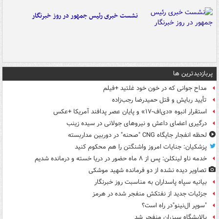
نشست خبری رئیس جمهور در روز خبرنگار
پربازدیدترین ها
مداح جوانی که در خون خود غلتید +فیلم
تأیید ربایش و قتل حمیدرضا رجب‌زاده
استقرار انبوه «دی‌اف‑۱۷» و پایان عصر پدافند آمریکا +عکس
درگیری اعضای داعش و نیروهای جولانی در سیده زینب
لحظه انفجار جایگاه CNG "صحنه" در دوربین مداربسته
پزشکیان: جنایات امروز واشنگتن را هم محکوم کنید
خدمه ناو لینکلن: پس از ۸ ماه حضور در دریا خسته و درمانده‌ شدیم
تصاویر دیده‌ نشده از دو فرمانده شهید موشکی
بیانیه سپاه پاسداران به مناسبت روز خبرنگار
جزئیات جدید از نفتکش منفجر شده در هرمز
"سوپر ال‌نینو"در راه است؟
پالایشگاه سیزران منفجر شد