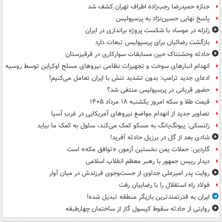
جنازه حمیدرضا رجب‌زاده اطراف تهران کشف شد
پاسخ نهایی حسین‌نژاد به پرسپولیس
زلزله در موساد با شکست پروژه براندازی در ایران
بازگشت رضائیان برای پرسپولیس تبعات دارد
حادثه وحشتناک حین مسابقات سوارکاری در قرقیزستان
انهدام انبارهای سوخت و تجهیزات نظامی نیروهای مسلح اوکراین توسط روسیه
ادعای جدید ترامپ: بدون تشدید تنش با ایران تعامل می‌کنیم!
حضور قربانی در پرسپولیس منتفی شد؟
قیمت طلا و سکه امروز یکشنبه ۱۸ مرداد ۱۴۰۵
تصاویر جدید از انهدام مواضع نیروهای آمریکایی در غرب آسیا
زلنسکی: پیونگ‌یانگ به مسکو کمک می‌کند، سئول به کمک ما بیاید
شادی بعد از گل در برزیل حادثه آفرید!
گاردین: حملات یمن نخستین آزمون «توافق مکه» است
دیدار رییس جمهور با رهبر معظم انقلاب اسلامی
روایت پدر امیرعلی جداوی از جست‌وجوی فرزندش در میان آوار
فولاد راه استقلال را با رضاییان رفت
ایران به قدرتمندترین بازیگرِ منطقه تبدیل شده!
روایتی از حادثه سقوط کپسول گاز از ساختمان چهارطبقه