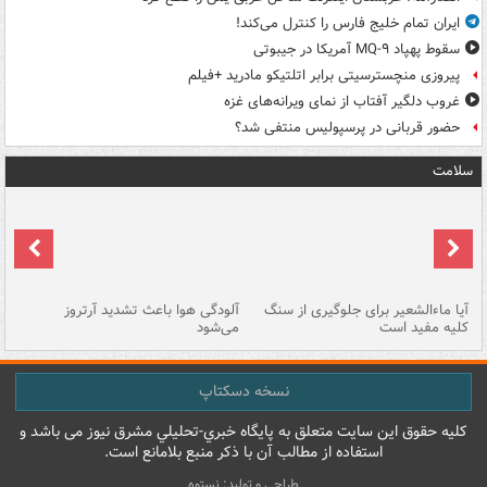
ایران تمام خلیج فارس را کنترل می‌کند!
سقوط پهپاد MQ-۹ آمریکا در جیبوتی
پیروزی منچسترسیتی برابر اتلتیکو مادرید +فیلم
غروب دلگیر آفتاب از نمای ویرانه‌های غزه
حضور قربانی در پرسپولیس منتفی شد؟
سلامت
آیا ماءالشعیر برای جلوگیری از سنگ
آلودگی هوا باعث تشدید آرتروز
حذ
کلیه مفید است
می‌شود
کل
نسخه دسکتاپ
کليه حقوق اين سايت متعلق به پایگاه خبري-تحليلي مشرق نيوز می باشد و
استفاده از مطالب آن با ذکر منبع بلامانع است.
طراحی و تولید: نستوه