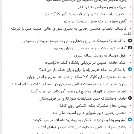
تبریک رئیس مجلس به ذوالقدر
الکعبی: باید نفت کشور را از قیمومیت آمریکا آزاد کرد
آتش سوزی در یک مخزن سوخت در باکو
قالیباف انتصاب محسن رضایی به دبیری شورای عالی امنیت ملی را تبریک
گفت
لحظۀ شلیک موشک‌ها و پهپادهای یمنی به تجمع نیروهای سعودی
آماده‌سازی مواکب برای میزبانی از زائران رضوی
افول موساد به روایت رسانه عبری
اعلام حادثه امنیتی در نزدیکی باشگاه گلف «ترامپ»
آیا مذاکرات تنگه هرمز راه را برای پایان جنگ باز می‌کند؟
نجات معجزه‌آسای کارگر ۲۲ ساله از عمق ۱۵ متری چاه در تهران
یمن: عملیات علیه تجمعات نظامی سعودی در المخا با دقت بالا انجام شد
تصاویر جدید از انهدام مواضع نیروهای آمریکایی در غرب آسیا
حادثه وحشتناک حین مسابقات سوارکاری در قرقیزستان
پیمان دفاع مشترک مکه؛ ائتلافی روی کاغذ!
محسن رضایی دبیر شورای عالی امنیت ملی شد
آتش‌بس‌ها و تهدیدها کمکی به پیشبرد اهداف ترامپ نکردند!
واکنش جهاد اسلامی به کارشکنی نتانیاهو در توافق آتش‌بس