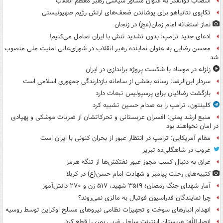
انتصاب ذوالقدر به عنوان مشاور سیاسی رهبر معظم انقلاب
تکاپوی نتانیاهو برای پوشاندن ضعف‌های ارتش رژیم صهیونیستی
نماز استغاثه امام زمان(عج) در زنجان
ادعای جدید ترامپ: بدون تشدید تنش با ایران تعامل می‌کنیم!
محسن رضایی به عنوان نماینده رهبر انقلاب در شورای‌عالی امنیت ملی منصوب
شد
زلزله در موساد با شکست پروژه براندازی در ایران
سردار ابن‌الرضا: رسانه بخشی از سامانه بازدارندگی جمهوری اسلامی است
بازگشت رضائیان برای پرسپولیس تبعات دارد
کلینتون، ترامپ را به صدام حسین تشبیه کرد
منبع ارشد یمنی: افسران عربستانی و تحرکاتشان از ضربات موشکی و پهپادی
در امان نخواهند بود
مقام آمریکایی: ترامپ در انتظار عبور از بحران کنونی با ایران است
غروب در شاهگلی‌ده تبریز
عراق به دنبال کسب مجوز عبور نفتکش‌ها از تنگه هرمز
کتیبه‌های رحلت پیامبر و شهادت امام حسن(ع) در کربلا
آمار شهدای جنگ رمضان؛ ۳۵۱۹ شهید، ۵۱۷ زن و ۲۷۰ دانش‌آموز
چرا نمایندگان فدراسیون فوتبال به مالزی نمی‌روند؟
انهدام انبارهای سوخت و تجهیزات نظامی نیروهای مسلح اوکراین توسط روسیه
انصارالله: عربستان اینترنت ساحل غربی یمن را قطع کرد