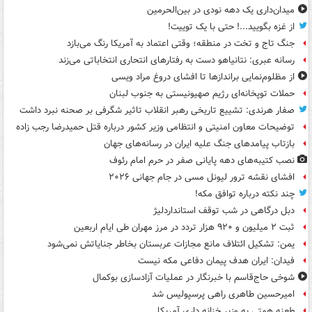
میدان‌داری یک دهه نودی در بین‌الحرمین
از غزه بگویید...! حتی با یک توییت!
جنگ تاج و تخت در منطقه؛ وقتی اعتماد به آمریکا رنگ می‌بازد
رسانه عبری: نتانیاهو دست به رفتارهای انتحاری انتخاباتی می‌زند
از مظلوم‌نمایی براندازها تا افشای دروغ مراد ویسی
حملات توپخانه‌ای رژیم صهیونیستی به جنوب لبنان
صفار هرندی: تشییع تاریخی رهبر انقلاب تاثیر شگرفی بر صحنه نبرد داشت
توضیحات معاون امنیتی و انتظامی وزیر کشور درباره قتل حمیدرضا رجب زاده
بازتاب پیامدهای جنگ علیه ایران در رسانه‌های جهان
نصب کتیبه‌های دهه پایانی صفر در حرم امام رئوف
افشای نقشه ترور لیونل مسی در جام جهانی ۲۰۲۶
چند نکته درباره توافق مکه!
دبل درگاهی در شب توقف استانداردلیژ
ثبت ۲ میلیون و ۹۲۰ هزار تردد در مرز مهران طی ایام اربعین
یمن: تشکیل ائتلاف مانع مجازات عربستان بخاطر جنایاتش نمی‌شود
فیدان: ایران هدف پیمان دفاعی مکه نیست
شوخی حاج‌قاسم با خبرنگار در عملیات آزادسازی بوکمال
امیرحسین طاهری راهی پرسپولیس شد
طعنه همتی به وزیر خزانه داری آمریکا