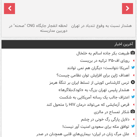
ای
هشدار نسبت به وفوع تندباد در تهران
لحظه انفجار جایگاه CNG "صحنه" در
دس
دوربین مداربسته
ات
آخرین اخبار
طبیعت بکر جاده اسالم به خلخال
رویای اف-۳۵ ترکیه در بن‌بست
آمریکا نتوانست؛ دیگران هم نمی توانند
اهداف ژاپن برای افزایش توان نظامی چیست؟
ترس کارشناس کویتی از تسلط ایران بر تنگۀ هرمز
هشدار پلیس تهران بزرگ به «کودک‌بلاگرها»
اعتراف جالب یک رسانه آمریکایی به شکست
قرص آزمایشی که می‌تواند درمان HIV را متحول کند
شکار تمساح در مالزی
دلایل پارگی رگ خونی در چشم
توافق مکه برای سعودی امنیت آور نیست!
علل مرگ زنان در ایران؛ بیماری‌های قلبی همچنان در صدر