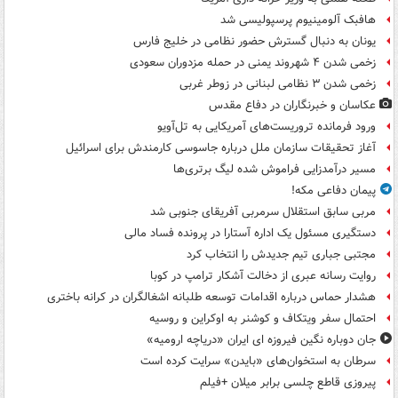
هافبک آلومینیوم پرسپولیسی شد
یونان به دنبال گسترش حضور نظامی در خلیج فارس
زخمی شدن ۴ شهروند یمنی در حمله مزدوران سعودی
زخمی شدن ۳ نظامی لبنانی در زوطر غربی
عکاسان و خبرنگاران در دفاع مقدس
ورود فرمانده تروریست‌های آمریکایی به تل‌آویو
آغاز تحقیقات سازمان ملل درباره جاسوسی کارمندش برای اسرائیل
مسیر درآمدزایی فراموش شده لیگ برتری‌ها
پیمان دفاعی مکه!
مربی سابق استقلال سرمربی آفریقای جنوبی شد
دستگیری مسئول یک اداره آستارا در پرونده فساد مالی
مجتبی جباری تیم جدیدش را انتخاب کرد
روایت رسانه عبری از دخالت آشکار ترامپ در کوبا
هشدار حماس درباره اقدامات توسعه طلبانه اشغالگران در کرانه باختری
احتمال سفر ویتکاف و کوشنر به اوکراین و روسیه
جان دوباره نگین فیروزه ای ایران «دریاچه ارومیه»
سرطان به استخوان‌های «بایدن» سرایت کرده است
پیروزی قاطع چلسی برابر میلان +فیلم