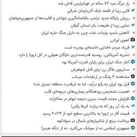
راز مرگ مرد ۷۲ ساله در تهرانپارس فاش شد
قابی زیبا از قلعه بابک آذربایجان شرقی
ریزش پایگاه جدید ترامپ بافاصله‌گیری جوانان و اقلیت‌ها از جمهوری‌خواهان
نمایی زیبا از طبیعت بکر استان گیلان
کاهش شدید واردات نفت چین به دلیل جنگ علیه ایران
آهوی ایرانی
فریاد مردم «فدایی خامنه‌ای بودن» است
نشریه آمریکایی: روسیه قدرتمندترین ناوگان هوایی در کل اروپا را دارد
آغاز جنگ ایران برای پایان قدرت آمریکا بود
سناریوی بلاگر زن برای قتل شوهرش
مشاهده ۴ پلنگ در ارتفاعات میناب
قرار بود ایران به زانو درآید، اما به ابرقدرت منطقه تبدیل شد!
اهمیت تشخیص زودهنگام بیماری‌های دریچه‌ای قلب
افزایش مجدد قیمت بنزین نتیجه ابهام در مذاکرات
به یاد آن روز که به زیارت کربلا رفتی!
قیمت گاز در اروپا به بالاترین سطح خود از ۲۰۲۳ رسید
برداشت برنج از شالیزارهای شمال در سوادکوه
جمهوری اسلامی نه از موشک می‌گذرد، نه از تنگه هرمز!