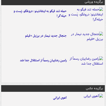
برگزیده ورزشی
حمله تند فیگو به اینفانتینو: دروغگو، پَست‌ و
حیله‌گر!
جنجال جدید نیمار در برزیل +فیلم
رامین رضاییان رسماً از استقلال جدا شد
برگزیده عکس
آهوی ایرانی