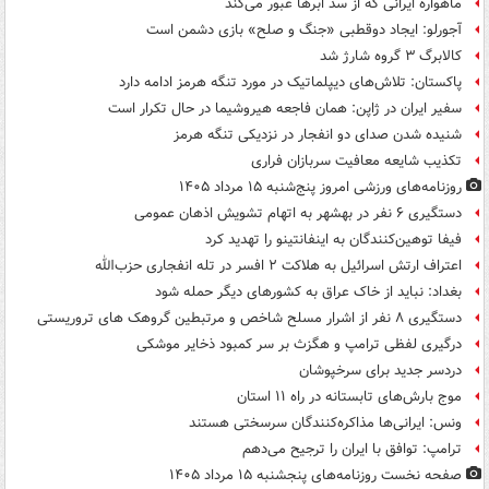
ماهواره ایرانی که از سد ابرها عبور می‌کند
آجورلو: ایجاد دوقطبی «جنگ و صلح‌» بازی دشمن است
کالابرگ ۳ گروه شارژ شد
پاکستان: تلاش‌های دیپلماتیک در مورد تنگه هرمز ادامه دارد
سفیر ایران در ژاپن: همان فاجعه هیروشیما در حال تکرار است
شنیده شدن صدای دو انفجار در نزدیکی تنگه هرمز
تکذیب شایعه معافیت سربازان فراری
روزنامه‌های ورزشی امروز پنج‌شنبه ۱۵ مرداد ۱۴۰۵
دستگیری ۶ نفر در بهشهر به اتهام تشویش اذهان عمومی
فیفا توهین‌کنندگان به اینفانتینو را تهدید کرد
اعتراف ارتش اسرائیل به هلاکت ۲ افسر در تله انفجاری حزب‌الله
بغداد: نباید از خاک عراق به کشورهای دیگر حمله شود
دستگیری ۸ نفر از اشرار مسلح شاخص و مرتبطین گروهک های تروریستی
درگیری لفظی ترامپ و هگزث بر سر کمبود ذخایر موشکی
دردسر جدید برای سرخپوشان
موج بارش‌های تابستانه در راه ۱۱ استان
ونس: ایرانی‌ها مذاکره‌کنندگان سرسختی هستند
ترامپ: توافق با ایران را ترجیح می‌دهم
صفحه نخست روزنامه‌های پنجشنبه ۱۵ مرداد ۱۴۰۵