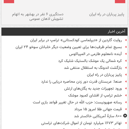
ن
پاییز پرباران در راه ایران
دستگیری ۶ نفر در بهشهر به اتهام
تشویش اذهان عمومی
اس
آخرین اخبار
روایت گاردین از «دیپلماسی کودکستانی» ترامپ در برابر ایران
بسیج تمام ظرفیت‌ها برای تعیین وضعیت دیگر خلبانان سوخو ۲۴ ایران
آینده نامعلوم طارمی در المپیاکوس
کره شمالی یک موشک بالستیک شلیک کرد
بازگشت اندونگ به استقلال منتفی شد
پاییز پرباران در راه ایران
صنعا: عربستان قدرت دور زدن محاصره دریایی را ندارد
ورود تجهیزات جدید به یگان‌های ارتش
خشم ترامپ از افشای کمبود موشک
رسانه صهیونیست: حزب الله در حال تغییر قواعد بازی است
قیمت جهانی طلا امروز ۱۵ مرداد
۸۰۰ سازۀ آمریکایی خاکستر شد
تهاتر ۱۶۷۳ میلیارد تومان از اموال شرکت‌های تراستی