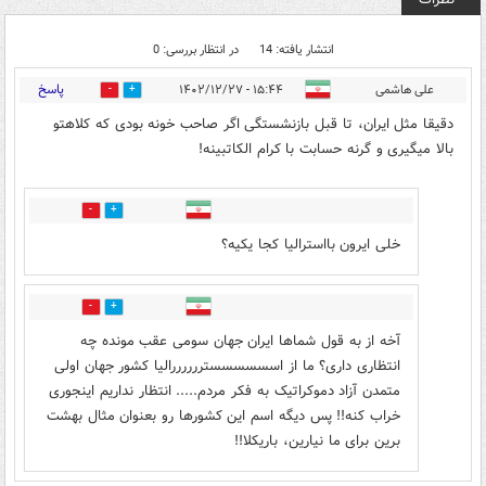
انتشار یافته: 14
در انتظار بررسی: 0
پاسخ
علی هاشمی
۱۵:۴۴ - ۱۴۰۲/۱۲/۲۷
3
6
دقیقا مثل ایران، تا قبل بازنشستگی اگر صاحب خونه بودی که کلاهتو
بالا میگیری و گرنه حسابت با کرام الکاتبینه!
1
3
خلی ایرون بااسترالیا کجا یکیه؟
5
0
آخه از به قول شماها ایران جهان سومی عقب مونده چه
انتظاری داری؟ ما از اسسسسسستررررررالیا کشور جهان اولی
متمدن آزاد دموکراتیک به فکر مردم..... انتظار نداریم اینجوری
خراب کنه!! پس دیگه اسم این کشورها رو بعنوان مثال بهشت
برین برای ما نیارین، باریکلا!!