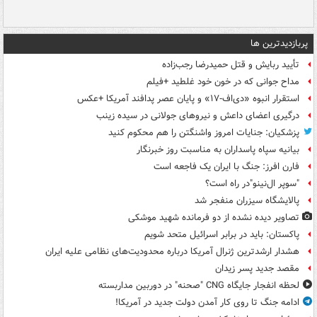
پربازدیدترین ها
تأیید ربایش و قتل حمیدرضا رجب‌زاده
مداح جوانی که در خون خود غلطید +فیلم
استقرار انبوه «دی‌اف‑۱۷» و پایان عصر پدافند آمریکا +عکس
درگیری اعضای داعش و نیروهای جولانی در سیده زینب
پزشکیان: جنایات امروز واشنگتن را هم محکوم کنید
بیانیه سپاه پاسداران به مناسبت روز خبرنگار
فارن افرز: جنگ با ایران یک فاجعه است
"سوپر ال‌نینو"در راه است؟
پالایشگاه سیزران منفجر شد
تصاویر دیده‌ نشده از دو فرمانده شهید موشکی
پاکستان: باید در برابر اسرائیل متحد شویم
هشدار ارشدترین ژنرال آمریکا درباره محدودیت‌های نظامی علیه ایران
مقصد جدید پسر زیدان
لحظه انفجار جایگاه CNG "صحنه" در دوربین مداربسته
ادامه جنگ تا روی کار آمدن دولت جدید در آمریکا!