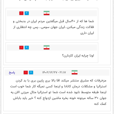
0
0
شما ها که از ۴۰سال قبل میگفتین مردم ایران در بدبختی و
فلاکت زندگی میکنن..ایران جهان سومی...پس چه انتظاری از
ایران داری
0
0
اونا چرابه ایران کاردارن؟
پاسخ
۲۱:۱۷ - ۱۴۰۲/۱۲/۲۷
0
0
مزخرفات که مشرق منتشر میکند اقا بالا بری پایین بری با بد کردن
استرالیا و مشکلات درمان کانادا و اینجا کسی نمیگه کار شما خوب است
اینجا طبقه متوسط نابود شده است شما تو استرالیا مثال میزنی الان یه
جوان ۳۰ ساله میتونه خونه بخره ماشین ازدواج کنه ؟ خیر باید باباش
کمک کنه