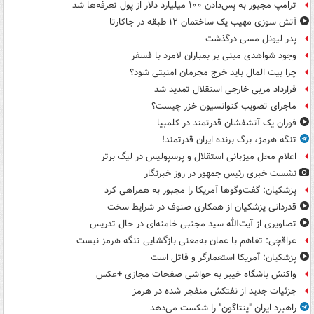
ترامپ مجبور به پس‌دادن ۱۰۰ میلیارد دلار از پول تعرفه‌ها شد
آتش سوزی مهیب یک ساختمان ۱۲ طبقه در جاکارتا
پدر لیونل مسی درگذشت
وجود شواهدی مبنی بر بمباران لامرد با فسفر
چرا بیت المال باید خرج مجرمان امنیتی شود؟
قرارداد مربی خارجی استقلال تمدید شد
ماجرای تصویب کنوانسیون خزر چیست؟
فوران یک آتشفشان قدرتمند در کلمبیا
تنگه هرمز، برگ برنده ایران قدرتمند!
اعلام محل میزبانی استقلال و پرسپولیس در لیگ برتر
نشست خبری رئیس جمهور در روز خبرنگار
پزشکیان: گفت‌وگوها آمریکا را مجبور به همراهی کرد
قدردانی پزشکیان از همکاری صنوف در شرایط سخت
تصاویری از آیت‌الله سید مجتبی خامنه‌ای در حال تدریس
عراقچی: تفاهم با عمان به‌معنی بازگشایی تنگه هرمز نیست
پزشکیان: آمریکا استعمارگر و قاتل است
واکنش باشگاه خیبر به حواشی صفحات مجازی +عکس
جزئیات جدید از نفتکش منفجر شده در هرمز
راهبرد ایران "پنتاگون" را شکست می‌دهد