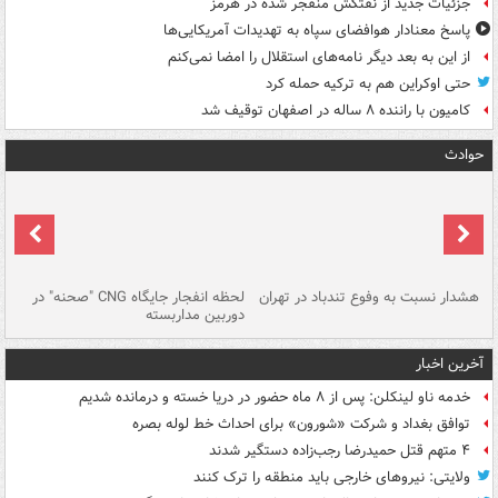
جزئیات جدید از نفتکش منفجر شده در هرمز
پاسخ معنادار هوافضای سپاه به تهدیدات آمریکایی‌ها
از این به بعد دیگر نامه‌های استقلال را امضا نمی‌کنم
حتی اوکراین هم به ترکیه حمله کرد
کامیون با راننده ۸ ساله در اصفهان توقیف شد
حوادث
ای
هشدار نسبت به وفوع تندباد در تهران
لحظه انفجار جایگاه CNG "صحنه" در
دس
دوربین مداربسته
ات
آخرین اخبار
خدمه ناو لینکلن: پس از ۸ ماه حضور در دریا خسته و درمانده‌ شدیم
توافق بغداد و شرکت «شورون» برای احداث خط لوله بصره
۴ متهم قتل حمیدرضا رجب‌زاده دستگیر شدند
ولایتی: نیروهای خارجی باید منطقه را ترک کنند