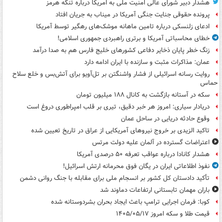
هشدار دبیر شورای عالی امنیت ملی به امریکا درباره تنگه هرمز
پرونده حقوقی جنایت جنگی آمریکا در میناب به جریان افتاد
ادعای زلنسکی درباره تامین ماهانه موشک‌های رهگیر توسط آمریکا
خطای محاسباتی آمریکا و برتری راهبردی جمهوری اسلامی!
زنگ خطر پایان ذخایر دفاعی کشورهای خلیج فارس هم به صدا درآمد
عمان: مذاکرات مثبت و سازنده با ایران ادامه دارد
روایت رسانه اسرائیلی از فشار واشنگتن بر تل‌آویو برای آتش‌بس و خلع سلاح
حماس
سکه در آستانه بازگشت به کانال ۱۸۸ میلیون تومان
دریادار سیاری: امروز هر خبر دقیق، تیری بر قلب امپراطوری دروغ است
وقوع حادثه دریایی در ساحل عمان
تاکید الزیدی بر خروج نیروهای آمریکایی از عراق در تاریخ تعیین شده
اعتراضات گسترده در آلمان علیه دولت مرتس
هشدار کانادا درباره عواقب تعرفه ۵۰ درصدی آمریکا
نفوذ اطلاعاتی ایران در یگان فوق محرمانه ارتش اسرائیل!
تأکید دادستان کل کشور بر انسجام ملی برای مقابله با جنگ روانی دشمن
باران مهمان تابستانی ارتفاعات دماوند شد
کوبا: فرمان اجرایی ترامپ باعث ایجاد بحران بشردوستانه شده
قیمت طلا و سکه امروز ۱۴۰۵/۰۵/۱۷