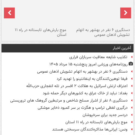
دستگیری ۶ نفر در بهشهر به اتهام
موج بارش‌های تابستانه در راه ۱۱
تشویش اذهان عمومی
استان
فا
آخرین اخبار
تکذیب شایعه معافیت سربازان فراری
روزنامه‌های ورزشی امروز پنج‌شنبه ۱۵ مرداد ۱۴۰۵
دستگیری ۶ نفر در بهشهر به اتهام تشویش اذهان عمومی
فیفا توهین‌کنندگان به اینفانتینو را تهدید کرد
اعتراف ارتش اسرائیل به هلاکت ۲ افسر در تله انفجاری حزب‌الله
بغداد: نباید از خاک عراق به کشورهای دیگر حمله شود
دستگیری ۸ نفر از اشرار مسلح شاخص و مرتبطین گروهک های تروریستی
درگیری لفظی ترامپ و هگزث بر سر کمبود ذخایر موشکی
دردسر جدید برای سرخپوشان
موج بارش‌های تابستانه در راه ۱۱ استان
ونس: ایرانی‌ها مذاکره‌کنندگان سرسختی هستند