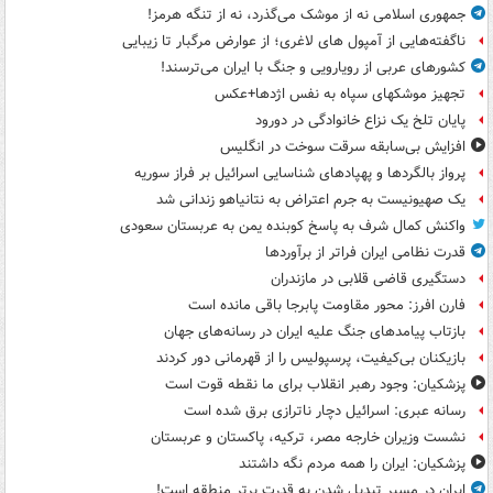
جمهوری اسلامی نه از موشک می‌گذرد، نه از تنگه هرمز!
ناگفته‌هایی از آمپول های لاغری؛ از عوارض مرگبار تا زیبایی
کشورهای عربی از رویارویی و جنگ با ایران می‌ترسند!
تجهیز موشکهای سپاه به نفس اژدها+عکس
پایان تلخ یک نزاع خانوادگی در دورود
افزایش بی‌سابقه سرقت سوخت در انگلیس
پرواز بالگردها و پهپادهای شناسایی اسرائیل بر فراز سوریه
یک صهیونیست به جرم اعتراض به نتانیاهو زندانی شد
واکنش کمال شرف به پاسخ کوبنده یمن به عربستان سعودی
قدرت نظامی ایران فراتر از برآوردها
دستگیری قاضی قلابی در مازندران
فارن افرز: محور مقاومت پابرجا باقی مانده است
بازتاب پیامدهای جنگ علیه ایران در رسانه‌های جهان
بازیکنان بی‌کیفیت، پرسپولیس را از قهرمانی دور کردند
پزشکیان: وجود رهبر انقلاب برای ما نقطه قوت است
رسانه عبری: اسرائیل دچار ناترازی برق شده است
نشست وزیران خارجه مصر، ترکیه، پاکستان و عربستان
پزشکیان: ایران را همه مردم نگه داشتند
ایران در مسیر تبدیل شدن به قدرت برتر منطقه است!