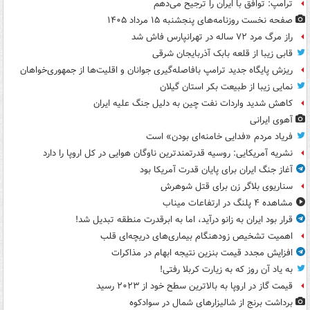
ترامپ: توافق با ایران را ترجیح می‌دهم
صفحه نخست روزنامه‌های پنجشنبه ۱۵ مرداد ۱۴۰۵
راز مرگ مرد ۷۲ ساله در تهرانپارس فاش شد
قابی زیبا از قلعه بابک آذربایجان شرقی
ریزش پایگاه جدید ترامپ بافاصله‌گیری جوانان و اقلیت‌ها از جمهوری‌خواهان
نمایی زیبا از طبیعت بکر استان گیلان
کاهش شدید واردات نفت چین به دلیل جنگ علیه ایران
آهوی ایرانی
فریاد مردم «فدایی خامنه‌ای بودن» است
نشریه آمریکایی: روسیه قدرتمندترین ناوگان هوایی در کل اروپا را دارد
آغاز جنگ ایران برای پایان قدرت آمریکا بود
سناریوی بلاگر زن برای قتل شوهرش
مشاهده ۴ پلنگ در ارتفاعات میناب
قرار بود ایران به زانو درآید، اما به ابرقدرت منطقه تبدیل شد!
اهمیت تشخیص زودهنگام بیماری‌های دریچه‌ای قلب
افزایش مجدد قیمت بنزین نتیجه ابهام در مذاکرات
به یاد آن روز که به زیارت کربلا رفتی!
قیمت گاز در اروپا به بالاترین سطح خود از ۲۰۲۳ رسید
برداشت برنج از شالیزارهای شمال در سوادکوه