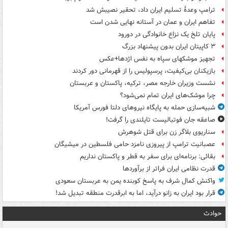
ترامپ وعدۀ تسلیم ایران داد، تحقیر نصیبش شد
تفاهم ایران و عمان در آستانه نهایی شدن است
پایان تلخ یک نزاع خانوادگی در دورود
۳ کاپیتان ایران بدون پیشنهاد بزرگ
تجهیز موشکهای سپاه به نفس اژدها+عکس
بازیکنان بی‌کیفیت، پرسپولیس را از قهرمانی دور کردند
نشست وزیران خارجه مصر، ترکیه، پاکستان و عربستان
چرا موشک‌های ایران تمام نمی‌شود؟
شبیه‌سازی حمله به پایگاه نیروهای دلتا فورس آمریکا
صاعقه جان فوتبالیست تایلندی را گرفت!
سناریوی بلاگر زن برای قتل شوهرش
عصبانیت ترامپ از پیروزی نامزد حامی فلسطین در میشیگان
بقائی: برنامه‌ای برای سفر به قطر و پاکستان نداریم
قدرت نظامی ایران فراتر از برآوردها
واکنش کمال شرف به پاسخ کوبنده یمن به عربستان سعودی
قرار بود ایران به زانو درآید، اما به ابرقدرت منطقه تبدیل شد!
حوادث