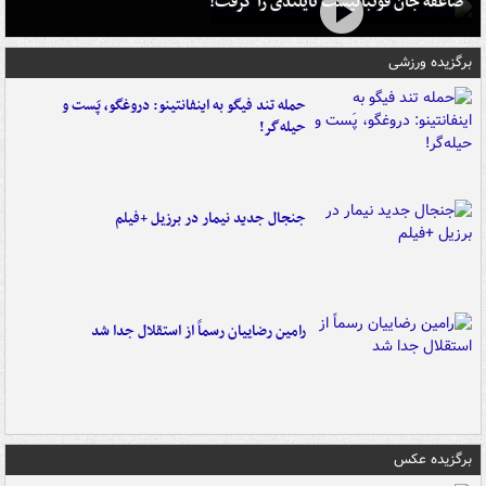
صاعقه جان فوتبالیست تایلندی را گرفت!
برگزیده ورزشی
حمله تند فیگو به اینفانتینو: دروغگو، پَست‌ و
حیله‌گر!
جنجال جدید نیمار در برزیل +فیلم
رامین رضاییان رسماً از استقلال جدا شد
برگزیده عکس