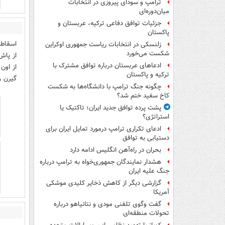
ترامپ و سودای پیروزی در انتخابات
میان‌دوره‌ای
جزئیات توافق دفاعی ترکیه، عربستان و
پاکستان
اسقاطی
زلنسکی در انتخابات ریاست جمهوری اوکراین
شکست می‌خورد
از پاش
ادعاهای عربستان درباره توافق مشترک با
از اون
ترکیه و پاکستان
گیرن و
چگونه جنگ ترامپ با دانشگاه‌ها به شکست
کاخ سفید ختم شد؟
پشت پرده توافق جدید ایران؛ تاکتیک یا
استراتژی؟
ادعای تکراری ترامپ درمورد تمایل ایران برای
دستیابی به توافق
بحران در راه‌آهن انگلیس ادامه دارد
هشدار نمایندگان جمهوری‌خواه به ترامپ درباره
جنگ علیه ایران
گزارشی دیگر از کاهش ذخایر کلیدی موشکی
آمریکا
گفت وگوی تلفنی مودی و نتانیاهو درباره
تحولات منطقه‌ای