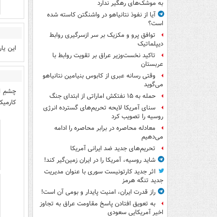
به موشک‌های رهگیر ندارد
آیا از نفوذ نتانیاهو در واشنگتن کاسته شده
است؟
توافق پرو و مکزیک بر سر ازسرگیری روابط
دیپلماتیک
این یا
تاکید نخست‌وزیر عراق بر تقویت روابط با
عربستان
وقتی رسانه عبری از کابوس بنیامین نتانیاهو
می‌گوید
چشمِ ا
حمله به ۱۵ نفتکش‌ اماراتی از ابتدای جنگ
کارمیک
سنای آمریکا لایحه تحریم‌های گسترده انرژی
روسیه را تصویب کرد
معادله محاصره در برابر محاصره را ادامه
می‌دهیم
تحریم‌های جدید ضد ایرانی آمریکا
شاید روسیه، آمریکا را در ایران زمین‌گیر کند!
اثر جدید کارتونیست سوری با عنوان مدیریت
جدید تنگه هرمز
راز قدرت ایران، امنیت پایدار و بومی آن است!
به تعویق افتادن پاسخ مقاومت عراق به تجاوز
اخیر آمریکایی سعودی