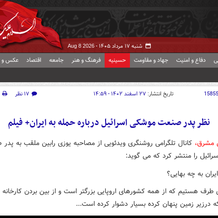
شنبه ۱۷ مرداد ۱۴۰۵ -
Aug 8 2026
ی
دفاع و امنیت
جهاد و مقاومت
حسینیه
فرهنگ و هنر
جامعه
اقتصاد
عکس و ف
1585
تاریخ انتشار:
۲۷ اسفند ۱۴۰۲ - ۱۴:۵۹
۱۷ نظر
نظر پدر صنعت موشکی اسرائیل درباره حمله به ایران+ فیلم
ش مشرق،
کانال تلگرامی روشنگری ویدئویی از مصاحبه یوزی رابین ملقب به پدر
رائیل را منتشر کرد که می گوید:
یران به چه بهایی؟
 طرف هستیم که از همه کشورهای اروپایی بزرگتر است و از بین بردن کارخانه 
 درزیر زمین پنهان کرده بسیار دشوار کرده است...