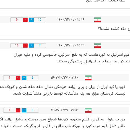
شما خودت را ناراحت نکن
۱۵:۱۴ - ۱۴۰۲/۱۲/۲۷
0
10
رو مگه کشته نشده!؟
۱۵:۲۱ - ۱۴۰۲/۱۲/۲۷
16
7
میدِ اسرائیل به کوردهاست که به نفع اسرائیل, جاسوسی کرده و علیه عیران
نند.کوردها رسما برای اسرائیل, پیشمرگی میکنند.
۱۷:۴۰ - ۱۴۰۲/۱۲/۲۷
1
6
کورد یا کرد ایران از ایران و برای ایرانه. هیشکی دنبال شقه شقه شدن و کوچک ش
نیست. کردستان عراق هم بله متأسفانه توسط بارزانی منشأ شرارت شده.
۱۹:۱۲ - ۱۴۰۲/۱۲/۲۷
1
3
من ب عنوان یه فارس قسم میخورم کوردها شجاع وطن دوست و عاشق ایرانند اگر
خائن داخل قوم عرب کورد یا تورکه خب خائن تو فارس لر و گیلکم هست منتها ع