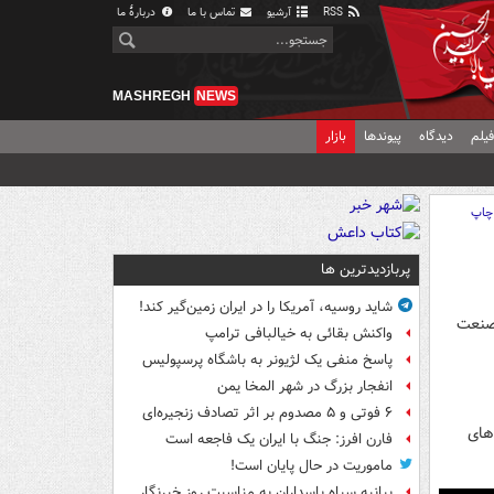
RSS
آرشیو
تماس با ما
دربارهٔ ما
MASHREGH
NEWS
یلم
دیدگاه
پیوندها
بازار
چاپ
پربازدیدترین ها
شاید روسیه، آمریکا را در ایران زمین‌گیر کند!
 صنعت
واکنش بقائی به خیالبافی ترامپ
پاسخ منفی یک لژیونر به باشگاه پرسپولیس
انفجار بزرگ در شهر المخا یمن
۶ فوتی و ۵ مصدوم بر اثر تصادف زنجیره‌ای
های
فارن افرز: جنگ با ایران یک فاجعه است
ماموریت در حال پایان است!
بیانیه سپاه پاسداران به مناسبت روز خبرنگار