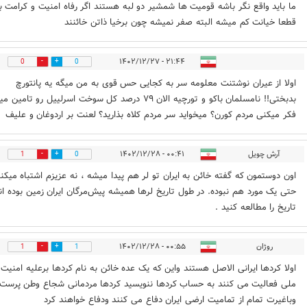
ما باید واقع نگر باشه قومیت ها شمشیر دو لبه هستند اگر رفاه امنیت و کرامت ب
قطعا خیانت کم میشه البته صفر نمیشه چون برخیا ذاتن خائنند
۲۱:۴۴ - ۱۴۰۲/۱۲/۲۷
0
0
اولا از عیران نوشتنت معلومه سر به کجایی حس قوی به من میگه یه پانتورچ
بدبختی!! نامسلمان باکو و تورچیه الان ۷۹ درصد کل سوخت اسرلییل رو تامی
فکر میکنی مردم کورن؟ میخواید سر مردم کلاه بذارید؟ لعنت بر اردوغان و علیف
آرش چویل
۰۰:۴۱ - ۱۴۰۲/۱۲/۲۸
1
0
اون دوستمون که گفته خائن به ایران تو لر هم پیدا میشه ، نه عزیزم اشتباه میکنی
حتی یک مورد هم نبوده. در طول تاریخ لرها همیشه پیش‌مرگان ایران زمین بوده اند
تاریخ را مطالعه کنید .
روژان
۰۰:۵۵ - ۱۴۰۲/۱۲/۲۸
1
1
اولا کردها ایرانی الاصل هستند واین که یک عده خائن به نام کردها برعلیه امنیت
ملی فعالیت می کنند به حساب کردها ننویسید کردها مردمانی شجاع وطن پرست
وباغیرت تمام از تمامیت ارضی ایران دفاع می کنند ودفاع خواهند کرد