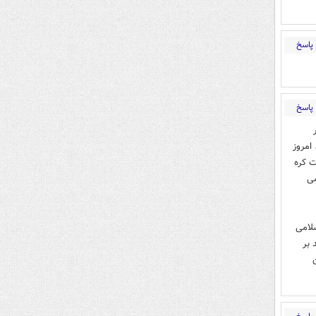
پاسخ
پاسخ
امروز
ت کره
می
وامع اسلامی
ت 3- برتری تعهد بر