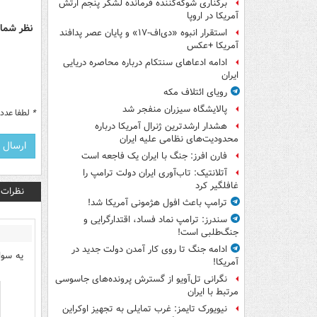
برکناری شوکه‌کننده فرمانده لشکر پنجم ارتش
آمریکا در اروپا
نظر شما 
استقرار انبوه «دی‌اف‑۱۷» و پایان عصر پدافند
آمریکا +عکس
ادامه ادعاهای سنتکام درباره محاصره دریایی
ایران
رویای ائتلاف مکه
پالایشگاه سیزران منفجر شد
*
لطفا عدد م
هشدار ارشدترین ژنرال آمریکا درباره
محدودیت‌های نظامی علیه ایران
فارن افرز: جنگ با ایران یک فاجعه است
آتلانتیک: تاب‌آوری ایران دولت ترامپ را
غافلگیر کرد
نظرات
ترامپ باعث افول هژمونی آمریکا شد!
سندرز: ترامپ نماد فساد، اقتدارگرایی و
جنگ‌طلبی است!
ادامه جنگ تا روی کار آمدن دولت جدید در
یه سوا
آمریکا!
نگرانی تل‌آویو از گسترش پرونده‌های جاسوسی
مرتبط با ایران
نیویورک تایمز: غرب تمایلی به تجهیز اوکراین