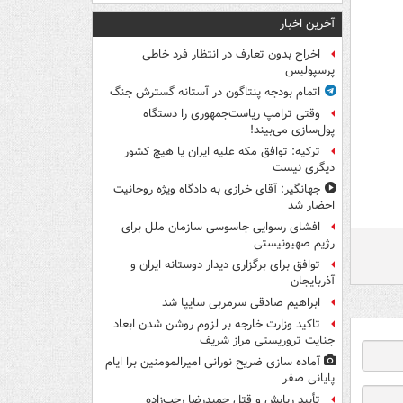
آخرین اخبار
اخراج بدون تعارف در انتظار فرد خاطی
پرسپولیس
اتمام بودجه پنتاگون در آستانه گسترش جنگ
وقتی ترامپ ریاست‌جمهوری را دستگاه
پول‌سازی می‌بیند!
ترکیه: توافق مکه علیه ایران یا هیچ کشور
دیگری نیست
جهانگیر: آقای خرازی به دادگاه ویژه روحانیت
احضار شد
افشای رسوایی جاسوسی سازمان ملل برای
رژیم صهیونیستی
توافق برای برگزاری دیدار دوستانه ایران و
آذربایجان
ابراهیم صادقی سرمربی سایپا شد
تاکید وزارت خارجه بر لزوم روشن شدن ابعاد
جنایت تروریستی مراز شریف
آماده سازی ضریح نورانی امیرالمومنین برا ایام
پایانی صفر
تأیید ربایش و قتل حمیدرضا رجب‌زاده