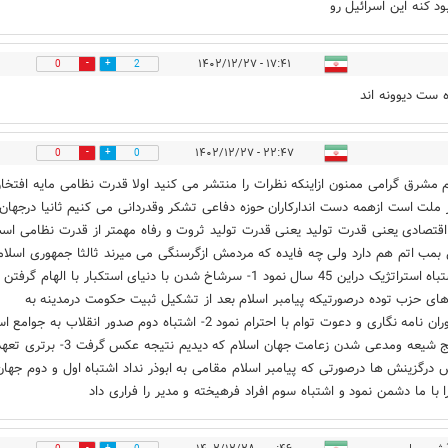
ود کنه این اسرائیل رو
۱۷:۴۱ - ۱۴۰۲/۱۲/۲۷
0
2
ست دیوونه اند
۲۲:۴۷ - ۱۴۰۲/۱۲/۲۷
0
0
م مشرق گرامی ممنون ازاینکه نظرات را منتشر می کنید اولا قدرت نظامی مایه افتخار
ر ملت است ازهمه دست اندارکاران حوزه دفاعی تشکر وقدردانی می کنیم ثانیا درجهان 
قتصادی یعنی قدرت تولید یعنی قدرت تولید ثروت و رفاه مهمتر از قدرت نظامی اس
بمب اتم هم دارد ولی چه فایده که مردمش ازگرسنگی می میرند ثالثا جمهوری اسلا
سه اشتباه استراتژیک دراین 45 سال نمود 1- سرشاخ شدن با دنیای استکبار با الهام گرفتن
های حزب توده درصورتیکه پیامبر اسلام بعد از تشکیل ثبیت حکومت درمدینه به
امپراطوران نامه نگاری و دعوت توام با احترام نمود 2- اشتباه دوم صدور انقلاب به ج
و ترویج شیعه ومدعی شدن زعامت جهان اسلام که دیدیم نتیجه عکس گرف
رگزینش ها درصورتی که پیامبر اسلام مقامی به ابوذر نداد اشتباه اول و دوم جهان
ا با ما دشمن نمود و اشتباه سوم افراد فرهیخته و مدیر را فراری داد