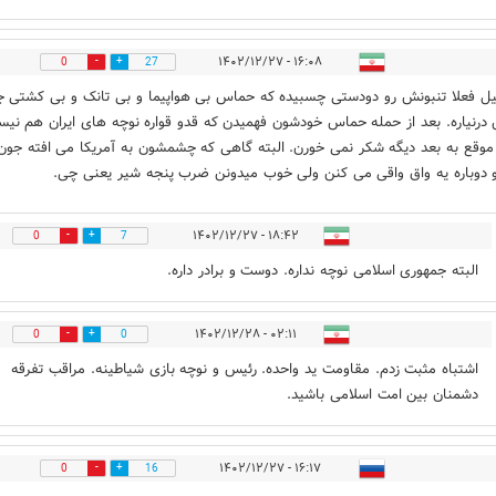
۱۶:۰۸ - ۱۴۰۲/۱۲/۲۷
0
27
ل فعلا تنبونش رو دودستی چسبیده که حماس بی هواپیما و بی تانک و بی کشتی 
 درنیاره. بعد از حمله حماس خودشون فهمیدن که قدو قواره نوچه های ایران هم نیس
 موقع به بعد دیگه شکر نمی خورن. البته گاهی که چشمشون به آمریکا می افته جو
 دوباره یه واق واقی می کنن ولی خوب میدونن ضرب پنجه شیر یعنی چی.
۱۸:۴۲ - ۱۴۰۲/۱۲/۲۷
0
7
البته جمهوری اسلامی نوچه نداره. دوست و برادر داره.
۰۲:۱۱ - ۱۴۰۲/۱۲/۲۸
0
0
اشتباه مثبت زدم. مقاومت ید واحده. رئيس و نوچه بازی شیاطینه. مراقب تفرقه
دشمنان بین امت اسلامی باشید.
۱۶:۱۷ - ۱۴۰۲/۱۲/۲۷
0
16