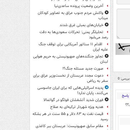
آخرین وضعیت پرونده ساعدی‌نیا
واکنش مردم جنوب عراق به تصاویر کودکان
میناب
خیابان‌های بمبئی غرق شدند
تحلیلگر یمنی: تحرکات سعودی‌ها به دقت
رصد می‌شود
اقدام ۱۱ سناتور آمریکایی برای توقف جنگ
علیه ایران
تجاوز جنگنده‌های صهیونیستی به حریم هوایی
لبنان
صورت جدید مسئله جنگ؟!
دعوت مجدد عربستان از نخست‌وزیر عراق برای
بررسی: 0
سفر به ریاض
پدیده اسرائیلی‌هایی که برای ایران جاسوسی
می‌کنند، پایان ندارد!
پاسخ
فوران شدید آتشفشان فوئگو در گواتمالا
؟؟
هدیه ویژه شهردار ترکیه‌ای به صلاح
قیمت نفت به ۸۳ دلار و ۵۵ سنت در هر بشکه
رسید
مقام سابق صهیونیست: عربستان ببر کاغذی