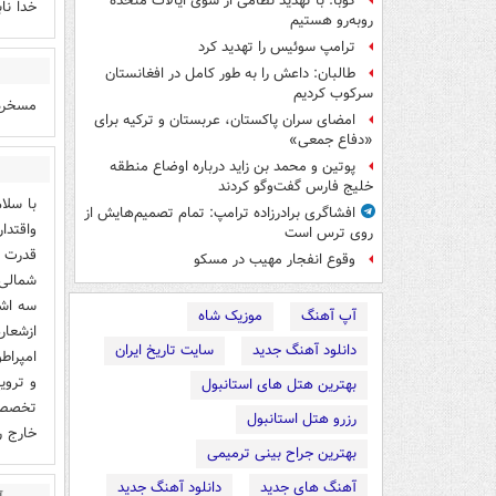
کوبا: با تهدید نظامی از سوی ایالات متحده
خدا ناب
روبه‌رو هستیم
ترامپ سوئیس را تهدید کرد
طالبان: داعش را به طور کامل در افغانستان
سرکوب کردیم
مسخره 
امضای سران پاکستان، عربستان و ترکیه برای
«دفاع جمعی»
پوتین و محمد بن زاید درباره اوضاع منطقه
خلیج فارس گفت‌وگو کردند
با سلا
افشاگری برادرزاده ترامپ: تمام تصمیم‌هایش از
واقتدا
روی ترس است
قدرت ا
وقوع انفجار مهیب در مسکو
شمالی 
آپ آهنگ
موزیک شاه
ازشعار
دانلود آهنگ جدید
سایت تاریخ ایران
بهترین هتل های استانبول
تخصص د
رزرو هتل استانبول
خارج ر
بهترین جراح بینی ترمیمی
آهنگ های جدید
دانلود آهنگ جدید