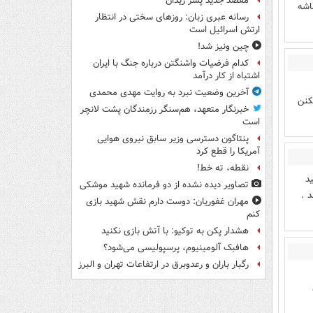
مقصد جدید پسر زیدان
اشه
رسانه عبری زبان: روزهای سختی در انتظار
ارتش اسرائیل است
چین ونیز شد!
کدام فرضیات واشنگتن درباره جنگ با ایران
اشتباه از کار درآمد
آخرین وضعیت نبرد به روایت مهدی محمدی
ن میکنن
خبرنگار متعهد، هم‌سنگر رزمندگان پشت لانچر
است
پنتاگون دسترسی وزیر سابق نیروی هوایی
آمریکا را قطع کرد
نقطه، ته خط!
د
تصاویر دیده‌ نشده از دو فرمانده شهید موشکی
 .
مهران غفوریان: دوست دارم نقش شهید بازی
کنم
هشدار پکن به توکیو: با آتش بازی نکنید
هافبک آلومینیوم، پرسپولیسی می‌شود؟
رگبار باران و رعدوبرق در ارتفاعات تهران و البرز