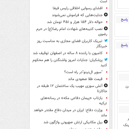
است
افشای رسوایی اخلاقی رئیس فیفا
جنایت‌هایی که فراموش نمی‌شوند
پاسخ
حواله دلار ۱۵۴ هزار و ۴۵۱ تومان شد
نصب کتیبه‌های شهادت امام رضا(ع) در حرم
رضوی
تبریک کاربران فضای مجازی به مناسبت روز
پاسخ
خبرنگار
کامیون با راننده ۸ ساله در اصفهان توقیف شد
پزشکیان: جنایات امروز واشنگتن را هم محکوم
کنید
"سوپر ال‌نینو"در راه است؟
قیمت طلا صعودی ماند
دن
آتش سوزی مهیب یک ساختمان ۱۲ طبقه در
جاکارتا
بازتاب «پیمان دفاعی مکه» در رسانه‌های
ترکیه
وزارت دفاع: ایران در میدان دفاع مقتدر خواهد
ماند
بیل مکانیکی ارتش صهیونی واژگون شد
ینک