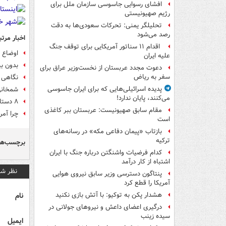
افشای رسوایی جاسوسی سازمان ملل برای
رژیم صهیونیستی
تحلیلگر یمنی: تحرکات سعودی‌ها به دقت
رصد می‌شود
اخبار مرتب
اقدام ۱۱ سناتور آمریکایی برای توقف جنگ
اوضاع ش
علیه ایران
بدون ب
دعوت مجدد عربستان از نخست‌وزیر عراق برای
سفر به ریاض
نگاهی ب
پدیده اسرائیلی‌هایی که برای ایران جاسوسی
شمخانی:
می‌کنند، پایان ندارد!
۸ دستاورد موشکی در سال ۱۴۰۲/ جهش بزرگ موشکی ایران با «هایپرسونیک۲»
مقام سابق صهیونیست: عربستان ببر کاغذی
چرا آمر
است
بازتاب «پیمان دفاعی مکه» در رسانه‌های
ترکیه
برچسب‌ها
کدام فرضیات واشنگتن درباره جنگ با ایران
اشتباه از کار درآمد
نظر شم
پنتاگون دسترسی وزیر سابق نیروی هوایی
آمریکا را قطع کرد
نام
هشدار پکن به توکیو: با آتش بازی نکنید
درگیری اعضای داعش و نیروهای جولانی در
سیده زینب
ایمیل