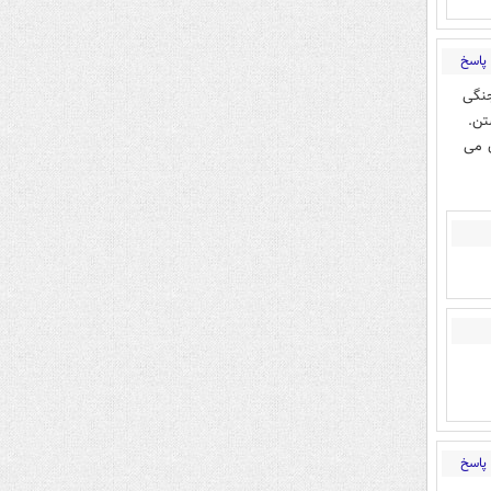
پاسخ
جنگی
تن.
ن می
پاسخ