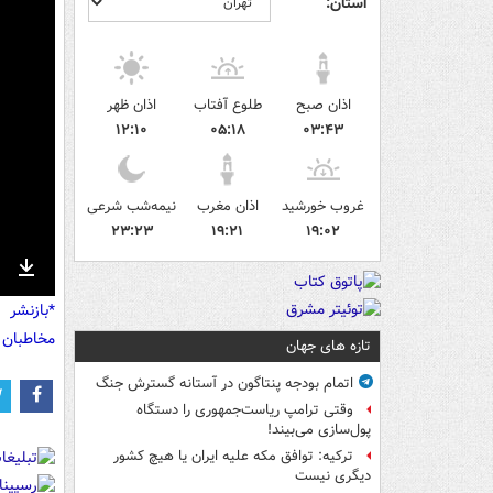
استان:
اذان صبح
طلوع آفتاب
اذان ظهر
۱۲:۱۰
۰۵:۱۸
۰۳:۴۳
غروب خورشید
اذان مغرب
نیمه‌شب شرعی
۲۳:۲۳
۱۹:۲۱
۱۹:۰۲
nter
Download
*بازنشر 
ullscreen
مخاطبان 
تازه های جهان
اتمام بودجه پنتاگون در آستانه گسترش جنگ
وقتی ترامپ ریاست‌جمهوری را دستگاه
پول‌سازی می‌بیند!
ترکیه: توافق مکه علیه ایران یا هیچ کشور
دیگری نیست