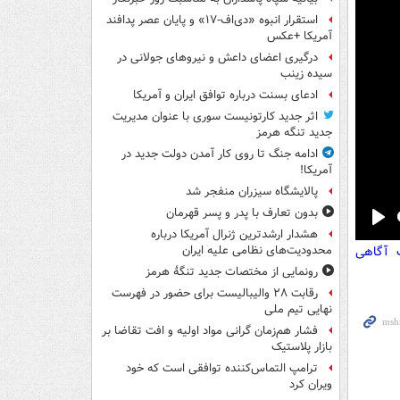
استقرار انبوه «دی‌اف‑۱۷» و پایان عصر پدافند
آمریکا +عکس
درگیری اعضای داعش و نیروهای جولانی در
سیده زینب
ادعای بسنت درباره توافق ایران و آمریکا
اثر جدید کارتونیست سوری با عنوان مدیریت
جدید تنگه هرمز
ادامه جنگ تا روی کار آمدن دولت جدید در
آمریکا!
پالایشگاه سیزران منفجر شد
بدون تعارف با پدر و پسر قهرمان
Pla
هشدار ارشدترین ژنرال آمریکا درباره
ت آگاهی
محدودیت‌های نظامی علیه ایران
رونمایی از مختصات جدید تنگۀ هرمز
رقابت ۲۸ والیبالیست برای حضور در فهرست
نهایی تیم ملی
فشار هم‌زمان گرانی مواد اولیه و افت تقاضا بر
بازار پلاستیک
ترامپ التماس‌کننده توافقی است که خود
ویران کرد