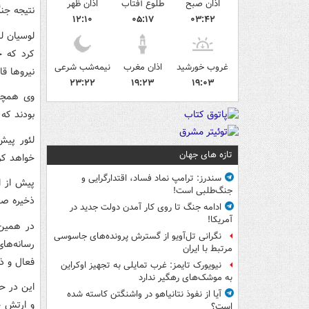
اذان صبح
طلوع آفتاب
اذان ظهر
نتیجه جن
۱۲:۱۰
۰۵:۱۷
۰۳:۴۲
لوسیان ل
غروب خورشید
اذان مغرب
نیمه‌شب شرعی
نیروها قادر ب
۲۳:۲۲
۱۹:۲۳
۱۹:۰۳
بودند که ۷۵ درصد از آنها به محل کار خود بازگشته ان
لئور پیش
تازه های جهان
خواهد کر
سندرز: ترامپ نماد فساد، اقتدارگرایی و
جنگ‌طلبی است!
ذخیره صه
ادامه جنگ تا روی کار آمدن دولت جدید در
آمریکا!
در همین 
نگرانی تل‌آویو از گسترش پرونده‌های جاسوسی
مرتبط با ایران
فعال و ذخ
نیویورک تایمز: غرب تمایلی به تجهیز اوکراین
به موشک‌های رهگیر ندارد
این در حا
آیا از نفوذ نتانیاهو در واشنگتن کاسته شده
است؟