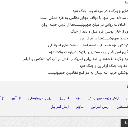
ط
ای چهارگانه در مرحله پسا جنگ غزه
بادله اسرا تنها با توقف تجاوز نظامی به غزه ممکن است
اختلالات روانی در میان صهیونیست‌ها از ترس حمله ایران
 از خان یونس غزه قبل و بعد از جنگ
جدید صهیونیست‌ها در مرکز غزه
کودکان غزه همچنان طعمه اصلی موشک‌های اسرائیلی
ی امیر قطر و نخست‌وزیر بلژیک درباره تحولات غزه
ه چگونه نقشه‌های ضدایرانی آمریکا را نقش بر آب کرد +عکس و فیلم
 تفاوت جنگ اوکراین و جنگ غزه
وشکی حزب الله لبنان به مواضع نظامیان صهیونیست
ل
ارتش رژیم صهیونیستی
غزه
اسراییل
رژیم صهیونیستی
تل آویو
تل‌آ
فلسطین
ارتش اسرائیل
تلاویو
ارتش اسراییل
ا