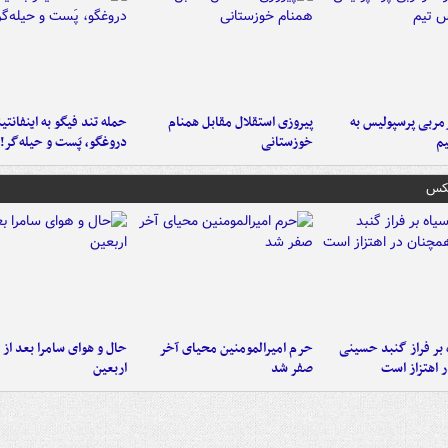
ربی پرسپولیس به
پیروزی استقلال مقابل همنام
حمله تند فیگو به اینفانتین
م
خوزستانی
دروغگو، پَست‌ و حیله‌گر!
عکس
 بر فراز گنبد حسینی
حرم امیرالمومنین محیای آخر
حال و هوای سامرا بعد از ا
 اهتزاز است
صفر شد
اربعین