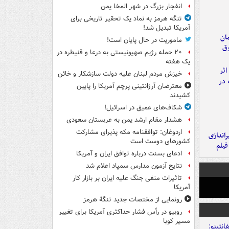
انفجار بزرگ در شهر المخا یمن
تنگه هرمز به نماد یک تحقیر تاریخی برای
آمریکا تبدیل شد!
مان
ماموریت در حال پایان است!
وق
۲۰ حمله رژیم صهیونیستی به درعا و قنیطره در
یک هفته
خیزش مردم لبنان علیه دولت سازشکار و خائن
معترضان آرژانتینی پرچم آمریکا را پایین
کشیدند
شکاف‌های عمیق در اسرائیل!
هشدار مقام ارشد یمن به عربستان سعودی
اردوغان: توافقنامه مکه پذیرای مشارکت
یراندازی
کشورهای دوست است
فیلم
ادعای بسنت درباره توافق ایران و آمریکا
نتایج آزمون مدارس سمپاد اعلام شد
تاثیرات منفی جنگ علیه ایران بر بازار کار
آمریکا
رونمایی از مختصات جدید تنگۀ هرمز
روبیو در رأس فشار حداکثری آمریکا برای تغییر
مسیر کوبا