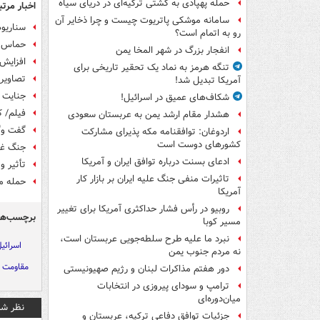
حمله پهپادی به کشتی ترکیه‌ای در دریای سیاه
اخبار مرتب
سامانه موشکی پاتریوت چیست و چرا ذخایر آن
سناریوه
رو به اتمام است؟
حماس: م
انفجار بزرگ در شهر المخا یمن
افزایش 
تنگه هرمز به نماد یک تحقیر تاریخی برای
تصاویری
آمریکا تبدیل شد!
جنایت 
شکاف‌های عمیق در اسرائیل!
فیلم/ 
هشدار مقام ارشد یمن به عربستان سعودی
گفت وگو
اردوغان: توافقنامه مکه پذیرای مشارکت
کشورهای دوست است
جنگ غز
ادعای بسنت درباره توافق ایران و آمریکا
تأثیر و
تاثیرات منفی جنگ علیه ایران بر بازار کار
حمله م
آمریکا
روبیو در رأس فشار حداکثری آمریکا برای تغییر
برچسب‌ها
مسیر کوبا
نبرد ما علیه طرح سلطه‌جویی عربستان است،
اسرائی
نه مردم جنوب یمن
مقاومت 
دور هفتم مذاکرات لبنان و رژیم صهیونیستی
ترامپ و سودای پیروزی در انتخابات
میان‌دوره‌ای
نظر شم
جزئیات توافق دفاعی ترکیه، عربستان و