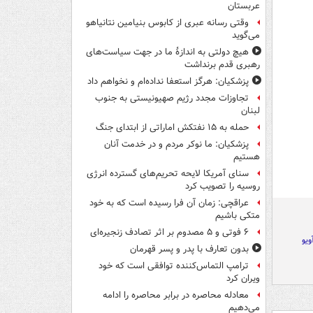
عربستان
وقتی رسانه عبری از کابوس بنیامین نتانیاهو
می‌گوید
هیچ دولتی به اندازۀ ما در جهت سیاست‌های
رهبری قدم برنداشت
پزشکیان: هرگز استعفا نداده‌ام و نخواهم داد
تجاوزات مجدد رژیم صهیونیستی به جنوب
لبنان
حمله به ۱۵ نفتکش‌ اماراتی از ابتدای جنگ
پزشکیان: ما نوکر مردم و در خدمت آنان
هستیم
سنای آمریکا لایحه تحریم‌های گسترده انرژی
روسیه را تصویب کرد
عراقچی: زمان آن فرا رسیده است که به خود
متکی باشیم
۶ فوتی و ۵ مصدوم بر اثر تصادف زنجیره‌ای
ویو
بدون تعارف با پدر و پسر قهرمان
ترامپ التماس‌کننده توافقی است که خود
ویران کرد
معادله محاصره در برابر محاصره را ادامه
می‌دهیم