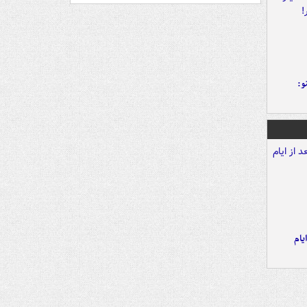
و:
یام