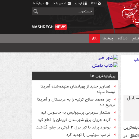
RSS
آرشیو
تماس با ما
دربارهٔ ما
MASHREGH
NEWS
یلم
دیدگاه
پیوندها
بازار
اپ
پربازدیدترین ها
تصاویر جدید از پهپادهای منهدم‌شده آمریکا
توسط سپاه
چرا محمد صلاح ترکیه را به عربستان و آمریکا
ترجیح داد
هشدار سرمربی پرسپولیس به جاسوس تیم
گربه جریان برق شهرستان فریمان را قطع کرد
قه‌ترین
برخورد پراید با تیر برق ۲ فوتی بر جای گذاشت
ترامپ سوئیس را تهدید کرد
د که این اتفاق در