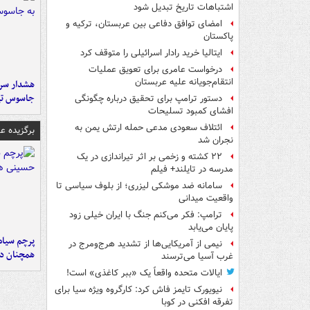
اشتباهات تاریخ تبدیل شود
امضای توافق دفاعی بین عربستان، ترکیه و
پاکستان
ایتالیا خرید رادار اسرائیلی را متوقف کرد
درخواست عامری برای تعویق عملیات
انتقام‌جویانه علیه عربستان
هشدار سرم
جاسوس تی
دستور ترامپ برای تحقیق درباره چگونگی
افشای کمبود تسلیحات
ائتلاف سعودی مدعی حمله ارتش یمن به
برگزیده 
نجران شد
۲۲ کشته و زخمی بر اثر تیراندازی در یک
مدرسه در تایلند+ فیلم
سامانه ضد موشکی لیزری؛ از بلوف سیاسی تا
واقعیت میدانی
ترامپ: فکر می‌کنم جنگ با ایران خیلی زود
پایان می‌یابد
پرچم سیاه
نیمی از آمریکایی‌ها از تشدید هرج‌ومرج در
همچنان در
غرب آسیا می‌ترسند
ایالات متحده واقعاً یک «ببر کاغذی» است!
نیویورک تایمز فاش کرد: کارگروه ویژه سیا برای
تفرقه افکنی در کوبا