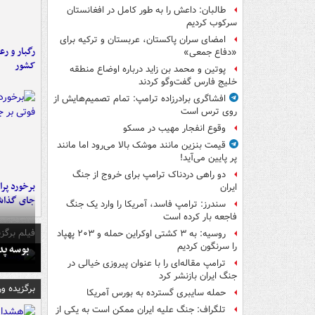
طالبان: داعش را به طور کامل در افغانستان
سرکوب کردیم
امضای سران پاکستان، عربستان و ترکیه برای
رگبار و رع
«دفاع جمعی»
کشور
پوتین و محمد بن زاید درباره اوضاع منطقه
خلیج فارس گفت‌وگو کردند
افشاگری برادرزاده ترامپ: تمام تصمیم‌هایش از
روی ترس است
وقوع انفجار مهیب در مسکو
قیمت بنزین مانند موشک بالا می‌رود اما مانند
پر پایین می‌آید!
دو راهی دردناک ترامپ برای خروج از جنگ
ایران
جای گذا
سندرز: ترامپ فاسد، آمریکا را وارد یک جنگ
فاجعه بار کرده است
فیلم برگزی
روسیه: به ۳ کشتی اوکراین حمله و ۲۰۳ پهپاد
را سرنگون کردیم
بوسه‌ پ
ترامپ مقاله‌ای را با عنوان پیروزی خیالی در
جنگ ایران بازنشر کرد
برگزیده و
حمله سایبری گسترده به بورس آمریکا
تلگراف: جنگ علیه ایران ممکن است به یکی از