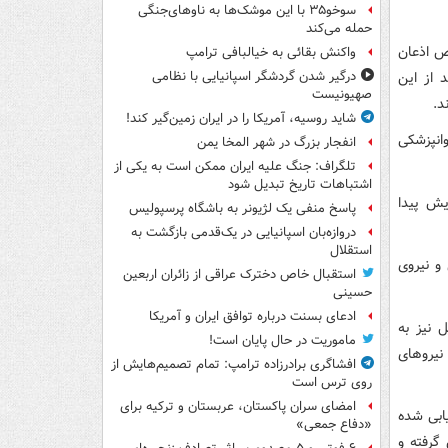
سوخو۳۵ با این موشک‌ها به ناوهای‌جنگی
حمله می‌کند
ص اذعان
واکنش بقائی به خیالبافی ترامپ
‌های روانی قرار گرفته‌اند. وی گفت که ۱۵ درصد از این
درگیر شدن گردشگر اسپانیایی با نظامی
صهیونیست
شاید روسیه، آمریکا را در ایران زمین‌گیر کند!
ان روانپزشکی
انفجار بزرگ در شهر المخا یمن
تلگراف: جنگ علیه ایران ممکن است به یکی از
اشتباهات تاریخ تبدیل شود
یش پیدا
پاسخ منفی یک لژیونر به باشگاه پرسپولیس
دروازه‌بان اسپانیایی در یک‌قدمی بازگشت به
استقلال
تی اعلام کرده بودند که حدود ۳۰۰۰ نظامی و نیروی
استقبال خاص دخترک عراقی از زائران اربعین
حسینی
ادعای بسنت درباره توافق ایران و آمریکا
 نیز به
ماموریت در حال پایان است!
 ۳ هزار نظامی شامل نیروهای
افشاگری برادرزاده ترامپ: تمام تصمیم‌هایش از
روی ترس است
امضای سران پاکستان، عربستان و ترکیه برای
یابی شده
«دفاع جمعی»
ی تماس گرفته و