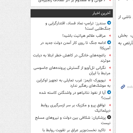
۶ فوتی و ۵ مصدوم بر اثر تصادف زنجیره‌ای
آخرین اخبار
شکلات روانی ناشی از
سندرز: ترامپ نماد فساد، اقتدارگرایی و
جنگ‌طلبی است!
لی، بخش
مراقب علائم هپاتیت باشید!
آرتص به
ادامه جنگ تا روی کار آمدن دولت جدید در
آمریکا!
باغچه‌های خانگی در کاهش خطر ابتلا به دیابت
موثرند
نگرانی تل‌آویو از گسترش پرونده‌های جاسوسی
مرتبط با ایران
نیویورک تایمز: غرب تمایلی به تجهیز اوکراین
به موشک‌های رهگیر ندارد
آیا از نفوذ نتانیاهو در واشنگتن کاسته شده
است؟
توافق پرو و مکزیک بر سر ازسرگیری روابط
دیپلماتیک
پزشکیان: شکافی بین دولت و نیروهای مسلح
نیست
تاکید نخست‌وزیر عراق بر تقویت روابط با