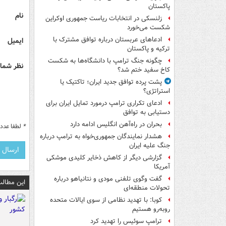
پاکستان
نام
زلنسکی در انتخابات ریاست جمهوری اوکراین
شکست می‌خورد
ادعاهای عربستان درباره توافق مشترک با
ایمیل
ترکیه و پاکستان
چگونه جنگ ترامپ با دانشگاه‌ها به شکست
نظر شما 
کاخ سفید ختم شد؟
پشت پرده توافق جدید ایران؛ تاکتیک یا
استراتژی؟
ادعای تکراری ترامپ درمورد تمایل ایران برای
دستیابی به توافق
بحران در راه‌آهن انگلیس ادامه دارد
*
لطفا عدد م
هشدار نمایندگان جمهوری‌خواه به ترامپ درباره
جنگ علیه ایران
گزارشی دیگر از کاهش ذخایر کلیدی موشکی
آمریکا
گفت وگوی تلفنی مودی و نتانیاهو درباره
این مطالب
تحولات منطقه‌ای
کوبا: با تهدید نظامی از سوی ایالات متحده
روبه‌رو هستیم
ترامپ سوئیس را تهدید کرد