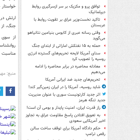
خواستار 
توافق پرو و مکزیک بر سر ازسرگیری روابط
دیپلماتیک
تاکید نخست‌وزیر عراق بر تقویت روابط با
عربستان
جنگ، از 
وقتی رسانه عبری از کابوس بنیامین نتانیاهو
از سوی د
می‌گوید
روانشناس
حمله به ۱۵ نفتکش‌ اماراتی از ابتدای جنگ
مناسبت ا
سنای آمریکا لایحه تحریم‌های گسترده انرژی
روسیه را تصویب کرد
معادله محاصره در برابر محاصره را ادامه
می‌دهیم
منبع: مهر
تحریم‌های جدید ضد ایرانی آمریکا
شاید روسیه، آمریکا را در ایران زمین‌گیر کند!
اثر جدید کارتونیست سوری با عنوان مدیریت
جدید تنگه هرمز
راز قدرت ایران، امنیت پایدار و بومی آن است!
به تعویق افتادن پاسخ مقاومت عراق به تجاوز
اخیر آمریکایی سعودی
حکم دادگاه آمریکا برای توقف ساخت سالن
رقص ترامپ