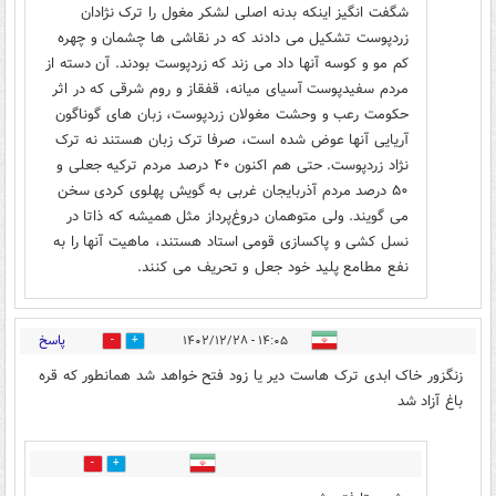
شگفت انگیز اینکه بدنه اصلی لشکر مغول را ترک نژادان
زردپوست تشکیل می دادند که در نقاشی ها چشمان و چهره
کم مو و کوسه آنها داد می زند که زردپوست بودند. آن دسته از
مردم سفیدپوست آسیای میانه، قفقاز و روم شرقی که در اثر
حکومت رعب و وحشت مغولان زردپوست، زبان های گوناگون
آریایی آنها عوض شده است، صرفا ترک زبان هستند نه ترک
نژاد زردپوست. حتی هم اکنون ۴۰ درصد مردم ترکیه جعلی و
۵۰ درصد مردم آذربایجان غربی به گویش پهلوی کردی سخن
می گویند. ولی متوهمان دروغ‌پرداز مثل همیشه که ذاتا در
نسل کشی و پاکسازی قومی استاد هستند، ماهیت آنها را به
نفع مطامع پلید خود جعل و تحریف می کنند.
پاسخ
۱۴:۰۵ - ۱۴۰۲/۱۲/۲۸
9
9
زنگزور خاک ابدی ترک هاست دیر یا زود فتح خواهد شد همانطور که قره
باغ آزاد شد
2
6