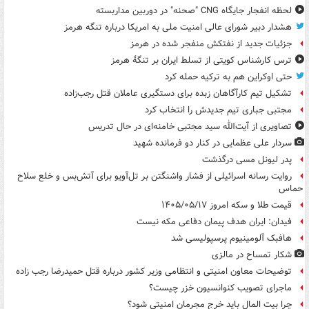
لحظه انفجار جایگاه CNG "صحنه" در دوربین مداربسته
هشدار دبیر شورای عالی امنیت ملی به امریکا درباره تنگه هرمز
جزئیات جدید از نفتکش منفجر شده در هرمز
ترس کارشناس کویتی از تسلط ایران بر تنگۀ هرمز
حتی اوکراین هم به ترکیه حمله کرد
تشکیل تیم کارآگاهان زبده برای دستگیری عاملان قتل رجب‌زاده
مجتبی جباری تیم جدیدش را انتخاب کرد
تصاویری از آیت‌الله سید مجتبی خامنه‌ای در حال تدریس
سردار علی عظمایی در کنار دو فرمانده شهید
پدر لیونل مسی درگذشت
روایت رسانه اسرائیلی از فشار واشنگتن بر تل‌آویو برای آتش‌بس و خلع سلاح
حماس
قیمت طلا و سکه امروز ۱۴۰۵/۰۵/۱۷
فیدان: ایران هدف پیمان دفاعی مکه نیست
هافبک آلومینیوم پرسپولیسی شد
شکار تمساح در مالزی
توضیحات معاون امنیتی و انتظامی وزیر کشور درباره قتل حمیدرضا رجب زاده
ماجرای تصویب کنوانسیون خزر چیست؟
چرا بیت المال باید خرج مجرمان امنیتی شود؟