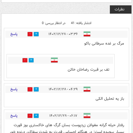
نظرات
انتشار یافته: 41
در انتظار بررسی: 0
پاسخ
۰۳:۳۶ - ۱۴۰۲/۱۲/۲۸
13
14
مرگ بر غده سرطانی باکو
2
11
تف بر قبرت رضاخان خائن
پاسخ
۰۴:۲۹ - ۱۴۰۲/۱۲/۲۸
5
26
باز یه تحلیل الکی
پاسخ
۰۶:۱۷ - ۱۴۰۲/۱۲/۲۸
15
9
رفتار حیله گرانه مغولان زردپوست بسان گرگ های خاکستری بوز قورت
بسیار پیچیده است: در هنگام احساس قدرت به شدت سفاک، درنده خو،