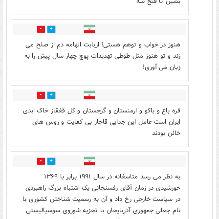
بشین تا فتح شه
1
6
هنوز در خواب و توهم هستی! اربابت الهامه دم از صلح می
زند و تو هنوز مثل طوطی تهدیدات پوچ چهار سال پیش را به
زبان می آوری!
3
4
قره باغ و باکو و ارمنستان و گرجستان و کل قفقاز خاک ابدی
ایران است عامل این جدایی قاجار بی کفایت و روس های
خائن بودند
2
0
به نظر می رسد متاسفانه در سال ۱۹۹۱ برابر با ۱۳۶۹
خورشیدی در زمان آقای رفسنجانی یک اشتباه بزرگ راهبردی
در سیاست خارجی رخ داد و آن به رسمیت شناختن کشوری با
نام جعلی جمهوری آذربایجان با تجزیه شوروی سوسیالیستی