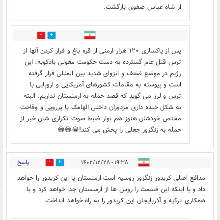
از شاه عباس صفوی بازگشت.
2
1
پس از پاکسازی ۱۲۰ هزار ارمنی از قره باغ و فرار کردن آنها از
ترس قتل عام گسترده به دست حکومت مغولی بادکوبه، این
رژیم در موضع ضعف و انزوای شدید بین المللی قرار گرفته
است و پیوسته به مقامات کشورهای آمریکایی و اروپایی با
ترس و لرز می گوید که قصد حمله به ارمنستان نداریم. البته
به شکل خنده داری مزدوران داخلی الهامک با پررویی و وقاحت
مختص خودشان هنوز هم نوار ضبط صوت تکراری شان خبر از
حمله به زنگزور جعلی را پخش می کند!😂😄😂
پاسخ
۱۹:۳۸ - ۱۴۰۲/۱۲/۲۸
4
2
مدافع اصلی کریدور زنگزور روسیه است ارمنستان یا این کریدور را خواهد
داد و یا اینکه این قسمت را روس ها از ارمنستان جدا خواهد کرد و با
همکاری ترکیه و آذربایجان این کریدور را به راه خواهد انداخت.