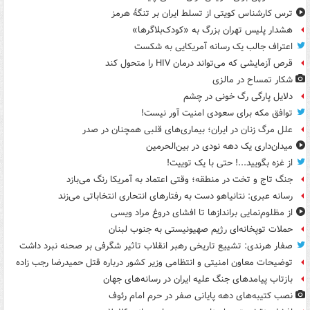
ترس کارشناس کویتی از تسلط ایران بر تنگۀ هرمز
هشدار پلیس تهران بزرگ به «کودک‌بلاگرها»
اعتراف جالب یک رسانه آمریکایی به شکست
قرص آزمایشی که می‌تواند درمان HIV را متحول کند
شکار تمساح در مالزی
دلایل پارگی رگ خونی در چشم
توافق مکه برای سعودی امنیت آور نیست!
علل مرگ زنان در ایران؛ بیماری‌های قلبی همچنان در صدر
میدان‌داری یک دهه نودی در بین‌الحرمین
از غزه بگویید...! حتی با یک توییت!
جنگ تاج و تخت در منطقه؛ وقتی اعتماد به آمریکا رنگ می‌بازد
رسانه عبری: نتانیاهو دست به رفتارهای انتحاری انتخاباتی می‌زند
از مظلوم‌نمایی براندازها تا افشای دروغ مراد ویسی
حملات توپخانه‌ای رژیم صهیونیستی به جنوب لبنان
صفار هرندی: تشییع تاریخی رهبر انقلاب تاثیر شگرفی بر صحنه نبرد داشت
توضیحات معاون امنیتی و انتظامی وزیر کشور درباره قتل حمیدرضا رجب زاده
بازتاب پیامدهای جنگ علیه ایران در رسانه‌های جهان
نصب کتیبه‌های دهه پایانی صفر در حرم امام رئوف