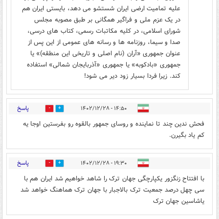
علیه تمامیت ارضی ایران شستشو می دهد، بایستی ایران هم
در یک عزم ملی و فراگیر همگانی بر طبق مصوبه مجلس
شورای اسلامی، در کلیه مکاتبات رسمی، کتاب های درسی،
صدا و سیما، روزنامه ها و رسانه های عمومی از این پس از
عنوان جمهوری «آران (نام اصلی و تاریخی این منطقه)» یا
جمهوری «بادکوبه» یا جمهوری «آذربایجان شمالی» استفاده
کند. زیرا فردا بسیار زود دیر می شود!
پاسخ
۱۴:۵۰ - ۱۴۰۲/۱۲/۲۸
0
0
فحش ندین چند تا نماینده و روسای جمهور بالقوه رو بفرستین اوجا یه
کم یاد بگیرن.
پاسخ
۱۹:۳۰ - ۱۴۰۲/۱۲/۲۸
3
5
با افتتاح زنگزور یکپارچگی جهان ترک را شاهد خواهیم شد ایران هم با
سی چهل درصد جمعیت ترک بالاجبار با جهان ترک هماهنگ خواهد شد
یاشاسین جهان ترک