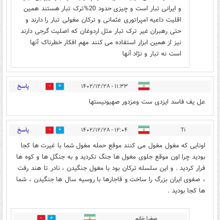
و ایرانی تبار است و چیزی حدود 20%ترک تبار هستند همین
اقلیت داعیه امپراتوری عثمانی و ترکان مغولی تبار را دارند و
حتی رهبران غیر ترک تبار مثل اردوغان که اصلیت گرجی دارند
نیز از همین ابزار استفاده می کنند مهم افکار خطرناک آنها
است نه تبار و نژاد آنها
پاسخ
۱۱:۳۳ - ۱۴۰۲/۱۲/۲۸
6
1
عل یف فاسد ایزدی ست ومزدور صهیونیستها
پاسخ
۱۲:۰۴ - ۱۴۰۲/۱۲/۲۸
Ti
5
11
اونایی که مغول مغول می کنند موقع حمله مغول شما با غیرت ها کجا
بودید چرا اون موقع جلوی مغول ها جنگ نکردید و به جنگل ها و کوه ها
فرار کردید . و این سلسله ترکان بود با مغول جنگیدن ، نادر تا هند رفت
، صفوی ایران بزرگ را ساخت و قاجارها با روسیه سال ها جنگیدن ، شما
ها کجا بودید .
صغرا خانم
3
8