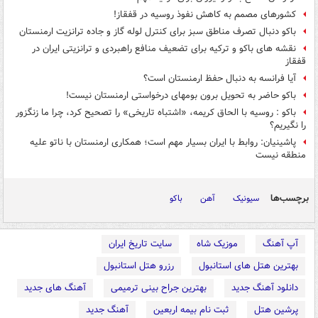
کشورهای مصمم به کاهش نفوذ روسیه در قفقاز!
باکو دنبال تصرف مناطق سبز برای کنترل لوله گاز و جاده ترانزیت ارمنستان
نقشه های باکو و ترکیه برای تضعیف منافع راهبردی و ترانزیتی ایران در
قفقاز
آیا فرانسه به دنبال حفظ ارمنستان است؟
باکو حاضر به تحویل برون بومهای درخواستی ارمنستان نیست!
باکو : روسیه با الحاق کریمه، «اشتباه تاریخی» را تصحیح کرد، چرا ما زنگزور
را نگیریم؟
پاشینیان: روابط با ایران بسیار مهم است؛ همکاری ارمنستان با ناتو علیه
منطقه نیست
برچسب‌ها
سیونیک
آهن
باکو
آپ آهنگ
موزیک شاه
سایت تاریخ ایران
بهترین هتل های استانبول
رزرو هتل استانبول
دانلود آهنگ جدید
بهترین جراح بینی ترمیمی
آهنگ های جدید
پرشین هتل
ثبت نام بیمه اربعین
آهنگ جدید