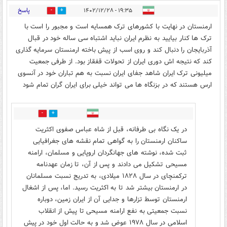
پاسخ
۱۹:۳۵ - ۱۴۰۲/۱۲/۲۸
6
4
ارمنستان در نهایت با کشورهای ترک همسایه است و مجبور را است با
ترک ها کنار بیایید به نظرم ایران نباید اشتباه سی ساله خود در قبال
آذربایجان را دنبال کند و روی اسب از پیش باخته ارمنستان سرمایه گذاری
کند که نتیجه اش دوری ایران از تحولات قفقاز بود. از طرفی جمعیت
میلیونی ترک ایران شاهد جفای ایران نسبت به هم تباران خود در آنسوی
ارس هستند که در بزنگاه ها می تواند خیلی برای ایران گران تمام شود
2
2
در یک نگاه بی طرفانه، قبل از شاه عباس صفوی اکثریت
ساکنان ارمنستان را به گواهی تمام نقشه های جغرافیایی
ثبت شده، نوشته های جهانگردان اروپایی و مسلمان، ارامنه
مسیحی تشکیل می دادند و پس از آن، تا زمان عهدنامه
ترکمنچای در سال ۱۸۲۸ میلادی، به تدریج نسبت مسلمانان
در ارمنستان بیشتر شد تا به اکثریت رسید. اما، پس از اشغال
ارمنستان توسط تزارها و جدایی آن از ایران زمین، دوباره
نسبت جمعیتی به نفع ارامنه مسیحی تا پیش از انقلاب
اسلامی در سال ۱۹۷۸ عوض شد و به حالت اول خود در پیش