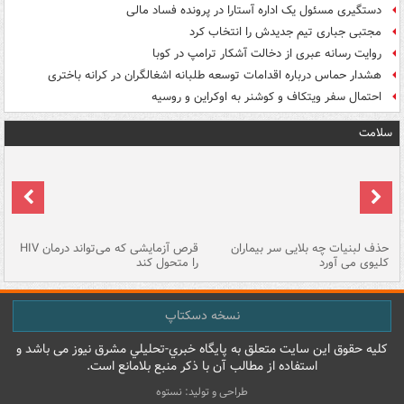
دستگیری مسئول یک اداره آستارا در پرونده فساد مالی
مجتبی جباری تیم جدیدش را انتخاب کرد
روایت رسانه عبری از دخالت آشکار ترامپ در کوبا
هشدار حماس درباره اقدامات توسعه طلبانه اشغالگران در کرانه باختری
احتمال سفر ویتکاف و کوشنر به اوکراین و روسیه
سلامت
حذف لبنیات چه بلایی سر بیماران
قرص آزمایشی که می‌تواند درمان HIV
عل
کلیوی می آورد
را متحول کند
قل
نسخه دسکتاپ
کليه حقوق اين سايت متعلق به پایگاه خبري-تحليلي مشرق نيوز می باشد و
استفاده از مطالب آن با ذکر منبع بلامانع است.
طراحی و تولید: نستوه