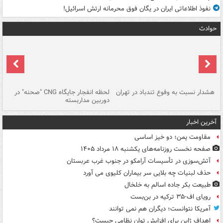
نفوذ اطلاعاتی ایران در یگان فوق محرمانه ارتش اسرائیل!
حوادث
ای
هشدار نسبت به وفوع تندباد در تهران
لحظه انفجار جایگاه CNG "صحنه" در
دس
دوربین مداربسته
ات
آخرین اخبار
مقاومت یمن؛ دو خیز اساسی
صفحه نخست روزنامه‌های یکشنبه ۱۸ مرداد ۱۴۰۵
آتش‌سوزی در تأسیسات آرامکو در جنوب غرب عربستان
حذف لبنیات چه بلایی سر بیماران کلیوی می آورد
طبیعت بکر جاده اسالم به خلخال
رویای اف-۳۵ ترکیه در بن‌بست
آمریکا نتوانست؛ دیگران هم نمی توانند
اهداف ژاپن برای افزایش توان نظامی چیست؟