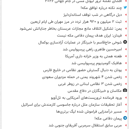
افشای نقشه ترور لیونل مسی در جام جهانی ۲۰۲۶
چند نکته درباره توافق مکه!
دبل درگاهی در شب توقف استانداردلیژ
ثبت ۲ میلیون و ۹۲۰ هزار تردد در مرز مهران طی ایام اربعین
یمن: تشکیل ائتلاف مانع مجازات عربستان بخاطر جنایاتش نمی‌شود
فیدان: ایران هدف پیمان دفاعی مکه نیست
شوخی حاج‌قاسم با خبرنگار در عملیات آزادسازی بوکمال
امیرحسین طاهری راهی پرسپولیس شد
طعنه همتی به وزیر خزانه داری آمریکا
هافبک آلومینیوم پرسپولیسی شد
یونان به دنبال گسترش حضور نظامی در خلیج فارس
زخمی شدن ۴ شهروند یمنی در حمله مزدوران سعودی
زخمی شدن ۳ نظامی لبنانی در زوطر غربی
عکاسان و خبرنگاران در دفاع مقدس
ورود فرمانده تروریست‌های آمریکایی به تل‌آویو
آغاز تحقیقات سازمان ملل درباره جاسوسی کارمندش برای اسرائیل
مسیر درآمدزایی فراموش شده لیگ برتری‌ها
پیمان دفاعی مکه!
مربی سابق استقلال سرمربی آفریقای جنوبی شد