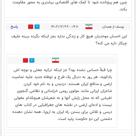
چین هم پیچانده شود تا کمک های اقتصادی بیشتری به محور مقاومت
بکند.
پاسخ
یوسف از همدان
۰۹:۱۱ - ۱۴۰۲/۱۲/۲۸
7
10
این احسان موحدیان هیچ کار و زندگی نداره بجز اینکه بگرده ببینه علیف
چیکار داره می کنه؟
7
6
چرا قبلاً حساس نشده بود؟ جز اینکه ترکیه جعلی و نوچه اش
بادکوبه، هر روز به دنبال یک طرح و توطئه جدید علیه تمامیت
ارضی و منافع ایران هستند: دزدیدن و به نام خود کردن
شاعران ایرانی مانند مولوی رومی خراسانی و نظامی گنجوی
تفرشی که نه محل زایش آنها و نه شعرشان هیچکدام مغولی
نیست و ادعای ارضی در نقشه های جغرافیایی در کتاب های
درسی و تلاش برای بستن راه ایران به اروپا، همه نشان دهنده
دشمنی این دو حکومت پلید است.