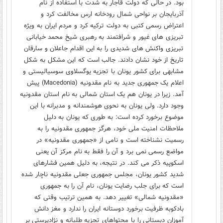
بود. در حالی که دولت قاجار به شدت با استفاده از نام
آذربایجان بر نواحی شمال رودخانه ارس مخالفت کرد و
اعتراض رسمی کتبی به دولت ترکیه کرد و مردم ایران به ویژه
تبریزی های غیور و شرافتمند به رهبری شیخ محمد خیابانی
تبریزی واکنش های شدیدی را به این اقدام جاعلان و سارقان
تاریخ از خود نشان دادند. جالب است که این مشکل به شکل
مشابهی برای کشور یونان با تجزیه یوگسلاوی سوسیالیستی و
اعلام یک جمهوری جدید به نام مقدونیه (Macedonia) پیش
آمد. زیرا در یونان هم یک استان شمالی به نام استان مقدونیه
وجود دارد. ولی یونان به نحوی هوشمندانه و مدبرانه با این
موضوع برخورد کرده است: به طوری که یونان به دلیل
ملاحظات امنیت ملی خود، هرگز جمهوری مقدونیه را به
رسمیت نشناخته است و نامی از «جمهوری مقدونیه» در
مواضع رسمی نمی برد و آن را فقط به نام مرکز آن یعنی
اسکوپیه ذکر می کند. در نتیجه، به دلیل همین فشار‌های
شدید کشور یونان، مجلس جمهوری جعلی مقدونیه ناچار شده
است که برای جلب رضایت یونان، نام آن را به جمهوری
«مقدونیه شمالی» تغییر دهد. به همین ترتیب وقتی که
بادکوبه ظرفیت برخورد دوستانه ایران را ندارد و مغز دانش
آموزان دبستانی را با محتواهای تجزیه طلبانه و نژادپرستی بر