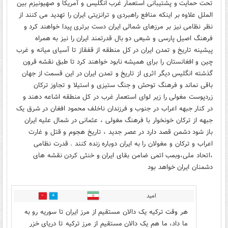
تحت حمایت و پشتیبانی استعمار غرب انگلیس و آمریکا و صهیونیزم بین
الملل علاوه بر اینکه منافع راهبردی و ترانزیتی ایران را تهدید می کنند از
نظر نظامی نیز بر مرزهای شمالی ایران دست برتری پیدا خواهند کرد و
فرهنگ اصیل پارسی و شیعی دو بال قدرتمند ایران را نیز به همراه
پیشینه تاریخ و تمدن ایران در کل منطقه از قفقاز تا آسیای میانه و غرب
چین و افغانستان را برای همیشه نابود خواهند کرد تا طبق نقشه قرون
گذشته انگلیس دیگر اثری از تاریخ و تمدن ایران در این قسمت از جهان
باقی نماند و فرهنگ توحش و جنگ ستیزی و استیلا و تجاوز ترکان
زردپوست مغولی را زیر لوای استعمار غرب در کل منطقه اشاعه دهند و
در کنار جبهه اعراب در جنوب و فرزندان ناخلف محمود افغان در شرق یک
جبهه از ترکان خونخوار با فرهنگ مغولی ، عثمانی در شمال علیه ایران
باز شود دشمن قصد دارد در عصر جدید ، تاریخ هجوم و قتل و غارت
اعراب و ترکان و مغولان را به ایران دوباره زنده کنند . قدرت نظامی
،اتحاد ملی،وبمب اتمی ضامن بقای ایران و خنثی کردن نقشه های
دشمنان ایران خواهد بود
امید
4
4
هر وقت ترکیه یک دالان مستقیم از مرز ایران تا سوریه رو به
ما داد، ما هم یک دالان مستقیم از مرز ترکیه تا دریای خزر