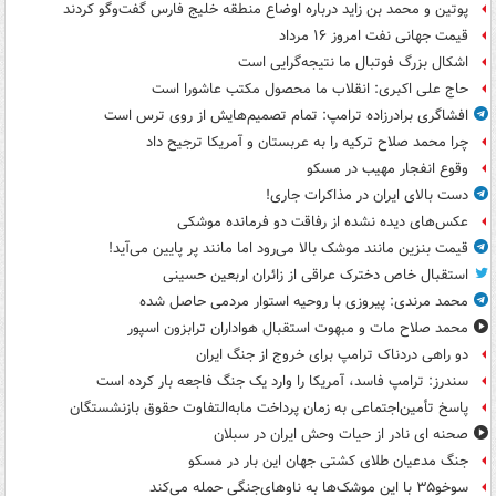
پوتین و محمد بن زاید درباره اوضاع منطقه خلیج فارس گفت‌وگو کردند
قیمت جهانی نفت امروز ۱۶ مرداد
اشکال بزرگ فوتبال ما نتیجه‌گرایی است
حاج علی اکبری: انقلاب ما محصول مکتب عاشورا است
افشاگری برادرزاده ترامپ: تمام تصمیم‌هایش از روی ترس است
چرا محمد صلاح ترکیه را به عربستان و آمریکا ترجیح داد
وقوع انفجار مهیب در مسکو
دست بالای ایران در مذاکرات جاری!
عکس‌های دیده نشده از رفاقت دو فرمانده‌ موشکی
قیمت بنزین مانند موشک بالا می‌رود اما مانند پر پایین می‌آید!
استقبال خاص دخترک عراقی از زائران اربعین حسینی
محمد مرندی: پیروزی با روحیه استوار مردمی حاصل شده
محمد صلاح مات و مبهوت استقبال هواداران ترابزون اسپور
دو راهی دردناک ترامپ برای خروج از جنگ ایران
سندرز: ترامپ فاسد، آمریکا را وارد یک جنگ فاجعه بار کرده است
پاسخ تأمین‌اجتماعی به زمان پرداخت مابه‌التفاوت حقوق بازنشستگان
صحنه ای نادر از حیات وحش ایران در سبلان
جنگ مدعیان طلای کشتی جهان این بار در مسکو
سوخو۳۵ با این موشک‌ها به ناوهای‌جنگی حمله می‌کند