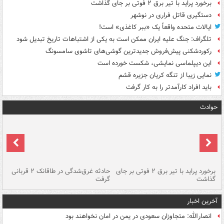
برخورد پراید با تیر برق ۲ فوتی بر جای گذاشت
دستگیری قاتل فراری در نوشهر
ایالات متحده واقعاً یک «ببر کاغذی» است!
تلگراف: جنگ علیه ایران ممکن است به یکی از اشتباهات تاریخ تبدیل شود
رکوردشکنی پیش‌فروش جدیدترین گوشی‌های تاشوی سامسونگ
این دیپلماسی نمایشی، شکست خورده است
نمایی زیبا از تنگه کریان جزیره قشم
باید افراد کارآمدتر را به کار گرفت
حوادث
برخورد پراید با تیر برق ۲ فوتی بر جای
حادثه غرق‌شدگی در طاقانک ۲ قربانی
پد
گذاشت
گرفت
جس
آخرین اخبار
انصارالله: متجاوزان سعودی در یمن در امان نخواهند بود