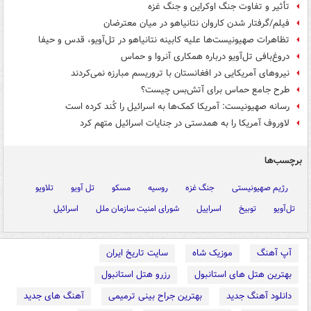
تأثیر و تفاوت جنگ اوکراین و جنگ غزه
فیلم/گرفتار شدن کاروان نتانیاهو در میان معترضان
تظاهرات صهیونیست‌ها علیه کابینه نتانیاهو در تل‌آویو، قدس و حیفا
دروغ‌بافی تل‌آویو درباره همکاری آنروا و حماس
نیروهای آمریکایی در افغانستان با تروریسم مبارزه نمی‌کردند
طرح جامع حماس برای آتش‌بس چیست؟
رسانه صهیونیست: آمریکا کمک‌ها به اسرائیل را کُند کرده است
لاوروف آمریکا را به همدستی در جنایات اسرائیل متهم کرد
برچسب‌ها
رژیم صهیونیستی
جنگ غزه
روسیه
مسکو
تل آویو
تلاویو
تل‌آویو
توبیخ
اسراییل
شورای امنیت سازمان ملل
اسرائیل
آپ آهنگ
موزیک شاه
سایت تاریخ ایران
بهترین هتل های استانبول
رزرو هتل استانبول
دانلود آهنگ جدید
بهترین جراح بینی ترمیمی
آهنگ های جدید