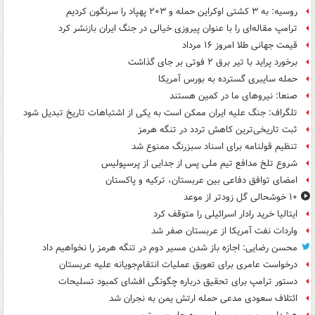
روسیه: به ۳ کشتی اوکراین حمله و ۲۰۳ پهپاد را سرنگون کردیم
ترامپ مقاله‌ای را با عنوان پیروزی خیالی در جنگ ایران بازنشر کرد
قیمت جهانی طلا امروز ۱۶ مرداد
برخورد پراید با تیر برق ۲ فوتی بر جای گذاشت
حمله سایبری گسترده به بورس آمریکا
صنعا: نیروهای ما در کمین‌ هستند
تلگراف: جنگ علیه ایران ممکن است به یکی از اشتباهات تاریخ تبدیل شود
ثبت تاریخی‌ترین کاهش تردد در تنگه هرمز
تنظیم قولنامه برای اسناد سبزرنگ ممنوع شد
شروع تلخ مدافع تیم ملی پس از جدایی از پرسپولیس
امضای توافق دفاعی بین عربستان، ترکیه و پاکستان
۱۰ خوشحالی گل زودتر از موعد
ایتالیا خرید رادار اسرائیلی را متوقف کرد
واردات نفت آمریکا از عربستان صفر شد
محسن رضایی: اجازه باز شدن مسیر دوم در تنگه هرمز را نخواهیم داد
درخواست عامری برای تعویق عملیات انتقام‌جویانه علیه عربستان
دستور ترامپ برای تحقیق درباره چگونگی افشای کمبود تسلیحات
ائتلاف سعودی مدعی حمله ارتش یمن به نجران شد