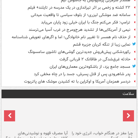
هشدار سرمربی پرسپولیس به جاسوس تیم
۲۲ کشته و زخمی بر اثر تیراندازی در یک مدرسه در تایلند+ فیلم
سامانه ضد موشکی لیزری؛ از بلوف سیاسی تا واقعیت میدانی
ترامپ: فکر می‌کنم جنگ با ایران خیلی زود پایان می‌یابد
نیمی از آمریکایی‌ها از تشدید هرج‌ومرج در غرب آسیا می‌ترسند
از حذف نام همسر تا تغییر نام خانوادگی؛ اما و اگرهای تعویض شناسنامه
نمایی زیبا از تنگه کریان جزیره قشم
رکوردشکنی پیش‌فروش جدیدترین گوشی‌های تاشوی سامسونگ
حادثه غرق‌شدگی در طاقانک ۲ قربانی گرفت
مسجد جامع یزد، از باشکوه‌ترین معماری‌های ایران
پدر شاهرودی پس از قتل پسرش، جسد را در چاه مخفی کرد
دردسر همزمان آمریکا و اوکراین با ته کشیدن موشک های پاتریوت
سلامت
ت
چرا مغز در هنگام خواب، انرژی خود را
آیا مصرف قهوه و نوشیدنی‌های
چر