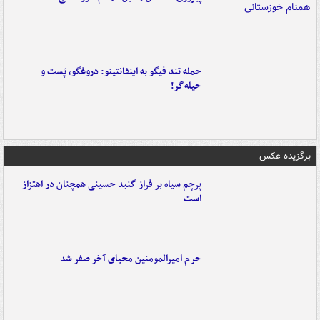
حمله تند فیگو به اینفانتینو: دروغگو، پَست‌ و
حیله‌گر!
برگزیده عکس
پرچم سیاه بر فراز گنبد حسینی همچنان در اهتزاز
است
حرم امیرالمومنین محیای آخر صفر شد