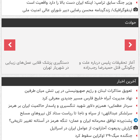
وزیر جنگ سابق ترامپ: اینکه ایران دست بالا را دارد واقعیت است
اینفوگرافیک/ زندگینامه محسن رضایی دبیر شورای عالی امنیت‌ ملی
حوادث
آغاز تحقیقات پلیس درباره علت و
دستگیری پزشک قلابی عمل‌های زیبایی
هش
چگونگی قتل حمیدرضا رجب‌زاده
در شهریار تهران
ها
آخرین اخبار
تعویق مذاکرات لبنان و رژیم صهیونیستی در پی تنش میان طرفین
نهاد مدیریت آبراه خلیج فارس مسیر جدیدی معرفی کرد
سردار عظمایی؛ همرزم دلاور شهید تنگسیری و پاسدار حاکمیت ایران بر هرمز
سرلشکر عبداللهی؛ از سپاه و ناجا تا ریاست ستاد کل نیروهای مسلح
پشت‌پرده توافق محرمانه ایران و عمان؛ تنگه هرمز در آستانه تغییر تاریخی؟
گزارش یدیعوت آحارانوت از عوامل ایران در اسرائیل
جنگنده میگ-۲۹ اوکراین سقوط کرد