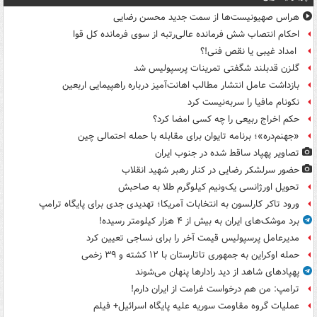
هراس صهیونیست‌ها از سمت جدید محسن رضایی
احکام انتصاب شش فرمانده عالی‌رتبه از سوی فرمانده کل قوا
امداد غیبی یا نقص فنی!؟
گلزن قدبلند شگفتی تمرینات پرسپولیس شد
بازداشت عامل انتشار مطالب اهانت‌آمیز درباره راهپیمایی اربعین
نکونام مافیا را سربه‌نیست کرد
حکم اخراج ربیعی را چه کسی امضا کرد؟
«جهنم‌دره»؛ برنامه تایوان برای مقابله با حمله احتمالی چین
تصاویر پهپاد ساقط شده در جنوب ایران
حضور سرلشکر رضایی در کنار رهبر شهید انقلاب
تحویل اورژانسی یک‌ونیم کیلوگرم طلا به صاحبش
ورود تاکر کارلسون به انتخابات آمریکا؛ تهدیدی جدی برای پایگاه ترامپ
برد موشک‌های ایران به بیش از ۴ هزار کیلومتر رسیده!
مدیرعامل پرسپولیس قیمت آخر را برای نساجی تعیین کرد
حمله اوکراین به جمهوری تاتارستان با ۱۲ کشته و ۳۹ زخمی
پهپادهای شاهد از دید رادارها پنهان می‌شوند
ترامپ: من هم درخواست غرامت از ایران دارم!
عملیات گروه مقاومت سوریه علیه پایگاه اسرائیل+ فیلم