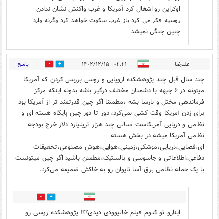
اوکراین رو اشغال کرد آمریکا و غرب واکنش نشان ندادن
روسیه فکر می کرد باز غرب سکوت خواهد کرد وگرنه وارد
چنین جنگی نمیشد
پاسخ
علیرضا
۰۴:۴۱ - ۱۴۰۲/۱۲/۱۵
3
0
چند سال قبل چند پژوهشکده اروپایی و روسی بررسی کردن که آمریکا
میتونه در ۶ جبهه با دشمنان مختلف درگیر باشه بدونه اینکه مرکز
فرماندهی مختل و نارسا بشه ،مطمئنا اگر چین قدرتمند تر از آمریکا بود
برای زدن آمریکا وقت کشی نمی‌کرد، دور تا دور چین پایگاه هسته ای و
نظامی و دریایی آمریکاست ،سالی چند هزار تریلیارد دلار خرج بودجه
نظامی آمریکا میشه در بخش هسته
ای،فضایی،دریایی،موشکی،زمینی،هوایی،هوش مصنوعی،تحقیقات
دفاعی،اطلاعاتی و جاسوسی و بالستیک،مطمئن باشید اگر چین میتونست
با یک حمله نظامی برق آسا تایوان رو به خاکش ضمیمه می‌کرد.
0
15
اینارو تو کدوم فیلم خالیوودی دیدی؟؟! پژوهشکده روسی رو