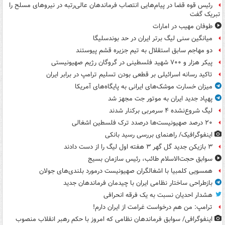
رئیس قوه قضا در پیام‌هایی انتصاب‌ فرماندهان عالی‌رتبه در نیروهای مسلح را
تبریک گفت
طوفان مهیب در امارات
میانگین سنی لیگ برتر ایران در حد بوندسلیگا
دو مهاجم سابق استقلال به تیم جزیره قشم پیوستند
پیکر هزار و ۷۰۰ شهید فلسطینی در گروگان رژیم صهیونیستی
تاکید رسانه اسرائیلی بر قطعی بودن تسلیم ترامپ در برابر ایران
میزان خسارت موشک‌های ایرانی به پایگاه‌های آمریکا
پهپاد جدید ایران به موتور جت مجهز شد
لیگ شروع‌نشده ۴ سرمربی برکنار شدند
۲۰ درصد صهیونیست‌ها درصدد ترک فلسطین اشغالی
اینفوگرافیک/ راهنمای بررسی رسید بانکی
۳ بازیکن جدید گل گهر ۳ هفته اول لیگ را از دست دادند
سوابق حجت‌الاسلام طائب، رئیس سازمان بسیج
همسویی کلمبیا با اشغالگران صهیونیست درمورد بلندی‌های جولان
بازطراحی ساختار نظامی ایران با چیدمان فرماندهان جدید
هشدار احدیان نسبت به یک فرقه انحرافی
ترامپ: من هم درخواست غرامت از ایران دارم!
اینفوگرافی/ سوابق فرماندهان نظامی که امروز با حکم رهبر انقلاب منصوب