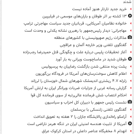
شدند
خرید جدید تارتار هنوز آماده نیست
۱۳ کشته بر اثر طوفان و باران‌های موسمی در فیلیپین
خانواده نظامیان آمریکایی، قربانیان جدید سیاست مهاجرتی ترامپ
مهاجرانی: دیدار رئیس‌جمهور با رهبری نشانه یکدلی و وحدت است
مذاکرات رژیم صهیونیستی با کشورهای منطقه
گفتگوی تلفنی وزیر خارجه آلمان و عراقچی
آغاز تحقیقات پلیس درباره علت و چگونگی قتل حمیدرضا رجب‌زاده
طوفان شدید در ماساچوست ویرانی به بار آورد
پشت پرده منتفی شدن بازگشت رضاییان به پرسپولیس
اعلام کاهش سوخت‌رسان‌های آمریکا در فرودگاه بن‌گوریون
زلزله ۴.۷ ریشتری اندیمشک شهرهای شمال خوزستان را لرزاند
گزارش رسانه غربی از جزئیات ضربات ویرانگر ایران به ارتش آمریکا
احکام انتصاب شش فرمانده عالی‌رتبه از سوی فرمانده کل قوا
نشست رئیس جمهور با دبیران کل احزاب و سیاسیون
گفتگوی تلفنی زلنسکی با بن‌سلمان
آرامکو راه‌اندازی پالایشگاه جازان را ۲ هفته به تعویق انداخت
آمریکا از تثبیت هندسه امنیتی ایران در تنگه هرمز ناراضی است
انهدام ۸ مخفیگاه عناصر داعش در استان کرکوک عراق