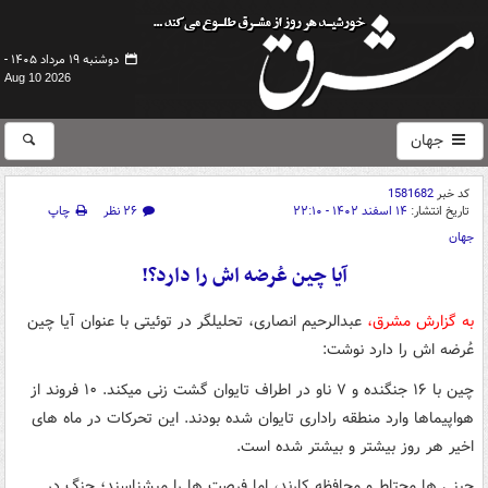
دوشنبه ۱۹ مرداد ۱۴۰۵ -
Aug 10 2026
جهان
کد خبر
1581682
تاریخ انتشار:
۱۴ اسفند ۱۴۰۲ - ۲۲:۱۰
۲۶ نظر
چاپ
جهان
آیا چین عُرضه اش را دارد؟!
به گزارش مشرق،
عبدالرحیم انصاری، تحلیلگر در توئیتی با عنوان آیا چین
عُرضه اش را دارد نوشت:
چین با ۱۶ جنگنده و ۷ ناو در اطراف تایوان گشت زنی میکند. ۱۰ فروند از
هواپیماها وارد منطقه راداری تایوان شده بودند. این تحرکات در ماه های
اخیر هر روز بیشتر و بیشتر شده است.
چینی ها محتاط و محافظه کارند، اما فرصت ها را میشناسند؛ جنگ در