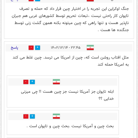
جنگ اوکراین این تجربه را در اختیار چین قرار داد که حمله و تصرف
تایوان کار راحتی نیست ،تبعات تحریم توسط کشورهای غربی هم جبران
ناپذیر هست و تنها راهی که چین میتونه بکنه همون گشت زنی توسط
جنگنده ها هست .
پاسخ
۲۲:۴۵ - ۱۴۰۲/۱۲/۱۴
8
4
مثل افتاب روشن است که، چین از امریکا می ترسد. چین غلط می کند
به امریکا حمله کند
3
7
ابله تایوان جز آمریکا نیست جز چین هست !! چی میزنی
خدایی ؟؟
0
6
بحث چین و آمریکا نیست .بحث چین و تایوان است .