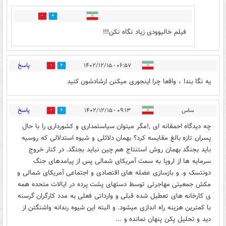
0
10
فیلم خالیوودی زیاد نگاه نکن!!!
پاسخ
۰۶:۵۷ - ۱۴۰۲/۱۲/۱۵
0
0
یه نگا بندا ، واقعا چرا اینجوری میکنن ارشادشون کنید
پاسخ
ساس
۰۹:۱۳ - ۱۴۰۲/۱۲/۱۵
0
0
چه دیدگاه احمقانه ای ,!مگر میتوان سیاستمداری و کشورداری را با حال
پسران تازه بالغ مقایسه کرد؟ بهمان دلائلی و شیوه استدلالی که روسیه
باید بجنگد بهمان روش استنتاج هم چین نباید بجنگد. در کنار خروج
سرمایه ها از اروپا به سمت آمریکای شمالی پس از پیامدهای جنگ
دونتسک و. و بازسازی عضله های اقتصادی و اجتماعی آمریکای شمالی و
مکش جمعیتی مهاجرتی توسط دستهای پشت پرده در ایالات متحده همه
ی کارخانه های تعطیل شده قبلی و وارداتی فعلی به مدد کارگران گرسنه
با کمترین هزینه راه اندازی میشود. و البته این شیوه رندانه واشنگتن از
دید و تحلیل پکن پنهان نمانده و ...