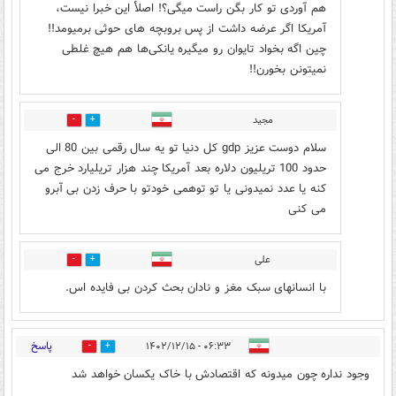
هم آوردی تو کار بگن راست میگی؟! اصلأ این خبرا نیست،
آمریکا اگر عرضه داشت از پس بروبچه های حوثی برمیومد!!
چین اگه بخواد تایوان رو میگیره یانکی‌ها هم هیچ غلطی
نمیتونن بخورن!!
مجید
0
0
سلام دوست عزیز gdp کل دنیا تو یه سال رقمی بین 80 الی
حدود 100 تریلیون دلاره بعد آمریکا چند هزار تریلیارد خرج می
کنه یا عدد نمیدونی یا تو توهمی خودتو با حرف زدن بی آبرو
می کنی
علی
0
0
با انسانهای سبک مغز و نادان بحث کردن بی فایده اس.
پاسخ
۰۶:۳۳ - ۱۴۰۲/۱۲/۱۵
2
2
وجود نداره چون میدونه که اقتصادش با خاک یکسان خواهد شد