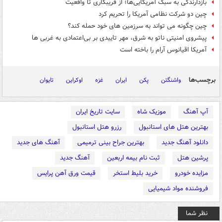
بازدارندگی به سبک آمریکایی‌ها؛ از فریبکاری تا واقعیت
چین دو شرکت نظامی آمریکا را تحریم کرد
چین چگونه می تواند به سرزمین های خود حمله کند؟
پیشروی امنیتی ناتو به شرق، مهر تاییدی بر بی‌اعتمادی به غربی ها
آمریکا اقیانوس آرام را باخته است
برچسب‌ها
واشنگتن
پکن
ایران
غزه
اوکراین
تایوان
آپ آهنگ
موزیک شاه
سایت تاریخ ایران
بهترین هتل های استانبول
رزرو هتل استانبول
دانلود آهنگ جدید
بهترین جراح بینی ترمیمی
آهنگ های جدید
پرشین هتل
ثبت نام بیمه اربعین
آهنگ جدید
مزایده خودرو
خرید بلیط استخر
قیمت ورق آهن پرایس
فروشنده مواد شیمیایی
نظر شما