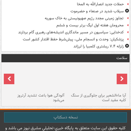
حملات جدید انصارالله به المخا
سیلاب شدید در صنعاء و حضرموت
تجاوز زمینی مجدد رژیم صهیونیستی به خاک سوریه
محرومان هفته اول لیگ برتر بیست و ششم
کدخدایی: سیاسیون در مسیر ماندگاری اندیشه‌های رهبری گام بردارند
پزشکیان: وحدت و انسجام ملی، پیش‌شرط حفظ اقتدار کشور است
زلزله ۷.۴ ریشتری کلمبیا را لرزاند
سلامت
آیا ماءالشعیر برای جلوگیری از سنگ
آلودگی هوا باعث تشدید آرتروز
حذ
کلیه مفید است
می‌شود
کل
نسخه دسکتاپ
کليه حقوق اين سايت متعلق به پایگاه خبري-تحليلي مشرق نيوز می باشد و