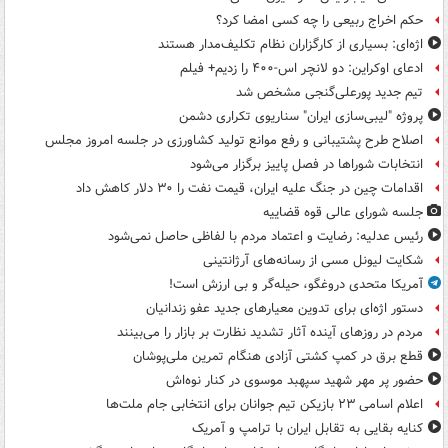
حکم اخراج ربیعی را چه کسی امضا کرد؟
اژه‌ای: بسیاری از کارگزاران نظام تکلیف‌مدار هستند
ادعای اوکراین: دو لانچر اس-۴۰۰ را زدیم+ فیلم
تیم جدید پورعلی‌گنجی مشخص شد
پروژه "لیبی‌سازی ایران" سناریوی تکراری دشمن
اصلاح طرح پشتیبانی و رفع موانع تولید کشاورزی در جلسه امروز مجلس
انتخابات شوراها در فصل پاییز برگزار می‌شود
اقدامات چین در جنگ علیه ایران، قیمت نفت را ۳۰ دلار کاهش داد
جلسه شورای عالی قوه قضاییه
رئیس عدلیه: رضایت و اعتماد مردم با لفاظی حاصل نمی‌شود
شکایت لیونل مسی از رسانه‌های آرژانتینی
آمریکا متحدی دروغگو، حیله‌گر و بی ارزش است!
دستور اژه‌ای برای تدوین معیارهای جدید عفو زندانیان
مردم در روزهای آینده آثار تشدید نظارت بر بازار را می‌بینند
قطع برق در کمپ کشتی آزادی هنگام تمرین ملی‌پوشان
حضور پر مهر شهید سپهبد موسوی در کنار نوه‌اش
اعلام اسامی ۲۳ بازیکن تیم جوانان برای انتخابی جام ملت‌ها
کنایه بقایی به تقابل ایران با ترامپ و آمریک