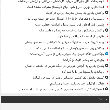
توضیحات اتاق بازرگانی درباره کارت‌های بازرگانی و ارزهای برنگشته
استانداری تهران: طرح طرد اتباع غیرمجاز متوقف نشده است
واکنش بقایی به بستن مدرسه ایرانی در کویت
روستاییان دهک‌های ۶ تا ۱۰ از امسال باید حق بیمه بپردازند
پلیس فتا: ادعای فریز شدن رمزارز ایرانیان جعلی است
واکنش سخنگوی وزارت خارجه به پیمان دفاعی مکه
طارمی از لیست المپیاکوس خط خورد
پیام تبریک فرمانده قرارگاه مرکزی خاتم‌الانبیا به محسن رضایی
واکنش روزنامه صهیونیستی به توافقنامه دفاعی مکه
بازگشایی تنگه هرمز، یک خوش‌خیالی از سوی آمریکاست!
بازیکنی که چشم فلیک را گرفت!
پاسخ بقایی به گرفتن عوارض در تنگه هرمز در تفاهم با عمان
رونالدو: بارسلونا من را ناامید کرد
کشف بقایای یک کشتی باستانی رومی در سواحل ایتالیا
بقائی: اوکراین جبران نکند، جبران می‌کنیم
اینفوگرافیک/ زندگینامه محسن رضایی دبیر شورای عالی امنیت‌ ملی
سلامت