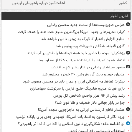
کشور
اهانت‌آمیز درباره راهپیمایی اربعین
گر
آخرین اخبار
هراس صهیونیست‌ها از سمت جدید محسن رضایی
کپلر: تحریم‌های جدید آمریکا بزرگ‌ترین منبع نفت هند را هدف گرفت
منابع افزایش اعتبار کالابرگ به زودی تامین خواهد شد
گلزن قدبلند شگفتی تمرینات پرسپولیس شد
پزشکیان: مردم با حضور خود همه توطئه‌ها را نقش بر آب کردند
انتقاد شدید کمیته مذاکره‌کننده میناب ۱۶۸ از صداوسیما
حضور سرلشکر رضایی در کنار رهبر شهید انقلاب
مدیران خودرو بابت گران‌فروشی ۲۶ خودرو محکوم شد
نیکزاد: تفاهنامه احتمالی ایران و عمان باید در مجلس مصوب شود
بازی هیات مدیره هلدینگ خلیج فارس با سرنوشت سهامداران
رشد بیش از ۹۴ هزار واحدی شاخص کل بورس
چرا در بازار جهانی دلار ضعیف و طلا قوی شد؟
هشدار قاطع کارشناس ایرانی به ماجراجویی مجدد آمریکا
ورود تاکر کارلسون به انتخابات آمریکا؛ تهدیدی جدی برای پایگاه ترامپ
توافقنامه مکه؛ شکل‌گیری ناتوی اسلامی یا اقدامی فاقد اثر راهبردی؟
استعفای نایب‌رئیس فدراسیون کشتی