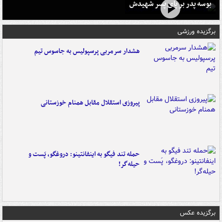
بوسه‌ پدر بر پای پسر شهیدش
برگزیده ورزشی
هشدار سرمربی پرسپولیس به جاسوس تیم
پیروزی استقلال مقابل همنام خوزستانی
حمله تند فیگو به اینفانتینو: دروغگو، پَست‌ و
حیله‌گر!
برگزیده عکس