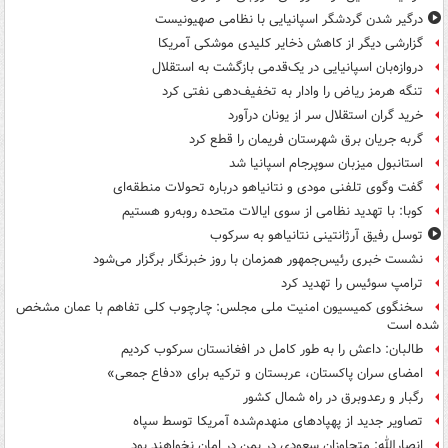
درگیر شدن گردشگر اسپانیایی با نظامی صهیونیست
گزارشی دیگر از کاهش ذخایر کلیدی موشکی آمریکا
دروازه‌بان اسپانیایی در یک‌قدمی بازگشت به استقلال
تنگه هرمز ریاض را وادار به تخفیف‌دهی نفتی کرد
خرید گران استقلال سر از یونان درآورد
گربه جریان برق شهرستان فریمان را قطع کرد
استانبول میزبان سوپرجام اسپانیا شد
گفت وگوی تلفنی مودی و نتانیاهو درباره تحولات منطقه‌ای
کوبا: با تهدید نظامی از سوی ایالات متحده روبه‌رو هستیم
توسل رفیق آرژانتینی نتانیاهو به سرکوب
نشست خبری رئیس‌جمهور همزمان با روز خبرنگار برگزار می‌شود
ترامپ سوئیس را تهدید کرد
سخنگوی کمیسیون امنیت ملی مجلس: چارچوب کلی تفاهم با عمان مشخص
شده است
طالبان: داعش را به طور کامل در افغانستان سرکوب کردیم
امضای سران پاکستان، عربستان و ترکیه برای «دفاع جمعی»
رگبار و رعدوبرق در راه شمال کشور
تصاویر جدید از پهپادهای منهدم‌شده آمریکا توسط سپاه
انصارالله: متجاوزان سعودی در یمن در امان نخواهند بود