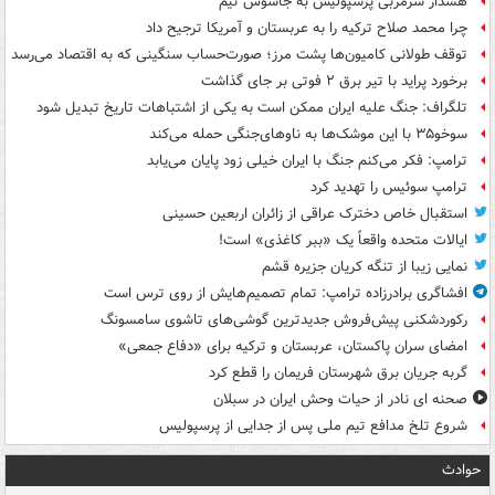
هشدار سرمربی پرسپولیس به جاسوس تیم
چرا محمد صلاح ترکیه را به عربستان و آمریکا ترجیح داد
توقف طولانی کامیون‌ها پشت مرز؛ صورت‌حساب سنگینی که به اقتصاد می‌رسد
برخورد پراید با تیر برق ۲ فوتی بر جای گذاشت
تلگراف: جنگ علیه ایران ممکن است به یکی از اشتباهات تاریخ تبدیل شود
سوخو۳۵ با این موشک‌ها به ناوهای‌جنگی حمله می‌کند
ترامپ: فکر می‌کنم جنگ با ایران خیلی زود پایان می‌یابد
ترامپ سوئیس را تهدید کرد
استقبال خاص دخترک عراقی از زائران اربعین حسینی
ایالات متحده واقعاً یک «ببر کاغذی» است!
نمایی زیبا از تنگه کریان جزیره قشم
افشاگری برادرزاده ترامپ: تمام تصمیم‌هایش از روی ترس است
رکوردشکنی پیش‌فروش جدیدترین گوشی‌های تاشوی سامسونگ
امضای سران پاکستان، عربستان و ترکیه برای «دفاع جمعی»
گربه جریان برق شهرستان فریمان را قطع کرد
صحنه ای نادر از حیات وحش ایران در سبلان
شروع تلخ مدافع تیم ملی پس از جدایی از پرسپولیس
حوادث