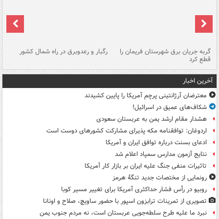
گربه جریان برق شهرستان فریمان را
رگبار و رعدوبرق در راه شمال کشور
قطع کرد
گذ
آخرین اخبار
معترضان آرژانتینی پرچم آمریکا را پایین کشیدند
شکاف‌های عمیق در اسرائیل!
هشدار مقام ارشد یمن به عربستان سعودی
اردوغان: توافقنامه مکه پذیرای مشارکت کشورهای دوست است
ادعای بسنت درباره توافق ایران و آمریکا
نتایج آزمون مدارس سمپاد اعلام شد
تاثیرات منفی جنگ علیه ایران بر بازار کار آمریکا
رونمایی از مختصات جدید تنگۀ هرمز
روبیو در رأس فشار حداکثری آمریکا برای تغییر مسیر کوبا
تصویری از تمرینات ترابزون اسپور با حضور ساویچ، صلاح و اونانا
نبرد ما علیه طرح سلطه‌جویی عربستان است، نه مردم جنوب یمن