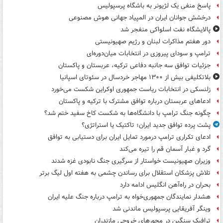
پاسخ منفی یک لژیونر به باشگاه پرسپولیس
درخشش جوانان ایران در المپیاد جهانی هوش مصنوعی
پالایشگاه نفت اسلواکی منفجر شد
دور هفتم مذاکرات لبنان و رژیم صهیونیستی
ترامپ و سودای پیروزی در انتخابات میان‌دوره‌ای
جزئیات توافق سه جانبه دفاعی ترکیه، عربستان و پاکستان
بلاتکلیفی بیش از ۱۳۰۰ مهاجر خردسال در سئوتای اسپانیا
زلنسکی در انتخابات ریاست جمهوری اوکراین شکست می‌خورد
ادعاهای عربستان درباره توافق مشترک با ترکیه و پاکستان
چگونه جنگ ترامپ با دانشگاه‌ها به شکست کاخ سفید ختم شد؟
پشت پرده توافق جدید ایران؛ تاکتیک یا استراتژی؟
ادعای تکراری ترامپ درمورد تمایل ایران برای دستیابی به توافق
گرد و غبار آسمان قم را تیره می‌کند
وزیران صهیونیست خواستار از سرگیری جنگ نابودی غزه شدند
تلاش پزشکان استقلال برای رساندن چشمی به هفته اول لیگ برتر
بحران در راه‌آهن انگلیس ادامه دارد
هشدار نمایندگان جمهوری‌خواه به ترامپ درباره جنگ علیه ایران
وینگر آفریقایی پرسپولیس ماندنی شد
ترافیک سنگین در محورهای خروجی مازندران