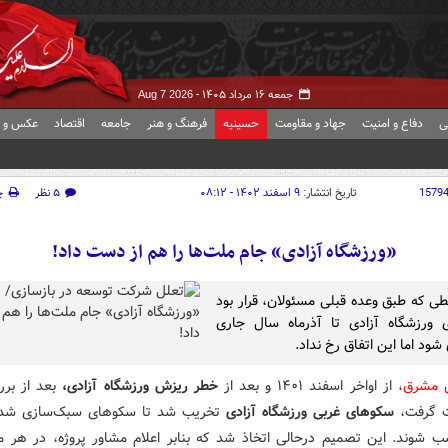
جمعه ۱۶ مرداد ۱۴۰۵ -
Aug 7 2026
ی
دفاع و امنیت
جهاد و مقاومت
حسینیه
فرهنگ و هنر
جامعه
اقتصاد
عکس و ف
1579
تاریخ انتشار:
۹ اسفند ۱۴۰۲ - ۰۸:۱۲
۵ نظر
چ
«ورزشگاه آزادی» جام ملت‌ها را هم از دست داد!
طی که طبق وعده قبلی مسئولان، قرار بود
 ورزشگاه آزادی تا آذرماه سال جاری
شود اما این اتفاق رخ نداد.
ش مشرق
، از اواخر اسفند ۱۴۰۱ و بعد از
خطر ریزش ورزشگاه آزادی،
بعد از برر
 گرفت،
سکوهای غربی ورزشگاه آزادی
تخریب شد تا سکوهای سبک‌سازی شده
 شوند. این تصمیم درحالی اتخاذ شد که بنابر اعلام مشاور پروژه، در هر مت