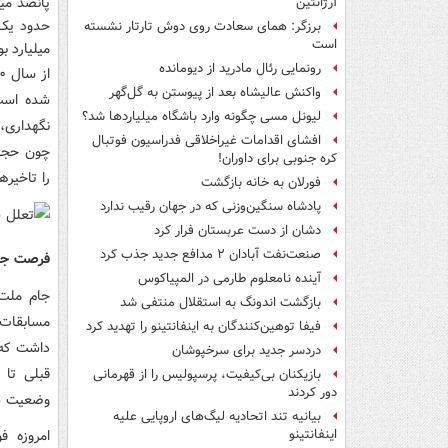
پانصد می
آرژانتین
برزگر: همای سعادت روی دوش تارتار نشسته
است
میلیارد بو
رونمایی رئال مادرید از دیومانده
واکنش عالیشاه بعد از پیوستن به گل‌گهر
شده است؛
لیونل مسی چگونه وارد باشگاه میلیاردها شد؟
نگهداری،
افشای اقدامات غیراخلاقی فدراسیون فوتبال
چون حجم ک
کره جنوبی برای داوران!
را تاخیره
فورلان به خانه بازگشت
پادشاه سنگین‌وزنی که در جهان رقیب ندارد
دشان از دست عربستان فرار کرد
صنعت‌نفت آبادان ۲ مدافع جدید جذب کرد
فرصت جام
آینده نامعلوم طارمی در المپیاکوس
جام ملت‌
بازگشت اندونگ به استقلال منتفی شد
مسابقات 
فیفا توهین‌کنندگان به اینفانتینو را تهدید کرد
داشت که 
دردسر جدید برای سرخپوشان
قبلی تا 
بازیکنان بی‌کیفیت، پرسپولیس را از قهرمانی
دور کردند
وضعیت سک
بیانیه تند اتحادیه لیگ‌های اروپایی علیه
امروزه ف
اینفانتینو