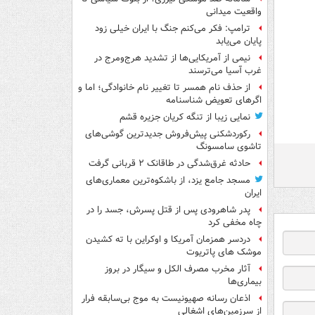
واقعیت میدانی
ترامپ: فکر می‌کنم جنگ با ایران خیلی زود
پایان می‌یابد
نیمی از آمریکایی‌ها از تشدید هرج‌ومرج در
غرب آسیا می‌ترسند
از حذف نام همسر تا تغییر نام خانوادگی؛ اما و
اگرهای تعویض شناسنامه
نمایی زیبا از تنگه کریان جزیره قشم
رکوردشکنی پیش‌فروش جدیدترین گوشی‌های
تاشوی سامسونگ
حادثه غرق‌شدگی در طاقانک ۲ قربانی گرفت
مسجد جامع یزد، از باشکوه‌ترین معماری‌های
ایران
پدر شاهرودی پس از قتل پسرش، جسد را در
چاه مخفی کرد
دردسر همزمان آمریکا و اوکراین با ته کشیدن
موشک های پاتریوت
آثار مخرب مصرف الکل و سیگار در بروز
بیماری‌ها
اذعان رسانه صهیونیست به موج بی‌سابقه فرار
از سرزمین‌های اشغالی