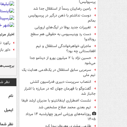
پرسپولیس!
رامین رضاییان رسماً از استقلال جدا شد
دوست نداشتم با ذهن درگیر در پرسپولیس
بمانم
تغییرات جدید یوفا در لیگ‌های اروپایی
اخبار مرتب
دست رد وینیسیوس به حقوقی هم سطح
رونالدو!
رکورد ت
ماجرای خواهرخواندگی استقلال و تیم
داور ب
افغانستانی چه بود؟
حسین نژاد با ۲ میلیون یورو از دینامو جدا
می‌شود
برچسب‌ها
سرمربی سابق استقلال در یک‌قدمی هدایت یک
تیم ملی
نظر شم
انتصاب سرپرست دبیری فدراسیون کشتی
گفت‌وگو با قهرمان جهان که در مبارزه با اشرار
جانباز شد
نام
نشست اضطراری اینفانتینو با مدیران ارشد فیفا
تیم بعدی محمد صلاح مشخص شد
ایمیل
روزنامه‌های ورزشی امروز چهارشنبه ۱۴ مرداد
۱۴۰۵
نظر شما 
طارمی مشتری معروف پیدا کرد