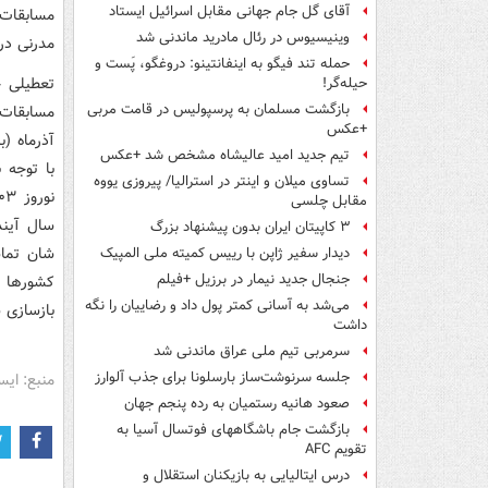
آقای گل جام جهانی مقابل اسرائیل ایستاد
مسابقات
وینیسیوس در رئال مادرید ماندنی شد
مدرنی در
حمله تند فیگو به اینفانتینو: دروغگو، پَست‌ و
حیله‌گر!
بازگشت مسلمان به پرسپولیس در قامت مربی
مسابقات 
+عکس
آذرماه (
تیم جدید امید عالیشاه مشخص شد +عکس
با توجه 
تساوی میلان و اینتر در استرالیا/ پیروزی یووه
مقابل چلسی
سال آیند
۳ کاپیتان ایران بدون پیشنهاد بزرگ
شان تماش
دیدار سفیر ژاپن با رییس کمیته ملی المپیک
جنجال جدید نیمار در برزیل +فیلم
کشورها د
می‌شد به آسانی کمتر پول داد و رضاییان را نگه
بازسازی 
داشت
سرمربی تیم ملی عراق ماندنی شد
جلسه سرنوشت‌ساز بارسلونا برای جذب آلوارز
منبع: ایس
صعود هانیه رستمیان به رده پنجم جهان
بازگشت جام باشگاههای فوتسال آسیا به
تقویم AFC
درس ایتالیایی‌ به بازیکنان استقلال و