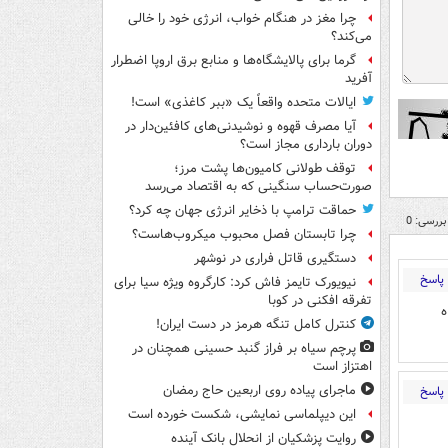
چرا مغز در هنگام خواب، انرژی خود را خالی
می‌کند؟
گرما برای پالایشگاه‌ها و منابع برق اروپا اضطرار
آفرید
ایالات متحده واقعاً یک «ببر کاغذی» است!
آیا مصرف قهوه و نوشیدنی‌های کافئین‌دار در
دوران بارداری مجاز است؟
توقف طولانی کامیون‌ها پشت مرز؛
صورت‌حساب سنگینی که به اقتصاد می‌رسد
حماقت ترامپ با ذخایر انرژی جهان چه کرد؟
بررسی: 0
چرا تابستان فصل محبوب میکروب‌هاست؟
دستگیری قاتل فراری در نوشهر
پاسخ
نیویورک تایمز فاش کرد: کارگروه ویژه سیا برای
تفرقه افکنی در کوبا
ه
کنترل کامل تنگه هرمز در دست ایران!
پرچم سیاه بر فراز گنبد حسینی همچنان در
اهتزاز است
ماجرای پیاده روی اربعین حاج رمضان
پاسخ
این دیپلماسی نمایشی، شکست خورده است
روایت پزشکیان از انحلال بانک آینده