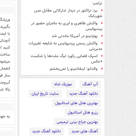
ترامپ
برد تراکتور در دیدار تدارکاتی مقابل مس
شهربابک
ورزشگا
واکنش طاهری و ایری به ماجرای حضور در
بگيريد
پرسپولیس
با ايم
پوچتینو در آمریکا ماندنی شد
آنچنان
واکنش رسمی پرسپولیس به شایعه تغییرات
كنيد ا
مدیریتی
ساخت ي
اسپک فضایی رکورد لیگ ملت‌ها را شکست
ميشود 
+عکس
انفجار
والدانو: اینفانتینو را نمی‌بخشم
ساز فو
آبرومن
آپ آهنگ
موزیک شاه
يالا ش
دانلود آهنگ جدید
سایت تاریخ ایران
بهترین هتل های استانبول
رزرو هتل استانبول
به جهن
بهترین جراح بینی ترمیمی
آهنگ های جدید
دانلود آهنگ جدید