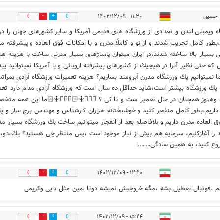
حسين
۱۱:۳۰ - ۱۴۰۲/۱۲/۰۹
0
0
ه ويمبلى لندن و تعدادى از ورزشگاه هاى قديمى آمريكا و ساير كشورهاى جهان را در
،بطور كامل تخريب شدند و از نو و كاملًا مدرن و با امكانات فوق العاده و پيشرفته م
نى بسيار بالا ساخته شدند،در ايران ميتوان پاساژهاى بسيار مدرنى ساخت با هزينه ها
ى كه حتى نظير آنرا در هيچيك از كشورهاى پيشرفته اروپائى و يا آمريكا نميتوانيد پيدا
ما نميتوانيم يك ورزشگاه مدرن آبرومند بسازيم؟ هزينه تعميرات ورزشگاه آزادى بمراتب
ك ورزشگاه بيشتر است،شايد حداقل ده سال است كه ورزشگاه آزادى مدام دارد تعم
وهنوز همچنان در حال تعمير است و تا كى ؟ 🤷🏻‍♂️🤷🏻🤷🏻‍♂️🤷🏻ما اين همه متخ
 داريم،بطور كامل منفجر كنيد و خوشبختانه هزاران كارشناس و مهندس برج ساز و پا
ق العاده مدرن داريم و بلافاصله بعد از انفجار ميتوانيم ساخت يك ورزشگاه بسيار مد
د را آغازكنيم، سرمايه هم بيش از نياز موجود است ،پس منتظر چى هستيد؟ يك،دو،
روع كنيد، به همين سادگى……..|
۱۲:۲۰ - ۱۴۰۲/۱۲/۰۹
0
0
م ،فوتبال تعطیل بشه ،مگه خروجیش نمیشه دوتا لمپن مثل دایی وکریمی
۱۵:۲۴ - ۱۴۰۲/۱۲/۰۹
0
0