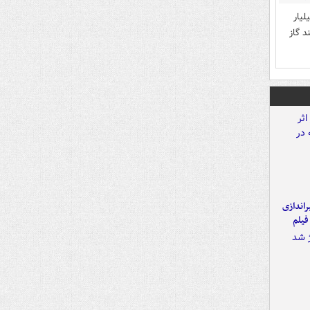
 اب برق گاز دیگه چیزینمیمنونه دولت داره سالی 130 میلیار
د گاز
یراندازی
فیلم