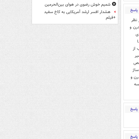
شمیم خوش رضوی در هوای بین‌الحرمین
پاسخ
هشدار افسر ارشد آمریکایی به کاخ سفید
+فیلم
 نظر
درن و
ى
 از
ير
صص
ساژ
رن و
سه
پاسخ
پاسخ