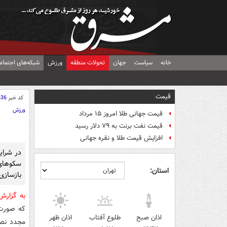
خانه
سیاست
جهان
تحولات منطقه
ورزش
شبکه‌های اجتماع
قیمت
کد خبر
436
ورزش
قیمت جهانی طلا امروز ۱۵ مرداد
قیمت نفت برنت به ۷۹ دلار رسید
افزایش قیمت طلا و نقره جهانی
در شرای
سکوهای
استان:
بازسازی 
به گزار
که صورت
اذان صبح
طلوع آفتاب
اذان ظهر
مجدد نصب