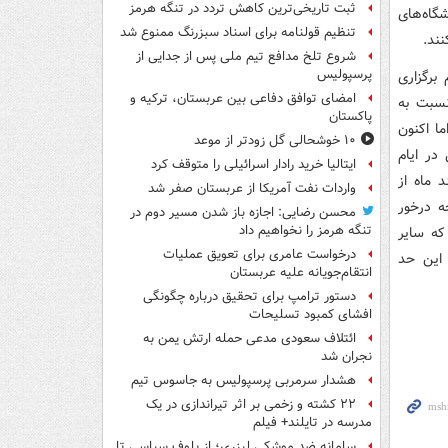
ثبت تاریخی‌ترین کاهش تردد در تنگه هرمز
اه‌های
تنظیم قولنامه برای اسناد سبزرنگ ممنوع شد
ند.
شروع تلخ مدافع تیم ملی پس از جدایی از
پرسپولیس
م برگزاری
امضای توافق دفاعی بین عربستان، ترکیه و
نسبت به
پاکستان
ا اکنون
۱۰ خوشحالی گل زودتر از موعد
در ایام
ایتالیا خرید رادار اسرائیلی را متوقف کرد
د ماه از
واردات نفت آمریکا از عربستان صفر شد
ه درخور
محسن رضایی: اجازه باز شدن مسیر دوم در
تنگه هرمز را نخواهیم داد
که سایر
درخواست عامری برای تعویق عملیات
 این حد
انتقام‌جویانه علیه عربستان
دستور ترامپ برای تحقیق درباره چگونگی
افشای کمبود تسلیحات
ائتلاف سعودی مدعی حمله ارتش یمن به
نجران شد
هشدار سرمربی پرسپولیس به جاسوس تیم
۲۲ کشته و زخمی بر اثر تیراندازی در یک
مدرسه در تایلند+ فیلم
سامانه ضد موشکی لیزری؛ از بلوف سیاسی تا