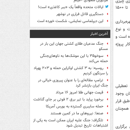
مزدوران سعودی +فیلم
زی چیزی
حدود یک میلیارد و ۵۰۰ میلیون تومان نیاز دارد.به روزرسانی ورزشگاه آزادی هم ۱۲۰۰ تا ۱۵۰۰
ایالات متحده واقعاً یک «ببر کاغذی» است!
دستگیری قاتل فراری در نوشهر
ره‌برداری
این دیپلماسی نمایشی، شکست خورده است
ت و نوع
آخرین اخبار
ه است و
ار پروژه
جنگ مدعیان طلای کشتی جهان این بار در
مسکو
سوخو۳۵ با این موشک‌ها به ناوهای‌جنگی
حمله می‌کند
روسیه: به ۳ کشتی اوکراین حمله و ۲۰۳ پهپاد
را سرنگون کردیم
ترامپ مقاله‌ای را با عنوان پیروزی خیالی در
 تعطیلی
جنگ ایران بازنشر کرد
قیمت جهانی طلا امروز ۱۶ مرداد
ان وجود
برخورد پراید با تیر برق ۲ فوتی بر جای گذاشت
بق قرار
حمله سایبری گسترده به بورس آمریکا
 همچنان
صنعا: نیروهای ما در کمین‌ هستند
تلگراف: جنگ علیه ایران ممکن است به یکی از
اشتباهات تاریخ تبدیل شود
برگزاری