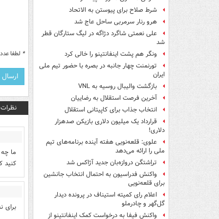
شرط صلاح برای پیوستن به الاتحاد
هرو رنار سرمربی ساحل عاج شد
علی نعمتی شاگرد دژاگه در لیگ ستارگان قطر
شد
*
لطفا عدد م
ونگر هم پشت اینفانتینو را خالی کرد
تورنمنت چهار جانبه در بصره با حضور تیم ملی
ایران
بازگشت والیبال روسیه به VNL
آخرین فرصت استقلال به رضاییان
نظرات
انتخاب جذاب برای کاپیتانی استقلال
قرارداد یک میلیون دلاری بازیکن صدهزار
دلاری!
علوی: قلعه‌نویی هفته آینده برنامه‌های تیم
ملی را ارائه می‌دهد
ما چه 
تراِشتگن دروازه‌بان جدید آژاکس شد
کنید ک
واکنش فدراسیون به احتمال انتخاب جانشین
برای قلعه‌نویی
اعلام رای کمیته استیناف در پرونده دیدار
گل‌گهر و چادرملو
برای ن
واکنش فیفا به درخواست کمک اینفانتینو از