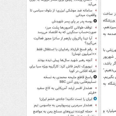
می‌آید
سامانه ضد موشکی لیزری؛ از بلوف سیاسی تا
 قرن از ساخت
واقعیت میدانی
ورزشگاه
بوسه‌ پدر بر پای پسر شهیدش
سیزدهم،
توقف طولانی کامیون‌ها پشت مرز؛
صورت‌حساب سنگینی که به اقتصاد می‌رسد
صدمه به
آیا تینا پاکروان بازهم از ساترا مجوز فعالیت
می‌گیرد؟
رقم فسخ قرارداد رضاییان با استقلال فقط
رزشی با
۱۰۰میلیون تومان!
اخر شهریور
آنچه رهبر شهید سال‌ها پیش دیده بودند
گر باشد،
نیویورک تایمز فاش کرد: کارگروه ویژه سیا برای
ی‌دهیم."
تفرقه افکنی در کوبا
 بگیریم،
پاسخ قاطع ملیحه محمدی به نسخه
تسلیم‌طلبی روی آنتن BBC
شگاه به
هشدار افسر ارشد آمریکایی به کاخ سفید
+فیلم
ایران را تست نکنید! جاده‌ی خشم ایران!
هشدار سرمربی پرسپولیس به جاسوس تیم
لیارد و
حمله کوبنده نیروهای مسلح یمن به مواضع