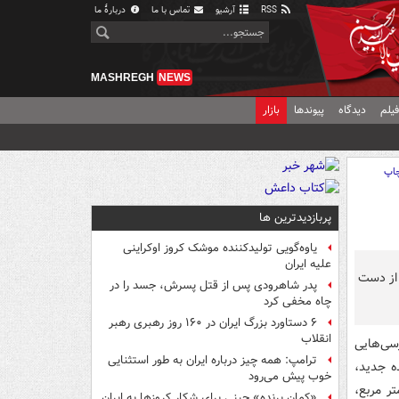
RSS
آرشیو
تماس با ما
دربارهٔ ما
MASHREGH
NEWS
یلم
دیدگاه
پیوندها
بازار
اپ
پربازدیدترین ها
یاوه‌گویی تولیدکننده موشک کروز اوکراینی
علیه ایران
پدر شاهرودی پس از قتل پسرش، جسد را در
چاه مخفی کرد
۶ دستاورد بزرگ ایران در ۱۶۰ روز رهبری رهبر
انقلاب
سی‌هایی
ترامپ: همه چیز درباره ایران به طور استثنایی
 جدید،
خوب پیش می‌رود
ر مربع،
«کمانِ پرنده» چینی برای شکار کروزها به ایران