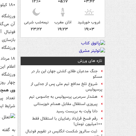
۱۲:۱۰
۰۵:۱۷
۰۳:۴۲
۱۸۰ کیلوگرم سبک‌سازی انجام می‌شود.
غروب خورشید
اذان مغرب
نیمه‌شب شرعی
آن می‌گذ
۲۳:۲۲
۱۹:۲۳
۱۹:۰۳
فوتبال آ
بازسازی 
ورزشگاه 
۱۸ مرد
تازه های ورزش
جنگ مدعیان طلای کشتی جهان این بار در
ورزشگاه آ
مسکو
چهار روز 
شروع تلخ مدافع تیم ملی پس از جدایی از
پرسپولیس
وی همچنی
هشدار سرمربی پرسپولیس به جاسوس تیم
تعداد پی
پیروزی استقلال مقابل همنام خوزستانی
شرایط اید
دانا وایت به بن‌بست رسید
رقم فسخ قرارداد رضاییان با استقلال فقط
۱۰۰میلیون تومان!
به گفته 
ثبت سالروز شکست انگلیس در تقویم فوتبال