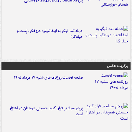
پیروزی استقلال مقابل همنام خوزستانی
حمله تند فیگو به اینفانتینو: دروغگو، پَست‌ و
حیله‌گر!
برگزیده عکس
صفحه نخست روزنامه‌های شنبه ۱۷ مرداد ۱۴۰۵
پرچم سیاه بر فراز گنبد حسینی همچنان در اهتزاز
است