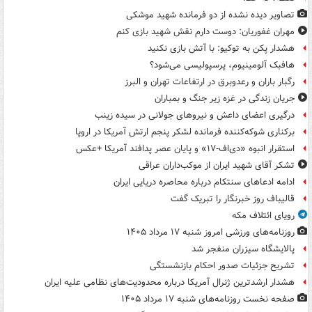
تصاویر دیده‌ نشده از دو فرمانده شهید موشکی
مهران غفوریان: دوست دارم نقش شهید بازی کنم
هشدار پکن به توکیو: با آتش بازی نکنید
هافبک آلومینیوم، پرسپولیسی می‌شود؟
رگبار باران و رعدوبرق در ارتفاعات تهران و البرز
جریان زندگی در غزه زیر جنگ و بمباران
درگیری اعضای داعش و نیروهای جولانی در سیده زینب
برکناری شوکه‌کننده فرمانده لشکر پنجم ارتش آمریکا در اروپا
استقرار انبوه «دی‌اف‑۱۷» و پایان عصر پدافند آمریکا +عکس
تشکر آقای شهید ایران از موکب‌داران عراقی
ادامه ادعاهای سنتکام درباره محاصره دریایی ایران
قالیباف روز خبرنگار را تبریک گفت
رویای ائتلاف مکه
روزنامه‌های ورزشی امروز ‌شنبه ۱۷ مرداد ۱۴۰۵
پالایشگاه سیزران منفجر شد
تشریح جزئیات صدور احکام بازنشستگی
هشدار ارشدترین ژنرال آمریکا درباره محدودیت‌های نظامی علیه ایران
صفحه نخست روزنامه‌های شنبه ۱۷ مرداد ۱۴۰۵