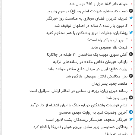
حواله دلار ۱۵۴ هزار و ۴۵۱ تومان شد
نصب کتیبه‌های شهادت امام رضا(ع) در حرم رضوی
تبریک کاربران فضای مجازی به مناسبت روز خبرنگار
کامیون با راننده ۸ ساله در اصفهان توقیف شد
پزشکیان: جنایات امروز واشنگتن را هم محکوم کنید
"سوپر ال‌نینو"در راه است؟
قیمت طلا صعودی ماند
آتش سوزی مهیب یک ساختمان ۱۲ طبقه در جاکارتا
بازتاب «پیمان دفاعی مکه» در رسانه‌های ترکیه
وزارت دفاع: ایران در میدان دفاع مقتدر خواهد ماند
بیل مکانیکی ارتش صهیونی واژگون شد
مقصد جدید پسر زیدان
رسانه عبری زبان: روزهای سختی در انتظار ارتش اسرائیل است
چین ونیز شد!
کدام فرضیات واشنگتن درباره جنگ با ایران اشتباه از کار درآمد
آخرین وضعیت نبرد به روایت مهدی محمدی
خبرنگار متعهد، هم‌سنگر رزمندگان پشت لانچر است
پنتاگون دسترسی وزیر سابق نیروی هوایی آمریکا را قطع کرد
نقطه، ته خط!