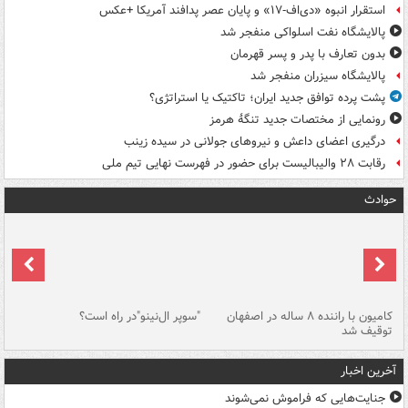
استقرار انبوه «دی‌اف‑۱۷» و پایان عصر پدافند آمریکا +عکس
پالایشگاه نفت اسلواکی منفجر شد
بدون تعارف با پدر و پسر قهرمان
پالایشگاه سیزران منفجر شد
پشت پرده توافق جدید ایران؛ تاکتیک یا استراتژی؟
رونمایی از مختصات جدید تنگۀ هرمز
درگیری اعضای داعش و نیروهای جولانی در سیده زینب
رقابت ۲۸ والیبالیست برای حضور در فهرست نهایی تیم ملی
حوادث
۱ خودرو با ۱۹
کامیون با راننده ۸ ساله در اصفهان
"سوپر ال‌نینو"در راه است؟
رگ
توقیف شد
ته
آخرین اخبار
جنایت‌هایی که فراموش نمی‌شوند