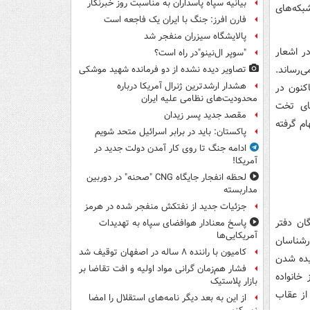
بیانیه سپاه پاسداران به مناسبت روز خبرنگار
بکه‌های
فارن افرز: جنگ با ایران یک فاجعه است
پالایشگاه سیزران منفجر شد
ر اشعار
"سوپر ال‌نینو"در راه است؟
‌رساند.
تصاویر دیده‌ نشده از دو فرمانده شهید موشکی
هشدار ارشدترین ژنرال آمریکا درباره
اکنون در
محدودیت‌های نظامی علیه ایران
ای تخت
مقصد جدید پسر زیدان
الهام گرفته
پاکستان: باید در برابر اسرائیل متحد شویم
ادامه جنگ تا روی کار آمدن دولت جدید در
آمریکا!
لحظه انفجار جایگاه CNG "صحنه" در دوربین
مداربسته
جزئیات جدید از نفتکش منفجر شده در هرمز
ان دفتر
پاسخ معنادار هوافضای سپاه به تهدیدات
آمریکایی‌ها
رشناسان
کامیون با راننده ۸ ساله در اصفهان توقیف شد
یده شدن
فشار هم‌زمان گرانی مواد اولیه و افت تقاضا بر
خانواده
بازار پلاستیک
از عقاب
از این به بعد دیگر نامه‌های استقلال را امضا