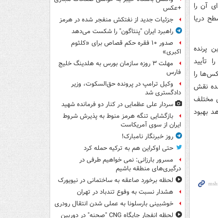
ای آن را
+عکس
تا ۴۵۰۰ متر بالاتر از سطح دریا
جزئیات جدید از نفتکش منفجر شده در هرمز
راهبرد ایران "پنتاگون" را شکست می‌دهد
صدور ۱۰ فقره حکم قصاص برای «کلثوم
ن پرنده
اکبری»
 تأیید
مهلت ۳ روزه سازمان بورس به هلدینگ خلیج
فارس
کس‌ها را
وکیل ترامپ در پرونده حق‌السکوت، وزیر
نده نقش
دادگستری شد
ی مختلف
سردار علی عظمایی در کنار دو فرمانده شهید
د بهبود
بازگشایی تنگه هرمز منوط به پذیرش شروط
ایران از سوی آمریکاست
روز خبرنگار نامبارک!
حتی اوکراین هم به ترکیه حمله کرد
مسرور بارزانی: نمی خواهیم طرفی در
درگیری‌های منطقه باشیم
لحظه برخورد صاعقه به ساختمانی در نیویورک
هشدار نسبت به وفوع تندباد در تهران
خوشبینی بارسلونا به عملی شدن انتقال رودری
لحظه انفجار جایگاه CNG "صحنه" در دوربین