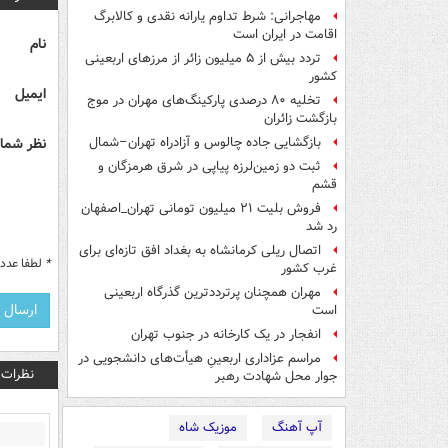
مهاجرانی: شرط تداوم یارانه نقدی و کالابرگ
اقامت در ایران است
نام
تردد بیش از ۵ میلیون زائر از مرزهای اربعینی
کشور
ایمیل
تخلیه ۸۰ درصدی پارکینگ‌های مهران در موج
بازگشت زائران
نظر شما 
بازگشایی جاده چالوس و آزادراه تهران–شمال
ثبت دو زمین‌لرزه پیاپی در شرق هرمزگان و
قشم
فروش بلیت ۲۱ میلیون تومانی تهران_اصفهان
رد شد
اتصال ریلی کرمانشاه به بغداد افق تازه‌ای برای
*
لطفا عدد م
غرب کشور
مهران همچنان پرترددترین گذرگاه اربعینی
است
انفجار در یک کارخانه در جنوب تهران
مراسم عزاداری اربعینِ هیأت‌های دانشجویی در
نظرات
جوار محل شهادت رهبر
آپ آهنگ
موزیک شاه