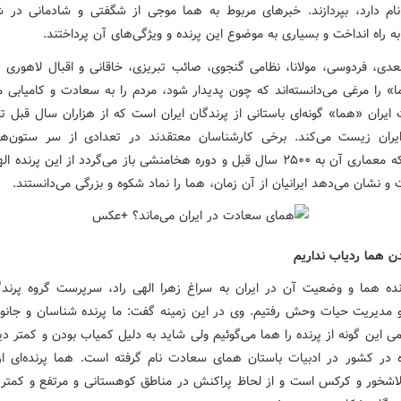
م دارد، بپردازند. خبرهای مربوط به هما موجی از شگفتی و شادمانی در ش
ه راه انداخت و بسیاری به موضوع این پرنده و ویژگی‌های آن پرداختند.
دی، فردوسی، مولانا، نظامی گنجوی، صائب تبریزی، خاقانی و اقبال لاهوری د
» را مرغی می‌دانسته‌اند که چون پدیدار شود، مردم را به سعادت و کامیابی می
 ایران «هما» گونه‌ای باستانی از پرندگان ایران است که از هزاران سال قبل ت
یران زیست می‌کند. برخی کارشناسان معتقدند در تعدادی از سر ستون‌ه
جمشید که معماری آن به ۲۵۰۰ سال قبل و دوره هخامنشی باز می‌گردد از این پرنده 
 نشان می‌دهد ایرانیان از آن زمان، هما را نماد شکوه و بزرگی می‌دانستند.
دن هما ردیاب نداریم
رنده هما و وضعیت آن در ایران به سراغ زهرا الهی راد، سرپرست گروه پرندگ
مدیریت حیات وحش رفتیم. وی در این زمینه گفت: ما پرنده شناسان و جانو
ی این گونه از پرنده را هما می‌گوئیم ولی شاید به دلیل کمیاب بودن و کمتر د
ه در کشور در ادبیات باستان همای سعادت نام گرفته است. هما پرنده‌ای از 
لاشخور و کرکس است و از لحاظ پراکنش در مناطق کوهستانی و مرتفع و کمتر 