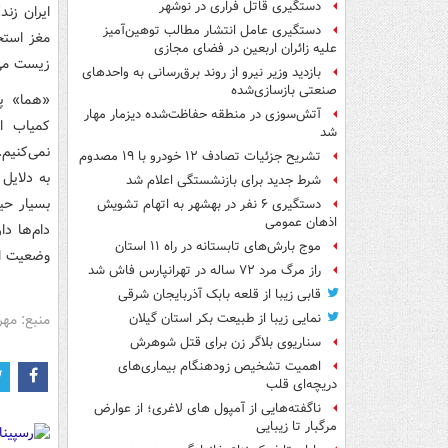
دستگیری قاتل فراری در نوشهر
ایران زند
دستگیری عامل انتشار مطالب توهین‌آمیز
علیه زائران اربعین در فضای مجازی
زیست می‌کند 
بازدید وزیر نیرو از روند برق‌رسانی به واحدهای
صنعتی بازسازی‌شده
«هما» پر
آتش‌سوزی در منطقه حفاظت‌شده دیزمار مهار
کمیاب ا
شد
نمی‌کنیم.
تشریح جزئیات تصادف ۱۲ خودرو با ۱۹ مصدوم
به دلایل
شرط جدید برای بازنشستگی اعلام شد
بسیار حی
دستگیری ۶ نفر در بهشهر به اتهام تشویش
اذهان عمومی
دام‌ها د
موج بارش‌های تابستانه در راه ۱۱ استان
وضعیت ای
راز مرگ مرد ۷۲ ساله در تهرانپارس فاش شد
قابی زیبا از قلعه بابک آذربایجان شرقی
منبع: مهر
نمایی زیبا از طبیعت بکر استان گیلان
سناریوی بلاگر زن برای قتل شوهرش
اهمیت تشخیص زودهنگام بیماری‌های
دریچه‌ای قلب
ناگفته‌هایی از آمپول های لاغری؛ از عوارض
مرگبار تا زیبایی