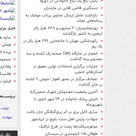
پایان تلخ یک نزاع خانوادگی در دورود
دستگیری قاضی قلابی در مازندران
بازداشت عامل ارسال تصاویر پرتاب موشک به
رسانه‌های معاند
اخبار مرتب
پورجمشیدیان: ۲ میلیون و ۸۲۸ هزار زائر
اربعین به کشور بازگشتند
سایه ه
رکوردشکنی مهران با جابه‌جایی ۲۶۶ هزار زائر در
همای س
یک روز
پرنده ا
انفجار در جایگاه CNG صحنه یک کشته و سه
مصدوم برجا گذاشت
مسمومیت
جزئیات برگزاری امتحانات نهایی معوق در
وفادارا
استان‌های جنوبی
فلامینگ
تصادف مرگبار در محور اهواز–شوش ۲ کشته
فیلم/ ی
بر جای گذاشت
آخرین وضعیت مصدومان شهرک شمس‌آباد
برچسب‌ها
اجرای پزشک خانواده در ۶۴ شهر کشور تا
شهریورماه
حیات 
سارق کابل برق بر اثر برق‌گرفتگی جان باخت
حوادث
شهادت پلیس اهل سنت بلوچ در ایرانشهر
موتورسیکلت‌ها پشت درِ طرح ترافیک
طوفان ۱۱۵ کیلومتری در سیستان
نظر شم