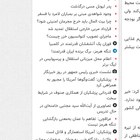
ظت محیط
پدر لیونل مسی درگذشت
کند ولی
وجود شواهدی مبنی بر بمباران لامرد با فسفر
ر بودجه
چرا بیت المال باید خرج مجرمان امنیتی شود؟
قرارداد مربی خارجی استقلال تمدید شد
ماجرای تصویب کنوانسیون خزر چیست؟
م غذایی
فوران یک آتشفشان قدرتمند در کلمبیا
ت بیشتر
تنگه هرمز، برگ برنده ایران قدرتمند!
اعلام محل میزبانی استقلال و پرسپولیس در
لیگ برتر
نشست خبری رئیس جمهور در روز خبرنگار
پزشکیان: گفت‌وگوها آمریکا را مجبور به
همراهی کرد
کرد: خیر
قدردانی پزشکیان از همکاری صنوف در شرایط
سخت
 ندارد.
تصاویری از آیت‌الله سید مجتبی خامنه‌ای در
لی کشور
حال تدریس
عراقچی: تفاهم با عمان به‌معنی بازگشایی
تنگه هرمز نیست
 از تیره
پزشکیان: آمریکا استعمارگر و قاتل است
ناطقی از
واکنش باشگاه خیبر به حواشی صفحات مجازی