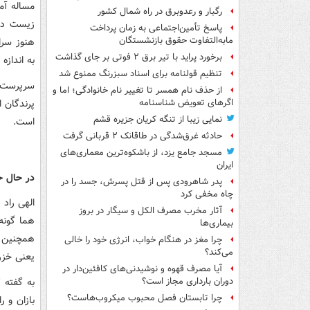
مساله آم
رگبار و رعدوبرق در راه شمال کشور
زیست در 
پاسخ تأمین‌اجتماعی به زمان پرداخت
مابه‌التفاوت حقوق بازنشستگان
هنوز سرا
برخورد پراید با تیر برق ۲ فوتی بر جای گذاشت
به انداز
تنظیم قولنامه برای اسناد سبزرنگ ممنوع شد
سرپرست گ
از حذف نام همسر تا تغییر نام خانوادگی؛ اما و
پرندگان 
اگرهای تعویض شناسنامه
نمایی زیبا از تنگه کریان جزیره قشم
است.
حادثه غرق‌شدگی در طاقانک ۲ قربانی گرفت
مسجد جامع یزد، از باشکوه‌ترین معماری‌های
ایران
در حال ح
پدر شاهرودی پس از قتل پسرش، جسد را در
چاه مخفی کرد
الهی راد 
آثار مخرب مصرف الکل و سیگار در بروز
هما گونه
بیماری‌ها
همچنین ا
چرا مغز در هنگام خواب، انرژی خود را خالی
می‌کند؟
یعنی خزر 
آیا مصرف قهوه و نوشیدنی‌های کافئین‌دار در
به گفته ک
دوران بارداری مجاز است؟
چرا تابستان فصل محبوب میکروب‌هاست؟
بازان و ر