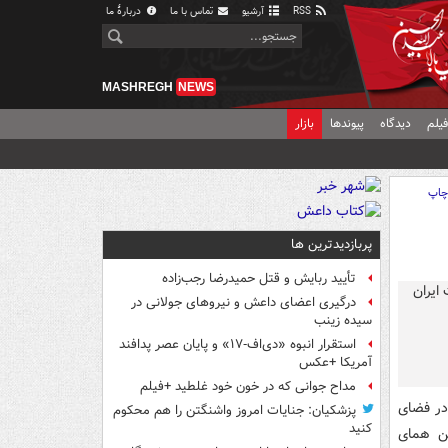
RSS
آرشیو
تماس با ما
دربارهٔ ما
MASHREGH
NEWS
یلم
دیدگاه
پیوندها
بازار
اپ
پربازدیدترین ها
تأیید ربایش و قتل حمیدرضا رجب‌زاده
درگیری اعضای داعش و نیروهای جولانی در
سیده زینب
استقرار انبوه «دی‌اف‑۱۷» و پایان عصر پدافند
آمریکا +عکس
مداح جوانی که در خون خود غلطید +فیلم
در فضای
پزشکیان: جنایات امروز واشنگتن را هم محکوم
کنید
هن همای