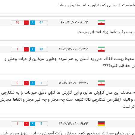
 شماست که با بی کفایتیتون حتما منقرض میشه
۱۶:۳۲ - ۱۴۰۲/۱۲/۰۷
10
47
به حرفای شما زیاد اعتمادی نیست
۱۶:۳۳ - ۱۴۰۲/۱۲/۰۷
1
18
محیط زیست کفاف حتی یه استان رو هم نمیده چطوری میخاین از حیات وحش و
ش حفاظت کنید؟؟؟؟
۲۲:۳۰ - ۱۴۰۲/۱۲/۰۷
0
1
مخالف این مدل گزارش ها بودم این گزارش ها گرای دقیق حیوانات را به شکارچی 
و البته ازنظر من شکارچی ذاتا کثیف است چه مجاز و چه غیر مجاز و اتفاقا مجازش
تر است
۰۹:۴۴ - ۱۴۰۲/۱۲/۰۸
1
5
رم این همای سعادت همونجور که با دیدنش برکت آسمانی به ایران عزیز سرازیر شد ،