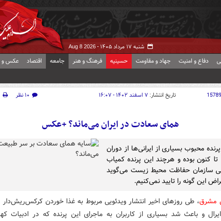
شنبه ۱۷ مرداد ۱۴۰۵ -
Aug 8 2026
ی
دفاع و امنیت
جهاد و مقاومت
حسینیه
فرهنگ و هنر
جامعه
اقتصاد
عکس و ف
1578
تاریخ انتشار:
۷ اسفند ۱۴۰۲ - ۱۶:۰۷
۱۰ نظر
چ
همای سعادت در ایران می‌ماند؟ +عکس
نده‌ محبوب بسیاری از ایرانی‌ها از دوران
 تا کنون بوده و هرچند این پرنده کمیاب
ی سازمان حفاظت محیط زیست می‌گوید
اض این گونه را تایید نمی‌کنیم.
ش مشرق
، طی روزهای اخیر انتشار ویدئویی مربوط به غذا خوردن کرکس‌ریش‌دار 
یرال و باعث شد بسیاری از کاربران به ماجرای این پرنده که در ادبیات ک