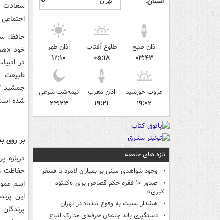
استان:
سعادت نا
اجتماعی ب
حافظ، سع
اذان صبح
طلوع آفتاب
اذان ظهر
خود «هما
۱۲:۱۰
۰۵:۱۸
۰۳:۴۳
در ادبیات
طبیعت ا
غروب خورشید
اذان مغرب
نیمه‌شب شرعی
شده است و
۲۳:۲۳
۱۹:۲۱
۱۹:۰۲
بر روی ب
تازه های جامعه
درباره پ
حفاظت و 
وجود شواهدی مبنی بر بمباران لامرد با فسفر
اسم عموم
صدور ۱۰ فقره حکم قصاص برای «کلثوم
اکبری»
این پرند
هشدار نسبت به وفوع تندباد در تهران
پرندگان 
دستگیری باند جاعلان حرفه‌ای مدارک اتباع