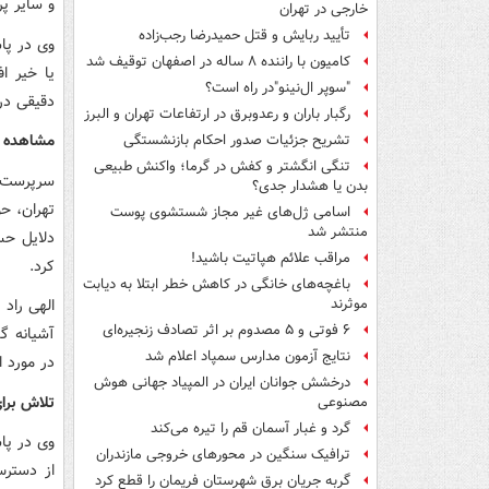
و سایر پ
خارجی در تهران
تأیید ربایش و قتل حمیدرضا رجب‌زاده
وی در پا
کامیون با راننده ۸ ساله در اصفهان توقیف شد
یا خیر ا
"سوپر ال‌نینو"در راه است؟
دقیقی در 
رگبار باران و رعدوبرق در ارتفاعات تهران و البرز
مشاهده ه
تشریح جزئیات صدور احکام بازنشستگی
تنگی انگشتر و کفش در گرما؛ واکنش طبیعی
سرپرست گ
بدن یا هشدار جدی؟
تهران، ح
اسامی ژل‌های غیر مجاز شستشوی پوست
منتشر شد
دلایل حس
مراقب علائم هپاتیت باشید!
کرد.
باغچه‌های خانگی در کاهش خطر ابتلا به دیابت
الهی راد 
موثرند
۶ فوتی و ۵ مصدوم بر اثر تصادف زنجیره‌ای
آشیانه گ
نتایج آزمون مدارس سمپاد اعلام شد
در مورد 
درخشش جوانان ایران در المپیاد جهانی هوش
تلاش برای
مصنوعی
گرد و غبار آسمان قم را تیره می‌کند
وی در پاس
ترافیک سنگین در محورهای خروجی مازندران
از دسترس
گربه جریان برق شهرستان فریمان را قطع کرد