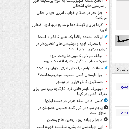
اذعان رسانه صهیونیست به موج بی‌سابقه فرار
از سرزمین‌های اشغالی
چرا مغز در هنگام خواب، انرژی خود را خالی
می‌کند؟
گرما برای پالایشگاه‌ها و منابع برق اروپا اضطرار
آفرید
ایالات متحده واقعاً یک «ببر کاغذی» است!
آیا مصرف قهوه و نوشیدنی‌های کافئین‌دار در
دوران بارداری مجاز است؟
توقف طولانی کامیون‌ها پشت مرز؛
صورت‌حساب سنگینی که به اقتصاد می‌رسد
حماقت ترامپ با ذخایر انرژی جهان چه کرد؟
بررسی: 0
چرا تابستان فصل محبوب میکروب‌هاست؟
دستگیری قاتل فراری در نوشهر
پاسخ
نیویورک تایمز فاش کرد: کارگروه ویژه سیا برای
تفرقه افکنی در کوبا
کنترل کامل تنگه هرمز در دست ایران!
پرچم سیاه بر فراز گنبد حسینی همچنان در
پاسخ
اهتزاز است
ماجرای پیاده روی اربعین حاج رمضان
این دیپلماسی نمایشی، شکست خورده است