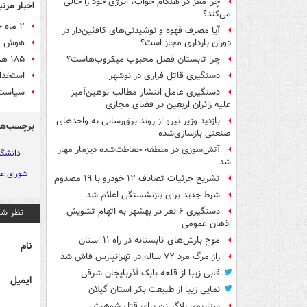
چرا مغز در هنگام خواب، انرژی خود را خالی
اخبار مرتب
می‌کند؟
۲ ماه حقوق معلمان خرید خدمت پرداخت می‌شود
آیا مصرف قهوه و نوشیدنی‌های کافئین‌دار در
هوش مص
دوران بارداری مجاز است؟
۱۸۵ هزار معلم در برگزاری انتخابات مشارکت دارند
چرا تابستان فصل محبوب میکروب‌هاست؟
استخدام ۹۲ هزار نیروی جدید در آم
دستگیری قاتل فراری در نوشهر
سیاست 
دستگیری عامل انتشار مطالب توهین‌آمیز
علیه زائران اربعین در فضای مجازی
بازدید وزیر نیرو از روند برق‌رسانی به واحدهای
برچسب‌ها
صنعتی بازسازی‌شده
آتش‌سوزی در منطقه حفاظت‌شده دیزمار مهار
دانشگا
شد
شورای عا
تشریح جزئیات تصادف ۱۲ خودرو با ۱۹ مصدوم
شرط جدید برای بازنشستگی اعلام شد
دستگیری ۶ نفر در بهشهر به اتهام تشویش
نظر شم
اذهان عمومی
موج بارش‌های تابستانه در راه ۱۱ استان
نام
راز مرگ مرد ۷۲ ساله در تهرانپارس فاش شد
قابی زیبا از قلعه بابک آذربایجان شرقی
ایمیل
نمایی زیبا از طبیعت بکر استان گیلان
سناریوی بلاگر زن برای قتل شوهرش