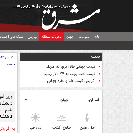
خانه
سیاست
جهان
تحولات منطقه
ورزش
شبکه‌های اجتماع
قیمت
کد خبر
932
جامعه
قیمت جهانی طلا امروز ۱۵ مرداد
قیمت نفت برنت به ۷۹ دلار رسید
افزایش قیمت طلا و نقره جهانی
وزیر آم
استان:
دانشگاه
نظام ج
فرهنگیا
اذان صبح
طلوع آفتاب
اذان ظهر
به گزار