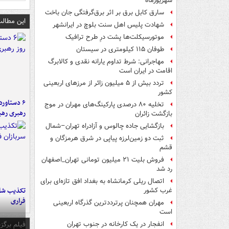
شهریورماه
سارق کابل برق بر اثر برق‌گرفتگی جان باخت
این مطالب
شهادت پلیس اهل سنت بلوچ در ایرانشهر
موتورسیکلت‌ها پشت درِ طرح ترافیک
طوفان ۱۱۵ کیلومتری در سیستان
مهاجرانی: شرط تداوم یارانه نقدی و کالابرگ
اقامت در ایران است
تردد بیش از ۵ میلیون زائر از مرزهای اربعینی
کشور
تخلیه ۸۰ درصدی پارکینگ‌های مهران در موج
رهبری رهب
بازگشت زائران
بازگشایی جاده چالوس و آزادراه تهران–شمال
ثبت دو زمین‌لرزه پیاپی در شرق هرمزگان و
قشم
فروش بلیت ۲۱ میلیون تومانی تهران_اصفهان
رد شد
اتصال ریلی کرمانشاه به بغداد افق تازه‌ای برای
تکذیب شای
غرب کشور
فراری
مهران همچنان پرترددترین گذرگاه اربعینی
است
فیلم برگزی
انفجار در یک کارخانه در جنوب تهران