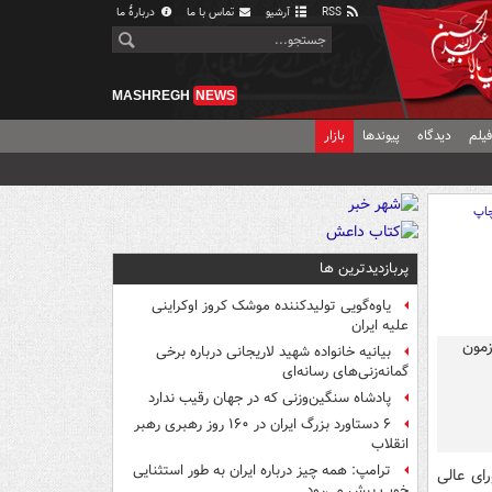
RSS
آرشیو
تماس با ما
دربارهٔ ما
MASHREGH
NEWS
یلم
دیدگاه
پیوندها
بازار
اپ
پربازدیدترین ها
یاوه‌گویی تولیدکننده موشک کروز اوکراینی
علیه ایران
بیانیه خانواده شهید لاریجانی درباره برخی
گمانه‌زنی‌های رسانه‌ای
پادشاه سنگین‌وزنی که در جهان رقیب ندارد
۶ دستاورد بزرگ ایران در ۱۶۰ روز رهبری رهبر
انقلاب
ترامپ: همه چیز درباره ایران به طور استثنایی
ای عالی
خوب پیش می‌رود