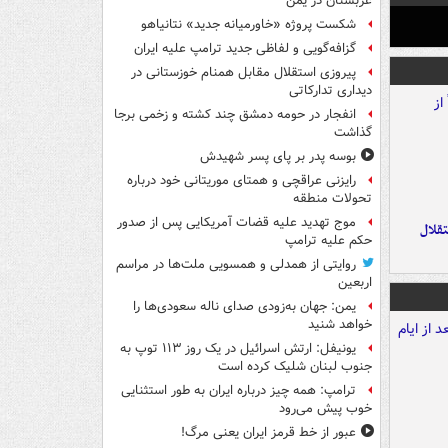
عربستان در یمن
شکست پروژه «خاورمیانه جدید» نتانیاهو
گزافه‌گویی و لفاظی جدید ترامپ علیه ایران
پیروزی استقلال مقابل همنام خوزستانی در
دیداری تدارکاتی
انفجار در حومه دمشق چند کشته و زخمی برجا
گذاشت
بوسه‌ پدر بر پای پسر شهیدش
رایزنی عراقچی و همتای موریتانی خود درباره
تحولات منطقه
موج تهدید علیه قضات آمریکایی پس از صدور
تقلال
حکم علیه ترامپ
روایتی از همدلی و همسویی ملت‌ها در مراسم
اربعین
یمن: جهان به‌زودی صدای ناله سعودی‌ها را
خواهد شنید
یونیفل: ارتش اسرائیل در یک روز ۱۱۳ توپ به
جنوب لبنان شلیک کرده است
ترامپ: همه چیز درباره ایران به طور استثنایی
خوب پیش می‌رود
عبور از خط قرمز ایران یعنی مرگ!