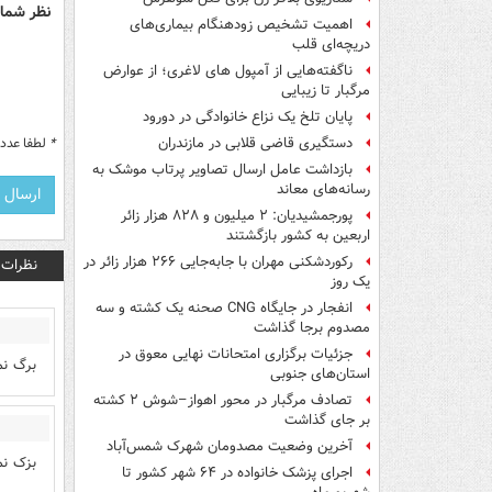
نظر شما 
اهمیت تشخیص زودهنگام بیماری‌های
دریچه‌ای قلب
ناگفته‌هایی از آمپول های لاغری؛ از عوارض
مرگبار تا زیبایی
پایان تلخ یک نزاع خانوادگی در دورود
*
لطفا عدد م
دستگیری قاضی قلابی در مازندران
بازداشت عامل ارسال تصاویر پرتاب موشک به
رسانه‌های معاند
پورجمشیدیان: ۲ میلیون و ۸۲۸ هزار زائر
اربعین به کشور بازگشتند
رکوردشکنی مهران با جابه‌جایی ۲۶۶ هزار زائر در
نظرات
یک روز
انفجار در جایگاه CNG صحنه یک کشته و سه
مصدوم برجا گذاشت
جزئیات برگزاری امتحانات نهایی معوق در
برگ نمی
استان‌های جنوبی
تصادف مرگبار در محور اهواز–شوش ۲ کشته
بر جای گذاشت
آخرین وضعیت مصدومان شهرک شمس‌آباد
بزک نمی
اجرای پزشک خانواده در ۶۴ شهر کشور تا