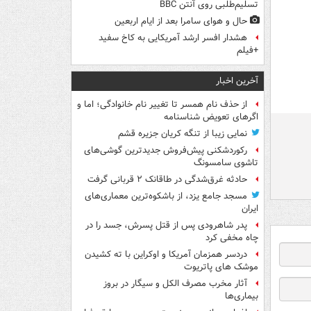
تسلیم‌طلبی روی آنتن BBC
حال و هوای سامرا بعد از ایام اربعین
هشدار افسر ارشد آمریکایی به کاخ سفید
+فیلم
آخرین اخبار
از حذف نام همسر تا تغییر نام خانوادگی؛ اما و
اگرهای تعویض شناسنامه
نمایی زیبا از تنگه کریان جزیره قشم
رکوردشکنی پیش‌فروش جدیدترین گوشی‌های
تاشوی سامسونگ
حادثه غرق‌شدگی در طاقانک ۲ قربانی گرفت
مسجد جامع یزد، از باشکوه‌ترین معماری‌های
ایران
پدر شاهرودی پس از قتل پسرش، جسد را در
چاه مخفی کرد
دردسر همزمان آمریکا و اوکراین با ته کشیدن
موشک های پاتریوت
آثار مخرب مصرف الکل و سیگار در بروز
بیماری‌ها