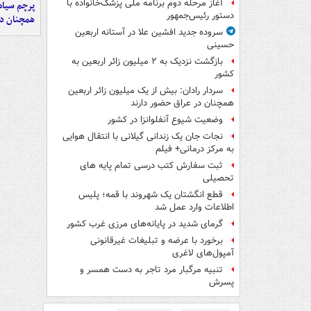
آغاز مرحله دوم برنامه ملی پزشک‌خانواده با
پرچم سیاه
دستور رئیس‌جمهور
همچنان در
سروده جدید افشین علا در آستانه اربعین
حسینی
بازگشت نزدیک به ۲ میلیون زائر اربعین به
کشور
سردار رادان: بیش از یک میلیون زائر اربعین
همچنان در عراق حضور دارند
وضعیت شیوع آنفلوانزا در کشور
نجات جان یک زندانی گیلانی با انتقال هوایی
به مرکز درمانی+ فیلم
ثبت سفارش کتب درسی تمام پایه های
تحصیلی
قطع انگشتان یک شهروند با قمه؛ پلیس
اطلاعات وارد عمل شد
گرمای شدید در پایانه‌های مرزی غرب کشور
برخورد با عرضه و تبلیغات غیرقانونی
آمپول‌های لاغری
تنبیه مرگبار مرد تاجر به دست همسر و
پسرش