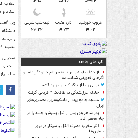
۱۲:۱۰
۰۵:۱۷
۰۳:۴۲
انقلاب ف
استاد و 
وی گفت: 
غروب خورشید
اذان مغرب
نیمه‌شب شرعی
۲۳:۲۲
۱۹:۲۳
۱۹:۰۳
و برنامه
مصوبه ۸۷۹ شورای عالی انقلاب فرهنگی در ۲۰ اردیبهشت امسال بود.
صحرایی ت
تازه های جامعه
از حذف نام همسر تا تغییر نام خانوادگی؛ اما و
تمام نیا
اگرهای تعویض شناسنامه
نمایی زیبا از تنگه کریان جزیره قشم
حادثه غرق‌شدگی در طاقانک ۲ قربانی گرفت
مسجد جامع یزد، از باشکوه‌ترین معماری‌های
ایران
پدر شاهرودی پس از قتل پسرش، جسد را در
چاه مخفی کرد
آثار مخرب مصرف الکل و سیگار در بروز
بیماری‌ها