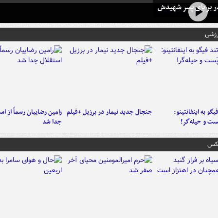
در بر پای پسر شهیدش
رزشی
یگو به اینفانتینو:
جنجال جدید نیمار در برزیل +فیلم
رامین رضاییان رسماً از اس
ست‌ و حیله‌گر!
جدا شد
عکس