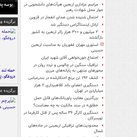
بوسه‌ پ
مراسم عزاداری اربعینِ هیأت‌های دانشجویی در
جوار محل شهادت رهبر
احتمال شنیده شدن صدای انفجار در قزوین
برگزیده و
اراذل اینستاگرامی دستگیر شد
۲ میلیون و ۳۰۰ هزار زائر اربعین به کشور
بازگشتند
استوری مهران غفوریان به مناسبت اربعین
حسینی
اجتماع خون‌خواهی آقای شهید ایران
ترافیک سنگین در چالوس و تردد روان در
حمله تند ف
محورهای منتهی به پایانه‌های مرزی
دروغگو، پَ
کشف ۱۹۲ تن برنج احتکارشده در بندرعباس
دستگیری اعضای باند کلاهبرداری ۲ هزار
برگزیده 
میلیاردی در تهران
بزرگترین معایب پاوربانک‌های قابل حمل
«طلق» در سند مالکیت به چه معناست؟
دستگیری کارگر ۳۶ ساله پس از قتل کارفرما در
تویسرکان
محدودیت‌های ترافیکی اربعینی در جاده‌های
شمال‌