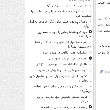
ظام جذب
دشان از دست عربستان فرار کرد
عربستان فرمانده ائتلاف دریایی چندملیتی را
منصوب کرد
 در این
«کمانِ پرنده» چینی برای شکار کروزها به ایران
ذب گسترده اساتید جدید هم‌اکنون این نسبت به زیر ۹۰ رسیده است
می‌آید
نجام شد
خود فروخته‌ها چطور با موساد همکاری
می‌کردند؟
رقم فسخ قرارداد رضاییان با استقلال فقط
وجه شده
۱۰۰میلیون تومان!
هد تا بتواند
ابتکارات رهبر انقلاب در میدان نبرد
بوسه‌ پدر بر پای پسر شهیدش
واکنش عالیشاه بعد از پیوستن به گل‌گهر
آنچه رهبر شهید سال‌ها پیش دیده بودند
تکذیب ادعای «نحوه ردزنی محل استقرار شهید
لاریجانی»
آیا تینا پاکروان بازهم از ساترا مجوز فعالیت
می‌گیرد؟
کویت دستور تعطیلی تنها مدرسه ایرانی را
صادر کرد
پاسخ قاطع ملیحه محمدی به نسخه