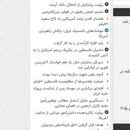
روایت پزشکیان از انحلال بانک آینده
شمیم خوش رضوی در هوای بین‌الحرمین
هشدار افسر ارشد آمریکایی به کاخ سفید
+فیلم
موشک‌های بالستیک ایران؛ چالش راهبردی
آمریکا
باید افراد کارآمدتر را به کار گرفت
حامیان فلسطین در مکزیک پرچم اسرائیل را به
آتش کشیدند
دبیرکل سازمان ملل باز هم خواستار آتش‌بس
فوری در اوکراین شد
آنچه رهبر شهید سال‌ها پیش دیده بودند
حمایت هلندی‌ها از مظلومیت فلسطین +فیلم
افشای برکناری در موساد پس از شکست پروژه
علیه ایران
دستگیری عامل انتشار مطالب توهین‌آمیز
علیه زائران اربعین در فضای مجازی
موج بارش‌های تابستانه در راه ۱۱
روایت تکان‌دهنده دانش‌آموز مینابی از جنایت
آمریکا
هدف قرار گرفتن اتاق‌ فرماندهی مزدوران