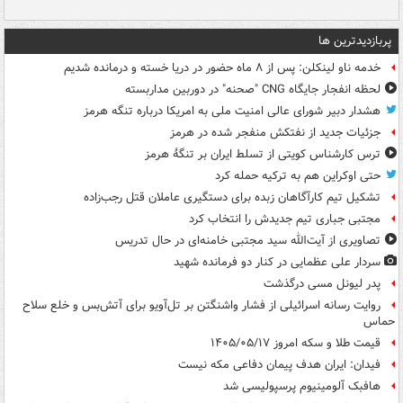
پربازدیدترین ها
خدمه ناو لینکلن: پس از ۸ ماه حضور در دریا خسته و درمانده‌ شدیم
لحظه انفجار جایگاه CNG "صحنه" در دوربین مداربسته
هشدار دبیر شورای عالی امنیت ملی به امریکا درباره تنگه هرمز
جزئیات جدید از نفتکش منفجر شده در هرمز
ترس کارشناس کویتی از تسلط ایران بر تنگۀ هرمز
حتی اوکراین هم به ترکیه حمله کرد
تشکیل تیم کارآگاهان زبده برای دستگیری عاملان قتل رجب‌زاده
مجتبی جباری تیم جدیدش را انتخاب کرد
تصاویری از آیت‌الله سید مجتبی خامنه‌ای در حال تدریس
سردار علی عظمایی در کنار دو فرمانده شهید
پدر لیونل مسی درگذشت
روایت رسانه اسرائیلی از فشار واشنگتن بر تل‌آویو برای آتش‌بس و خلع سلاح
حماس
قیمت طلا و سکه امروز ۱۴۰۵/۰۵/۱۷
فیدان: ایران هدف پیمان دفاعی مکه نیست
هافبک آلومینیوم پرسپولیسی شد