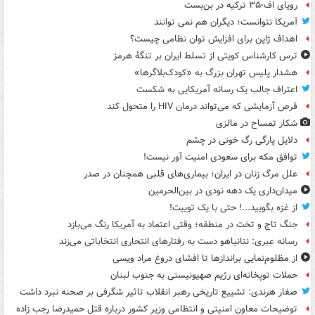
رویای اف-۳۵ ترکیه در بن‌بست
آمریکا نتوانست؛ دیگران هم نمی توانند
اهداف ژاپن برای افزایش توان نظامی چیست؟
ترس کارشناس کویتی از تسلط ایران بر تنگۀ هرمز
هشدار پلیس تهران بزرگ به «کودک‌بلاگرها»
اعتراف جالب یک رسانه آمریکایی به شکست
قرص آزمایشی که می‌تواند درمان HIV را متحول کند
شکار تمساح در مالزی
دلایل پارگی رگ خونی در چشم
توافق مکه برای سعودی امنیت آور نیست!
علل مرگ زنان در ایران؛ بیماری‌های قلبی همچنان در صدر
میدان‌داری یک دهه نودی در بین‌الحرمین
از غزه بگویید...! حتی با یک توییت!
جنگ تاج و تخت در منطقه؛ وقتی اعتماد به آمریکا رنگ می‌بازد
رسانه عبری: نتانیاهو دست به رفتارهای انتحاری انتخاباتی می‌زند
از مظلوم‌نمایی براندازها تا افشای دروغ مراد ویسی
حملات توپخانه‌ای رژیم صهیونیستی به جنوب لبنان
صفار هرندی: تشییع تاریخی رهبر انقلاب تاثیر شگرفی بر صحنه نبرد داشت
توضیحات معاون امنیتی و انتظامی وزیر کشور درباره قتل حمیدرضا رجب زاده