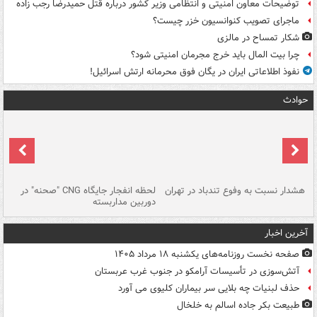
توضیحات معاون امنیتی و انتظامی وزیر کشور درباره قتل حمیدرضا رجب زاده
ماجرای تصویب کنوانسیون خزر چیست؟
شکار تمساح در مالزی
چرا بیت المال باید خرج مجرمان امنیتی شود؟
نفوذ اطلاعاتی ایران در یگان فوق محرمانه ارتش اسرائیل!
حوادث
ای
هشدار نسبت به وفوع تندباد در تهران
لحظه انفجار جایگاه CNG "صحنه" در
دس
دوربین مداربسته
ات
آخرین اخبار
صفحه نخست روزنامه‌های یکشنبه ۱۸ مرداد ۱۴۰۵
آتش‌سوزی در تأسیسات آرامکو در جنوب غرب عربستان
حذف لبنیات چه بلایی سر بیماران کلیوی می آورد
طبیعت بکر جاده اسالم به خلخال