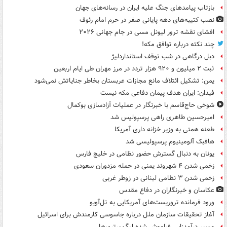
بازتاب پیامدهای جنگ علیه ایران در رسانه‌های جهان
نصب کتیبه‌های دهه پایانی صفر در حرم امام رئوف
افشای نقشه ترور لیونل مسی در جام جهانی ۲۰۲۶
چند نکته درباره توافق مکه!
دبل درگاهی در شب توقف استانداردلیژ
ثبت ۲ میلیون و ۹۲۰ هزار تردد در مرز مهران طی ایام اربعین
یمن: تشکیل ائتلاف مانع مجازات عربستان بخاطر جنایاتش نمی‌شود
فیدان: ایران هدف پیمان دفاعی مکه نیست
شوخی حاج‌قاسم با خبرنگار در عملیات آزادسازی بوکمال
امیرحسین طاهری راهی پرسپولیس شد
طعنه همتی به وزیر خزانه داری آمریکا
هافبک آلومینیوم پرسپولیسی شد
یونان به دنبال گسترش حضور نظامی در خلیج فارس
زخمی شدن ۴ شهروند یمنی در حمله مزدوران سعودی
زخمی شدن ۳ نظامی لبنانی در زوطر غربی
عکاسان و خبرنگاران در دفاع مقدس
ورود فرمانده تروریست‌های آمریکایی به تل‌آویو
آغاز تحقیقات سازمان ملل درباره جاسوسی کارمندش برای اسرائیل
مسیر درآمدزایی فراموش شده لیگ برتری‌ها