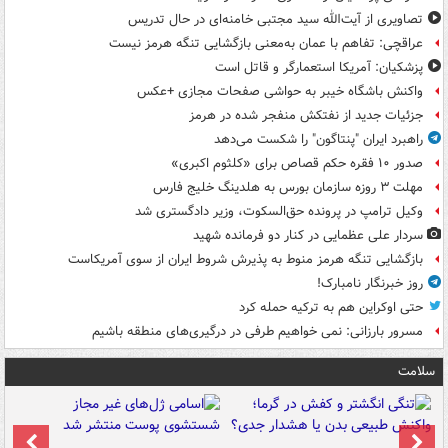
تصاویری از آیت‌الله سید مجتبی خامنه‌ای در حال تدریس
عراقچی: تفاهم با عمان به‌معنی بازگشایی تنگه هرمز نیست
پزشکیان: آمریکا استعمارگر و قاتل است
واکنش باشگاه خیبر به حواشی صفحات مجازی +عکس
جزئیات جدید از نفتکش منفجر شده در هرمز
راهبرد ایران "پنتاگون" را شکست می‌دهد
صدور ۱۰ فقره حکم قصاص برای «کلثوم اکبری»
مهلت ۳ روزه سازمان بورس به هلدینگ خلیج فارس
وکیل ترامپ در پرونده حق‌السکوت، وزیر دادگستری شد
سردار علی عظمایی در کنار دو فرمانده شهید
بازگشایی تنگه هرمز منوط به پذیرش شروط ایران از سوی آمریکاست
روز خبرنگار نامبارک!
حتی اوکراین هم به ترکیه حمله کرد
مسرور بارزانی: نمی خواهیم طرفی در درگیری‌های منطقه باشیم
سلامت