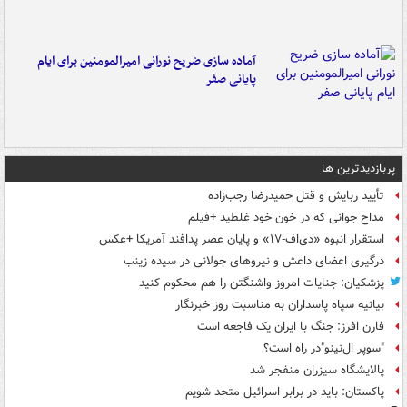
آماده سازی ضریح نورانی امیرالمومنین برای ایام
پایانی صفر
پربازدیدترین ها
تأیید ربایش و قتل حمیدرضا رجب‌زاده
مداح جوانی که در خون خود غلطید +فیلم
استقرار انبوه «دی‌اف‑۱۷» و پایان عصر پدافند آمریکا +عکس
درگیری اعضای داعش و نیروهای جولانی در سیده زینب
پزشکیان: جنایات امروز واشنگتن را هم محکوم کنید
بیانیه سپاه پاسداران به مناسبت روز خبرنگار
فارن افرز: جنگ با ایران یک فاجعه است
"سوپر ال‌نینو"در راه است؟
پالایشگاه سیزران منفجر شد
پاکستان: باید در برابر اسرائیل متحد شویم