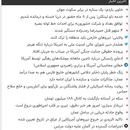
آخرین اخبار
خاویر باردم؛ یک ستاره در برابر سکوت جهان
خدمه ناو لینکلن: پس از ۸ ماه حضور در دریا خسته و درمانده‌ شدیم
توافق بغداد و شرکت «شورون» برای احداث خط لوله بصره
۴ متهم قتل حمیدرضا رجب‌زاده دستگیر شدند
ولایتی: نیروهای خارجی باید منطقه را ترک کنند
هشدار دبیر شورای عالی امنیت ملی به امریکا درباره تنگه هرمز
پرونده حقوقی جنایت جنگی آمریکا در میناب به جریان افتاد
ادعای زلنسکی درباره تامین ماهانه موشک‌های رهگیر توسط آمریکا
خطای محاسباتی آمریکا و برتری راهبردی جمهوری اسلامی!
زنگ خطر پایان ذخایر دفاعی کشورهای خلیج فارس هم به صدا درآمد
عمان: مذاکرات مثبت و سازنده با ایران ادامه دارد
روایت رسانه اسرائیلی از فشار واشنگتن بر تل‌آویو برای آتش‌بس و خلع سلاح
حماس
سکه در آستانه بازگشت به کانال ۱۸۸ میلیون تومان
دریادار سیاری: امروز هر خبر دقیق، تیری بر قلب امپراطوری دروغ است
وقوع حادثه دریایی در ساحل عمان
تاکید الزیدی بر خروج نیروهای آمریکایی از عراق در تاریخ تعیین شده
اعتراضات گسترده در آلمان علیه دولت مرتس