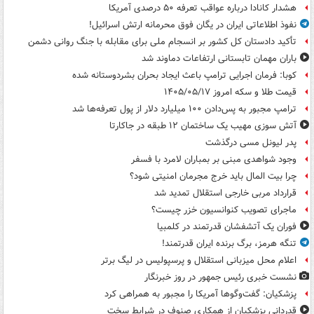
هشدار کانادا درباره عواقب تعرفه ۵۰ درصدی آمریکا
نفوذ اطلاعاتی ایران در یگان فوق محرمانه ارتش اسرائیل!
تأکید دادستان کل کشور بر انسجام ملی برای مقابله با جنگ روانی دشمن
باران مهمان تابستانی ارتفاعات دماوند شد
کوبا: فرمان اجرایی ترامپ باعث ایجاد بحران بشردوستانه شده
قیمت طلا و سکه امروز ۱۴۰۵/۰۵/۱۷
ترامپ مجبور به پس‌دادن ۱۰۰ میلیارد دلار از پول تعرفه‌ها شد
آتش سوزی مهیب یک ساختمان ۱۲ طبقه در جاکارتا
پدر لیونل مسی درگذشت
وجود شواهدی مبنی بر بمباران لامرد با فسفر
چرا بیت المال باید خرج مجرمان امنیتی شود؟
قرارداد مربی خارجی استقلال تمدید شد
ماجرای تصویب کنوانسیون خزر چیست؟
فوران یک آتشفشان قدرتمند در کلمبیا
تنگه هرمز، برگ برنده ایران قدرتمند!
اعلام محل میزبانی استقلال و پرسپولیس در لیگ برتر
نشست خبری رئیس جمهور در روز خبرنگار
پزشکیان: گفت‌وگوها آمریکا را مجبور به همراهی کرد
قدردانی پزشکیان از همکاری صنوف در شرایط سخت