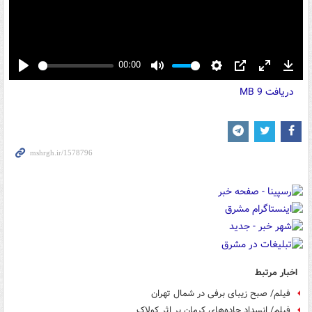
00:00
Play
Mute
Settings
PIP
Enter
Down
دریافت
9 MB
fullscreen
اخبار مرتبط
فیلم/ صبح زیبای برفی در شمال تهران
فیلم/ انسداد جاده‌های کرمان بر اثر کولاک