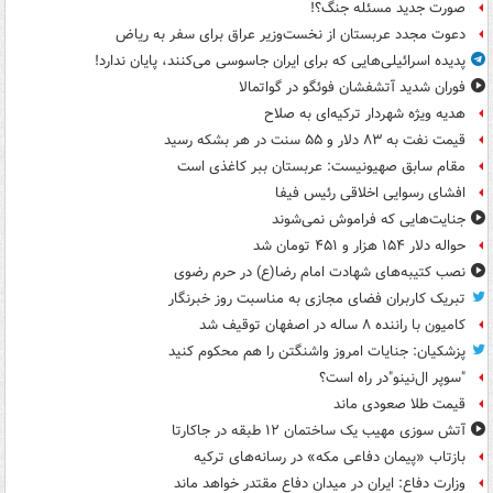
صورت جدید مسئله جنگ؟!
دعوت مجدد عربستان از نخست‌وزیر عراق برای سفر به ریاض
پدیده اسرائیلی‌هایی که برای ایران جاسوسی می‌کنند، پایان ندارد!
فوران شدید آتشفشان فوئگو در گواتمالا
هدیه ویژه شهردار ترکیه‌ای به صلاح
قیمت نفت به ۸۳ دلار و ۵۵ سنت در هر بشکه رسید
مقام سابق صهیونیست: عربستان ببر کاغذی است
افشای رسوایی اخلاقی رئیس فیفا
جنایت‌هایی که فراموش نمی‌شوند
حواله دلار ۱۵۴ هزار و ۴۵۱ تومان شد
نصب کتیبه‌های شهادت امام رضا(ع) در حرم رضوی
تبریک کاربران فضای مجازی به مناسبت روز خبرنگار
کامیون با راننده ۸ ساله در اصفهان توقیف شد
پزشکیان: جنایات امروز واشنگتن را هم محکوم کنید
"سوپر ال‌نینو"در راه است؟
قیمت طلا صعودی ماند
آتش سوزی مهیب یک ساختمان ۱۲ طبقه در جاکارتا
بازتاب «پیمان دفاعی مکه» در رسانه‌های ترکیه
وزارت دفاع: ایران در میدان دفاع مقتدر خواهد ماند