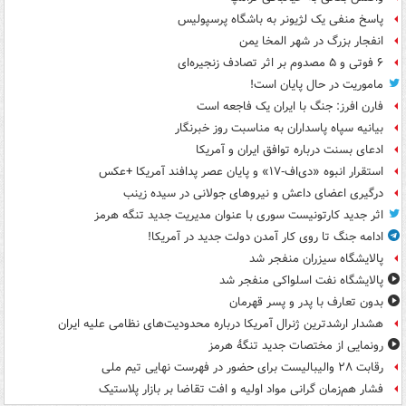
پاسخ منفی یک لژیونر به باشگاه پرسپولیس
انفجار بزرگ در شهر المخا یمن
۶ فوتی و ۵ مصدوم بر اثر تصادف زنجیره‌ای
ماموریت در حال پایان است!
فارن افرز: جنگ با ایران یک فاجعه است
بیانیه سپاه پاسداران به مناسبت روز خبرنگار
ادعای بسنت درباره توافق ایران و آمریکا
استقرار انبوه «دی‌اف‑۱۷» و پایان عصر پدافند آمریکا +عکس
درگیری اعضای داعش و نیروهای جولانی در سیده زینب
اثر جدید کارتونیست سوری با عنوان مدیریت جدید تنگه هرمز
ادامه جنگ تا روی کار آمدن دولت جدید در آمریکا!
پالایشگاه سیزران منفجر شد
پالایشگاه نفت اسلواکی منفجر شد
بدون تعارف با پدر و پسر قهرمان
هشدار ارشدترین ژنرال آمریکا درباره محدودیت‌های نظامی علیه ایران
رونمایی از مختصات جدید تنگۀ هرمز
رقابت ۲۸ والیبالیست برای حضور در فهرست نهایی تیم ملی
فشار هم‌زمان گرانی مواد اولیه و افت تقاضا بر بازار پلاستیک