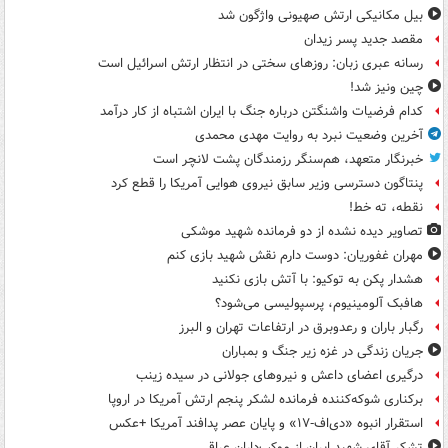
بیل مکانیکی ارتش صهیونی واژگون شد
مقصد جدید پسر زیدان
رسانه عبری زبان: روزهای سختی در انتظار ارتش اسرائیل است
چین ونیز شد!
کدام فرضیات واشنگتن درباره جنگ با ایران اشتباه از کار درآمد
آخرین وضعیت نبرد به روایت مهدی محمدی
خبرنگار متعهد، هم‌سنگر رزمندگان پشت لانچر است
پنتاگون دسترسی وزیر سابق نیروی هوایی آمریکا را قطع کرد
نقطه، ته خط!
تصاویر دیده‌ نشده از دو فرمانده شهید موشکی
مهران غفوریان: دوست دارم نقش شهید بازی کنم
هشدار پکن به توکیو: با آتش بازی نکنید
هافبک آلومینیوم، پرسپولیسی می‌شود؟
رگبار باران و رعدوبرق در ارتفاعات تهران و البرز
جریان زندگی در غزه زیر جنگ و بمباران
درگیری اعضای داعش و نیروهای جولانی در سیده زینب
برکناری شوکه‌کننده فرمانده لشکر پنجم ارتش آمریکا در اروپا
استقرار انبوه «دی‌اف‑۱۷» و پایان عصر پدافند آمریکا +عکس
تشکر آقای شهید ایران از موکب‌داران عراقی