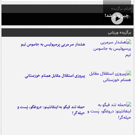
فیلم برگزیده
چین ونیز شد!
برگزیده ورزشی
هشدار سرمربی پرسپولیس به جاسوس تیم
پیروزی استقلال مقابل همنام خوزستانی
حمله تند فیگو به اینفانتینو: دروغگو، پَست‌ و
حیله‌گر!