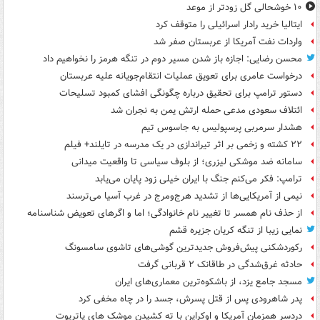
۱۰ خوشحالی گل زودتر از موعد
ایتالیا خرید رادار اسرائیلی را متوقف کرد
واردات نفت آمریکا از عربستان صفر شد
محسن رضایی: اجازه باز شدن مسیر دوم در تنگه هرمز را نخواهیم داد
درخواست عامری برای تعویق عملیات انتقام‌جویانه علیه عربستان
دستور ترامپ برای تحقیق درباره چگونگی افشای کمبود تسلیحات
ائتلاف سعودی مدعی حمله ارتش یمن به نجران شد
هشدار سرمربی پرسپولیس به جاسوس تیم
۲۲ کشته و زخمی بر اثر تیراندازی در یک مدرسه در تایلند+ فیلم
سامانه ضد موشکی لیزری؛ از بلوف سیاسی تا واقعیت میدانی
ترامپ: فکر می‌کنم جنگ با ایران خیلی زود پایان می‌یابد
نیمی از آمریکایی‌ها از تشدید هرج‌ومرج در غرب آسیا می‌ترسند
از حذف نام همسر تا تغییر نام خانوادگی؛ اما و اگرهای تعویض شناسنامه
نمایی زیبا از تنگه کریان جزیره قشم
رکوردشکنی پیش‌فروش جدیدترین گوشی‌های تاشوی سامسونگ
حادثه غرق‌شدگی در طاقانک ۲ قربانی گرفت
مسجد جامع یزد، از باشکوه‌ترین معماری‌های ایران
پدر شاهرودی پس از قتل پسرش، جسد را در چاه مخفی کرد
دردسر همزمان آمریکا و اوکراین با ته کشیدن موشک های پاتریوت