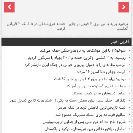
برخورد پراید با تیر برق ۲ فوتی بر جای
حادثه غرق‌شدگی در طاقانک ۲ قربانی
پد
گذاشت
گرفت
جس
آخرین اخبار
سوخو۳۵ با این موشک‌ها به ناوهای‌جنگی حمله می‌کند
روسیه: به ۳ کشتی اوکراین حمله و ۲۰۳ پهپاد را سرنگون کردیم
ترامپ مقاله‌ای را با عنوان پیروزی خیالی در جنگ ایران بازنشر کرد
قیمت جهانی طلا امروز ۱۶ مرداد
برخورد پراید با تیر برق ۲ فوتی بر جای گذاشت
حمله سایبری گسترده به بورس آمریکا
صنعا: نیروهای ما در کمین‌ هستند
تلگراف: جنگ علیه ایران ممکن است به یکی از اشتباهات تاریخ تبدیل شود
ثبت تاریخی‌ترین کاهش تردد در تنگه هرمز
تنظیم قولنامه برای اسناد سبزرنگ ممنوع شد
شروع تلخ مدافع تیم ملی پس از جدایی از پرسپولیس
امضای توافق دفاعی بین عربستان، ترکیه و پاکستان