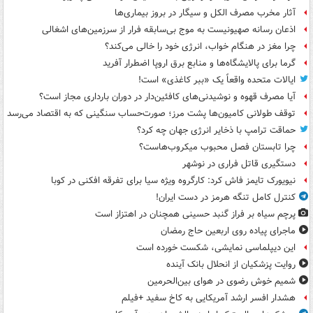
آثار مخرب مصرف الکل و سیگار در بروز بیماری‌ها
اذعان رسانه صهیونیست به موج بی‌سابقه فرار از سرزمین‌های اشغالی
چرا مغز در هنگام خواب، انرژی خود را خالی می‌کند؟
گرما برای پالایشگاه‌ها و منابع برق اروپا اضطرار آفرید
ایالات متحده واقعاً یک «ببر کاغذی» است!
آیا مصرف قهوه و نوشیدنی‌های کافئین‌دار در دوران بارداری مجاز است؟
توقف طولانی کامیون‌ها پشت مرز؛ صورت‌حساب سنگینی که به اقتصاد می‌رسد
حماقت ترامپ با ذخایر انرژی جهان چه کرد؟
چرا تابستان فصل محبوب میکروب‌هاست؟
دستگیری قاتل فراری در نوشهر
نیویورک تایمز فاش کرد: کارگروه ویژه سیا برای تفرقه افکنی در کوبا
کنترل کامل تنگه هرمز در دست ایران!
پرچم سیاه بر فراز گنبد حسینی همچنان در اهتزاز است
ماجرای پیاده روی اربعین حاج رمضان
این دیپلماسی نمایشی، شکست خورده است
روایت پزشکیان از انحلال بانک آینده
شمیم خوش رضوی در هوای بین‌الحرمین
هشدار افسر ارشد آمریکایی به کاخ سفید +فیلم