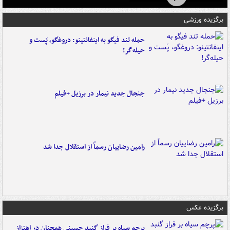
برگزیده ورزشی
حمله تند فیگو به اینفانتینو: دروغگو، پَست‌ و
حیله‌گر!
جنجال جدید نیمار در برزیل +فیلم
رامین رضاییان رسماً از استقلال جدا شد
برگزیده عکس
پرچم سیاه بر فراز گنبد حسینی همچنان در اهتزاز