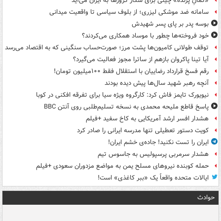
«کمانِ پرنده» چینی برای شکار کروزها به ایران می‌آید
سامانه ضد موشکی لیزری؛ از بلوف سیاسی تا واقعیت میدانی
بوسه‌ پدر بر پای پسر شهیدش
خود فروخته‌ها چطور با موساد همکاری می‌کردند؟
توقف طولانی کامیون‌ها پشت مرز؛ صورت‌حساب سنگینی که به اقتصاد می‌رسد
آیا تینا پاکروان بازهم از ساترا مجوز فعالیت می‌گیرد؟
رقم فسخ قرارداد رضاییان با استقلال فقط ۱۰۰میلیون تومان!
آنچه رهبر شهید سال‌ها پیش دیده بودند
نیویورک تایمز فاش کرد: کارگروه ویژه سیا برای تفرقه افکنی در کوبا
پاسخ قاطع ملیحه محمدی به نسخه تسلیم‌طلبی روی آنتن BBC
هشدار افسر ارشد آمریکایی به کاخ سفید +فیلم
کویت دستور تعطیلی تنها مدرسه ایرانی را صادر کرد
ایران را تست نکنید! جاده‌ی خشم ایران!
هشدار سرمربی پرسپولیس به جاسوس تیم
حمله کوبنده نیروهای مسلح یمن به مواضع مزدوران سعودی +فیلم
ایالات متحده واقعاً یک «ببر کاغذی» است!
حوادث