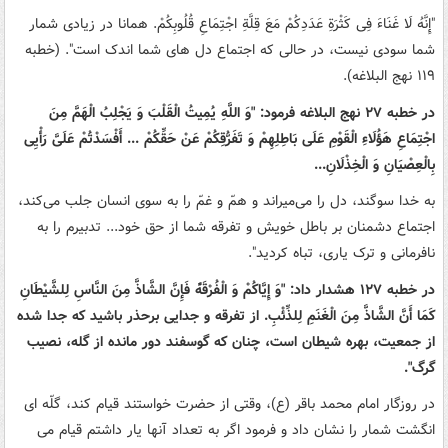
"إِنَّهُ لَا غَنَاءَ فِی کَثْرَةِ عَدَدِکُمْ مَعَ قِلَّةِ اجْتِمَاعِ قُلُوبِکُمْ. همانا در زیادی شمار
شما سودی نیست، در حالی که اجتماع دل های شما اندک است". (خطبه
۱۱۹ نهج البلاغه).
در خطبه ۲۷ نهج البلاغه فرمود: "وَ اللَّهِ یُمِیتُ الْقَلْبَ وَ یَجْلِبُ الْهَمَّ مِنَ
اجْتِمَاعِ هَؤُلَاءِ الْقَوْمِ عَلَی بَاطِلِهِمْ وَ تَفَرُّقِکُمْ عَنْ حَقِّکُمْ ... أَفْسَدْتُمْ عَلَیَّ رَأْیِی
بِالْعِصْیَانِ وَ الْخِذْلَانِ...
به خدا سوگند، دل را می‌میراند و همّ و غمّ را به سوی انسان جلب می‌کند،
اجتماع دشمنان بر باطل خویش و تفرقه شما از حق خود... تدبیرم را به
نافرمانی و ترک یاری، تباه کردید".
در خطبه ۱۲۷ هشدار داد: "وَ إِیَّاکُمْ وَ الْفُرْقَهًْ فَإِنَّ الشَّاذَّ مِنَ النَّاسِ لِلشَّیْطَانِ
کَمَا أَنَّ الشَّاذَّ مِنَ الْغَنَمِ لِلذِّئْبِ. از تفرقه و جدایی برحذر باشید که جدا شده
از جمعیت، بهره شیطان است، چنان‌ که گوسفند دور مانده از گله، نصیب
گرگ".
در روزگار امام محمد باقر (ع)، وقتی از حضرت خواستند قیام کند، گلّه ای
انگشت شمار را نشان داد و فرمود اگر به تعداد آنها یار داشتم قیام می