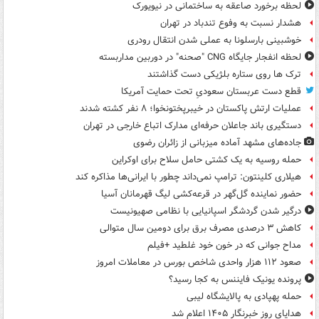
لحظه برخورد صاعقه به ساختمانی در نیویورک
هشدار نسبت به وفوع تندباد در تهران
خوشبینی بارسلونا به عملی شدن انتقال رودری
لحظه انفجار جایگاه CNG "صحنه" در دوربین مداربسته
ترک ها روی ستاره بلژیکی دست گذاشتند
قطع دست عربستان سعودیِ تحت حمایت آمریکا
عملیات ارتش پاکستان در خیبرپختونخوا؛ ۸ نفر کشته شدند
دستگیری باند جاعلان حرفه‌ای مدارک اتباع خارجی در تهران
جاده‌های مشهد آماده میزبانی از زائران رضوی
حمله روسیه به یک کشتی حامل سلاح برای اوکراین
هیلاری کلینتون: ترامپ نمی‌داند چطور با ایرانی‌ها مذاکره کند
حضور نماینده گل‌گهر در قرعه‌کشی لیگ قهرمانان آسیا
درگیر شدن گردشگر اسپانیایی با نظامی صهیونیست
کاهش ۳ درصدی مصرف برق برای دومین سال متوالی
مداح جوانی که در خون خود غلطید +فیلم
صعود ۱۱۲ هزار واحدی شاخص بورس در معاملات امروز
پرونده یونیک فایننس به کجا رسید؟
حمله پهپادی به پالایشگاه لیبی
هدایای روز خبرنگار ۱۴۰۵ اعلام شد