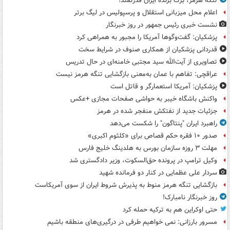
تنگه هرمز، برگ برنده ایران قدرتمند!
اعلام محل میزبانی استقلال و پرسپولیس در لیگ برتر
نشست خبری رئیس جمهور در روز خبرنگار
پزشکیان: گفت‌وگوها آمریکا را مجبور به همراهی کرد
قدردانی پزشکیان از همکاری صنوف در شرایط سخت
تصاویری از آیت‌الله سید مجتبی خامنه‌ای در حال تدریس
عراقچی: تفاهم با عمان به‌معنی بازگشایی تنگه هرمز نیست
پزشکیان: آمریکا استعمارگر و قاتل است
واکنش باشگاه خیبر به حواشی صفحات مجازی +عکس
جزئیات جدید از نفتکش منفجر شده در هرمز
راهبرد ایران "پنتاگون" را شکست می‌دهد
صدور ۱۰ فقره حکم قصاص برای «کلثوم اکبری»
مهلت ۳ روزه سازمان بورس به هلدینگ خلیج فارس
وکیل ترامپ در پرونده حق‌السکوت، وزیر دادگستری شد
سردار علی عظمایی در کنار دو فرمانده شهید
بازگشایی تنگه هرمز منوط به پذیرش شروط ایران از سوی آمریکاست
روز خبرنگار نامبارک!
حتی اوکراین هم به ترکیه حمله کرد
مسرور بارزانی: نمی خواهیم طرفی در درگیری‌های منطقه باشیم