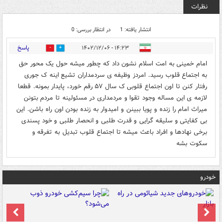
نظرات
انتشار یافته: 1
در انتظار بررسی: 0
پاسخ
۱۴:۲۳ - ۱۴۰۲/۱۲/۰۶
3
0
امام خمینی به امت اسلام نشون داد که چطور میشه حول یک محور حق
به اجتماع قلوب رسید. امردز وظیفه ی سردمداران تشیع اینه ک جوری
رفتار کنن تا اون اجتماع قلوبی ک سال ۵۷ رقم خورد، پایدار بمونه. قطعا
لازمه ی این مساله وجود تقوا و مردمداری در مسئولینه تا مردم بتونن
میراث امام را زنده و پویا ببینن و امیدوار به زنده بودن اون راه باشن. این
بی کفایتی و سلیقه گرایی و قدرت طلبی و انحصار طلبی و خود پسندی
برخی نهادها و افراد باعث میشه تا اجتماع قلوب تبدیل به تفرقه و
سکوت بشه
خودرو