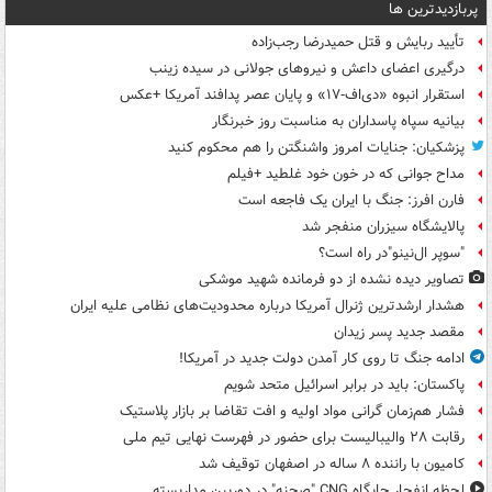
پربازدیدترین ها
تأیید ربایش و قتل حمیدرضا رجب‌زاده
درگیری اعضای داعش و نیروهای جولانی در سیده زینب
استقرار انبوه «دی‌اف‑۱۷» و پایان عصر پدافند آمریکا +عکس
بیانیه سپاه پاسداران به مناسبت روز خبرنگار
پزشکیان: جنایات امروز واشنگتن را هم محکوم کنید
مداح جوانی که در خون خود غلطید +فیلم
فارن افرز: جنگ با ایران یک فاجعه است
پالایشگاه سیزران منفجر شد
"سوپر ال‌نینو"در راه است؟
تصاویر دیده‌ نشده از دو فرمانده شهید موشکی
هشدار ارشدترین ژنرال آمریکا درباره محدودیت‌های نظامی علیه ایران
مقصد جدید پسر زیدان
ادامه جنگ تا روی کار آمدن دولت جدید در آمریکا!
پاکستان: باید در برابر اسرائیل متحد شویم
فشار هم‌زمان گرانی مواد اولیه و افت تقاضا بر بازار پلاستیک
رقابت ۲۸ والیبالیست برای حضور در فهرست نهایی تیم ملی
کامیون با راننده ۸ ساله در اصفهان توقیف شد
لحظه انفجار جایگاه CNG "صحنه" در دوربین مداربسته