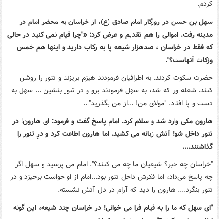
کردم.
سهل بن حسن در روزگار امام صادق (ع)، از خراسان به محضر امام در
مدینه رفت. اموالی را هم تقدیم و عرض کرد: «"چرا قیام نمی کنید در حالی
که فقط در خراسان ، صدهزار شیعه پا به رکاب دارید و اینها هم خمس
وزکات آنهاست؟".
حضرت سکوت کردند. به اطرافیان فرمودند هیزم بریزند و تنور را روشن
کنند. شعله ور که شد، به سهل فرمودند برو و در تنور بنشین ... سهل به
دست و پا افتاد. "مولای من! ...از من بگذرید"...
هارون مکی وارد شد و سلام کرد. امام پاسخ گفت و فرمود: ای هارون! در
تنور داخل شو! آتش زبانه می کشید. اما هارون اطاعت کرد و درِ تنور را
گذاشتند....
"خراسان چه خبر؟ شیعیان ما چه می کنند؟". امام می پرسید و سهل اگر
چه پاسخ می‌داد، اما فکرش داخل تنور بود...امام از او خواست برخیزد و در
تنور بنگرد.... هارون را دید که آرام در دل آتش نشسته.
"ای سهل که ما را به قیام فرا می خوانی! در خراسان چند شیعه، این گونه