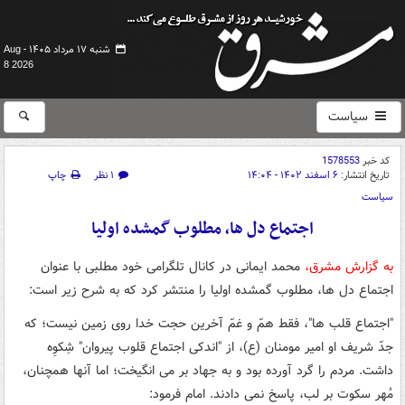
شنبه ۱۷ مرداد ۱۴۰۵ -
Aug
8 2026
سیاست
کد خبر
1578553
تاریخ انتشار:
۶ اسفند ۱۴۰۲ - ۱۴:۰۴
۱ نظر
چاپ
سیاست
اجتماع دل ها، مطلوب گمشده اولیا
به گزارش مشرق،
محمد ایمانی در کانال تلگرامی خود مطلبی با عنوان
اجتماع دل ها، مطلوب گمشده اولیا را منتشر کرد که به شرح زیر است:
"اجتماع قلب ها"، فقط همّ و غمّ آخرین حجت خدا روی زمین نیست؛ که
جدّ شریف او امیر مومنان (ع)، از "اندکی اجتماع قلوب پیروان" شِکوِه
داشت. مردم را گرد آورده بود و به جهاد بر می انگیخت؛ اما آنها همچنان،
مُهر سکوت بر لب، پاسخ نمی دادند. امام فرمود: