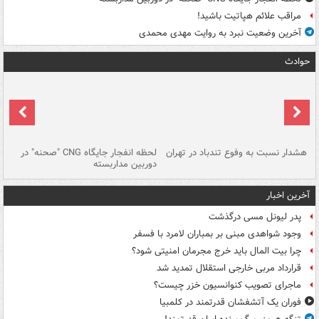
مراقب علائم هپاتیت باشید!
آخرین وضعیت نبرد به روایت مهدی محمدی
حوادث
ای
هشدار نسبت به وفوع تندباد در تهران
لحظه انفجار جایگاه CNG "صحنه" در
دس
دوربین مداربسته
ات
آخرین اخبار
پدر لیونل مسی درگذشت
وجود شواهدی مبنی بر بمباران لامرد با فسفر
چرا بیت المال باید خرج مجرمان امنیتی شود؟
قرارداد مربی خارجی استقلال تمدید شد
ماجرای تصویب کنوانسیون خزر چیست؟
فوران یک آتشفشان قدرتمند در کلمبیا