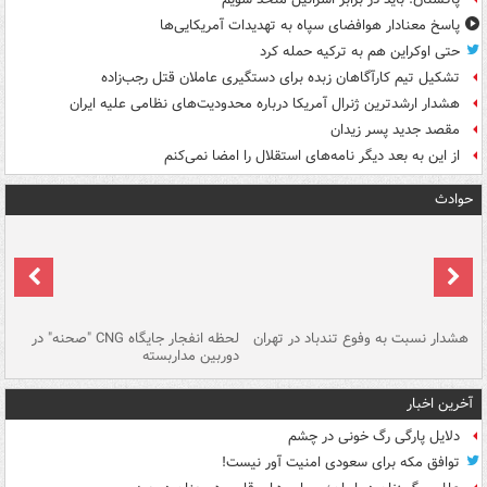
پاسخ معنادار هوافضای سپاه به تهدیدات آمریکایی‌ها
حتی اوکراین هم به ترکیه حمله کرد
تشکیل تیم کارآگاهان زبده برای دستگیری عاملان قتل رجب‌زاده
هشدار ارشدترین ژنرال آمریکا درباره محدودیت‌های نظامی علیه ایران
مقصد جدید پسر زیدان
از این به بعد دیگر نامه‌های استقلال را امضا نمی‌کنم
حوادث
ای
هشدار نسبت به وفوع تندباد در تهران
لحظه انفجار جایگاه CNG "صحنه" در
دس
دوربین مداربسته
ات
آخرین اخبار
دلایل پارگی رگ خونی در چشم
توافق مکه برای سعودی امنیت آور نیست!