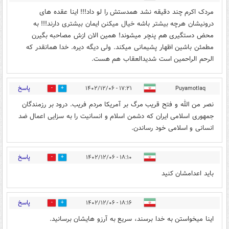
مردک اکرم چند دقیقه نشد همدستش را لو داد!!! اینا عقده های
درونیشان هرچه بیشتر باشه خیال میکنن ایمان بیشتری دارند!!! به
محض دستگیری هم پنچر میشوند! همین الان ازش مصاحبه بگیرن
مطمئن باشین اظهار پشیمانی میکند. ولی دیگه دیره. خدا همانقدر که
الرحم الراحمین است شدیدالعقاب هم هست.
پاسخ
۱۷:۲۱ - ۱۴۰۲/۱۲/۰۶
Puyamotlaq
0
2
نصر من الله و فتح قریب مرگ بر آمریکا مردم فریب. درود بر رزمندگان
جمهوری اسلامی ایران که دشمن اسلام و انسانیت را به سزایی اعمال ضد
انسانی و اسلامی خود رساندن.
پاسخ
۱۸:۱۰ - ۱۴۰۲/۱۲/۰۶
0
1
باید اعدامشان کنید
پاسخ
۱۸:۱۶ - ۱۴۰۲/۱۲/۰۶
0
1
اینا میخواستن به خدا برسند، سریع به آرزو هایشان برسانید.