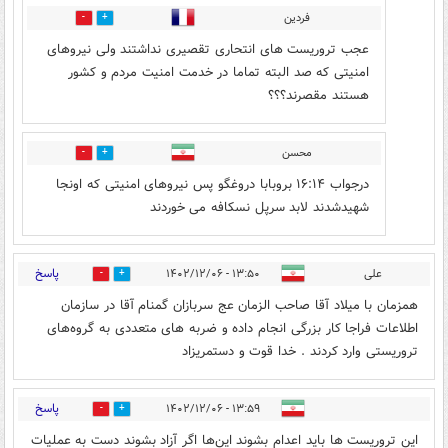
فردین
1
15
عجب تروریست های انتحاری تقصیری نداشتند ولی نیروهای
امنیتی که صد البته تماما در خدمت امنیت مردم و کشور
هستند مقصرند؟؟؟
محسن
2
10
درجواب ۱۶:۱۴ بروبابا دروغگو پس نیروهای امنیتی که اونجا
شهیدشدند لابد سرپل نسکافه می خوردند
پاسخ
علی
۱۳:۵۰ - ۱۴۰۲/۱۲/۰۶
0
15
همزمان با میلاد آقا صاحب الزمان عج سربازان گمنام آقا در سازمان
اطلاعات فراجا کار بزرگی انجام داده و ضربه های متعددی به گروه‌های
تروریستی وارد کردند . خدا قوت و دستمریزاد
پاسخ
۱۳:۵۹ - ۱۴۰۲/۱۲/۰۶
0
8
این تروریست ها بايد اعدام بشوند این‌ها اگر آزاد بشوند دست به‌ عمليات