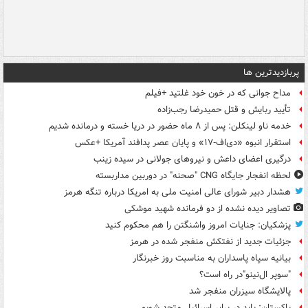
پربازدیدترین ها
مداح جوانی که در خون خود غلتید +فیلم
تأیید ربایش و قتل حمیدرضا رجب‌زاده
خدمه ناو لینکلن: پس از ۸ ماه حضور در دریا خسته و درمانده‌ شدیم
استقرار انبوه «دی‌اف‑۱۷» و پایان عصر پدافند آمریکا +عکس
درگیری اعضای داعش و نیروهای جولانی در سیده زینب
لحظه انفجار جایگاه CNG "صحنه" در دوربین مداربسته
هشدار دبیر شورای عالی امنیت ملی به امریکا درباره تنگه هرمز
تصاویر دیده‌ نشده از دو فرمانده شهید موشکی
پزشکیان: جنایات امروز واشنگتن را هم محکوم کنید
جزئیات جدید از نفتکش منفجر شده در هرمز
بیانیه سپاه پاسداران به مناسبت روز خبرنگار
"سوپر ال‌نینو"در راه است؟
پالایشگاه سیزران منفجر شد
پاکستان: باید در برابر اسرائیل متحد شویم