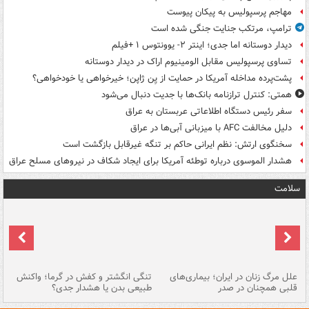
مهاجم پرسپولیس به پیکان پیوست
ترامپ، مرتکب جنایت جنگی شده است
دیدار دوستانه اما جدی؛ اینتر ۲- یوونتوس ۱ +فیلم
تساوی پرسپولیس مقابل الومینیوم اراک در دیدار دوستانه
پشت‌پرده مداخله آمریکا در حمایت از یِن ژاپن؛ خیرخواهی یا خودخواهی؟
همتی: کنترل ترازنامه بانک‌ها با جدیت دنبال می‌شود
سفر رئیس دستگاه اطلاعاتی عربستان به عراق
دلیل مخالفت AFC با میزبانی آبی‌ها در عراق
سخنگوی ارتش: نظم ایرانی حاکم بر تنگه غیرقابل بازگشت است
هشدار الموسوی درباره توطئه آمریکا برای ایجاد شکاف در نیروهای مسلح عراق
سلامت
علل مرگ زنان در ایران؛ بیماری‌های
تنگی انگشتر و کفش در گرما؛ واکنش
اس
قلبی همچنان در صدر
طبیعی بدن یا هشدار جدی؟
پو