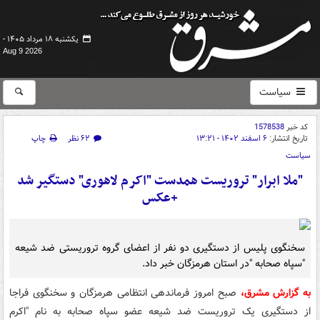
یکشنبه ۱۸ مرداد ۱۴۰۵ -
Aug 9 2026
سیاست
کد خبر
1578538
تاریخ انتشار:
۶ اسفند ۱۴۰۲ - ۱۳:۲۱
۶۲ نظر
چاپ
سیاست
"ملا ابرار" تروریست همدست "اکرم لاهوری" دستگیر شد
+عکس
سخنگوی پلیس از دستگیری دو نفر از اعضای گروه تروریستی ضد شیعه
"سپاه صحابه "در استان هرمزگان خبر داد.
به گزارش مشرق،
صبح امروز فرماندهی انتظامی هرمزگان و سخنگوی فراجا
از دستگیری یک تروریست ضد شیعه عضو سپاه صحابه به نام "اکرم