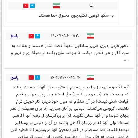
رضا
0
0
به سگها توهین نکنیدچون مخلوق خدا هستند
پاسخ
۱۵:۲۰ - ۱۴۰۲/۱۲/۰۶
0
7
محور غربی_عبری_عربی_منافقین شدیداً تحت فشار هستند و زده اند به
سیم آخر و هر غلطی میکنند تا بتوانند ماری بکنند از بمبگذاری و ترور و
.‌...
پاسخ
۱۵:۳۴ - ۱۴۰۲/۱۲/۰۶
0
10
آیه 21 سوره کهف ( و اینچنین مردم را متوّجه حال آنها کردیم، تا بدانند
که وعده خداوند (در مورد رستاخیز) حقّ است؛ و در پایان جهان و قیام
قیامت شکّی نیست! در آن هنگام که میان خود درباره کار خویش نزاع
داشتند، گروهی می‌گفتند: «بنایی بر آنان بسازید (تا برای همیشه از نظر
پنهان شوند! و از آنها سخن نگویید که) پروردگارشان از وضع آنها آگاهتر
است!» ولی آنها که از رازشان آگاهی یافتند (و آن را دلیلی بر رستاخیز
دیدند) گفتند: «ما مسجدی در کنار (مدفن) آنها می‌سازیم (تا خاطره آنان
فراموش نشود.)» حال سوال از وهابیت تکفیری این است اگر ساخت