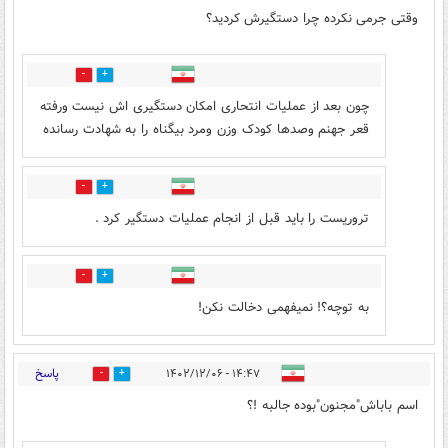
وقتی جرمی نکرده چرا دستگیرش کردید؟
0
12
چون بعد از عملیات انتحاری امکان دستگیری اش نیست ورفته
قعر جهنم وصدها کودک وزن ومرد بیگناه را به شهادت رسانده
0
11
تروریست را باید قبل از انجام عملیات دستگیر کرد .
0
3
به توچه؟! نمیفهمی دخالت نکن!
پاسخ
۱۴:۴۷ - ۱۴۰۲/۱۲/۰۶
0
9
اسم باباش"مجنون"بوده جالبه !؟