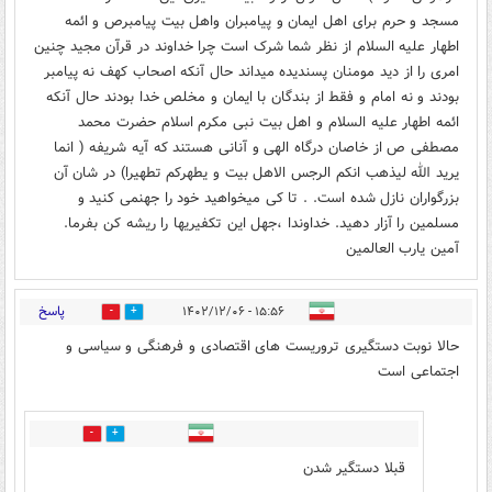
مسجد و حرم برای اهل ایمان و پیامبران واهل بیت پیامبرص و ائمه
اطهار علیه السلام از نظر شما شرک است چرا خداوند در قرآن مجید چنین
امری را از دید مومنان پسندیده میداند حال آنکه اصحاب کهف نه پیامبر
بودند و نه امام و فقط از بندگان با ایمان و مخلص خدا بودند حال آنکه
ائمه اطهار علیه السلام و اهل بیت نبی مکرم اسلام حضرت محمد
مصطفی ص از خاصان درگاه الهی و آنانی هستند که آیه شریفه ( انما
یرید الله لیذهب انکم الرجس الاهل بیت و یطهرکم تطهیرا) در شان آن
بزرگواران نازل شده است. . تا کی میخواهید خود را جهنمی کنید و
مسلمین را آزار دهید. خداوندا ،جهل این تکفیریها را ریشه کن بفرما.
آمین یارب العالمین
پاسخ
۱۵:۵۶ - ۱۴۰۲/۱۲/۰۶
0
11
حالا نوبت دستگیری تروریست های اقتصادی و فرهنگی و سیاسی و
اجتماعی است
7
1
قبلا دستگیر شدن