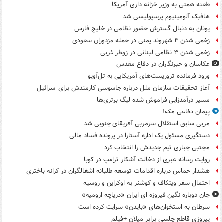
طعنه همتی به وزیر خزانه داری آمریکا
هافبک آلومینیوم پرسپولیسی شد
یونان به دنبال گسترش حضور نظامی در خلیج فارس
زخمی شدن ۴ شهروند یمنی در حمله مزدوران سعودی
زخمی شدن ۳ نظامی لبنانی در زوطر غربی
عکاسان و خبرنگاران در دفاع مقدس
ورود فرمانده تروریست‌های آمریکایی به تل‌آویو
آغاز تحقیقات سازمان ملل درباره جاسوسی کارمندش برای اسرائیل
مسیر درآمدزایی فراموش شده لیگ برتری‌ها
پیمان دفاعی مکه!
مربی سابق استقلال سرمربی آفریقای جنوبی شد
دستگیری مسئول یک اداره آستارا در پرونده فساد مالی
مجتبی جباری تیم جدیدش را انتخاب کرد
روایت رسانه عبری از دخالت آشکار ترامپ در کوبا
هشدار حماس درباره اقدامات توسعه طلبانه اشغالگران در کرانه باختری
احتمال سفر ویتکاف و کوشنر به اوکراین و روسیه
جان دوباره نگین فیروزه ای ایران «دریاچه ارومیه»
سرطان به استخوان‌های «بایدن» سرایت کرده است
پیروزی قاطع چلسی برابر میلان +فیلم