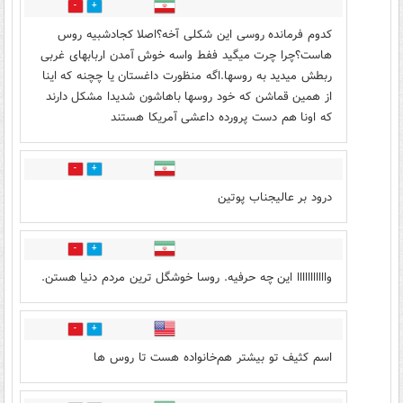
1
27
کدوم فرمانده روسی این شکلی آخه؟اصلا کجادشبیه روس
هاست؟چرا چرت میگید ففط واسه خوش آمدن اربابهای غربی
ربطش میدید به روسها.اگه منظورت داغستان یا چچنه که اینا
از همین قماشن که خود روسها باهاشون شدیدا مشکل دارند
که اونا هم دست پرورده داعشی آمریکا هستند
2
7
درود بر عالیجناب پوتین
2
8
وااااااااااا این چه حرفیه. روسا خوشگل ترین مردم دنیا هستن.
0
20
اسم کثیف تو بیشتر هم‌خانواده هست تا روس ها