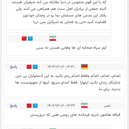
که با این قوم منحوس در دنیا مقابله می کنه شیعیان هستند
البته جمعی از برادران اهل سنت هم همراهی می کنند ولی
رفتار این مدعی های مسلمان نما رو در وجدان خودتون
قضاوت کنید.حتی یه فحش به اسرائیل نمی دن!
0
0
ایم سپاه صحابه ای ها وهابی هستن نه سنی
پاسخ
۱۳:۳۰ - ۱۴۰۲/۱۲/۰۶
0
35
اعدام، اعدام، اعدام وفقط اعدام رحم نکنید به این آدمخواران بی دین
جنایتکار زندان نکنید اینهارا ،فقط اعدام سریع، اینها از صهیونیست ها
بدترند برای ما.
پاسخ
عمیر
۱۳:۳۲ - ۱۴۰۲/۱۲/۰۶
43
6
قیافه هاشون شبیه فرمانده های روسی هس که تروریستن