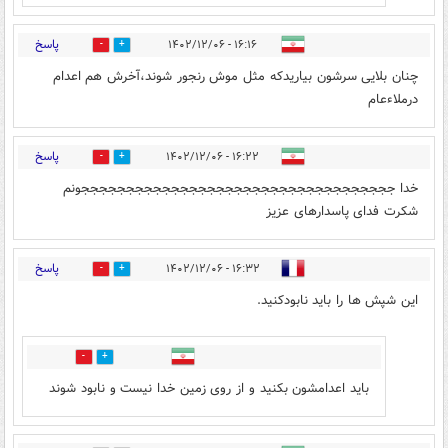
پاسخ
۱۶:۱۶ - ۱۴۰۲/۱۲/۰۶
0
5
چنان بلایی سرشون بیاریدکه مثل موش رنجور شوند،آخرش هم اعدام
درملاءعام
پاسخ
۱۶:۲۲ - ۱۴۰۲/۱۲/۰۶
0
4
خدا جججججججججججججججججججججججججججججججججججونم
شکرت فدای پاسدارهای عزیز
پاسخ
۱۶:۳۲ - ۱۴۰۲/۱۲/۰۶
0
8
این شپش ها را باید نابودکنید.
0
0
باید اعدامشون بکنید و از روی زمین خدا نیست و نابود شوند