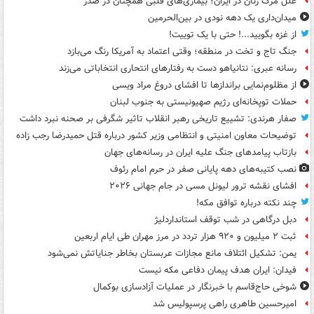
علل مرگ زنان در ایران؛ بیماری‌های قلبی همچنان در صدر
میدان‌داری یک دهه نودی در بین‌الحرمین
از غزه بگویید...! حتی با یک توییت!
جنگ تاج و تخت در منطقه؛ وقتی اعتماد به آمریکا رنگ می‌بازد
رسانه عبری: نتانیاهو دست به رفتارهای انتحاری انتخاباتی می‌زند
از مظلوم‌نمایی براندازها تا افشای دروغ مراد ویسی
حملات توپخانه‌ای رژیم صهیونیستی به جنوب لبنان
صفار هرندی: تشییع تاریخی رهبر انقلاب تاثیر شگرفی بر صحنه نبرد داشت
توضیحات معاون امنیتی و انتظامی وزیر کشور درباره قتل حمیدرضا رجب زاده
بازتاب پیامدهای جنگ علیه ایران در رسانه‌های جهان
نصب کتیبه‌های دهه پایانی صفر در حرم امام رئوف
افشای نقشه ترور لیونل مسی در جام جهانی ۲۰۲۶
چند نکته درباره توافق مکه!
دبل درگاهی در شب توقف استانداردلیژ
ثبت ۲ میلیون و ۹۲۰ هزار تردد در مرز مهران طی ایام اربعین
یمن: تشکیل ائتلاف مانع مجازات عربستان بخاطر جنایاتش نمی‌شود
فیدان: ایران هدف پیمان دفاعی مکه نیست
شوخی حاج‌قاسم با خبرنگار در عملیات آزادسازی بوکمال
امیرحسین طاهری راهی پرسپولیس شد