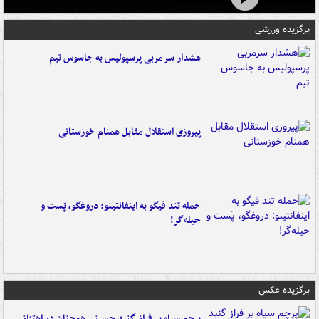
برگزیده ورزشی
هشدار سرمربی پرسپولیس به جاسوس تیم
پیروزی استقلال مقابل همنام خوزستانی
حمله تند فیگو به اینفانتینو: دروغگو، پَست‌ و
حیله‌گر!
برگزیده عکس
پرچم سیاه بر فراز گنبد حسینی همچنان در اهتزاز