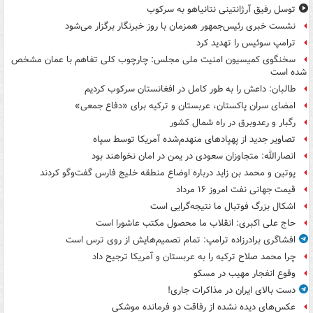
توسل رفیق آرژانتینی نتانیاهو به سرکوب
نشست خبری رئیس‌جمهور همزمان با روز خبرنگار برگزار می‌شود
ترامپ سوئیس را تهدید کرد
سخنگوی کمیسیون امنیت ملی مجلس: چارچوب کلی تفاهم با عمان مشخص
شده است
طالبان: داعش را به طور کامل در افغانستان سرکوب کردیم
امضای سران پاکستان، عربستان و ترکیه برای «دفاع جمعی»
رگبار و رعدوبرق در راه شمال کشور
تصاویر جدید از پهپادهای منهدم‌شده آمریکا توسط سپاه
انصارالله: متجاوزان سعودی در یمن در امان نخواهند بود
پوتین و محمد بن زاید درباره اوضاع منطقه خلیج فارس گفت‌وگو کردند
قیمت جهانی نفت امروز ۱۶ مرداد
اشکال بزرگ فوتبال ما نتیجه‌گرایی است
حاج علی اکبری: انقلاب ما محصول مکتب عاشورا است
افشاگری برادرزاده ترامپ: تمام تصمیم‌هایش از روی ترس است
چرا محمد صلاح ترکیه را به عربستان و آمریکا ترجیح داد
وقوع انفجار مهیب در مسکو
دست بالای ایران در مذاکرات جاری!
عکس‌های دیده نشده از رفاقت دو فرمانده‌ موشکی