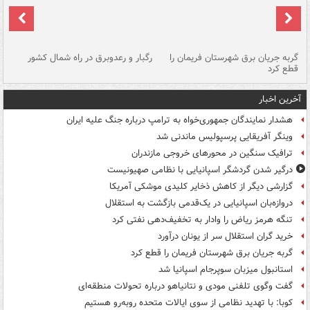
گربه جریان برق شهرستان فریمان را
رگبار و رعدوبرق در راه شمال کشور
قطع کرد
گذ
آخرین اخبار
هشدار نمایندگان جمهوری‌خواه به ترامپ درباره جنگ علیه ایران
وینگر آفریقایی پرسپولیس ماندنی شد
ترافیک سنگین در محورهای خروجی مازندران
درگیر شدن گردشگر اسپانیایی با نظامی صهیونیست
گزارشی دیگر از کاهش ذخایر کلیدی موشکی آمریکا
دروازه‌بان اسپانیایی در یک‌قدمی بازگشت به استقلال
تنگه هرمز ریاض را وادار به تخفیف‌دهی نفتی کرد
خرید گران استقلال سر از یونان درآورد
گربه جریان برق شهرستان فریمان را قطع کرد
استانبول میزبان سوپرجام اسپانیا شد
گفت وگوی تلفنی مودی و نتانیاهو درباره تحولات منطقه‌ای
کوبا: با تهدید نظامی از سوی ایالات متحده روبه‌رو هستیم