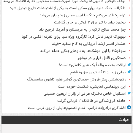
توقف طولانی کامیون‌ها پشت مرز؛ صورت‌حساب سنگینی که به اقتصاد می‌رسد
تلگراف: جنگ علیه ایران ممکن است به یکی از اشتباهات تاریخ تبدیل شود
ترامپ: فکر می‌کنم جنگ با ایران خیلی زود پایان می‌یابد
برخورد پراید با تیر برق ۲ فوتی بر جای گذاشت
چرا محمد صلاح ترکیه را به عربستان و آمریکا ترجیح داد
نیویورک تایمز فاش کرد: کارگروه ویژه سیا برای تفرقه افکنی در کوبا
هشدار افسر ارشد آمریکایی به کاخ سفید +فیلم
سوخو۳۵ با این موشک‌ها به ناوهای‌جنگی حمله می‌کند
دستگیری قاتل فراری در نوشهر
ایالات متحده واقعاً یک «ببر کاغذی» است!
نمایی زیبا از تنگه کریان جزیره قشم
رکوردشکنی پیش‌فروش جدیدترین گوشی‌های تاشوی سامسونگ
این دیپلماسی نمایشی، شکست خورده است
استقبال خاص دخترک عراقی از زائران اربعین حسینی
حادثه غرق‌شدگی در طاقانک ۲ قربانی گرفت
افشاگری برادرزاده ترامپ: تمام تصمیم‌هایش از روی ترس است
حوادث