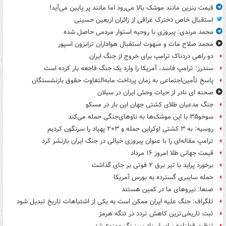
قیمت بنزین مانند موشک بالا می‌رود اما مانند پر پایین می‌آید!
استقبال خاص دخترک عراقی از زائران اربعین حسینی
محمد مرندی: پیروزی با روحیه استوار مردمی حاصل شده
محمد صلاح مات و مبهوت استقبال هواداران ترابزون اسپور
دو راهی دردناک ترامپ برای خروج از جنگ ایران
سندرز: ترامپ فاسد، آمریکا را وارد یک جنگ فاجعه بار کرده است
پاسخ تأمین‌اجتماعی به زمان پرداخت مابه‌التفاوت حقوق بازنشستگان
صحنه ای نادر از حیات وحش ایران در سبلان
جنگ مدعیان طلای کشتی جهان این بار در مسکو
سوخو۳۵ با این موشک‌ها به ناوهای‌جنگی حمله می‌کند
روسیه: به ۳ کشتی اوکراین حمله و ۲۰۳ پهپاد را سرنگون کردیم
ترامپ مقاله‌ای را با عنوان پیروزی خیالی در جنگ ایران بازنشر کرد
قیمت جهانی طلا امروز ۱۶ مرداد
برخورد پراید با تیر برق ۲ فوتی بر جای گذاشت
حمله سایبری گسترده به بورس آمریکا
صنعا: نیروهای ما در کمین‌ هستند
تلگراف: جنگ علیه ایران ممکن است به یکی از اشتباهات تاریخ تبدیل شود
ثبت تاریخی‌ترین کاهش تردد در تنگه هرمز
تنظیم قولنامه برای اسناد سبزرنگ ممنوع شد