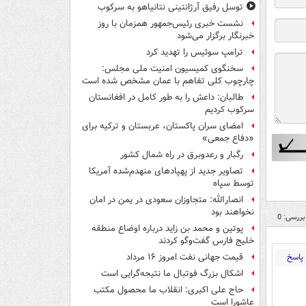
توسل رفیق آرژانتینی نتانیاهو به سرکوب
نشست خبری رئیس‌جمهور همزمان با روز
خبرنگار برگزار می‌شود
ترامپ سوئیس را تهدید کرد
سخنگوی کمیسیون امنیت ملی مجلس:
چارچوب کلی تفاهم با عمان مشخص شده است
طالبان: داعش را به طور کامل در افغانستان
سرکوب کردیم
امضای سران پاکستان، عربستان و ترکیه برای
«دفاع جمعی»
رگبار و رعدوبرق در راه شمال کشور
تصاویر جدید از پهپادهای منهدم‌شده آمریکا
توسط سپاه
انصارالله: متجاوزان سعودی در یمن در امان
نخواهند بود
بررسی: 0
پوتین و محمد بن زاید درباره اوضاع منطقه
خلیج فارس گفت‌وگو کردند
پاسخ
قیمت جهانی نفت امروز ۱۶ مرداد
اشکال بزرگ فوتبال ما نتیجه‌گرایی است
حاج علی اکبری: انقلاب ما محصول مکتب
عاشورا است