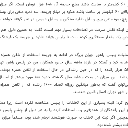
نقلیه زیر ۶۰ کیلومتر بر ساعت باشد مبلغ جریمه آن ۱۰۵ هزار تومان 
غیرمجاز بالای ۶۰ کیلومتر بر ساعت باشد علاوه بر مبلغ جریمه، سه نمره منفی برای وس
پنج نمره منفی برای وسایل نقلیه سنگین و وسایل عمومی در نظر گرفته خواهد 
ان اینکه نقش سرعت در تصادفات بسیار مهم است، گفت: به همین دلیل هم ق
 یک مقدار سختگیری کرده است تا پلیس بتواند علاوه بر جریمه یک فرهنگ‌س
.
لیات پلیس راهور تهران بزرگ در ادامه به جریمه استفاده از تلفن همراه
اشاره کرد و گفت: در یازده ماهه سال جاری همکاران من در پلیس راهور تهر
حدود ۵۲۵ هزار راننده را که در حین رانندگی در حال استفاده از تلفن همراه بودند
جریمه کرده‌اند. این میزان در مدت مشابه سال گذشته حدود ۱۰۰ مور
عبارتی می‌توان گفت که به‌طور میانگین روزانه تعداد ۱۶۰۰ راننده که 
در شهر تهران اعمال قانون شده‌اند.
 کرد: البته بسیاری از این تخلفات را پلیس مشاهده نکرده است زیرا م
ز این رانندگان از هندزفری و…، استفاده کرده یا به هر دلیل از چشم پلیس دو
مچنین اگر ثبت این تخلف به صورت هوشمند انجام شده بود، مسلماً میزان آ
ات بیشتر شده بود.