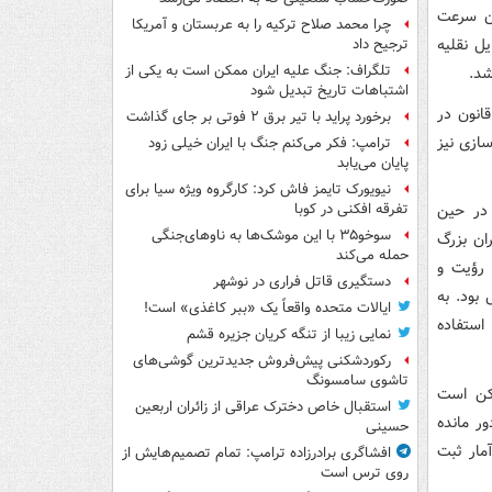
است. اگر میزان سرعت
چرا محمد صلاح ترکیه را به عربستان و آمریکا
ایل نقلیه
ترجیح داد
تلگراف: جنگ علیه ایران ممکن است به یکی از
شد.
اشتباهات تاریخ تبدیل شود
انون در
برخورد پراید با تیر برق ۲ فوتی بر جای گذاشت
ازی نیز
ترامپ: فکر می‌کنم جنگ با ایران خیلی زود
پایان می‌یابد
نیویورک تایمز فاش کرد: کارگروه ویژه سیا برای
 در حین
تفرقه افکنی در کوبا
سوخو۳۵ با این موشک‌ها به ناوهای‌جنگی
ان بزرگ
حمله می‌کند
، رؤیت و
دستگیری قاتل فراری در نوشهر
د بیشتر از امسال بود. به
ایالات متحده واقعاً یک «ببر کاغذی» است!
از تلفن همراه استفاده
نمایی زیبا از تنگه کریان جزیره قشم
رکوردشکنی پیش‌فروش جدیدترین گوشی‌های
تاشوی سامسونگ
مکن است
استقبال خاص دخترک عراقی از زائران اربعین
ر مانده
حسینی
مار ثبت
افشاگری برادرزاده ترامپ: تمام تصمیم‌هایش از
روی ترس است