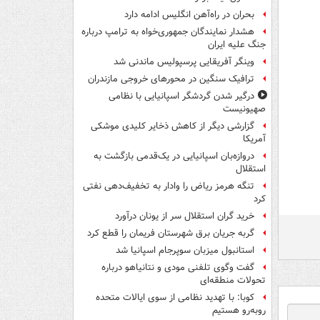
بحران در راه‌آهن انگلیس ادامه دارد
هشدار نمایندگان جمهوری‌خواه به ترامپ درباره
جنگ علیه ایران
وینگر آفریقایی پرسپولیس ماندنی شد
ترافیک سنگین در محورهای خروجی مازندران
درگیر شدن گردشگر اسپانیایی با نظامی
صهیونیست
گزارشی دیگر از کاهش ذخایر کلیدی موشکی
آمریکا
دروازه‌بان اسپانیایی در یک‌قدمی بازگشت به
استقلال
تنگه هرمز ریاض را وادار به تخفیف‌دهی نفتی
کرد
خرید گران استقلال سر از یونان درآورد
گربه جریان برق شهرستان فریمان را قطع کرد
استانبول میزبان سوپرجام اسپانیا شد
گفت وگوی تلفنی مودی و نتانیاهو درباره
تحولات منطقه‌ای
کوبا: با تهدید نظامی از سوی ایالات متحده
روبه‌رو هستیم