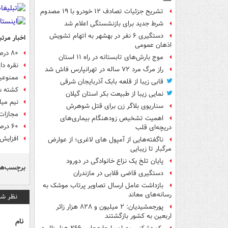
تشریح جزئیات تصادف ۱۲ خودرو با ۱۹ مصدوم
شرط جدید برای بازنشستگی اعلام شد
دستگیری ۶ نفر در بهشهر به اتهام تشویش
اخبار مرتب
اذهان عمومی
۸۰ درصد تصادفات هنگام صحبت با تلفن همراه
موج بارش‌های تابستانه در راه ۱۱ استان
نقره دا
راز مرگ مرد ۷۲ ساله در تهرانپارس فاش شد
ممنوعی
قابی زیبا از قلعه بابک آذربایجان شرقی
کشته شدن ۱۱۰ نفر در تص
نمایی زیبا از طبیعت بکر استان گیلان
نیم میل
سناریوی بلاگر زن برای قتل شوهرش
مجازات
اهمیت تشخیص زودهنگام بیماری‌های
۶۰ درصد تصادفات تهران در بزرگراه‌ها اتفاق می‌افتد
دریچه‌ای قلب
افزایش 
ناگفته‌هایی از آمپول های لاغری؛ از عوارض
مرگبار تا زیبایی
پایان تلخ یک نزاع خانوادگی در دورود
برچسب‌ها
دستگیری قاضی قلابی در مازندران
بازداشت عامل ارسال تصاویر پرتاب موشک به
رسانه‌های معاند
نظر شم
پورجمشیدیان: ۲ میلیون و ۸۲۸ هزار زائر
اربعین به کشور بازگشتند
نام