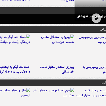
ده
در بر پای پسر شهیدش
رزشی
ربی پرسپولیس به
پیروزی استقلال مقابل همنام
حمله تند فیگو به اینفانتین
م
خوزستانی
دروغگو، پَست‌ و حیله‌گر!
عکس