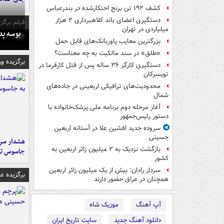
کشف ۱۹۲ تن برنج احتکارشده در بندرعباس
دستگیری اعضای باند کلاهبرداری ۲ هزار
فیلم برگزی
میلیاردی در تهران
بوسه‌ پ
بزرگترین معایب پاوربانک‌های قابل حمل
«طلق» در سند مالکیت به چه معناست؟
برگزیده و
دستگیری کارگر ۳۶ ساله پس از قتل کارفرما در
تویسرکان
محدودیت‌های ترافیکی اربعینی در جاده‌های
شمال‌
آغاز مرحله دوم برنامه ملی پزشک‌خانواده با
دستور رئیس‌جمهور
سروده جدید افشین علا در آستانه اربعین
حسینی
هشدار سرم
بازگشت نزدیک به ۲ میلیون زائر اربعین به
جاسوس تی
کشور
سردار رادان: بیش از یک میلیون زائر اربعین
برگزیده 
همچنان در عراق حضور دارند
آپ آهنگ
موزیک شاه
دانلود آهنگ جدید
سایت تاریخ ایران