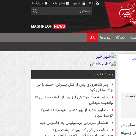
RSS
آرشیو
تماس با ما
دربارهٔ ما
MASHREGH
NEWS
یلم
دیدگاه
پیوندها
بازار
اپ
پربازدیدترین ها
پدر شاهرودی پس از قتل پسرش، جسد را در
چاه مخفی کرد
سامانه ضد موشکی لیزری؛ از بلوف سیاسی تا
واقعیت میدانی
تصاویر جدید از پهپادهای منهدم‌شده آمریکا
توسط سپاه
هشدار سرمربی پرسپولیس به جاسوس تیم
منفی در
توقف طولانی کامیون‌ها پشت مرز؛
ز وسیله
صورت‌حساب سنگینی که به اقتصاد می‌رسد