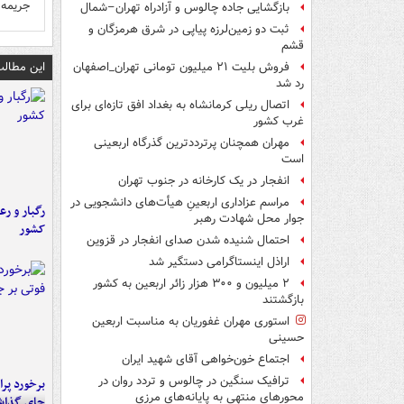
جریمه ۵۰۰ هزاری بازدارندگی ندا
بازگشایی جاده چالوس و آزادراه تهران–شمال
ثبت دو زمین‌لرزه پیاپی در شرق هرمزگان و
قشم
این مطالب
فروش بلیت ۲۱ میلیون تومانی تهران_اصفهان
رد شد
اتصال ریلی کرمانشاه به بغداد افق تازه‌ای برای
غرب کشور
مهران همچنان پرترددترین گذرگاه اربعینی
است
انفجار در یک کارخانه در جنوب تهران
مراسم عزاداری اربعینِ هیأت‌های دانشجویی در
رگبار و رع
جوار محل شهادت رهبر
کشور
احتمال شنیده شدن صدای انفجار در قزوین
اراذل اینستاگرامی دستگیر شد
۲ میلیون و ۳۰۰ هزار زائر اربعین به کشور
بازگشتند
استوری مهران غفوریان به مناسبت اربعین
حسینی
اجتماع خون‌خواهی آقای شهید ایران
ترافیک سنگین در چالوس و تردد روان در
محورهای منتهی به پایانه‌های مرزی
جای گذا