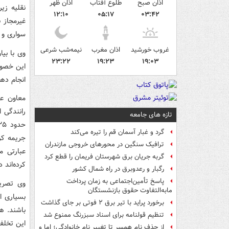
اذان صبح
طلوع آفتاب
اذان ظهر
۱۲:۱۰
۰۵:۱۷
۰۳:۴۲
سواری و 
غروب خورشید
اذان مغرب
نیمه‌شب شرعی
وی با بی
۲۳:۲۲
۱۹:۲۳
۱۹:۰۳
این خصوص
انجام دهد
معاون عم
رانندگی 
تازه های جامعه
گرد و غبار آسمان قم را تیره می‌کند
ترافیک سنگین در محورهای خروجی مازندران
گربه جریان برق شهرستان فریمان را قطع کرد
کرده‌اند 
رگبار و رعدوبرق در راه شمال کشور
پاسخ تأمین‌اجتماعی به زمان پرداخت
وی تصریح
مابه‌التفاوت حقوق بازنشستگان
بسیاری ا
برخورد پراید با تیر برق ۲ فوتی بر جای گذاشت
باشند. ه
تنظیم قولنامه برای اسناد سبزرنگ ممنوع شد
این تخلف
از حذف نام همسر تا تغییر نام خانوادگی؛ اما و