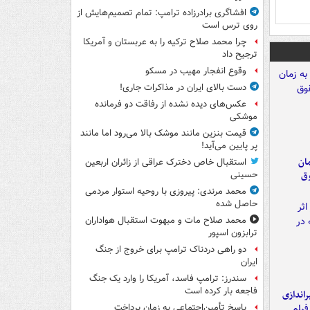
افشاگری برادرزاده ترامپ: تمام تصمیم‌هایش از
روی ترس است
چرا محمد صلاح ترکیه را به عربستان و آمریکا
ترجیح داد
وقوع انفجار مهیب در مسکو
دست بالای ایران در مذاکرات جاری!
عکس‌های دیده نشده از رفاقت دو فرمانده‌
موشکی
قیمت بنزین مانند موشک بالا می‌رود اما مانند
پر پایین می‌آید!
مان
استقبال خاص دخترک عراقی از زائران اربعین
وق
حسینی
محمد مرندی: پیروزی با روحیه استوار مردمی
حاصل شده
محمد صلاح مات و مبهوت استقبال هواداران
ترابزون اسپور
دو راهی دردناک ترامپ برای خروج از جنگ
ایران
سندرز: ترامپ فاسد، آمریکا را وارد یک جنگ
فاجعه بار کرده است
یراندازی
فیلم
پاسخ تأمین‌اجتماعی به زمان پرداخت