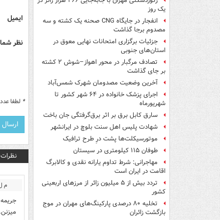
رکوردشکنی مهران با جابه‌جایی ۲۶۶ هزار زائر در
یک روز
ایمیل
انفجار در جایگاه CNG صحنه یک کشته و سه
مصدوم برجا گذاشت
جزئیات برگزاری امتحانات نهایی معوق در
نظر شما 
استان‌های جنوبی
تصادف مرگبار در محور اهواز–شوش ۲ کشته
بر جای گذاشت
آخرین وضعیت مصدومان شهرک شمس‌آباد
اجرای پزشک خانواده در ۶۴ شهر کشور تا
*
لطفا عدد م
شهریورماه
سارق کابل برق بر اثر برق‌گرفتگی جان باخت
شهادت پلیس اهل سنت بلوچ در ایرانشهر
موتورسیکلت‌ها پشت درِ طرح ترافیک
طوفان ۱۱۵ کیلومتری در سیستان
نظرات
مهاجرانی: شرط تداوم یارانه نقدی و کالابرگ
اقامت در ایران است
تردد بیش از ۵ میلیون زائر از مرزهای اربعینی
م ل 
کشور
جریمه 
تخلیه ۸۰ درصدی پارکینگ‌های مهران در موج
میزنن.
بازگشت زائران