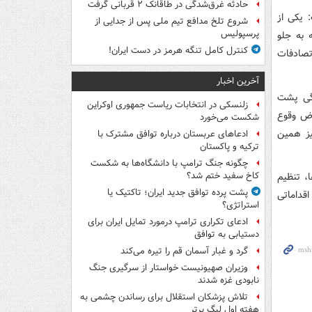
حادثه غرق‌شدگی در طاقانک ۲ قربانی گرفت
 یکی از
شروع تلخ مدافع تیم ملی پس از جدایی از
پرسپولیس
 به جلو
کنترل کامل تنگه هرمز در دست ایران!
ت. آمارهای ما نشان می‌دهد که ۵۱ درصد تصادفات
آخرین اخبار
دگی پشت
زلنسکی در انتخابات ریاست جمهوری اوکراین
رض وقوع
شکست می‌خورد
یز همین
ادعاهای عربستان درباره توافق مشترک با
ترکیه و پاکستان
چگونه جنگ ترامپ با دانشگاه‌ها به شکست
، تنظیم
کاخ سفید ختم شد؟
پشت پرده توافق جدید ایران؛ تاکتیک یا
اقداماتی
استراتژی؟
ادعای تکراری ترامپ درمورد تمایل ایران برای
دستیابی به توافق
گرد و غبار آسمان قم را تیره می‌کند
وزیران صهیونیست خواستار از سرگیری جنگ
نابودی غزه شدند
تلاش پزشکان استقلال برای رساندن چشمی به
هفته اول لیگ برتر