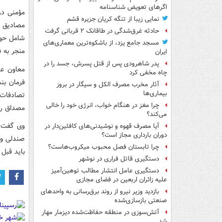
اگرهای تعویض شناسنامه
مؤمنی در
نمایی زیبا از تنگه کریان جزیره قشم
مصادیق ع
حادثه غرق‌شدگی در طاقانک ۲ قربانی گرفت
مسجد جامع یزد، از باشکوه‌ترین معماری‌های
منجر به 
ایران
پدر شاهرودی پس از قتل پسرش، جسد را در
معاون عم
چاه مخفی کرد
فرمان بن
آثار مخرب مصرف الکل و سیگار در بروز
بیماری‌ها
تصادفات 
چرا مغز در هنگام خواب، انرژی خود را خالی
مصداق را 
می‌کند؟
وی گفت: 
آیا مصرف قهوه و نوشیدنی‌های کافئین‌دار در
دوران بارداری مجاز است؟
صندلی و …
چرا تابستان فصل محبوب میکروب‌هاست؟
باید قبل
دستگیری قاتل فراری در نوشهر
دستگیری عامل انتشار مطالب توهین‌آمیز
علیه زائران اربعین در فضای مجازی
بازدید وزیر نیرو از روند برق‌رسانی به واحدهای
صنعتی بازسازی‌شده
آتش‌سوزی در منطقه حفاظت‌شده دیزمار مهار
شد