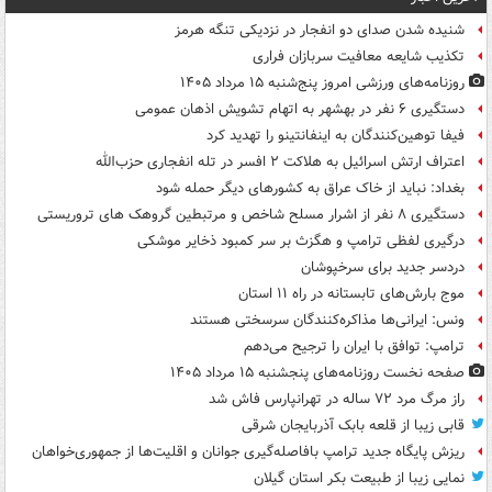
شنیده شدن صدای دو انفجار در نزدیکی تنگه هرمز
تکذیب شایعه معافیت سربازان فراری
روزنامه‌های ورزشی امروز پنج‌شنبه ۱۵ مرداد ۱۴۰۵
دستگیری ۶ نفر در بهشهر به اتهام تشویش اذهان عمومی
فیفا توهین‌کنندگان به اینفانتینو را تهدید کرد
اعتراف ارتش اسرائیل به هلاکت ۲ افسر در تله انفجاری حزب‌الله
بغداد: نباید از خاک عراق به کشورهای دیگر حمله شود
دستگیری ۸ نفر از اشرار مسلح شاخص و مرتبطین گروهک های تروریستی
درگیری لفظی ترامپ و هگزث بر سر کمبود ذخایر موشکی
دردسر جدید برای سرخپوشان
موج بارش‌های تابستانه در راه ۱۱ استان
ونس: ایرانی‌ها مذاکره‌کنندگان سرسختی هستند
ترامپ: توافق با ایران را ترجیح می‌دهم
صفحه نخست روزنامه‌های پنجشنبه ۱۵ مرداد ۱۴۰۵
راز مرگ مرد ۷۲ ساله در تهرانپارس فاش شد
قابی زیبا از قلعه بابک آذربایجان شرقی
ریزش پایگاه جدید ترامپ بافاصله‌گیری جوانان و اقلیت‌ها از جمهوری‌خواهان
نمایی زیبا از طبیعت بکر استان گیلان