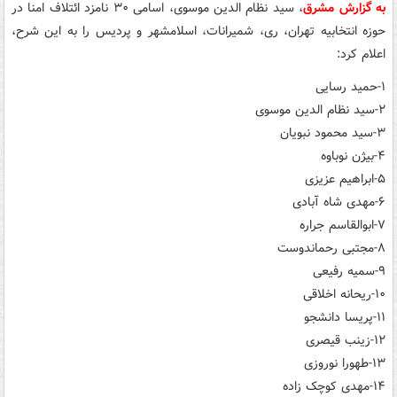
به گزارش مشرق
، سید نظام الدین موسوی، اسامی ۳۰ نامزد ائتلاف امنا در
حوزه انتخابیه تهران، ری، شمیرانات، اسلامشهر و پردیس را به این شرح،
اعلام کرد:
۱-حمید رسایی
۲-سید نظام الدین موسوی
۳-سید محمود نبویان
۴-بیژن نوباوه
۵-ابراهیم عزیزی
۶-مهدی شاه آبادی
۷-ابوالقاسم جراره
۸-مجتبی رحماندوست
۹-سمیه رفیعی
۱۰-ریحانه اخلاقی
۱۱-پریسا دانشجو
۱۲-زینب قیصری
۱۳-طهورا نوروزی
۱۴-مهدی کوچک زاده