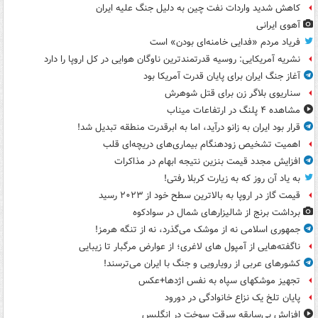
کاهش شدید واردات نفت چین به دلیل جنگ علیه ایران
آهوی ایرانی
فریاد مردم «فدایی خامنه‌ای بودن» است
نشریه آمریکایی: روسیه قدرتمندترین ناوگان هوایی در کل اروپا را دارد
آغاز جنگ ایران برای پایان قدرت آمریکا بود
سناریوی بلاگر زن برای قتل شوهرش
مشاهده ۴ پلنگ در ارتفاعات میناب
قرار بود ایران به زانو درآید، اما به ابرقدرت منطقه تبدیل شد!
اهمیت تشخیص زودهنگام بیماری‌های دریچه‌ای قلب
افزایش مجدد قیمت بنزین نتیجه ابهام در مذاکرات
به یاد آن روز که به زیارت کربلا رفتی!
قیمت گاز در اروپا به بالاترین سطح خود از ۲۰۲۳ رسید
برداشت برنج از شالیزارهای شمال در سوادکوه
جمهوری اسلامی نه از موشک می‌گذرد، نه از تنگه هرمز!
ناگفته‌هایی از آمپول های لاغری؛ از عوارض مرگبار تا زیبایی
کشورهای عربی از رویارویی و جنگ با ایران می‌ترسند!
تجهیز موشکهای سپاه به نفس اژدها+عکس
پایان تلخ یک نزاع خانوادگی در دورود
افزایش بی‌سابقه سرقت سوخت در انگلیس