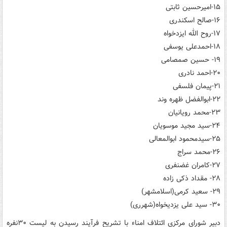
۱۵-امیرحسین ثابتی
۱۶-صالح اسکندری
۱۷-روح الله ایزدخواه
۱۸-احمدعلی یوسفی
۱۹- حسین صمصامی
۲۰-احمد نادری
۲۱-پیمان فلسفی
۲۲-ابوالفضل ظهره وند
۲۳-محمد رویانیان
۲۴-سید مجید موسویان
۲۵-سیدمحمود ابوالمعالی
۲۶-محمد سراج
۲۷-کامران غضنفری
۲۸- مقداد ذکی زاده
۲۹- سعید کرمی(اسلامشهر)
۳۰- سید علی یزدیخواه(شهرری)
دبیر شورای مرکزی ائتلاف امناء با تشریح فرآیند رسیدن به لیست ۳۰نفره