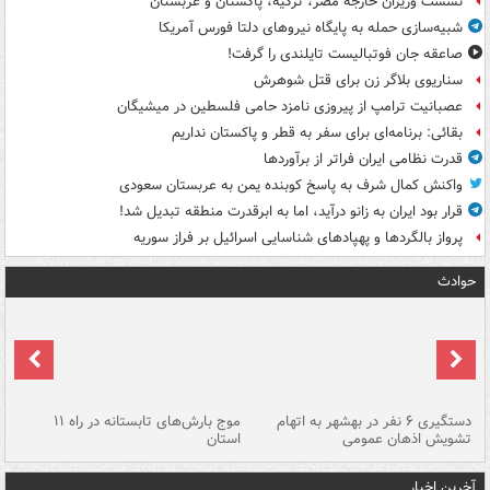
نشست وزیران خارجه مصر، ترکیه، پاکستان و عربستان
شبیه‌سازی حمله به پایگاه نیروهای دلتا فورس آمریکا
صاعقه جان فوتبالیست تایلندی را گرفت!
سناریوی بلاگر زن برای قتل شوهرش
عصبانیت ترامپ از پیروزی نامزد حامی فلسطین در میشیگان
بقائی: برنامه‌ای برای سفر به قطر و پاکستان نداریم
قدرت نظامی ایران فراتر از برآوردها
واکنش کمال شرف به پاسخ کوبنده یمن به عربستان سعودی
قرار بود ایران به زانو درآید، اما به ابرقدرت منطقه تبدیل شد!
پرواز بالگردها و پهپادهای شناسایی اسرائیل بر فراز سوریه
حوادث
دستگیری ۶ نفر در بهشهر به اتهام
موج بارش‌های تابستانه در راه ۱۱
تشویش اذهان عمومی
استان
فا
آخرین اخبار