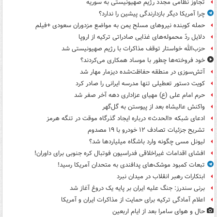
تجاوز نظامی مجدد رژیم صهیونیستی به سوریه
چرا آمریکا دیگر بازدارندگی پیشین را ندارد؟
حمله کوبنده نیروهای مسلح یمن به مواضع مزدوران سعودی +فیلم
دلایل ردّ محموله‌های غذایی صادراتی ترکیه از اروپا
حزب‌الله خواستار توقف مذاکرات با رژیم صهیونیستی شد
خود فروخته‌ها چطور با موساد همکاری می‌کردند؟
آتش‌سوزی در منطقه حفاظت‌شده دیزمار مهار شد
کویت دستور تعطیلی تنها مدرسه ایرانی را صادر کرد
حرم امام علی (ع) مهیای عزاداری دهه آخر صفر شد
واکنش عالیشاه بعد از پیوستن به گل‌گهر
ادعای شبکه «الحدث» درباره ایجاد گذرگاه موقت در تنگه هرمز
تشریح جزئیات تصادف ۱۲ خودرو با ۱۹ مصدوم
لیونل مسی چگونه وارد باشگاه میلیاردها شد؟
افشای اقدامات غیراخلاقی فدراسیون فوتبال کره جنوبی برای داوران!
تبعات کمبود موشک‌های پدافندی به متحدان آمریکا رسید!
ابتکارات رهبر انقلاب در میدان نبرد
برنی سندرز: جنگ علیه ایران بر پایه یک دروغ آغاز شد
اعلام آمادگی ترکیه برای حمایت از مذاکرات ایران و آمریکا
حال و هوای سامرا بعد از ایام اربعین