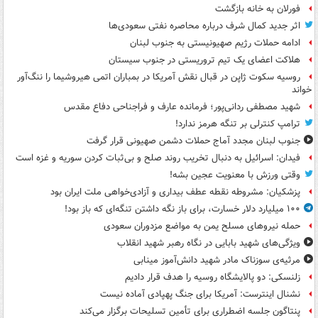
فورلان به خانه بازگشت
اثر جدید کمال شرف درباره محاصره نفتی سعودی‌ها
ادامه حملات رژیم صهیونیستی به جنوب لبنان
هلاکت اعضای یک تیم تروریستی در جنوب سیستان
روسیه سکوت ژاپن در قبال نقش آمریکا در بمباران اتمی هیروشیما را ننگ‌آور
خواند
شهید مصطفی ردانی‌پور؛ فرمانده عارف و فراجناحی دفاع مقدس
ترامپ کنترلی بر تنگه هرمز ندارد!
جنوب لبنان مجدد آماج حملات دشمن صهیونی قرار گرفت
فیدان: اسرائیل به دنبال تخریب روند صلح و بی‌ثبات کردن سوریه و غزه است
وقتی ورزش با معنویت عجین بشه!
پزشکیان: مشروطه نقطه عطف بیداری و آزادی‌خواهی ملت ایران بود
۱۰۰ میلیارد دلار خسارت، برای باز نگه داشتن تنگه‌ای که باز بود!
حمله نیروهای مسلح یمن به مواضع مزدوران سعودی
ویژگی‌های شهید بابایی در نگاه رهبر شهید انقلاب
مرثیه‌ی سوزناک مادر شهید دانش‌آموز مینابی
زلنسکی: دو پالایشگاه روسیه را هدف قرار دادیم
نشنال اینترست: آمریکا برای جنگ پهپادی آماده نیست
پنتاگون جلسه اضطراری برای تأمین تسلیحات برگزار می‌کند