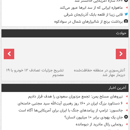
۸۰۰ سازۀ آمریکایی خاکستر شد
ماهواره ایرانی که از سد ابرها عبور می‌کند
قابی زیبا از قلعه بابک آذربایجان شرقی
برداشت برنج از شالیزارهای شمال در سوادکوه
حوادث
تصادف مرگبار در محور اهواز–شوش ۲
آتش‌سوزی در منطقه حفاظت‌شده
تشریح جزئیات تصادف ۱۲ خودرو با ۱۹
پا
دیزمار مهار شد
مصدوم
آخرین اخبار
نیروهای مسلح یمن: تجمع مزدوران سعودی را هدف قرار دادیم
۶ دستاورد بزرگ ایران در ۱۶۰ روز رهبری آیت‌الله سید مجتبی خامنه‌ای
جانسون: ترامپ از پیامدهای جنگ با ایران برای آمریکایی‌ها آگاه است
جان یک یهودی برابر ۱۰ میلیون انسان؟
رونمایی رئال مادرید از دیومانده