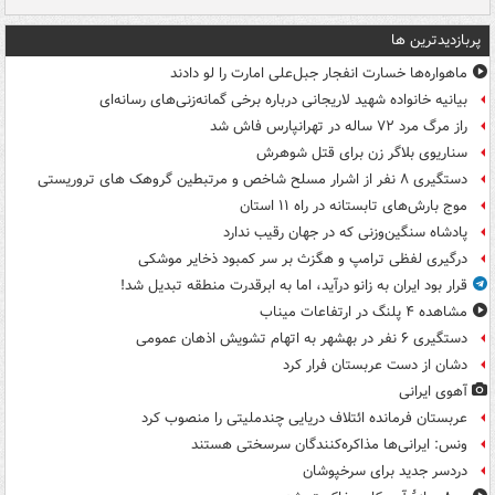
پربازدیدترین ها
ماهواره‌ها خسارت انفجار جبل‌علی امارت را لو دادند
بیانیه خانواده شهید لاریجانی درباره برخی گمانه‌زنی‌های رسانه‌ای
راز مرگ مرد ۷۲ ساله در تهرانپارس فاش شد
سناریوی بلاگر زن برای قتل شوهرش
دستگیری ۸ نفر از اشرار مسلح شاخص و مرتبطین گروهک های تروریستی
موج بارش‌های تابستانه در راه ۱۱ استان
پادشاه سنگین‌وزنی که در جهان رقیب ندارد
درگیری لفظی ترامپ و هگزث بر سر کمبود ذخایر موشکی
قرار بود ایران به زانو درآید، اما به ابرقدرت منطقه تبدیل شد!
مشاهده ۴ پلنگ در ارتفاعات میناب
دستگیری ۶ نفر در بهشهر به اتهام تشویش اذهان عمومی
دشان از دست عربستان فرار کرد
آهوی ایرانی
عربستان فرمانده ائتلاف دریایی چندملیتی را منصوب کرد
ونس: ایرانی‌ها مذاکره‌کنندگان سرسختی هستند
دردسر جدید برای سرخپوشان