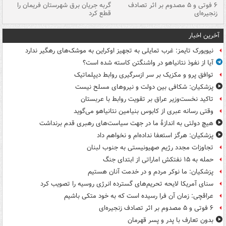
۶ فوتی و ۵ مصدوم بر اثر تصادف
گربه جریان برق شهرستان فریمان را
رگ
زنجیره‌ای
قطع کرد
آخرین اخبار
نیویورک تایمز: غرب تمایلی به تجهیز اوکراین به موشک‌های رهگیر ندارد
آیا از نفوذ نتانیاهو در واشنگتن کاسته شده است؟
توافق پرو و مکزیک بر سر ازسرگیری روابط دیپلماتیک
پزشکیان: شکافی بین دولت و نیروهای مسلح نیست
تاکید نخست‌وزیر عراق بر تقویت روابط با عربستان
وقتی رسانه عبری از کابوس بنیامین نتانیاهو می‌گوید
هیچ دولتی به اندازۀ ما در جهت سیاست‌های رهبری قدم برنداشت
پزشکیان: هرگز استعفا نداده‌ام و نخواهم داد
تجاوزات مجدد رژیم صهیونیستی به جنوب لبنان
حمله به ۱۵ نفتکش‌ اماراتی از ابتدای جنگ
پزشکیان: ما نوکر مردم و در خدمت آنان هستیم
سنای آمریکا لایحه تحریم‌های گسترده انرژی روسیه را تصویب کرد
عراقچی: زمان آن فرا رسیده است که به خود متکی باشیم
۶ فوتی و ۵ مصدوم بر اثر تصادف زنجیره‌ای
بدون تعارف با پدر و پسر قهرمان