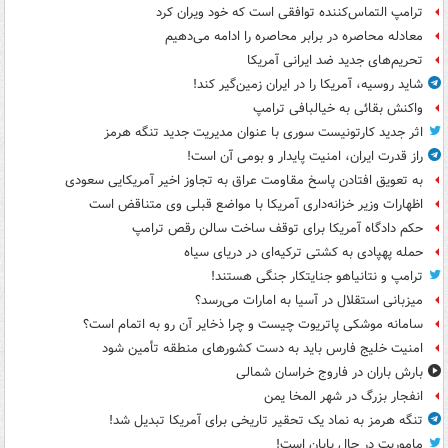
ترامپ التماس‌کننده توافقی است که خود ویران کرد
معادله محاصره در برابر محاصره را ادامه می‌دهیم
تحریم‌های جدید ضد ایرانی آمریکا
شاید روسیه، آمریکا را در ایران زمین‌گیر کند!
واکنش بقائی به خیالبافی ترامپ
اثر جدید کارتونیست سوری با عنوان مدیریت جدید تنگه هرمز
راز قدرت ایران، امنیت پایدار و بومی آن است!
به تعویق افتادن پاسخ مقاومت عراق به تجاوز اخیر آمریکایی سعودی
اظهارات وزیر خزانه‌داری آمریکا با مواضع قبلی وی متناقض است
حکم دادگاه آمریکا برای توقف ساخت سالن رقص ترامپ
حمله پهپادی به کشتی ترکیه‌ای در دریای سیاه
ترامپ و نتانیاهو جنایتکار جنگی هستند!
میزبانی استقلال در آسیا به امارات می‌رسد؟
سامانه موشکی پاتریوت چیست و چرا ذخایر آن رو به اتمام است؟
امنیت خلیج فارس باید به دست کشورهای منطقه تأمین شود
بارش باران در فاروج خراسان شمالی
انفجار بزرگ در شهر المخا یمن
تنگه هرمز به نماد یک تحقیر تاریخی برای آمریکا تبدیل شد!
ماموریت در حال پایان است!