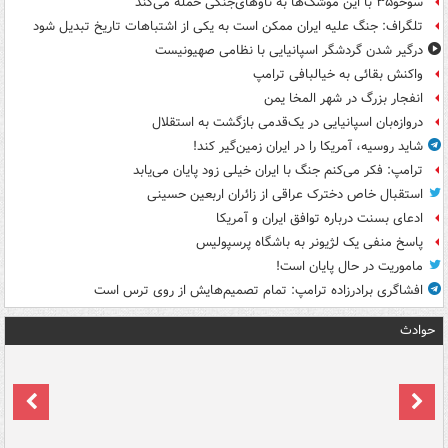
سوخو۳۵ با این موشک‌ها به ناوهای‌جنگی حمله می‌کند
تلگراف: جنگ علیه ایران ممکن است به یکی از اشتباهات تاریخ تبدیل شود
درگیر شدن گردشگر اسپانیایی با نظامی صهیونیست
واکنش بقائی به خیالبافی ترامپ
انفجار بزرگ در شهر المخا یمن
دروازه‌بان اسپانیایی در یک‌قدمی بازگشت به استقلال
شاید روسیه، آمریکا را در ایران زمین‌گیر کند!
ترامپ: فکر می‌کنم جنگ با ایران خیلی زود پایان می‌یابد
استقبال خاص دخترک عراقی از زائران اربعین حسینی
ادعای بسنت درباره توافق ایران و آمریکا
پاسخ منفی یک لژیونر به باشگاه پرسپولیس
ماموریت در حال پایان است!
افشاگری برادرزاده ترامپ: تمام تصمیم‌هایش از روی ترس است
حوادث