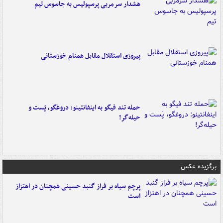
هشدار سرمربی پرسپولیس به جاسوس تیم
پیروزی استقلال مقابل همنام خوزستانی
حمله تند فیگو به اینفانتینو: دروغگو، پَست‌ و
حیله‌گر!
برگزیده عکس
پرچم سیاه بر فراز گنبد حسینی همچنان در اهتزاز
است