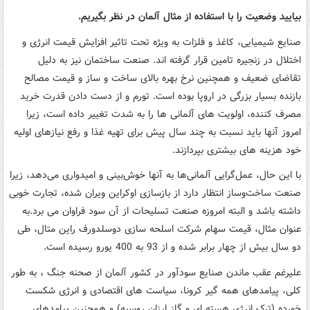
بیایید وضعیت را با استفاده از مثال آلمان در نظر بگیریم.
صنایع شیمیایی، کاغذ و فلزات به ویژه تحت تاثیر افزایش قیمت انرژی و
اختلال در زنجیره تامین قرار گرفته اند. صنعت ساختمان نیز به دلیل
تقاضای ضعیف و همچنین نرخ بهره بالای ساخت و ساز و قیمت مصالح
بازنده بسیار بزرگی در اروپا بوده است. تورم و از دست دادن قدرت خرید
مصرف کننده، اولویت های آلمانی ها را به شدت تغییر داده است، زیرا
امروز آنها باید نسبت به چند سال پیش برای تهیه غذا و رفع نیازهای اولیه
خود هزینه های بیشتری بپردازند.
با این حال، عمل‌گرایی آلمانی‌ها به آنها خوش‌بینی و امیدواری می‌دهد، زیرا
صنعت ساخت‌وساز انتظار دارد از بازسازی اوکراین ویران شده، تجارت خوبی
داشته باشد و البته امروزه صنعت تسلیحات از آن سود فراوان می برد.به
عنوان مثال، قیمت سهام شرکت اسلحه سازی دوسلدورف راین متال، طی
دو سال بیش از چهار برابر شده و از 93 به 400 یورو رسیده است.
علیرغم عقب ماندن صنایع سودآور در کشور آلمان از صحنه جنگ ، به طور
کلی، پیامدهای همه گیر کرونا، سیاست های اقتصادی و انرژی شکست
خورده (ترک انرژی هسته ای و گاز ارزان روسیه) و همچنین پیامدهای