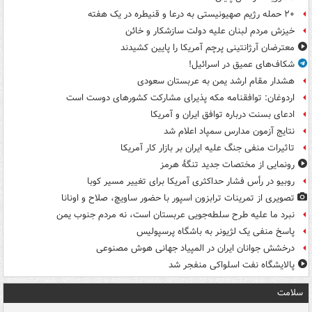
۲۰ حمله رژیم صهیونیستی به درعا و قنیطره در یک هفته
خیزش مردم لبنان علیه دولت سازشکار و خائن
معترضان آرژانتینی پرچم آمریکا را پایین کشیدند
شکاف‌های عمیق در اسرائیل!
هشدار مقام ارشد یمن به عربستان سعودی
اردوغان: توافقنامه مکه پذیرای مشارکت کشورهای دوست است
ادعای بسنت درباره توافق ایران و آمریکا
نتایج آزمون مدارس سمپاد اعلام شد
تاثیرات منفی جنگ علیه ایران بر بازار کار آمریکا
رونمایی از مختصات جدید تنگۀ هرمز
روبیو در رأس فشار حداکثری آمریکا برای تغییر مسیر کوبا
تصویری از تمرینات ترابزون اسپور با حضور ساویچ، صلاح و اونانا
نبرد ما علیه طرح سلطه‌جویی عربستان است، نه مردم جنوب یمن
پاسخ منفی یک لژیونر به باشگاه پرسپولیس
درخشش جوانان ایران در المپیاد جهانی هوش مصنوعی
پالایشگاه نفت اسلواکی منفجر شد
سلامت