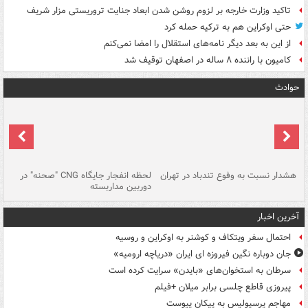
تاکید وزارت خارجه بر لزوم روشن شدن ابعاد جنایت تروریستی مزار شریف
حتی اوکراین هم به ترکیه حمله کرد
از این به بعد دیگر نامه‌های استقلال را امضا نمی‌کنم
کامیون با راننده ۸ ساله در اصفهان توقیف شد
حوادث
ای
هشدار نسبت به وفوع تندباد در تهران
لحظه انفجار جایگاه CNG "صحنه" در
دس
دوربین مداربسته
ات
آخرین اخبار
احتمال سفر ویتکاف و کوشنر به اوکراین و روسیه
جان دوباره نگین فیروزه ای ایران «دریاچه ارومیه»
سرطان به استخوان‌های «بایدن» سرایت کرده است
پیروزی قاطع چلسی برابر میلان +فیلم
مهاجم پرسپولیس به پیکان پیوست