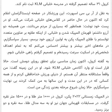
کرول ۳۱ ساله تصمیم گرفته در مدرسه خلبانی KLM ثبت نام کند.
به نقل از آر بی سی اسپورت، این ورزشکار در صفحه اینستاگرامش اعلام
کرد که اکنون در حال حاضر در کلاس‌های خلبانی شرکت می‌کند. او در
پست خود نوشت: همانطور که بسیاری از مردم می‌دانند، من همیشه دو
آرزو داشتم: قهرمان المپیک شدن و خلبانی. از اینکه علاوه بر عناوین متعدد
توانستم با طلای المپیک پکن به اولین آرزوی خود برسم، بسیار سپاسگزارم.
در ماه‌های اخیر بیشتر و بیشتر احساس می‌کنم که به تمام اهداف
شخصی‌ام در اسکیت سرعت رسیده‌ام و تصمیم گرفتم راهی خلبانی شوم.
به گفته کرول، اکنون زمان مناسبی برای تحقق رویای دومش است. حالا
قرار است او وارد آکادمی خلبانی KLM شود. او در این زمینه گفت: من
واقعاً مشتاقانه منتظر آن هستم. از دنیای ورزش خداحافظی کردم و از همه
کسانی که در در این مدت و این سالها به من کمک کردند بی نهایت
سپاسگزارم. حالا زمان شروع مرحله بعدی زندگی من است.
در المپیک زمستانی ۲۰۲۲ پکن، کرول در ۱۰۰۰ متر طلا و در ۱۵۰۰ متر نقره
گرفت. در مسابقات قهرمانی جهان نیز او به سه مدال طلا، سه نقره و دو
برنز رسید.