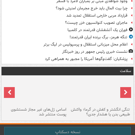
وجود شواهدی مبنی بر بمباران لامرد با فسفر
چرا بیت المال باید خرج مجرمان امنیتی شود؟
قرارداد مربی خارجی استقلال تمدید شد
ماجرای تصویب کنوانسیون خزر چیست؟
فوران یک آتشفشان قدرتمند در کلمبیا
تنگه هرمز، برگ برنده ایران قدرتمند!
اعلام محل میزبانی استقلال و پرسپولیس در لیگ برتر
نشست خبری رئیس جمهور در روز خبرنگار
پزشکیان: گفت‌وگوها آمریکا را مجبور به همراهی کرد
سلامت
تنگی انگشتر و کفش در گرما؛ واکنش
اسامی ژل‌های غیر مجاز شستشوی
مر
طبیعی بدن یا هشدار جدی؟
پوست منتشر شد
نسخه دسکتاپ