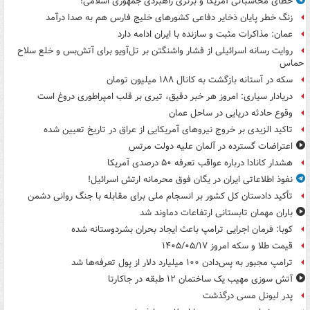
خطای محاسباتی آمریکا و برتری راهبردی جمهوری اسلامی!
زنگ خطر پایان ذخایر دفاعی کشورهای خلیج فارس هم به صدا درآمد
عمان: مذاکرات مثبت و سازنده با ایران ادامه دارد
روایت رسانه اسرائیلی از فشار واشنگتن بر تل‌آویو برای آتش‌بس و خلع سلاح
حماس
سکه در آستانه بازگشت به کانال ۱۸۸ میلیون تومان
دریادار سیاری: امروز هر خبر دقیق، تیری بر قلب امپراطوری دروغ است
وقوع حادثه دریایی در ساحل عمان
تاکید الزیدی بر خروج نیروهای آمریکایی از عراق در تاریخ تعیین شده
اعتراضات گسترده در آلمان علیه دولت مرتس
هشدار کانادا درباره عواقب تعرفه ۵۰ درصدی آمریکا
نفوذ اطلاعاتی ایران در یگان فوق محرمانه ارتش اسرائیل!
تأکید دادستان کل کشور بر انسجام ملی برای مقابله با جنگ روانی دشمن
باران مهمان تابستانی ارتفاعات دماوند شد
کوبا: فرمان اجرایی ترامپ باعث ایجاد بحران بشردوستانه شده
قیمت طلا و سکه امروز ۱۴۰۵/۰۵/۱۷
ترامپ مجبور به پس‌دادن ۱۰۰ میلیارد دلار از پول تعرفه‌ها شد
آتش سوزی مهیب یک ساختمان ۱۲ طبقه در جاکارتا
پدر لیونل مسی درگذشت