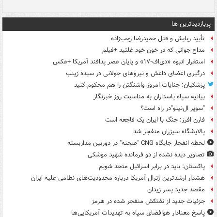
پربازدیدترین ها
تأیید ربایش و قتل حمیدرضا رجب‌زاده
مداح جوانی که در خون خود غلتید +فیلم
استقرار انبوه «دی‌اف‑۱۷» و پایان عصر پدافند آمریکا +عکس
درگیری اعضای داعش و نیروهای جولانی در سیده زینب
پزشکیان: جنایات امروز واشنگتن را هم محکوم کنید
بیانیه سپاه پاسداران به مناسبت روز خبرنگار
"سوپر ال‌نینو"در راه است؟
فارن افرز: جنگ با ایران یک فاجعه است
پالایشگاه سیزران منفجر شد
لحظه انفجار جایگاه CNG "صحنه" در دوربین مداربسته
تصاویر دیده‌ نشده از دو فرمانده شهید موشکی
پاکستان: باید در برابر اسرائیل متحد شویم
هشدار ارشدترین ژنرال آمریکا درباره محدودیت‌های نظامی علیه ایران
مقصد جدید پسر زیدان
جزئیات جدید از نفتکش منفجر شده در هرمز
پاسخ معنادار هوافضای سپاه به تهدیدات آمریکایی‌ها