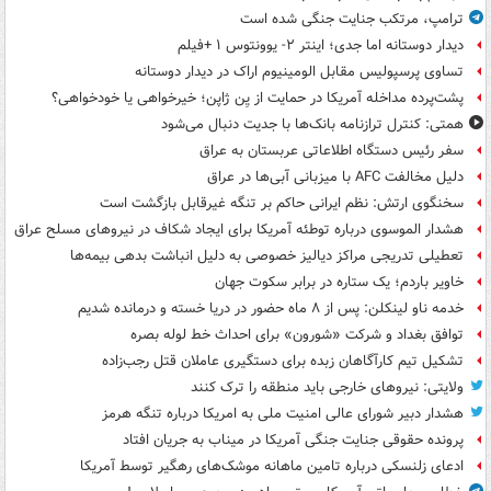
ترامپ، مرتکب جنایت جنگی شده است
دیدار دوستانه اما جدی؛ اینتر ۲- یوونتوس ۱ +فیلم
تساوی پرسپولیس مقابل الومینیوم اراک در دیدار دوستانه
پشت‌پرده مداخله آمریکا در حمایت از یِن ژاپن؛ خیرخواهی یا خودخواهی؟
همتی: کنترل ترازنامه بانک‌ها با جدیت دنبال می‌شود
سفر رئیس دستگاه اطلاعاتی عربستان به عراق
دلیل مخالفت AFC با میزبانی آبی‌ها در عراق
سخنگوی ارتش: نظم ایرانی حاکم بر تنگه غیرقابل بازگشت است
هشدار الموسوی درباره توطئه آمریکا برای ایجاد شکاف در نیروهای مسلح عراق
تعطیلی تدریجی مراکز دیالیز خصوصی به دلیل انباشت بدهی بیمه‌ها
خاویر باردم؛ یک ستاره در برابر سکوت جهان
خدمه ناو لینکلن: پس از ۸ ماه حضور در دریا خسته و درمانده‌ شدیم
توافق بغداد و شرکت «شورون» برای احداث خط لوله بصره
تشکیل تیم کارآگاهان زبده برای دستگیری عاملان قتل رجب‌زاده
ولایتی: نیروهای خارجی باید منطقه را ترک کنند
هشدار دبیر شورای عالی امنیت ملی به امریکا درباره تنگه هرمز
پرونده حقوقی جنایت جنگی آمریکا در میناب به جریان افتاد
ادعای زلنسکی درباره تامین ماهانه موشک‌های رهگیر توسط آمریکا