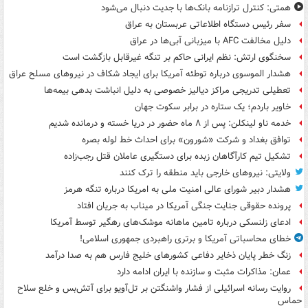
همتی: کنترل ترازنامه بانک‌ها با جدیت دنبال می‌شود
سفر رئیس دستگاه اطلاعاتی عربستان به عراق
دلیل مخالفت AFC با میزبانی آبی‌ها در عراق
سخنگوی ارتش: نظم ایرانی حاکم بر تنگه غیرقابل بازگشت است
هشدار الموسوی درباره توطئه آمریکا برای ایجاد شکاف در نیروهای مسلح عراق
تعطیلی تدریجی مراکز دیالیز خصوصی به دلیل انباشت بدهی بیمه‌ها
خاویر باردم؛ یک ستاره در برابر سکوت جهان
خدمه ناو لینکلن: پس از ۸ ماه حضور در دریا خسته و درمانده‌ شدیم
توافق بغداد و شرکت «شورون» برای احداث خط لوله بصره
تشکیل تیم کارآگاهان زبده برای دستگیری عاملان قتل رجب‌زاده
ولایتی: نیروهای خارجی باید منطقه را ترک کنند
هشدار دبیر شورای عالی امنیت ملی به امریکا درباره تنگه هرمز
پرونده حقوقی جنایت جنگی آمریکا در میناب به جریان افتاد
ادعای زلنسکی درباره تامین ماهانه موشک‌های رهگیر توسط آمریکا
خطای محاسباتی آمریکا و برتری راهبردی جمهوری اسلامی!
زنگ خطر پایان ذخایر دفاعی کشورهای خلیج فارس هم به صدا درآمد
عمان: مذاکرات مثبت و سازنده با ایران ادامه دارد
روایت رسانه اسرائیلی از فشار واشنگتن بر تل‌آویو برای آتش‌بس و خلع سلاح
حماس