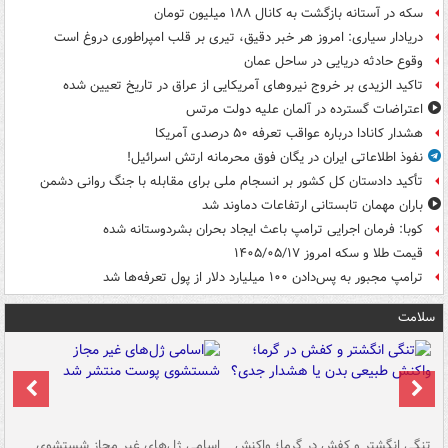
سکه در آستانه بازگشت به کانال ۱۸۸ میلیون تومان
دریادار سیاری: امروز هر خبر دقیق، تیری بر قلب امپراطوری دروغ است
وقوع حادثه دریایی در ساحل عمان
تاکید الزیدی بر خروج نیروهای آمریکایی از عراق در تاریخ تعیین شده
اعتراضات گسترده در آلمان علیه دولت مرتس
هشدار کانادا درباره عواقب تعرفه ۵۰ درصدی آمریکا
نفوذ اطلاعاتی ایران در یگان فوق محرمانه ارتش اسرائیل!
تأکید دادستان کل کشور بر انسجام ملی برای مقابله با جنگ روانی دشمن
باران مهمان تابستانی ارتفاعات دماوند شد
کوبا: فرمان اجرایی ترامپ باعث ایجاد بحران بشردوستانه شده
قیمت طلا و سکه امروز ۱۴۰۵/۰۵/۱۷
ترامپ مجبور به پس‌دادن ۱۰۰ میلیارد دلار از پول تعرفه‌ها شد
سلامت
تنگی انگشتر و کفش در گرما؛ واکنش
اسامی ژل‌های غیر مجاز شستشوی
مر