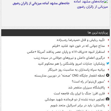
جاده‌های مشهد آماده میزبانی از زائران رضوی
پربازدیدترین ها
تأیید ربایش و قتل حمیدرضا رجب‌زاده
مداح جوانی که در خون خود غلتید +فیلم
استقرار انبوه «دی‌اف‑۱۷» و پایان عصر پدافند آمریکا +عکس
درگیری اعضای داعش و نیروهای جولانی در سیده زینب
پزشکیان: جنایات امروز واشنگتن را هم محکوم کنید
بیانیه سپاه پاسداران به مناسبت روز خبرنگار
لحظه انفجار جایگاه CNG "صحنه" در دوربین مداربسته
"سوپر ال‌نینو"در راه است؟
پالایشگاه سیزران منفجر شد
فارن افرز: جنگ با ایران یک فاجعه است
تصاویر دیده‌ نشده از دو فرمانده شهید موشکی
پاکستان: باید در برابر اسرائیل متحد شویم