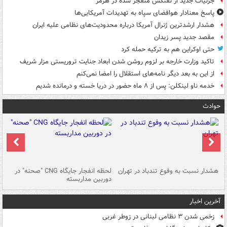
جزئیات جدید از نفتکش منفجر شده در هرمز
پاسخ معنادار هوافضای سپاه به تهدیدات آمریکایی‌ها
هشدار ارشدترین ژنرال آمریکا درباره محدودیت‌های نظامی علیه ایران
مقصد جدید پسر زیدان
حتی اوکراین هم به ترکیه حمله کرد
تاکید وزارت خارجه بر لزوم روشن شدن ابعاد جنایت تروریستی مزار شریف
از این به بعد دیگر نامه‌های استقلال را امضا نمی‌کنم
خدمه ناو لینکلن: پس از ۸ ماه حضور در دریا خسته و درمانده‌ شدیم
حوادث
ای
هشدار نسبت به وفوع تندباد در تهران
لحظه انفجار جایگاه CNG "صحنه" در
دس
دوربین مداربسته
ات
آخرین اخبار
زخمی شدن ۳ نظامی لبنانی در زوطر غربی