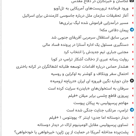
عکاسان و خبرنگاران در دفاع مقدس
ورود فرمانده تروریست‌های آمریکایی به تل‌آویو
آغاز تحقیقات سازمان ملل درباره جاسوسی کارمندش برای اسرائیل
مسیر درآمدزایی فراموش شده لیگ برتری‌ها
پیمان دفاعی مکه!
مربی سابق استقلال سرمربی آفریقای جنوبی شد
دستگیری مسئول یک اداره آستارا در پرونده فساد مالی
مجتبی جباری تیم جدیدش را انتخاب کرد
روایت رسانه عبری از دخالت آشکار ترامپ در کوبا
هشدار حماس درباره اقدامات توسعه طلبانه اشغالگران در کرانه باختری
احتمال سفر ویتکاف و کوشنر به اوکراین و روسیه
جان دوباره نگین فیروزه ای ایران «دریاچه ارومیه»
سرطان به استخوان‌های «بایدن» سرایت کرده است
پیروزی قاطع چلسی برابر میلان +فیلم
مهاجم پرسپولیس به پیکان پیوست
ترامپ، مرتکب جنایت جنگی شده است
دیدار دوستانه اما جدی؛ اینتر ۲- یوونتوس ۱ +فیلم
تساوی پرسپولیس مقابل الومینیوم اراک در دیدار دوستانه
پشت‌پرده مداخله آمریکا در حمایت از یِن ژاپن؛ خیرخواهی یا خودخواهی؟