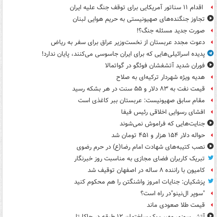
اقدام ۱۱ سناتور آمریکایی برای توقف جنگ علیه ایران
تجاوز جنگنده‌های صهیونیستی به حریم هوایی لبنان
صورت جدید مسئله جنگ؟!
دعوت مجدد عربستان از نخست‌وزیر عراق برای سفر به ریاض
پدیده اسرائیلی‌هایی که برای ایران جاسوسی می‌کنند، پایان ندارد!
فوران شدید آتشفشان فوئگو در گواتمالا
هدیه ویژه شهردار ترکیه‌ای به صلاح
قیمت نفت به ۸۳ دلار و ۵۵ سنت در هر بشکه رسید
مقام سابق صهیونیست: عربستان ببر کاغذی است
افشای رسوایی اخلاقی رئیس فیفا
جنایت‌هایی که فراموش نمی‌شوند
حواله دلار ۱۵۴ هزار و ۴۵۱ تومان شد
نصب کتیبه‌های شهادت امام رضا(ع) در حرم رضوی
تبریک کاربران فضای مجازی به مناسبت روز خبرنگار
کامیون با راننده ۸ ساله در اصفهان توقیف شد
پزشکیان: جنایات امروز واشنگتن را هم محکوم کنید
"سوپر ال‌نینو"در راه است؟
قیمت طلا صعودی ماند
آتش سوزی مهیب یک ساختمان ۱۲ طبقه در جاکارتا