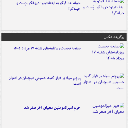
حمله تند فیگو به اینفانتینو: دروغگو، پَست‌ و
حیله‌گر!
برگزیده عکس
صفحه نخست روزنامه‌های شنبه ۱۷ مرداد ۱۴۰۵
پرچم سیاه بر فراز گنبد حسینی همچنان در اهتزاز
است
حرم امیرالمومنین محیای آخر صفر شد