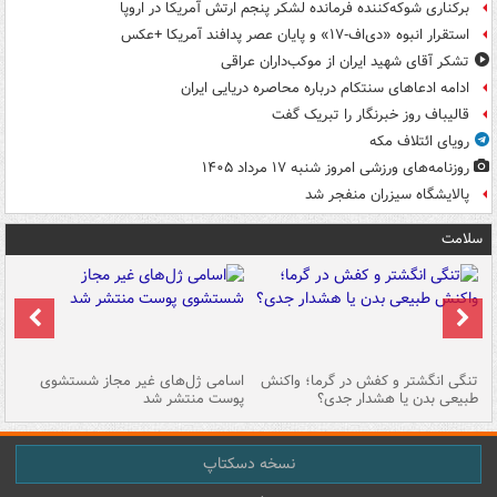
برکناری شوکه‌کننده فرمانده لشکر پنجم ارتش آمریکا در اروپا
استقرار انبوه «دی‌اف‑۱۷» و پایان عصر پدافند آمریکا +عکس
تشکر آقای شهید ایران از موکب‌داران عراقی
ادامه ادعاهای سنتکام درباره محاصره دریایی ایران
قالیباف روز خبرنگار را تبریک گفت
رویای ائتلاف مکه
روزنامه‌های ورزشی امروز ‌شنبه ۱۷ مرداد ۱۴۰۵
پالایشگاه سیزران منفجر شد
سلامت
تنگی انگشتر و کفش در گرما؛ واکنش
اسامی ژل‌های غیر مجاز شستشوی
مر
طبیعی بدن یا هشدار جدی؟
پوست منتشر شد
نسخه دسکتاپ