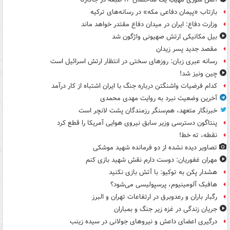
بازتاب «پیمان دفاعی مکه» در رسانه‌های ترکیه
وزارت دفاع: ایران در میدان دفاع مقتدر خواهد ماند
بیل مکانیکی ارتش صهیونی واژگون شد
مقصد جدید پسر زیدان
رسانه عبری زبان: روزهای سختی در انتظار ارتش اسرائیل است
چین ونیز شد!
کدام فرضیات واشنگتن درباره جنگ با ایران اشتباه از کار درآمد
آخرین وضعیت نبرد به روایت مهدی محمدی
خبرنگار متعهد، هم‌سنگر رزمندگان پشت لانچر است
پنتاگون دسترسی وزیر سابق نیروی هوایی آمریکا را قطع کرد
نقطه، ته خط!
تصاویر دیده‌ نشده از دو فرمانده شهید موشکی
مهران غفوریان: دوست دارم نقش شهید بازی کنم
هشدار پکن به توکیو: با آتش بازی نکنید
هافبک آلومینیوم، پرسپولیسی می‌شود؟
رگبار باران و رعدوبرق در ارتفاعات تهران و البرز
جریان زندگی در غزه زیر جنگ و بمباران
درگیری اعضای داعش و نیروهای جولانی در سیده زینب