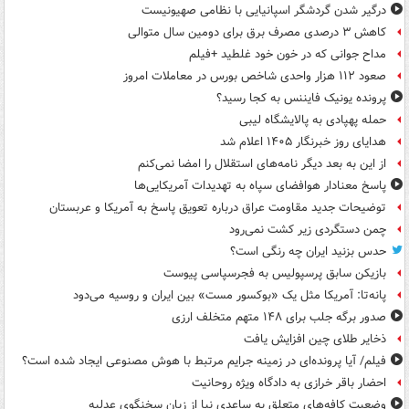
درگیر شدن گردشگر اسپانیایی با نظامی صهیونیست
کاهش ۳ درصدی مصرف برق برای دومین سال متوالی
مداح جوانی که در خون خود غلطید +فیلم
صعود ۱۱۲ هزار واحدی شاخص بورس در معاملات امروز
پرونده یونیک فایننس به کجا رسید؟
حمله پهپادی به پالایشگاه لیبی
هدایای روز خبرنگار ۱۴۰۵ اعلام شد
از این به بعد دیگر نامه‌های استقلال را امضا نمی‌کنم
پاسخ معنادار هوافضای سپاه به تهدیدات آمریکایی‌ها
توضیحات جدید مقاومت عراق درباره تعویق پاسخ به آمریکا و عربستان
چمن دستگردی زیر کشت نمی‌رود
حدس بزنید ایران چه رنگی است؟
بازیکن سابق پرسپولیس به فجرسپاسی پیوست
پانه‌تا: آمریکا مثل یک «بوکسور مست» بین ایران و روسیه می‌دود
صدور برگه جلب برای ۱۴۸ متهم متخلف ارزی
ذخایر طلای چین افزایش یافت
فیلم/ آیا پرونده‌ای در زمینه جرایم مرتبط با هوش مصنوعی ایجاد شده است؟
احضار باقر خرازی به دادگاه ویژه روحانیت
وضعیت کافه‌های متعلق به ساعدی نیا از زبان سخنگوی عدلیه