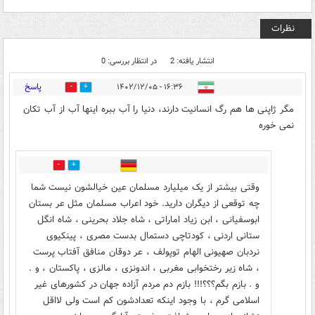
نظرات
انتشار یافته: 2
در انتظار بررسی: 0
پاسخ
۱۶:۳۶ - ۱۴۰۲/۱۲/۰۵
9
1
مگر ژاپنی ها هم رگ انسانیت دارند، دنیا را آب ببره اینها آب از آب تکان
نمی خوره
0
0
وقتی بیشتر از یک میلیارد مسلمان عین خیالشون نیست شما
چه توقعی از دیگران دارید. خود اعراب مسلمان مثل عر بستان
ابوسفیانی ، ابن زیاد اماراتی ، شاه جلاد بحرینی ، شاه انگل
ستانی اردنی ، کودتاچی دستمال بدست مصری ، پینکیوی
نردبان صهیونی الهام توپولف ، عر دوقان منافق آفتاب پرست
، شاه زیر رختخوابی مغربی ، اندونزی ، مالزی ، پاکستان ، و .
و . بازم بگم؟؟؟!!! بازم دم مردم آزاده جهان در کشورهای غیر
اسلامی گرم ، با وجود اینکه تعدادشون کم است ولی لااقل