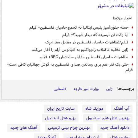
اخبار مرتبط
حمله جنون‌آمیز پلیس ایتالیا به تجمع حامیان فلسطین+ فیلم
آیا وقت آن نرسیده که بیدار شوید؟+ فیلم
فیلم/تظاهرات حامیان فلسطین در مقابل مقر ایپک
ژاپن تخلیه فاضلاب رادیواکتیو به اقیانوس آرام را آغاز می‌کند
تظاهرات حامیان فلسطین مقابل ساختمان BBC+ فیلم
حتی یک نفر هم برای رساندن صدای فلسطین به گوش جهانیان کافی است+
فیلم
برچسب‌ها
ژاپن
وزارت امور خارجه
فلسطین
آپ آهنگ
موزیک شاه
سایت تاریخ ایران
بهترین هتل های استانبول
رزرو هتل استانبول
دانلود آهنگ جدید
بهترین جراح بینی ترمیمی
آهنگ های جدید
پرشین هتل
ثبت نام بیمه اربعین
آهنگ جدید