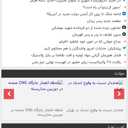
اثر جدید کارتونیست سوری با عنوان مدیریت جدید تنگه هرمز
"سوپر ال‌نینو"در راه است؟
ادامه جنگ تا روی کار آمدن دولت جدید در آمریکا!
مقصد جدید پسر زیدان
تصاویر دیده‌ نشده از دو فرمانده شهید موشکی
بدون تعارف با پدر و پسر قهرمان
مداح جوانی که در خون خود غلطید +فیلم
پزشکیان: جنایات امروز واشنگتن را هم محکوم کنید
فشار هم‌زمان گرانی مواد اولیه و افت تقاضا بر بازار پلاستیک
رقابت ۲۸ والیبالیست برای حضور در فهرست نهایی تیم ملی
حوادث
ای
هشدار نسبت به وفوع تندباد در تهران
لحظه انفجار جایگاه CNG صحنه در
دس
دوربین مداربسته
ات
آخرین اخبار