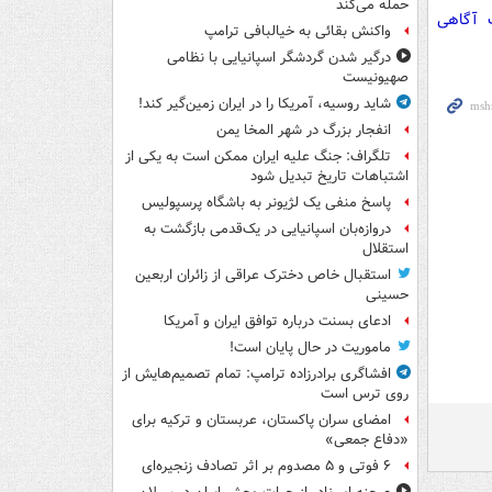
حمله می‌کند
ت آگاهی
واکنش بقائی به خیالبافی ترامپ
درگیر شدن گردشگر اسپانیایی با نظامی
صهیونیست
شاید روسیه، آمریکا را در ایران زمین‌گیر کند!
انفجار بزرگ در شهر المخا یمن
تلگراف: جنگ علیه ایران ممکن است به یکی از
اشتباهات تاریخ تبدیل شود
پاسخ منفی یک لژیونر به باشگاه پرسپولیس
دروازه‌بان اسپانیایی در یک‌قدمی بازگشت به
استقلال
استقبال خاص دخترک عراقی از زائران اربعین
حسینی
ادعای بسنت درباره توافق ایران و آمریکا
ماموریت در حال پایان است!
افشاگری برادرزاده ترامپ: تمام تصمیم‌هایش از
روی ترس است
امضای سران پاکستان، عربستان و ترکیه برای
«دفاع جمعی»
۶ فوتی و ۵ مصدوم بر اثر تصادف زنجیره‌ای