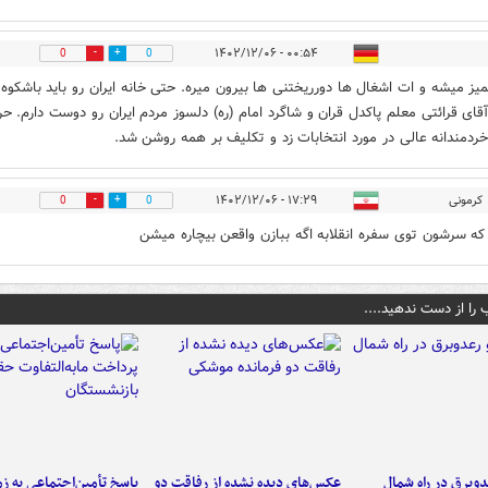
۰۰:۵۴ - ۱۴۰۲/۱۲/۰۶
0
0
میز میشه و ات اشغال ها دورریختنی ها بیرون میره. حتی خانه ایران رو باید باشکوه 
آقای قرائتی معلم پاکدل قران و شاگرد امام (ره) دلسوز مردم ایران رو دوست دارم. ح
ردمندانه عالی در مورد انتخابات زد و تکلیف بر همه روشن شد.
کرمونی
۱۷:۲۹ - ۱۴۰۲/۱۲/۰۶
0
0
 که سرشون توی سفره انقلابه اگه ببازن واقعن بیچاره میشن
 را از دست ندهید....
دوبرق در راه شمال
عکس‌های دیده نشده از رفاقت دو
پاسخ تأمین‌اجتماعی به ز