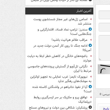
صحنه ای نادر از حیات وحش ایران در سبلان
آخرین اخبار
اسامی ژل‌های غیر مجاز شستشوی پوست
منتشر شد
سندرز: ترامپ نماد فساد، اقتدارگرایی و
جنگ‌طلبی است!
مراقب علائم هپاتیت باشید!
ادامه جنگ تا روی کار آمدن دولت جدید در
آمریکا!
باغچه‌های خانگی در کاهش خطر ابتلا به دیابت
موثرند
نگرانی تل‌آویو از گسترش پرونده‌های جاسوسی
مرتبط با ایران
نیویورک تایمز: غرب تمایلی به تجهیز اوکراین
به موشک‌های رهگیر ندارد
آیا از نفوذ نتانیاهو در واشنگتن کاسته شده
است؟
بررسی: 0
توافق پرو و مکزیک بر سر ازسرگیری روابط
دیپلماتیک
پزشکیان: شکافی بین دولت و نیروهای مسلح
پاسخ