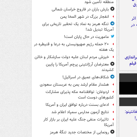
منطقه تأمین شود
وق
بارش باران در فاروج خراسان شمالی
انفجار بزرگ در شهر المخا یمن
تنگه هرمز به نماد یک تحقیر تاریخی برای
آمریکا تبدیل شد!
ماموریت در حال پایان است!
۲۰ حمله رژیم صهیونیستی به درعا و قنیطره در
یک هفته
یراندازی
خیزش مردم لبنان علیه دولت سازشکار و خائن
فیلم
معترضان آرژانتینی پرچم آمریکا را پایین
کشیدند
شکاف‌های عمیق در اسرائیل!
هشدار مقام ارشد یمن به عربستان سعودی
اردوغان: توافقنامه مکه پذیرای مشارکت
کشورهای دوست است
ادعای بسنت درباره توافق ایران و آمریکا
نتایج آزمون مدارس سمپاد اعلام شد
تاثیرات منفی جنگ علیه ایران بر بازار کار
آمریکا
رونمایی از مختصات جدید تنگۀ هرمز