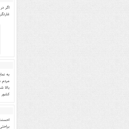
اگر در
غارتگرا
به نما
مردم ب
بالا ش
کشور ب
احسنت 
براحتی 