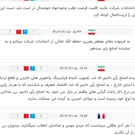
 انتخابات شرکت نکنید اقلیت فرصت طلب وخودخواه خوشحال تر است باید دست این
ن را ازبیت‌المال کوتاه کرد
۱۵:۳۲ - ۱۴۰۲/۱۲/۰۵
7
1
به فرموده مقام معظم رهبری حفظه الله تعالی در انتخابات شرکت میکنم و به
نماینده اصلح رای میدهم.
۱۸:۱۸ - ۱۴۰۲/۱۲/۰۵
1
2
ینده اصلح رأی دادیم که شد تصویب لایحه فیلترینگ پلتفورم های خارجی و قطع ارتبا
ا دنیای خارج ، به اصلح رأی دادیم که شد اقتصاد ضعیف و‌ شکننده که با هربار پایین
دن نرخ دلار باعث گرانی های عظیم در بازار می شود. به اصلح رأی دادیم، بی عدالتی 
ه اوج خود رسیده است و جوانان امیدی به آینده این مملکت ندارند.
۱۹:۵۶ - ۱۴۰۲/۱۲/۰۵
1
0
! هر آدم عاقلی میدانست که مردم مومن و صاحبان انقلاب نمیگذارند مزدوران بی 
از آن بگذرند