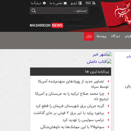
RSS
آرشیو
تماس با ما
دربارهٔ ما
MASHREGH
NEWS
یلم
دیدگاه
پیوندها
بازار
اپ
پربازدیدترین ها
تصاویر جدید از پهپادهای منهدم‌شده آمریکا
رش
توسط سپاه
چرا محمد صلاح ترکیه را به عربستان و آمریکا
ترجیح داد
گربه جریان برق شهرستان فریمان را قطع کرد
برخورد پراید با تیر برق ۲ فوتی بر جای گذاشت
ترامپ سوئیس را تهدید کرد
سوخو۳۵ با این موشک‌ها به ناوهای‌جنگی