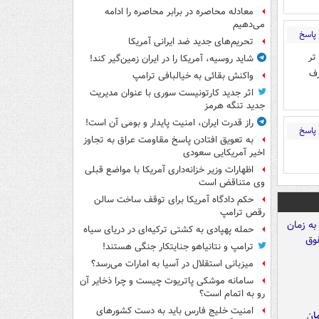
معادله محاصره در برابر محاصره را ادامه
می‌دهیم
پاسخ
تحریم‌های جدید ضد ایرانی آمریکا
تر
شاید روسیه، آمریکا را در ایران زمین‌گیر کند!
رف
واکنش بقائی به خیالبافی ترامپ
اثر جدید کارتونیست سوری با عنوان مدیریت
جدید تنگه هرمز
راز قدرت ایران، امنیت پایدار و بومی آن است!
پاسخ
به تعویق افتادن پاسخ مقاومت عراق به تجاوز
اخیر آمریکایی سعودی
اظهارات وزیر خزانه‌داری آمریکا با مواضع قبلی
وی متناقض است
حکم دادگاه آمریکا برای توقف ساخت سالن
رقص ترامپ
حمله پهپادی به کشتی ترکیه‌ای در دریای سیاه
ترامپ و نتانیاهو جنایتکار جنگی هستند!
میزبانی استقلال در آسیا به امارات می‌رسد؟
سامانه موشکی پاتریوت چیست و چرا ذخایر آن
رو به اتمام است؟
امنیت خلیج فارس باید به دست کشورهای
مان