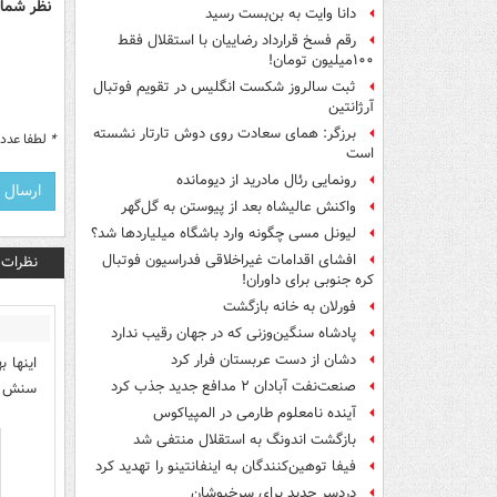
نظر شما 
دانا وایت به بن‌بست رسید
رقم فسخ قرارداد رضاییان با استقلال فقط
۱۰۰میلیون تومان!
ثبت سالروز شکست انگلیس در تقویم فوتبال
آرژانتین
برزگر: همای سعادت روی دوش تارتار نشسته
*
لطفا عدد م
است
رونمایی رئال مادرید از دیومانده
واکنش عالیشاه بعد از پیوستن به گل‌گهر
لیونل مسی چگونه وارد باشگاه میلیاردها شد؟
افشای اقدامات غیراخلاقی فدراسیون فوتبال
نظرات
کره جنوبی برای داوران!
فورلان به خانه بازگشت
پادشاه سنگین‌وزنی که در جهان رقیب ندارد
دشان از دست عربستان فرار کرد
اینها 
صنعت‌نفت آبادان ۲ مدافع جدید جذب کرد
سنش کم
آینده نامعلوم طارمی در المپیاکوس
بازگشت اندونگ به استقلال منتفی شد
فیفا توهین‌کنندگان به اینفانتینو را تهدید کرد
دردسر جدید برای سرخپوشان