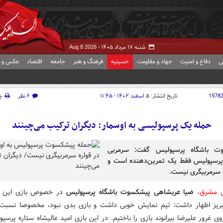
شنبه ۱۷ مرداد ۱۴۰۵ -
Aug 8 2026
ی
دفاع و امنیت
جهاد و مقاومت
حسینیه
فرهنگ و هنر
جامعه
اقتصاد
عکس و ف
1578
تاریخ انتشار:
۵ اسفند ۱۴۰۲ - ۱۱:۴۵
۶ نظر
چ
حمله یک پرسپولیسی به اوسمار: دیگران ترکیب می‌چینند
ت باشگاه پرسپولیس گفت: سرمربی
پرسپولیس فقط یک تمرین‌دهنده است و
ه سرمربیگری نیست.
ش مشرق،
ضیا عربشاهی پیشکسوت باشگاه پرسپولیس
در خصوص بازی این تی
یز اظهار داشت: تیم نمایش خوبی داشت و بازی بدی نبود، مخصوصا نسبت 
ی غرور علیرضا بیرانوند بازی را باختیم. در این بازی امید عالیشاه ستاره پرسپ