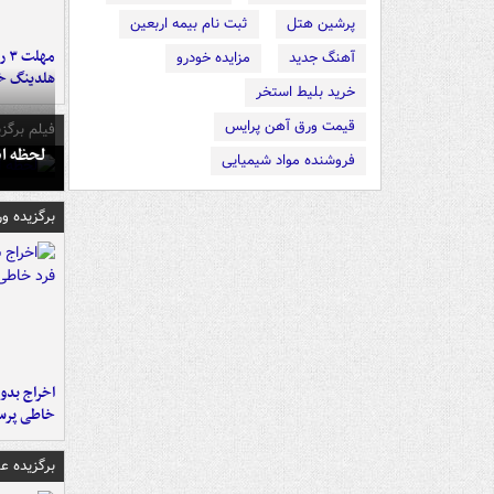
پرشین هتل
ثبت نام بیمه اربعین
مه
آهنگ جدید
مزایده خودرو
هلدینگ خ
خرید بلیط استخر
قیمت ورق آهن پرایس
فیلم برگزی
لحظه انفجار جایگاه
فروشنده مواد شیمیایی
برگزیده و
اخراج بدون
خاطی پرس
برگزیده 