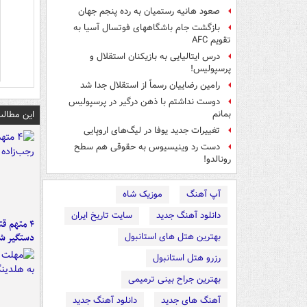
صعود هانیه رستمیان به رده پنجم جهان
بازگشت جام باشگاههای فوتسال آسیا به
تقویم AFC
درس ایتالیایی‌ به بازیکنان استقلال و
پرسپولیس!
رامین رضاییان رسماً از استقلال جدا شد
دوست نداشتم با ذهن درگیر در پرسپولیس
این مطالب
بمانم
تغییرات جدید یوفا در لیگ‌های اروپایی
دست رد وینیسیوس به حقوقی هم سطح
رونالدو!
آپ آهنگ
موزیک شاه
دانلود آهنگ جدید
سایت تاریخ ایران
۴ متهم ق
بهترین هتل های استانبول
دستگیر ش
رزرو هتل استانبول
بهترین جراح بینی ترمیمی
آهنگ های جدید
دانلود آهنگ جدید