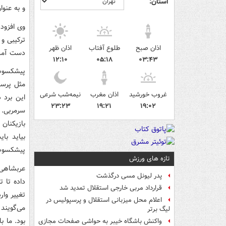
استان:
و به عنوا
وی افزود
ترکیبی و 
اذان صبح
طلوع آفتاب
اذان ظهر
دست آمد
۱۲:۱۰
۰۵:۱۸
۰۳:۴۳
پیشکسوت 
مثل پرسپو
غروب خورشید
اذان مغرب
نیمه‌شب شرعی
این برد 
۲۳:۲۳
۱۹:۲۱
۱۹:۰۲
سرمربی. ا
بازیکنان
بیاید با
پیشکسوت 
تازه های ورزش
عربشاهی خ
پدر لیونل مسی درگذشت
داده تا 
قرارداد مربی خارجی استقلال تمدید شد
تغییر وا
اعلام محل میزبانی استقلال و پرسپولیس در
می‌گویند 
لیگ برتر
بود. ما 
واکنش باشگاه خیبر به حواشی صفحات مجازی