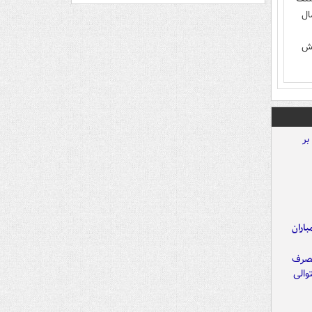
ال
وش
اران