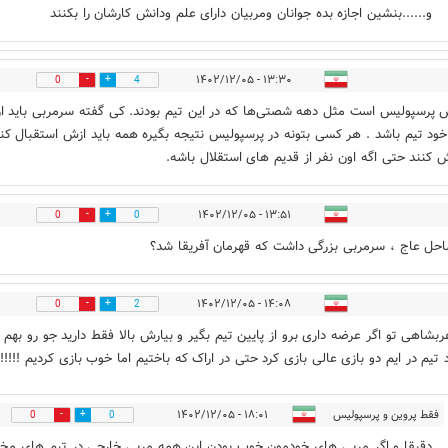
و......بنشین اجازه بده جوانان ومربیان دارای علم ودانش کارشان را بکنند
۱۳:۳۰ - ۱۴۰۲/۱۲/۰۵
0
4
 پرسپولیس است مثل دهه شصتی‌ها که در این تیم بودند. کی گفته سرمربی باید از
د تیم باشد . هر کسی بتونه در پرسپولیس نتیجه بگیره همه باید ازش استقبال کنن
 کنند حتی اگه اون نفر از قدیم های استقلال باشه.
۱۳:۵۱ - ۱۴۰۲/۱۲/۰۵
0
0
حل عاج ، سرمربی بزرگی داشت که قهرمان آفریقا شد؟
۱۴:۰۸ - ۱۴۰۲/۱۲/۰۵
0
2
ربشاهی تو اگر عرضه داری برو از پایین تیم بگیر و بیارش بالا فقط دارید جو رو بهم
د تیم در ایم دو بازی عالی بازی کرد حتی در اراک که باختیم اما خوب بازی کردیم !!!!!
فقط پروین و پرسپولیس
۱۸:۰۱ - ۱۴۰۲/۱۲/۰۵
0
0
دقیقا و اگر مربی های خودمون خوب بودن این همه مربی خارجی در تیم های مخ