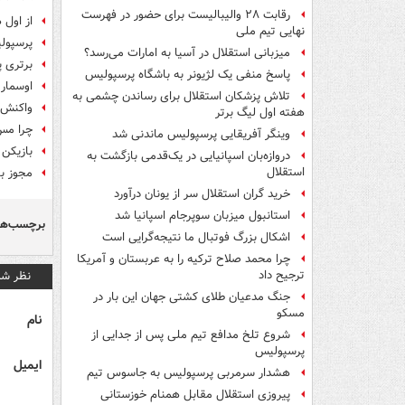
رقابت ۲۸ والیبالیست برای حضور در فهرست
از اول 
نهایی تیم ملی
پرسپول
میزبانی استقلال در آسیا به امارات می‌رسد؟
برتری پ
پاسخ منفی یک لژیونر به باشگاه پرسپولیس
اوسمار:
تلاش پزشکان استقلال برای رساندن چشمی به
واکنش 
هفته اول لیگ برتر
چرا مس 
وینگر آفریقایی پرسپولیس ماندنی شد
بازیکن
دروازه‌بان اسپانیایی در یک‌قدمی بازگشت به
استقلال
مجوز ب
خرید گران استقلال سر از یونان درآورد
استانبول میزبان سوپرجام اسپانیا شد
برچسب‌ها
اشکال بزرگ فوتبال ما نتیجه‌گرایی است
چرا محمد صلاح ترکیه را به عربستان و آمریکا
نظر شم
ترجیح داد
جنگ مدعیان طلای کشتی جهان این بار در
مسکو
نام
شروع تلخ مدافع تیم ملی پس از جدایی از
پرسپولیس
ایمیل
هشدار سرمربی پرسپولیس به جاسوس تیم
پیروزی استقلال مقابل همنام خوزستانی