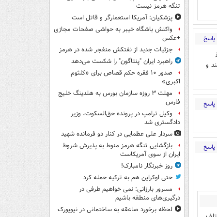
تنگه هرمز نیست
پزشکیان: آمریکا استعمارگر و قاتل است
واکنش باشگاه خیبر به حواشی صفحات مجازی
+عکس
پاسخ
جزئیات جدید از نفتکش منفجر شده در هرمز
راهبرد ایران "پنتاگون" را شکست می‌دهد
د و
صدور ۱۰ فقره حکم قصاص برای «کلثوم
اکبری»
مهلت ۳ روزه سازمان بورس به هلدینگ خلیج
فارس
پاسخ
وکیل ترامپ در پرونده حق‌السکوت، وزیر
دادگستری شد
سردار علی عظمایی در کنار دو فرمانده شهید
بازگشایی تنگه هرمز منوط به پذیرش شروط
پاسخ
ایران از سوی آمریکاست
روز خبرنگار نامبارک!
حتی اوکراین هم به ترکیه حمله کرد
مسرور بارزانی: نمی خواهیم طرفی در
درگیری‌های منطقه باشیم
لحظه برخورد صاعقه به ساختمانی در نیویورک
تلف