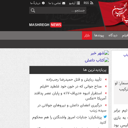
RSS
آرشیو
تماس با ما
دربارهٔ ما
MASHREGH
NEWS
یلم
دیدگاه
پیوندها
بازار
اپ
پربازدیدترین ها
تأیید ربایش و قتل حمیدرضا رجب‌زاده
مداح جوانی که در خون خود غلطید +فیلم
استقرار انبوه «دی‌اف‑۱۷» و پایان عصر پدافند
آمریکا +عکس
درگیری اعضای داعش و نیروهای جولانی در
م برابر
سیده زینب
به بازی
پزشکیان: جنایات امروز واشنگتن را هم محکوم
کنید
ولیس بود