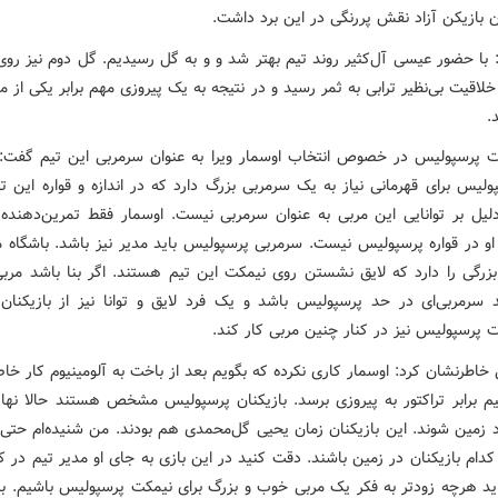
ن بازیکن آزاد نقش پررنگی در این برد داشت.
: با حضور عیسی آل‌کثیر روند تیم بهتر شد و و به گل رسیدیم. گل دوم نیز روی
خلاقیت بی‌نظیر ترابی به ثمر رسید و در نتیجه به یک پیروزی مهم برابر یکی از م
.
پرسپولیس در خصوص انتخاب اوسمار ویرا به عنوان سرمربی این تیم گفت:
لیس برای قهرمانی نیاز به یک سرمربی بزرگ دارد که در اندازه و قواره این ت
دلیل بر توانایی این مربی به عنوان سرمربی نیست. اوسمار فقط تمرین‌دهنده
و در قواره پرسپولیس نیست. سرمربی پرسپولیس باید مدیر نیز باشد. باشگاه ما
 بزرگی را دارد که لایق نشستن روی نیمکت این تیم هستند. اگر بنا باشد مرب
ید سرمربی‌ای در حد پرسپولیس باشد و یک فرد لایق و توانا نیز از بازیکنان
پرسپولیس نیز در کنار چنین مربی کار کند.
اطرنشان کرد: اوسمار کاری نکرده که بگویم بعد از باخت به آلومینیوم کار خا
تیم برابر تراکتور به پیروزی برسد. بازیکنان پرسپولیس مشخص هستند حالا نهای
رد زمین شوند. این بازیکنان زمان یحیی گل‌محمدی هم بودند. من شنیده‌ام حتی 
کدام بازیکنان در زمین باشند. دقت کنید در این بازی به جای او مدیر تیم در ک
باید هرچه زودتر به فکر یک مربی خوب و بزرگ برای نیمکت پرسپولیس باشیم. ب