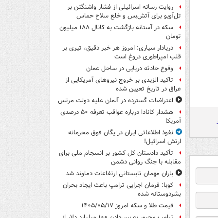
روایت رسانه اسرائیلی از فشار واشنگتن بر
تل‌آویو برای آتش‌بس و خلع سلاح حماس
سکه در آستانه بازگشت به کانال ۱۸۸ میلیون
تومان
دریادار سیاری: امروز هر خبر دقیق، تیری بر
قلب امپراطوری دروغ است
وقوع حادثه دریایی در ساحل عمان
تاکید الزیدی بر خروج نیروهای آمریکایی از
عراق در تاریخ تعیین شده
اعتراضات گسترده در آلمان علیه دولت مرتس
هشدار کانادا درباره عواقب تعرفه ۵۰ درصدی
آمریکا
نفوذ اطلاعاتی ایران در یگان فوق محرمانه
ارتش اسرائیل!
تأکید دادستان کل کشور بر انسجام ملی برای
مقابله با جنگ روانی دشمن
باران مهمان تابستانی ارتفاعات دماوند شد
کوبا: فرمان اجرایی ترامپ باعث ایجاد بحران
بشردوستانه شده
قیمت طلا و سکه امروز ۱۴۰۵/۰۵/۱۷
ترامپ مجبور به پس‌دادن ۱۰۰ میلیارد دلار از