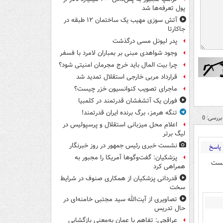
پول تعرفه‌ها شد
آتش سوزی مهیب یک ساختمان ۱۲ طبقه در
جاکارتا
پدر لیونل مسی درگذشت
وجود شواهدی مبنی بر بمباران لامرد با فسفر
چرا بیت المال باید خرج مجرمان امنیتی شود؟
قرارداد مربی خارجی استقلال تمدید شد
ماجرای تصویب کنوانسیون خزر چیست؟
فوران یک آتشفشان قدرتمند در کلمبیا
تنگه هرمز، برگ برنده ایران قدرتمند!
بررسی: 0
اعلام محل میزبانی استقلال و پرسپولیس در
لیگ برتر
نشست خبری رئیس جمهور در روز خبرنگار
پاسخ
پزشکیان: گفت‌وگوها آمریکا را مجبور به
هست
همراهی کرد
قدردانی پزشکیان از همکاری صنوف در شرایط
سخت
تصاویری از آیت‌الله سید مجتبی خامنه‌ای در
حال تدریس
عراقچی: تفاهم با عمان به‌معنی بازگشایی