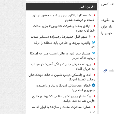
ند. کسی
آخرین اخبار
خدمه ناو لینکلن: پس از ۸ ماه حضور در دریا
بگیرد.
خسته و درمانده‌ شدیم
راه برای
توافق بغداد و شرکت «شورون» برای احداث
خط لوله بصره
خوبی را
۴ متهم قتل حمیدرضا رجب‌زاده دستگیر شدند
ولایتی: نیروهای خارجی باید منطقه را ترک
کنند
هشدار دبیر شورای عالی امنیت ملی به امریکا
درباره تنگه هرمز
پرونده حقوقی جنایت جنگی آمریکا در میناب
به جریان افتاد
ادعای زلنسکی درباره تامین ماهانه موشک‌های
رهگیر توسط آمریکا
خطای محاسباتی آمریکا و برتری راهبردی
جمهوری اسلامی!
زنگ خطر پایان ذخایر دفاعی کشورهای خلیج
فارس هم به صدا درآمد
عمان: مذاکرات مثبت و سازنده با ایران ادامه
دارد