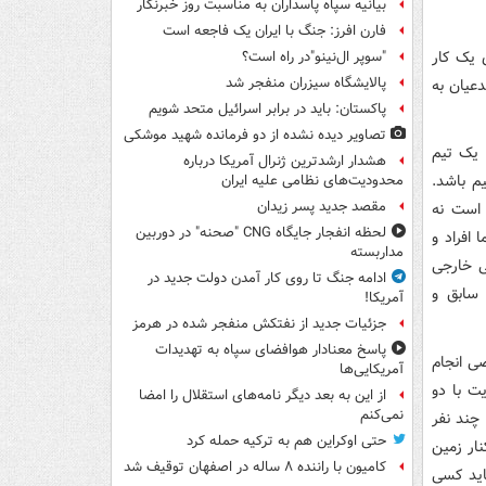
بیانیه سپاه پاسداران به مناسبت روز خبرنگار
فارن افرز: جنگ با ایران یک فاجعه است
 یک کار
"سوپر ال‌نینو"در راه است؟
پالایشگاه سیزران منفجر شد
دعیان به
پاکستان: باید در برابر اسرائیل متحد شویم
تصاویر دیده‌ نشده از دو فرمانده شهید موشکی
 یک تیم
هشدار ارشدترین ژنرال آمریکا درباره
یم باشد.
محدودیت‌های نظامی علیه ایران
مقصد جدید پسر زیدان
 است نه
لحظه انفجار جایگاه CNG "صحنه" در دوربین
 افراد و
مداربسته
ی خارجی
ادامه جنگ تا روی کار آمدن دولت جدید در
 سابق و
آمریکا!
جزئیات جدید از نفتکش منفجر شده در هرمز
پاسخ معنادار هوافضای سپاه به تهدیدات
صی انجام
آمریکایی‌ها
ت با دو
از این به بعد دیگر نامه‌های استقلال را امضا
نمی‌کنم
چند نفر
حتی اوکراین هم به ترکیه حمله کرد
نار زمین
کامیون با راننده ۸ ساله در اصفهان توقیف شد
اید کسی