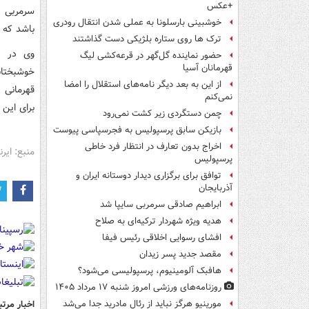
+عکس
سرمربی ت
خوشبینی بارسلونا به عملی شدن انتقال رودری
باشد که 
ترک ها روی ستاره بلژیکی دست گذاشتند
وی در پ
حضور نماینده گل‌گهر در قرعه‌کشی لیگ
قهرمانان آسیا
خوشبختانه
از این به بعد دیگر نامه‌های استقلال را امضا
قهرمانی 
نمی‌کنم
برای این 
چمن دستگردی زیر کشت نمی‌رود
بازیکن سابق پرسپولیس به فجرسپاسی پیوست
اخراج بدون تعارف در انتظار فرد خاطی
منبع: ایرنا
پرسپولیس
توافق برای برگزاری دیدار دوستانه ایران و
آذربایجان
ابراهیم صادقی سرمربی سایپا شد
هدیه ویژه شهردار ترکیه‌ای به صلاح
افشای رسوایی اخلاقی رئیس فیفا
مقصد جدید پسر زیدان
هافبک آلومینیوم، پرسپولیسی می‌شود؟
روزنامه‌های ورزشی امروز ‌شنبه ۱۷ مرداد ۱۴۰۵
اخبار مرتب
مورینیو هرگز نباید از رئال مادرید جدا می‌شد