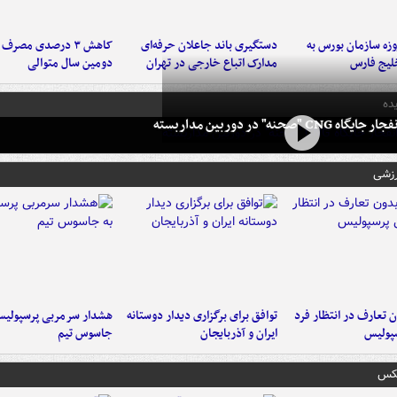
لت ۳ روزه سازمان بورس به
دستگیری باند جاعلان حرفه‌ای
کاهش ۳ درصدی مصرف
لیج فارس
مدارک اتباع خارجی در تهران
دومین سال متوالی
ده
 CNG "صحنه" در دوربین مداربسته
رزشی
 تعارف در انتظار فرد
توافق برای برگزاری دیدار دوستانه
هشدار سرمربی پرسپولیس
پولیس
ایران و آذربایجان
جاسوس تیم
عکس