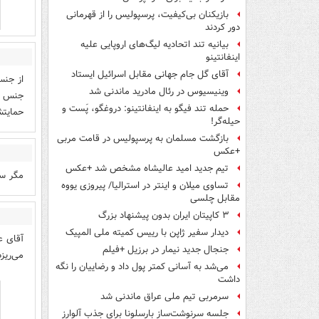
بازیکنان بی‌کیفیت، پرسپولیس را از قهرمانی
دور کردند
بیانیه تند اتحادیه لیگ‌های اروپایی علیه
اینفانتینو
آقای گل جام جهانی مقابل اسرائیل ایستاد
از جنس
وینیسیوس در رئال مادرید ماندنی شد
جنس خو
حمله تند فیگو به اینفانتینو: دروغگو، پَست‌ و
حمایتش
حیله‌گر!
بازگشت مسلمان به پرسپولیس در قامت مربی
+عکس
تیم جدید امید عالیشاه مشخص شد +عکس
مگر سا
تساوی میلان و اینتر در استرالیا/ پیروزی یووه
مقابل چلسی
۳ کاپیتان ایران بدون پیشنهاد بزرگ
دیدار سفیر ژاپن با رییس کمیته ملی المپیک
آقای ع
جنجال جدید نیمار در برزیل +فیلم
می‌ریز
می‌شد به آسانی کمتر پول داد و رضاییان را نگه
داشت
سرمربی تیم ملی عراق ماندنی شد
جلسه سرنوشت‌ساز بارسلونا برای جذب آلوارز