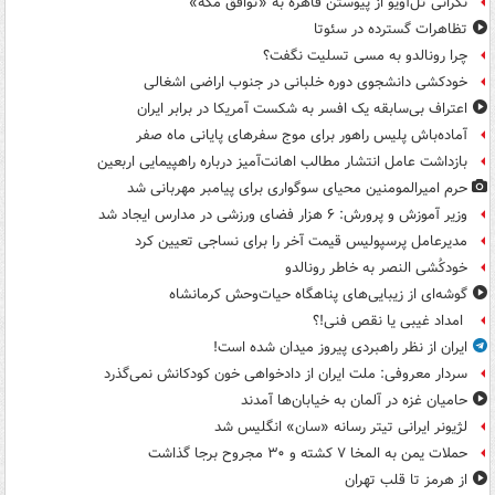
نگرانی تل‌آویو از پیوستن قاهره به «توافق مکه»
تظاهرات گسترده در سئوتا
چرا رونالدو به مسی تسلیت نگفت؟
خودکشی دانشجوی دوره خلبانی در جنوب اراضی اشغالی
اعتراف بی‌سابقه یک افسر به شکست آمریکا در برابر ایران
آماده‌باش پلیس راهور برای موج سفرهای پایانی ماه صفر
بازداشت عامل انتشار مطالب اهانت‌آمیز درباره راهپیمایی اربعین
حرم امیرالمومنین محیای سوگواری برای پیامبر مهربانی شد
وزیر آموزش و پرورش: ۶ هزار فضای ورزشی در مدارس ایجاد شد
مدیرعامل پرسپولیس قیمت آخر را برای نساجی تعیین کرد
خودکُشی النصر به خاطر رونالدو
گوشه‌ای از زیبایی‌های پناهگاه‌ حیات‌وحش کرمانشاه
امداد غیبی یا نقص فنی!؟
ایران از نظر راهبردی پیروز میدان شده است!
سردار معروفی: ملت ایران از دادخواهی خون کودکانش نمی‌گذرد
حامیان غزه در آلمان به خیابان‌ها آمدند
لژیونر ایرانی تیتر رسانه «سان» انگلیس شد
حملات یمن به المخا ۷ کشته و ۳۰ مجروح برجا گذاشت
از هرمز تا قلب تهران