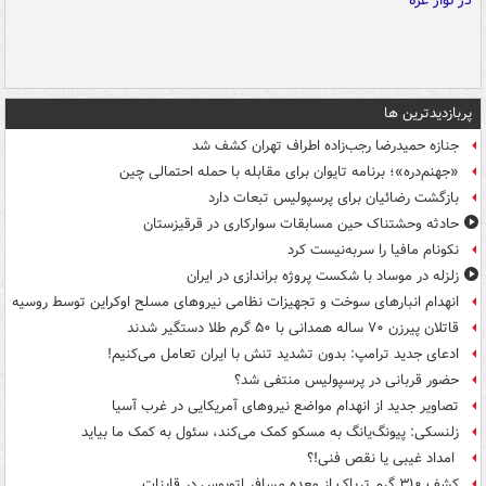
پربازدیدترین ها
جنازه حمیدرضا رجب‌زاده اطراف تهران کشف شد
«جهنم‌دره»؛ برنامه تایوان برای مقابله با حمله احتمالی چین
بازگشت رضائیان برای پرسپولیس تبعات دارد
حادثه وحشتناک حین مسابقات سوارکاری در قرقیزستان
نکونام مافیا را سربه‌نیست کرد
زلزله در موساد با شکست پروژه براندازی در ایران
انهدام انبارهای سوخت و تجهیزات نظامی نیروهای مسلح اوکراین توسط روسیه
قاتلان پیرزن ۷۰ ساله همدانی با ۵۰ گرم طلا دستگیر شدند
ادعای جدید ترامپ: بدون تشدید تنش با ایران تعامل می‌کنیم!
حضور قربانی در پرسپولیس منتفی شد؟
تصاویر جدید از انهدام مواضع نیروهای آمریکایی در غرب آسیا
زلنسکی: پیونگ‌یانگ به مسکو کمک می‌کند، سئول به کمک ما بیاید
امداد غیبی یا نقص فنی!؟
کشف ۳۱۰ گرم تریاک از معده مسافر اتوبوس در قاینات