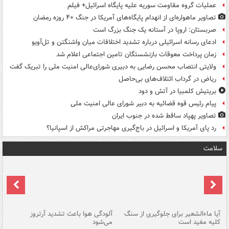
عملیات گروه مقاومت سوریه علیه پایگاه اسرائیل+ فیلم
تصاویر ماهواره‌ای از انهدام پایگاه‌های آمریکا در جنگ ۴۰ روزه رمضان
صربستان: اروپا در آستانه یک جنگ بزرگ است
ادعای رسانه اسرائیلی درباره تشدید اختلافات میان واشنگتن و تل‌آویو
زمان پرداخت معوقات بازنشستگان تامین اجتماعی اعلام شد
ولایتی انتصاب محسن رضایی به دبیری شورای‌عالی امنیت ملی را تبریک گفت
ریاض در گرداب ائتلاف‌های بی‌حاصل
بریتیش کلمبیا در آتش و دود
پیام رئیس قوه قضائیه به دبیر شورای عالی امنیت ملی
تصاویر پهپاد ساقط شده در جنوب ایران
رد پای آمریکا و اسرائیل در باج‌گیری مهاجرتی مراکش از اسپانیا؟
سلامت
آیا ماءالشعیر برای جلوگیری از سنگ
آلودگی هوا باعث تشدید آرتروز
حذ
کلیه مفید است
می‌شود
کل