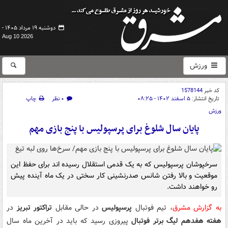
دوشنبه ۱۹ مرداد ۱۴۰۵ -
Aug 10 2026
ورزش
کد خبر
1578144
تاریخ انتشار:
۵ اسفند ۱۴۰۲ - ۰۸:۲۵
۰ نظر
چاپ
ورزش
پایان سال شلوغ برای پرسپولیس با پنج بازی مهم
سرخپوشان پرسپولیس که به یک قدمی استقلال رسیده اند برای حفظ این
موقعیت و بالا رفتن شانس صدرنشینی کار سختی در یک ماه آینده پیش
رو خواهند داشت.
به گزارش مشرق
، تیم فوتبال
پرسپولیس
در حالی مقابل
تراکتور تبریز
در
هفته هفدهم لیگ برتر فوتبال
پیروزی رسید که باید در آخرین ماه سال