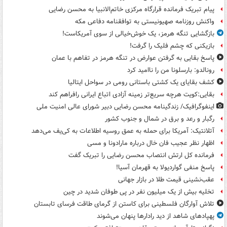
پیام تبریک فرمانده قرارگاه مرکزی خاتم‌الانبیا به محسن رضایی
واکنش روزنامه صهیونیستی به توافقنامه دفاعی مکه
بازگشایی تنگه هرمز، یک خوش‌خیالی از سوی آمریکاست!
بازیکنی که چشم فلیک را گرفت!
پاسخ بقایی به گرفتن عوارض در تنگه هرمز در تفاهم با عمان
رونالدو: بارسلونا من را ناامید کرد
کشف بقایای یک کشتی باستانی رومی در سواحل ایتالیا
بقایی:کویت هرچه سریع‌تر زمینه آزادی اتباع ایرانی رافراهم کند
اینفوگرافیک/ زندگینامه محسن رضایی دبیر شورای عالی امنیت‌ ملی
رگبار و رعد و برق در شمال و جنوب کشور
آتلانتیک: آمریکا برای حمله به عمق روسیه اطلاعات به کی‌یف می‌دهد
اظهار نظر عجیب فان خال درباره مارادونا و مسی
فرمانده کل ارتش انتصاب محسن رضایی را تبریک گفت
پاسخ منفی گواردیولا به قهرمان آسیا!
عقب‌نشینی قیمت طلا در بازار جهانی
تخلیه بیش از یک میلیون نفر در پی طوفان شدید در چین
تلاش آوارگان فلسطینی برای کاستن از گرمای طاقت فرسای تابستان
پهپادهای شاهد از دید رادارها پنهان می‌شوند