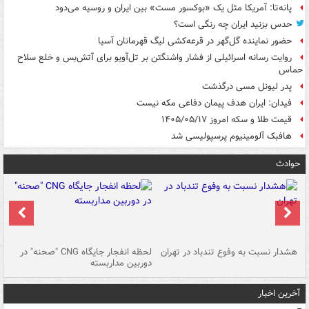
پانه‌تا: آمریکا مثل یک «بوکسور مست» بین ایران و روسیه می‌دود
حدس بزنید ایران چه رنگی است؟
حضور نماینده گل‌گهر در قرعه‌کشی لیگ قهرمانان آسیا
روایت رسانه اسرائیلی از فشار واشنگتن بر تل‌آویو برای آتش‌بس و خلع سلاح
حماس
پدر لیونل مسی درگذشت
فیدان: ایران هدف پیمان دفاعی مکه نیست
قیمت طلا و سکه امروز ۱۴۰۵/۰۵/۱۷
هافبک آلومینیوم پرسپولیسی شد
حوادث
ای
هشدار نسبت به وفوع تندباد در تهران
لحظه انفجار جایگاه CNG "صحنه" در
دس
دوربین مداربسته
ات
آخرین اخبار