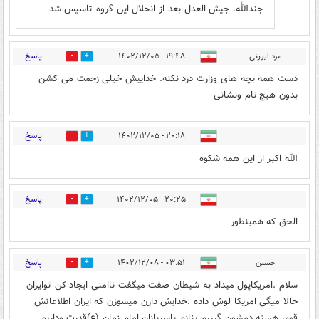
جندالله. جیش العدل بعد از انحلال این گروه تاسیس شد
پاسخ
مرد ایرونی
۱۹:۴۸ - ۱۴۰۲/۱۲/۰۵
2
3
دست همه بچه های وزارت درد نکنه. خداییش خیلی زحمت می کشن
بدون هیچ نام ونشانی
پاسخ
۲۰:۱۸ - ۱۴۰۲/۱۲/۰۵
1
4
الله اکبر از این همه شکوه
پاسخ
۲۰:۲۵ - ۱۴۰۲/۱۲/۰۵
1
3
الحق که همینطور
پاسخ
حسین
۰۳:۵۱ - ۱۴۰۲/۱۲/۰۸
0
0
سلام .امریکاپول میداد به شیطان صفت میگفت ناامنی ایجاد کن توایران
حالا میگی امریکا لوش داده .خدایش دارن میسوزن که ایران اطلاعاتش
قوی هسته دمشون گرررم بنازم باسربازان امام زمان (ع)قدرت وداریم