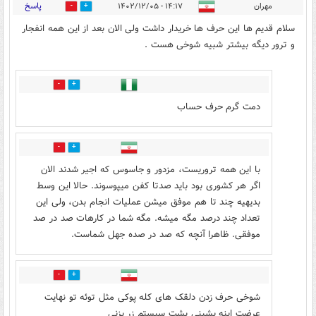
پاسخ
مهران
۱۴:۱۷ - ۱۴۰۲/۱۲/۰۵
41
75
سلام قدیم ها این حرف ها خریدار داشت ولی الان بعد از این همه انفجار
و ترور دیگه بیشتر شبیه شوخی هست .
5
27
دمت گرم حرف حساب
23
6
با این همه تروریست، مزدور و جاسوس که اجیر شدند الان
اگر هر کشوری بود باید صدتا کفن میپوسوند. حالا این وسط
بدیهیه چند تا هم موفق میشن عملیات انجام بدن، ولی این
تعداد چند درصد مگه میشه. مگه شما در کارهات صد در صد
موفقی. ظاهرا آنچه که صد در صده جهل شماست.
46
11
شوخی حرف زدن دلقک های کله پوکی مثل توئه تو نهایت
عرضت اینه بشینی پشت سیستم زر بزنی