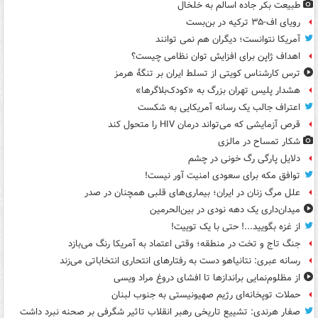
طبیعت بکر جاده اسالم به خلخال
رویای اف-۳۵ ترکیه در بن‌بست
آمریکا نتوانست؛ دیگران هم نمی توانند
اهداف ژاپن برای افزایش توان نظامی چیست؟
ترس کارشناس کویتی از تسلط ایران بر تنگۀ هرمز
هشدار پلیس تهران بزرگ به «کودک‌بلاگرها»
اعتراف جالب یک رسانه آمریکایی به شکست
قرص آزمایشی که می‌تواند درمان HIV را متحول کند
شکار تمساح در مالزی
دلایل پارگی رگ خونی در چشم
توافق مکه برای سعودی امنیت آور نیست!
علل مرگ زنان در ایران؛ بیماری‌های قلبی همچنان در صدر
میدان‌داری یک دهه نودی در بین‌الحرمین
از غزه بگویید...! حتی با یک توییت!
جنگ تاج و تخت در منطقه؛ وقتی اعتماد به آمریکا رنگ می‌بازد
رسانه عبری: نتانیاهو دست به رفتارهای انتحاری انتخاباتی می‌زند
از مظلوم‌نمایی براندازها تا افشای دروغ مراد ویسی
حملات توپخانه‌ای رژیم صهیونیستی به جنوب لبنان
صفار هرندی: تشییع تاریخی رهبر انقلاب تاثیر شگرفی بر صحنه نبرد داشت