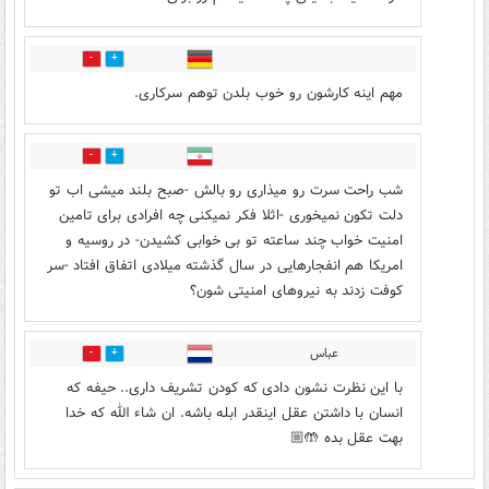
39
7
مهم اینه کارشون رو خوب بلدن توهم سرکاری.
0
2
شب راحت سرت رو میذاری رو بالش -صبح بلند میشی اب تو
دلت تکون نمیخوری -اثلا فکر نمیکنی چه افرادی برای تامین
امنیت خواب چند ساعته تو بی خوابی کشیدن- در روسیه و
امریکا هم انفجارهایی در سال گذشته میلادی اتفاق افتاد -سر
کوفت زدند به نیروهای امنیتی شون؟
عباس
0
0
با اين نظرت نشون دادى كه كودن تشريف دارى.. حيفه كه
انسان با داشتن عقل اينقدر ابله باشه. ان شاء الله كه خدا
بهت عقل بده 🤲🏼