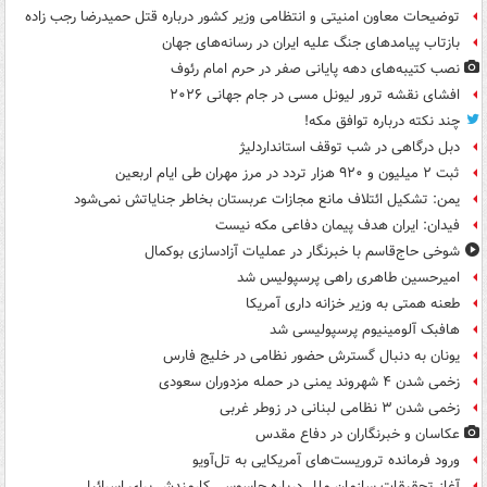
توضیحات معاون امنیتی و انتظامی وزیر کشور درباره قتل حمیدرضا رجب زاده
بازتاب پیامدهای جنگ علیه ایران در رسانه‌های جهان
نصب کتیبه‌های دهه پایانی صفر در حرم امام رئوف
افشای نقشه ترور لیونل مسی در جام جهانی ۲۰۲۶
چند نکته درباره توافق مکه!
دبل درگاهی در شب توقف استانداردلیژ
ثبت ۲ میلیون و ۹۲۰ هزار تردد در مرز مهران طی ایام اربعین
یمن: تشکیل ائتلاف مانع مجازات عربستان بخاطر جنایاتش نمی‌شود
فیدان: ایران هدف پیمان دفاعی مکه نیست
شوخی حاج‌قاسم با خبرنگار در عملیات آزادسازی بوکمال
امیرحسین طاهری راهی پرسپولیس شد
طعنه همتی به وزیر خزانه داری آمریکا
هافبک آلومینیوم پرسپولیسی شد
یونان به دنبال گسترش حضور نظامی در خلیج فارس
زخمی شدن ۴ شهروند یمنی در حمله مزدوران سعودی
زخمی شدن ۳ نظامی لبنانی در زوطر غربی
عکاسان و خبرنگاران در دفاع مقدس
ورود فرمانده تروریست‌های آمریکایی به تل‌آویو
آغاز تحقیقات سازمان ملل درباره جاسوسی کارمندش برای اسرائیل