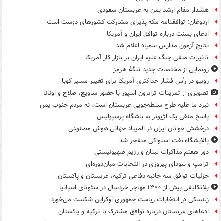
هشدار مقام ارشد یمن به عربستان سعودی
اردوغان: توافقنامه مکه پذیرای مشارکت کشورهای دوست است
ادعای بسنت درباره توافق ایران و آمریکا
نتایج آزمون مدارس سمپاد اعلام شد
تاثیرات منفی جنگ علیه ایران بر بازار کار آمریکا
رونمایی از مختصات جدید تنگۀ هرمز
روبیو در رأس فشار حداکثری آمریکا برای تغییر مسیر کوبا
تصویری از تمرینات ترابزون اسپور با حضور ساویچ، صلاح و اونانا
نبرد ما علیه طرح سلطه‌جویی عربستان است، نه مردم جنوب یمن
پاسخ منفی یک لژیونر به باشگاه پرسپولیس
درخشش جوانان ایران در المپیاد جهانی هوش مصنوعی
پالایشگاه نفت اسلواکی منفجر شد
دور هفتم مذاکرات لبنان و رژیم صهیونیستی
ترامپ و سودای پیروزی در انتخابات میان‌دوره‌ای
جزئیات توافق سه جانبه دفاعی ترکیه، عربستان و پاکستان
بلاتکلیفی بیش از ۱۳۰۰ مهاجر خردسال در سئوتای اسپانیا
زلنسکی در انتخابات ریاست جمهوری اوکراین شکست می‌خورد
ادعاهای عربستان درباره توافق مشترک با ترکیه و پاکستان