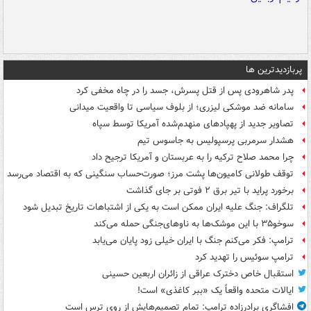
پربازدیدترین ها
پدر شاهرودی پس از قتل پسرش، جسد را در چاه مخفی کرد
سامانه ضد موشکی لیزری؛ از بلوف سیاسی تا واقعیت میدانی
تصاویر جدید از پهپادهای منهدم‌شده آمریکا توسط سپاه
هشدار سرمربی پرسپولیس به جاسوس تیم
چرا محمد صلاح ترکیه را به عربستان و آمریکا ترجیح داد
توقف طولانی کامیون‌ها پشت مرز؛ صورت‌حساب سنگینی که به اقتصاد می‌رسد
برخورد پراید با تیر برق ۲ فوتی بر جای گذاشت
تلگراف: جنگ علیه ایران ممکن است به یکی از اشتباهات تاریخ تبدیل شود
سوخو۳۵ با این موشک‌ها به ناوهای‌جنگی حمله می‌کند
ترامپ: فکر می‌کنم جنگ با ایران خیلی زود پایان می‌یابد
ترامپ سوئیس را تهدید کرد
استقبال خاص دخترک عراقی از زائران اربعین حسینی
ایالات متحده واقعاً یک «ببر کاغذی» است!
افشاگری برادرزاده ترامپ: تمام تصمیم‌هایش از روی ترس است