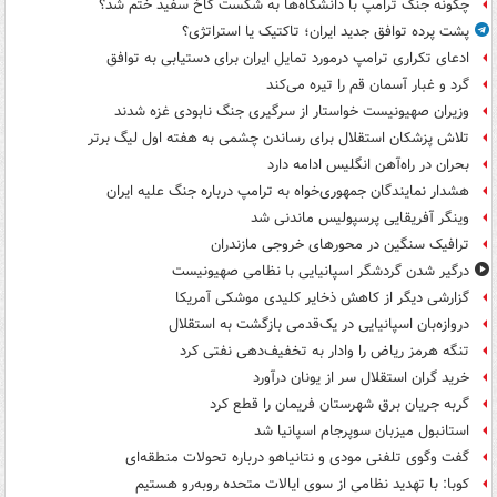
چگونه جنگ ترامپ با دانشگاه‌ها به شکست کاخ سفید ختم شد؟
پشت پرده توافق جدید ایران؛ تاکتیک یا استراتژی؟
ادعای تکراری ترامپ درمورد تمایل ایران برای دستیابی به توافق
گرد و غبار آسمان قم را تیره می‌کند
وزیران صهیونیست خواستار از سرگیری جنگ نابودی غزه شدند
تلاش پزشکان استقلال برای رساندن چشمی به هفته اول لیگ برتر
بحران در راه‌آهن انگلیس ادامه دارد
هشدار نمایندگان جمهوری‌خواه به ترامپ درباره جنگ علیه ایران
وینگر آفریقایی پرسپولیس ماندنی شد
ترافیک سنگین در محورهای خروجی مازندران
درگیر شدن گردشگر اسپانیایی با نظامی صهیونیست
گزارشی دیگر از کاهش ذخایر کلیدی موشکی آمریکا
دروازه‌بان اسپانیایی در یک‌قدمی بازگشت به استقلال
تنگه هرمز ریاض را وادار به تخفیف‌دهی نفتی کرد
خرید گران استقلال سر از یونان درآورد
گربه جریان برق شهرستان فریمان را قطع کرد
استانبول میزبان سوپرجام اسپانیا شد
گفت وگوی تلفنی مودی و نتانیاهو درباره تحولات منطقه‌ای
کوبا: با تهدید نظامی از سوی ایالات متحده روبه‌رو هستیم