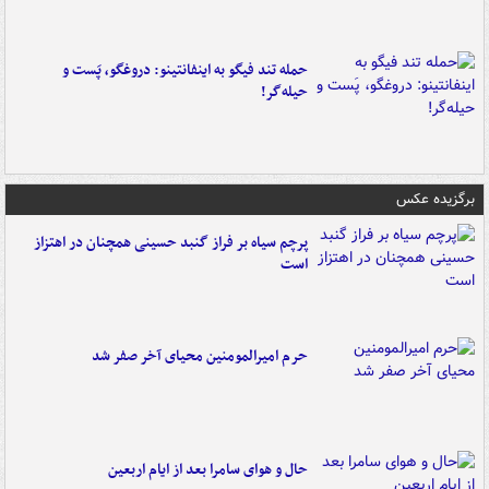
حمله تند فیگو به اینفانتینو: دروغگو، پَست‌ و
حیله‌گر!
برگزیده عکس
پرچم سیاه بر فراز گنبد حسینی همچنان در اهتزاز
است
حرم امیرالمومنین محیای آخر صفر شد
حال و هوای سامرا بعد از ایام اربعین