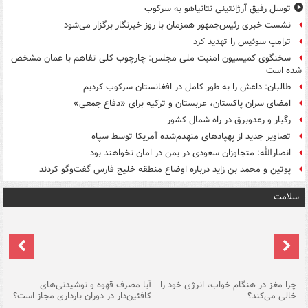
توسل رفیق آرژانتینی نتانیاهو به سرکوب
نشست خبری رئیس‌جمهور همزمان با روز خبرنگار برگزار می‌شود
ترامپ سوئیس را تهدید کرد
سخنگوی کمیسیون امنیت ملی مجلس: چارچوب کلی تفاهم با عمان مشخص
شده است
طالبان: داعش را به طور کامل در افغانستان سرکوب کردیم
امضای سران پاکستان، عربستان و ترکیه برای «دفاع جمعی»
رگبار و رعدوبرق در راه شمال کشور
تصاویر جدید از پهپادهای منهدم‌شده آمریکا توسط سپاه
انصارالله: متجاوزان سعودی در یمن در امان نخواهند بود
پوتین و محمد بن زاید درباره اوضاع منطقه خلیج فارس گفت‌وگو کردند
سلامت
ت
چرا مغز در هنگام خواب، انرژی خود را
آیا مصرف قهوه و نوشیدنی‌های
چر
خالی می‌کند؟
کافئین‌دار در دوران بارداری مجاز است؟
می