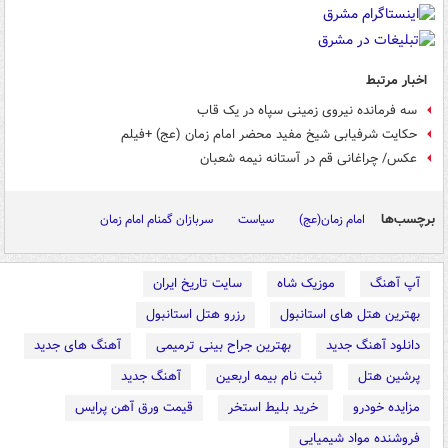
اخبار مرتبط
سه فرمانده نیروی زمینی سپاه در یک قاب
حکایت شرفیابی شیخ مفید محضر امام زمان (عج) +فیلم
عکس/ چراغانی قم در آستانه نیمه شعبان
برچسب‌ها
امام زمان(عج)
سیاست
سربازان گمنام امام زمان
آپ آهنگ
موزیک شاه
سایت تاریخ ایران
بهترین هتل های استانبول
رزرو هتل استانبول
دانلود آهنگ جدید
بهترین جراح بینی ترمیمی
آهنگ های جدید
پرشین هتل
ثبت نام بیمه اربعین
آهنگ جدید
مزایده خودرو
خرید بلیط استخر
قیمت ورق آهن پرایس
فروشنده مواد شیمیایی