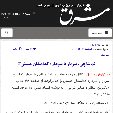
جمعه ۱۶ مرداد ۱۴۰۵ -
Aug
7 2026
سیاست
کد خبر
1578109
تاریخ انتشار:
۵ اسفند ۱۴۰۲ - ۱۰:۰۰
۴ نظر
چاپ
سیاست
تماشاچی، سرباز یا سردار؛ کدامشان هستی؟!
به گزارش مشرق،
کانال حرف حساب در ایتا مطلبی با عنوان تماشاچی،
سرباز یا سردار؛ کدامشان هستی را که برگرفته از صفحه ۴۸ کتاب
«دکترین انتظار و مبانی قرآنی آن» نوشته استاد عینی‌زاده موحد است
منتشر کرد:
یک «منتظر» باید «نگاهِ استراتژیک» داشته باشد.
آقایان، شما امروز نباید برای «امام زمان» (عج) سرباز باشید! «تماشاچی»