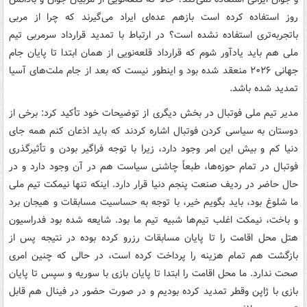
روز استفاده کرده است بازهم عده‌ای ایراد می‌گیرند که چرا از مربی
باتجربه‌تری استفاده نشده است؟ در ارتباط با تمدید قرارداد سرمربی تیم
ملی هم باید یادآور شوم که قرارداد قلعه‌نویی از همان ابتدا تا پایان جام
جهانی ۲۰۲۶ منعقد شده بود و اینطور نیست که بعد از جام ملت‌های آسیا
تمدید شده باشد.
مدیر تیم ملی فوتبال در بخش دیگری از توضیحات خود تأکید کرد: برخی از
دوستان به سیاسی کردن فوتبال اشاره کردند که باید اذعان کنم همه جای
دنیا کم و بیش این امر وجود دارد، زیرا با توجه فراگیر بودن و تأثیرگذری
فوتبال در تمام حوزه‌ها، طبعاً چاشنی سیاست هم در آن وجود دارد و در
حال حاضر در ردیف صنعت پنجم دنیا قرار دارد. اینکه تنها نیمکت تیم ملی
ما شلوغ بود، باید بگویم خیر، با توجه به حساسیت مسابقات و هیجان برد
و باخت، نیمکت اغلب تیم‌ها شبیه تیم ما بود. شایعه شده بود فدراسیون
هتل محل اقامت را تا پایان مسابقات رزرو کرده بوده در نتیجه پس از
بازگشت هم تمام هزینه را پرداخت کرده است، در حالی که چنین امری
صحت ندارد. ما محل اقامت را ابتدا تا پایان بازی با سوریه و سپس تا پایان
بازی با ژاپن وقطر تمدید کرده بودیم و در صورت حضور در فینال هم قابل