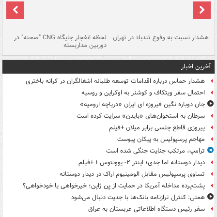
ای
هشدار نسبت به وفوع تندباد در تهران
لحظه انفجار جایگاه CNG "صحنه" در
دس
دوربین مداربسته
ات
آخرین اخبار
هشدار حماس درباره اقدامات توسعه طلبانه اشغالگران در کرانه باختری
احتمال سفر ویتکاف و کوشنر به اوکراین و روسیه
جان دوباره نگین فیروزه ای ایران «دریاچه ارومیه»
سرطان به استخوان‌های «بایدن» سرایت کرده است
پیروزی قاطع چلسی برابر میلان +فیلم
مهاجم پرسپولیس به پیکان پیوست
ترامپ، مرتکب جنایت جنگی شده است
دیدار دوستانه اما جدی؛ اینتر ۲- یوونتوس ۱ +فیلم
تساوی پرسپولیس مقابل الومینیوم اراک در دیدار دوستانه
پشت‌پرده مداخله آمریکا در حمایت از یِن ژاپن؛ خیرخواهی یا خودخواهی؟
همتی: کنترل ترازنامه بانک‌ها با جدیت دنبال می‌شود
سفر رئیس دستگاه اطلاعاتی عربستان به عراق