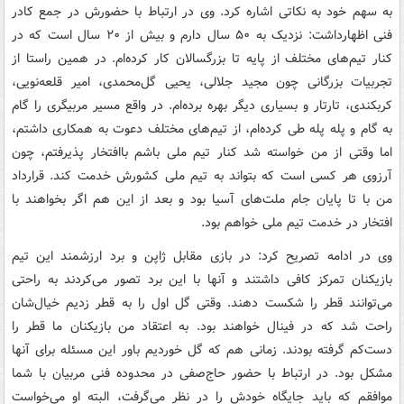
به سهم خود به نکاتی اشاره کرد. وی در ارتباط با حضورش در جمع کادر
فنی اظهارداشت: نزدیک به ۵۰ سال دارم و بیش از ۲۰ سال است که در
کنار تیم‌های مختلف از پایه تا بزرگسالان کار کرده‌ام. در همین راستا از
تجربیات بزرگانی چون مجید جلالی، یحیی گل‌محمدی، امیر قلعه‌نویی،
کربکندی، تارتار و بسیاری دیگر بهره برده‌ام. در واقع مسیر مربیگری را گام
به گام و پله پله طی کرده‌ام، از تیم‌های مختلف دعوت به همکاری داشتم،
اما وقتی از من خواسته شد کنار تیم ملی باشم باافتخار پذیرفتم، چون
آرزوی هر کسی است که بتواند به تیم ملی کشورش خدمت کند. قرارداد
من با تا پایان جام ملت‌های آسیا بود و بعد از این هم اگر بخواهند با
افتخار در خدمت تیم ملی خواهم بود.
وی در ادامه تصریح کرد: در بازی مقابل ژاپن و برد ارزشمند این تیم
بازیکنان تمرکز کافی داشتند و آنها با این برد تصور می‌کردند به راحتی
می‌توانند قطر را شکست دهند. وقتی گل اول را به قطر زدیم خیال‌شان
راحت شد که در فینال خواهند بود. به اعتقاد من بازیکنان ما قطر را
دست‌کم گرفته بودند. زمانی هم که گل خوردیم باور این مسئله برای آنها
مشکل بود. در ارتباط با حضور حاج‌صفی در محدوده فنی مربیان با شما
موافقم که باید جایگاه خودش را در نظر می‌گرفت، البته او می‌خواست