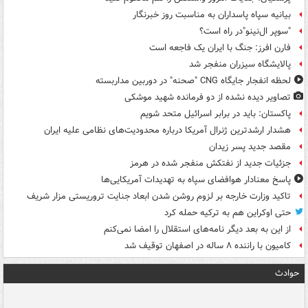
بیانیه سپاه پاسداران به مناسبت روز خبرنگار
"سوپر ال‌نینو"در راه است؟
فارن افرز: جنگ با ایران یک فاجعه است
پالایشگاه سیزران منفجر شد
لحظه انفجار جایگاه CNG "صحنه" در دوربین مداربسته
تصاویر دیده‌ نشده از دو فرمانده شهید موشکی
پاکستان: باید در برابر اسرائیل متحد شویم
هشدار ارشدترین ژنرال آمریکا درباره محدودیت‌های نظامی علیه ایران
مقصد جدید پسر زیدان
جزئیات جدید از نفتکش منفجر شده در هرمز
پاسخ معنادار هوافضای سپاه به تهدیدات آمریکایی‌ها
تاکید وزارت خارجه بر لزوم روشن شدن ابعاد جنایت تروریستی مزار شریف
حتی اوکراین هم به ترکیه حمله کرد
از این به بعد دیگر نامه‌های استقلال را امضا نمی‌کنم
کامیون با راننده ۸ ساله در اصفهان توقیف شد
حوادث