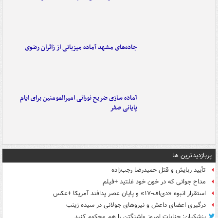
جاده‌های مشهد آماده میزبانی از زائران رضوی
آماده سازی ضریح نورانی امیرالمومنین برای ایام
پایانی صفر
پربازدیدترین ها
تأیید ربایش و قتل حمیدرضا رجب‌زاده
مداح جوانی که در خون خود غلتید +فیلم
استقرار انبوه «دی‌اف‑۱۷» و پایان عصر پدافند آمریکا +عکس
درگیری اعضای داعش و نیروهای جولانی در سیده زینب
پزشکیان: جنایات امروز واشنگتن را هم محکوم کنید