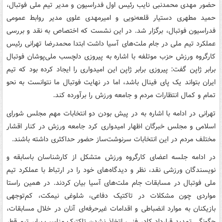
حضور مهدی محمدنبی نایب رئیس اول فدراسیون و مدیر تیم ملی فوتبال،
حمید مطهری دستیار قلعه‌نویی و امیرمهدی علوی مدیر روابط عمومی
فدراسیون فوتبال، برگزار شد. در این نشست که اختصاص به نقد و بررسی
عملکرد تیم ملی در جام ملت‌های آسیا داشت ابتدا محمدرضا تهرانی رئیس
کارگروه ورزش حزب موتلفه با اشاره به پیروزی دلچسب ملی‌پوشان فوتبال
برابر ژاپن گفت: پیروزی برابر ژاپن این امیدواری را ایجاد کرده بود که تیم
ایران بتواند یک پای فینال باشد، اما در نهایت فوتبال ما نتوانست به نحو
تمام و کمال انتظارات مردم و جامعه ورزش را برآورده کند.
تهرانی در ادامه با اشاره به در پیش بودن دو انتخابات مهم مجلس شورای
اسلامی و مجلس خبرگان اظهار امیدواری کرد جامعه ورزش در کنار اقشار
مختلف مردم در این انتخابات سرنوشت‌ساز حضور حداکثری داشته باشند.
در ادامه جلسه اعضای کارگروه ورزش متشکل از کارشناسان باسابقه و
نویسندگان ورزشی نقد، نظر و دیدگاه‌های خود را در ارتباط با عملکرد تیم
ملی فوتبال در مسابقات جام ملت‌های آسیا بیان کردند. در همین راستا
مواردی چون مشکلات در تاکتیک دفاعی، شلوغی نیمکت، کم‌توجهی
بازیکنان به موارد انضباطی و اقدامات غیرحرفه‌ای آنان در خلال مسابقات،
چگونگی تمدید قرارداد کادر فنی، اتخاذ نشدن تاکتیک مناسب برابر تیم قطر