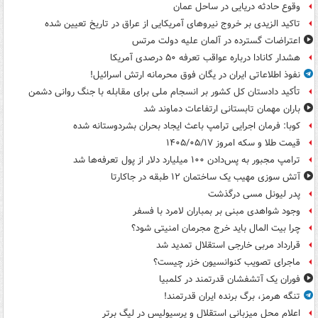
وقوع حادثه دریایی در ساحل عمان
تاکید الزیدی بر خروج نیروهای آمریکایی از عراق در تاریخ تعیین شده
اعتراضات گسترده در آلمان علیه دولت مرتس
هشدار کانادا درباره عواقب تعرفه ۵۰ درصدی آمریکا
نفوذ اطلاعاتی ایران در یگان فوق محرمانه ارتش اسرائیل!
تأکید دادستان کل کشور بر انسجام ملی برای مقابله با جنگ روانی دشمن
باران مهمان تابستانی ارتفاعات دماوند شد
کوبا: فرمان اجرایی ترامپ باعث ایجاد بحران بشردوستانه شده
قیمت طلا و سکه امروز ۱۴۰۵/۰۵/۱۷
ترامپ مجبور به پس‌دادن ۱۰۰ میلیارد دلار از پول تعرفه‌ها شد
آتش سوزی مهیب یک ساختمان ۱۲ طبقه در جاکارتا
پدر لیونل مسی درگذشت
وجود شواهدی مبنی بر بمباران لامرد با فسفر
چرا بیت المال باید خرج مجرمان امنیتی شود؟
قرارداد مربی خارجی استقلال تمدید شد
ماجرای تصویب کنوانسیون خزر چیست؟
فوران یک آتشفشان قدرتمند در کلمبیا
تنگه هرمز، برگ برنده ایران قدرتمند!
اعلام محل میزبانی استقلال و پرسپولیس در لیگ برتر