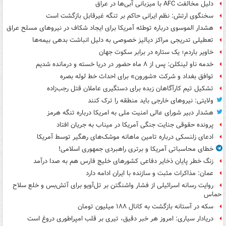
دلیل مخالفت AFC با میزبانی آبی‌ها در عراق
سخنگوی ارتش: نظم ایرانی حاکم بر تنگه غیرقابل بازگشت است
هشدار الموسوی درباره توطئه آمریکا برای ایجاد شکاف در نیروهای مسلح عراق
تعطیلی تدریجی مراکز دیالیز خصوصی به دلیل انباشت بدهی بیمه‌ها
خاویر باردم؛ یک ستاره در برابر سکوت جهان
خدمه ناو لینکلن: پس از ۸ ماه حضور در دریا خسته و درمانده‌ شدیم
توافق بغداد و شرکت «شورون» برای احداث خط لوله بصره
تشکیل تیم کارآگاهان زبده برای دستگیری عاملان قتل رجب‌زاده
ولایتی: نیروهای خارجی باید منطقه را ترک کنند
هشدار دبیر شورای عالی امنیت ملی به امریکا درباره تنگه هرمز
پرونده حقوقی جنایت جنگی آمریکا در میناب به جریان افتاد
ادعای زلنسکی درباره تامین ماهانه موشک‌های رهگیر توسط آمریکا
خطای محاسباتی آمریکا و برتری راهبردی جمهوری اسلامی!
زنگ خطر پایان ذخایر دفاعی کشورهای خلیج فارس هم به صدا درآمد
عمان: مذاکرات مثبت و سازنده با ایران ادامه دارد
روایت رسانه اسرائیلی از فشار واشنگتن بر تل‌آویو برای آتش‌بس و خلع سلاح
حماس
سکه در آستانه بازگشت به کانال ۱۸۸ میلیون تومان
دریادار سیاری: امروز هر خبر دقیق، تیری بر قلب امپراطوری دروغ است