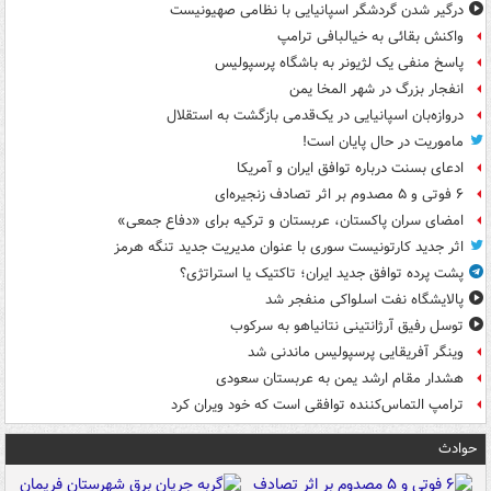
درگیر شدن گردشگر اسپانیایی با نظامی صهیونیست
واکنش بقائی به خیالبافی ترامپ
پاسخ منفی یک لژیونر به باشگاه پرسپولیس
انفجار بزرگ در شهر المخا یمن
دروازه‌بان اسپانیایی در یک‌قدمی بازگشت به استقلال
ماموریت در حال پایان است!
ادعای بسنت درباره توافق ایران و آمریکا
۶ فوتی و ۵ مصدوم بر اثر تصادف زنجیره‌ای
امضای سران پاکستان، عربستان و ترکیه برای «دفاع جمعی»
اثر جدید کارتونیست سوری با عنوان مدیریت جدید تنگه هرمز
پشت پرده توافق جدید ایران؛ تاکتیک یا استراتژی؟
پالایشگاه نفت اسلواکی منفجر شد
توسل رفیق آرژانتینی نتانیاهو به سرکوب
وینگر آفریقایی پرسپولیس ماندنی شد
هشدار مقام ارشد یمن به عربستان سعودی
ترامپ التماس‌کننده توافقی است که خود ویران کرد
حوادث