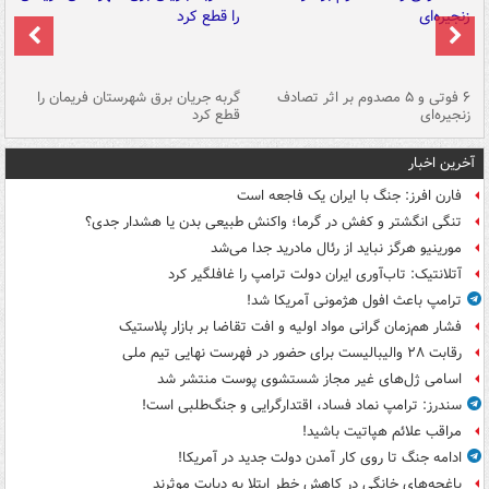
۶ فوتی و ۵ مصدوم بر اثر تصادف
گربه جریان برق شهرستان فریمان را
رگ
زنجیره‌ای
قطع کرد
آخرین اخبار
فارن افرز: جنگ با ایران یک فاجعه است
تنگی انگشتر و کفش در گرما؛ واکنش طبیعی بدن یا هشدار جدی؟
مورینیو هرگز نباید از رئال مادرید جدا می‌شد
آتلانتیک: تاب‌آوری ایران دولت ترامپ را غافلگیر کرد
ترامپ باعث افول هژمونی آمریکا شد!
فشار هم‌زمان گرانی مواد اولیه و افت تقاضا بر بازار پلاستیک
رقابت ۲۸ والیبالیست برای حضور در فهرست نهایی تیم ملی
اسامی ژل‌های غیر مجاز شستشوی پوست منتشر شد
سندرز: ترامپ نماد فساد، اقتدارگرایی و جنگ‌طلبی است!
مراقب علائم هپاتیت باشید!
ادامه جنگ تا روی کار آمدن دولت جدید در آمریکا!
باغچه‌های خانگی در کاهش خطر ابتلا به دیابت موثرند