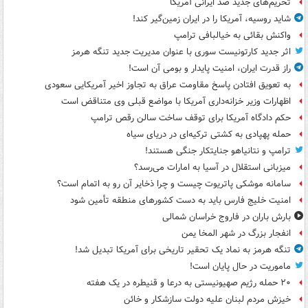
تحریم‌های جدید ضد ایرانی آمریکا
شاید روسیه، آمریکا را در ایران زمین‌گیر کند!
واکنش بقائی به خیالبافی ترامپ
اثر جدید کارتونیست سوری با عنوان مدیریت جدید تنگه هرمز
راز قدرت ایران، امنیت پایدار و بومی آن است!
به تعویق افتادن پاسخ مقاومت عراق به تجاوز اخیر آمریکایی سعودی
اظهارات وزیر خزانه‌داری آمریکا با مواضع قبلی وی متناقض است
حکم دادگاه آمریکا برای توقف ساخت سالن رقص ترامپ
حمله پهپادی به کشتی ترکیه‌ای در دریای سیاه
ترامپ و نتانیاهو جنایتکار جنگی هستند!
میزبانی استقلال در آسیا به امارات می‌رسد؟
سامانه موشکی پاتریوت چیست و چرا ذخایر آن رو به اتمام است؟
امنیت خلیج فارس باید به دست کشورهای منطقه تأمین شود
بارش باران در فاروج خراسان شمالی
انفجار بزرگ در شهر المخا یمن
تنگه هرمز به نماد یک تحقیر تاریخی برای آمریکا تبدیل شد!
ماموریت در حال پایان است!
۲۰ حمله رژیم صهیونیستی به درعا و قنیطره در یک هفته
خیزش مردم لبنان علیه دولت سازشکار و خائن