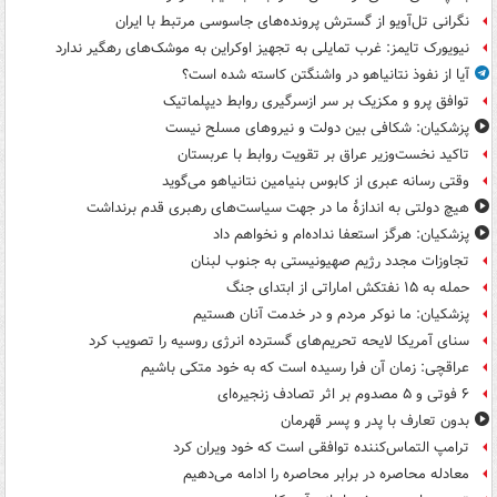
نگرانی تل‌آویو از گسترش پرونده‌های جاسوسی مرتبط با ایران
نیویورک تایمز: غرب تمایلی به تجهیز اوکراین به موشک‌های رهگیر ندارد
آیا از نفوذ نتانیاهو در واشنگتن کاسته شده است؟
توافق پرو و مکزیک بر سر ازسرگیری روابط دیپلماتیک
پزشکیان: شکافی بین دولت و نیروهای مسلح نیست
تاکید نخست‌وزیر عراق بر تقویت روابط با عربستان
وقتی رسانه عبری از کابوس بنیامین نتانیاهو می‌گوید
هیچ دولتی به اندازۀ ما در جهت سیاست‌های رهبری قدم برنداشت
پزشکیان: هرگز استعفا نداده‌ام و نخواهم داد
تجاوزات مجدد رژیم صهیونیستی به جنوب لبنان
حمله به ۱۵ نفتکش‌ اماراتی از ابتدای جنگ
پزشکیان: ما نوکر مردم و در خدمت آنان هستیم
سنای آمریکا لایحه تحریم‌های گسترده انرژی روسیه را تصویب کرد
عراقچی: زمان آن فرا رسیده است که به خود متکی باشیم
۶ فوتی و ۵ مصدوم بر اثر تصادف زنجیره‌ای
بدون تعارف با پدر و پسر قهرمان
ترامپ التماس‌کننده توافقی است که خود ویران کرد
معادله محاصره در برابر محاصره را ادامه می‌دهیم