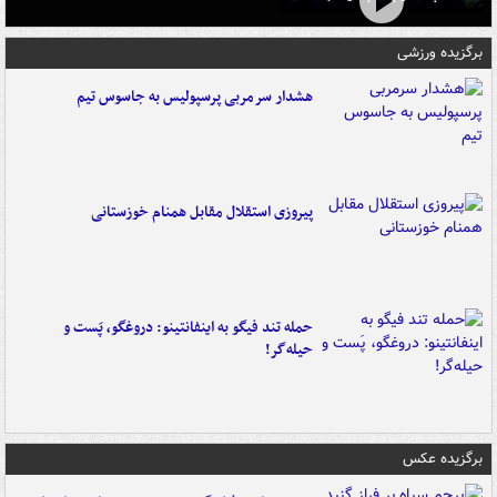
برگزیده ورزشی
هشدار سرمربی پرسپولیس به جاسوس تیم
پیروزی استقلال مقابل همنام خوزستانی
حمله تند فیگو به اینفانتینو: دروغگو، پَست‌ و
حیله‌گر!
برگزیده عکس