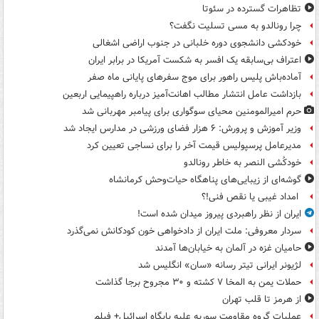
تظاهرات گسترده در سئوتا
چرا رونالدو به مسی تسلیت نگفت؟
خودکشی دانشجوی دوره خلبانی در جنوب اراضی اشغالی
اعتراف بی‌سابقه یک افسر به شکست آمریکا در برابر ایران
آماده‌باش پلیس راهور برای موج سفرهای پایانی ماه صفر
بازداشت عامل انتشار مطالب اهانت‌آمیز درباره راهپیمایی اربعین
حرم امیرالمومنین محیای سوگواری برای پیامبر مهربانی شد
وزیر آموزش و پرورش: ۶ هزار فضای ورزشی در مدارس ایجاد شد
مدیرعامل پرسپولیس قیمت آخر را برای نساجی تعیین کرد
خودکُشی النصر به خاطر رونالدو
گوشه‌ای از زیبایی‌های پناهگاه‌ حیات‌وحش کرمانشاه
امداد غیبی یا نقص فنی!؟
ایران از نظر راهبردی پیروز میدان شده است!
سردار معروفی: ملت ایران از دادخواهی خون کودکانش نمی‌گذرد
حامیان غزه در آلمان به خیابان‌ها آمدند
لژیونر ایرانی تیتر رسانه «سان» انگلیس شد
حملات یمن به المخا ۷ کشته و ۳۰ مجروح برجا گذاشت
از هرمز تا قلب تهران
عملیات گروه مقاومت سوریه علیه پایگاه اسرائیل+ فیلم