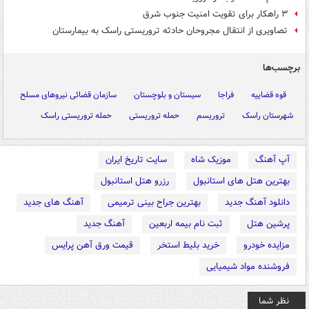
۳ راهکار برای تقویت امنیت جنوب شرق
تصاویری از انتقال مجروحان حادثه تروریستی راسک به بیمارستان
برچسب‌ها
قوه قضاییه
فراجا
سیستان و بلوچستان
سازمان قضائی نیروهای مسلح
شهرستان راسک
تروریسم
حمله تروریستی
حمله تروریستی راسک
آپ آهنگ
موزیک شاه
سایت تاریخ ایران
بهترین هتل های استانبول
رزرو هتل استانبول
دانلود آهنگ جدید
بهترین جراح بینی ترمیمی
آهنگ های جدید
پرشین هتل
ثبت نام بیمه اربعین
آهنگ جدید
مزایده خودرو
خرید بلیط استخر
قیمت ورق آهن پرایس
فروشنده مواد شیمیایی
نظر شما