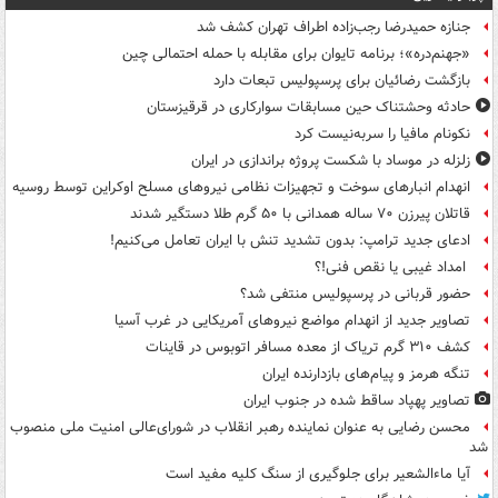
جنازه حمیدرضا رجب‌زاده اطراف تهران کشف شد
«جهنم‌دره»؛ برنامه تایوان برای مقابله با حمله احتمالی چین
بازگشت رضائیان برای پرسپولیس تبعات دارد
حادثه وحشتناک حین مسابقات سوارکاری در قرقیزستان
نکونام مافیا را سربه‌نیست کرد
زلزله در موساد با شکست پروژه براندازی در ایران
انهدام انبارهای سوخت و تجهیزات نظامی نیروهای مسلح اوکراین توسط روسیه
قاتلان پیرزن ۷۰ ساله همدانی با ۵۰ گرم طلا دستگیر شدند
ادعای جدید ترامپ: بدون تشدید تنش با ایران تعامل می‌کنیم!
امداد غیبی یا نقص فنی!؟
حضور قربانی در پرسپولیس منتفی شد؟
تصاویر جدید از انهدام مواضع نیروهای آمریکایی در غرب آسیا
کشف ۳۱۰ گرم تریاک از معده مسافر اتوبوس در قاینات
تنگه هرمز و پیام‌های بازدارنده ایران
تصاویر پهپاد ساقط شده در جنوب ایران
محسن رضایی به عنوان نماینده رهبر انقلاب در شورای‌عالی امنیت ملی منصوب
شد
آیا ماءالشعیر برای جلوگیری از سنگ کلیه مفید است