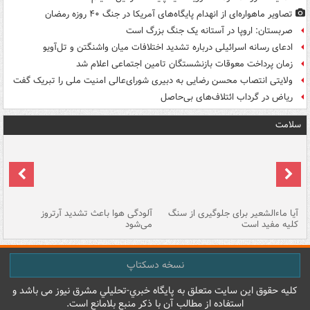
تصاویر ماهواره‌ای از انهدام پایگاه‌های آمریکا در جنگ ۴۰ روزه رمضان
صربستان: اروپا در آستانه یک جنگ بزرگ است
ادعای رسانه اسرائیلی درباره تشدید اختلافات میان واشنگتن و تل‌آویو
زمان پرداخت معوقات بازنشستگان تامین اجتماعی اعلام شد
ولایتی انتصاب محسن رضایی به دبیری شورای‌عالی امنیت ملی را تبریک گفت
ریاض در گرداب ائتلاف‌های بی‌حاصل
سلامت
آیا ماءالشعیر برای جلوگیری از سنگ
آلودگی هوا باعث تشدید آرتروز
حذ
کلیه مفید است
می‌شود
کل
نسخه دسکتاپ
کليه حقوق اين سايت متعلق به پایگاه خبري-تحليلي مشرق نيوز می باشد و
استفاده از مطالب آن با ذکر منبع بلامانع است.