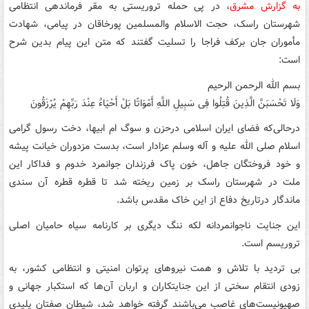
به گزارش مشرق
، در پی حمله تروریستی به مقر فرماندهی انتظامی
شهرستان راسک، حجت الاسلام والمسلمین پورخاقان در پیامی، شهادت
مأموران جان برکف فراجا را تسلیت گفتند که متن این پیام بدین شرح
است:
بسم الله الرحمن الرحیم
وَلَا تَحْسَبَنَّ الَّذِینَ قُتِلُوا فِی سَبِیلِ اللَّهِ أَمْوَاتًا بَلْ أَحْیَاءٌ عِنْدَ رَبِّهِمْ یُرْزَقُونَ
درحالی‌که فضای ایران اسلامی درحزن و سوگ ام ابیها، دخت رسول گرامی
اسلام صلی الله علیه و آله وسلم عزادار است، بدست مزدوران خیانت پیشه
و خود فروختگان جاهل، خون پاک فرزندان جوانمرد خدوم و فداکار این
ملت در شهرستان راسک بر زمین ریخته شد تا قطره قطره آن سندی
ماندگار درتاریخ دفاع از این خاک مقدس باشد.
این جنایت ناجوانمردانه لکه ننگ دیگری بر کارنامه سیاه حامیان اصلی
تروریسم است.
بی تردید با تلاش و همت نیروهای پرتوان امنیتی و انتظامی کشور، به
زودی انتقام سختی از این جنایتکاران و اربان آن‌ها که استکبار جهانی و
صهیونیست‌های غاصب می‌باشند گرفته خواهد شد، شیطان صفتان پلیدی