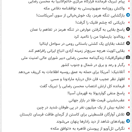
پیام تبریک فرمانده قرارگاه مرکزی خاتم‌الانبیا به محسن رضایی
واکنش روزنامه صهیونیستی به توافقنامه دفاعی مکه
بازگشایی تنگه هرمز، یک خوش‌خیالی از سوی آمریکاست!
بازیکنی که چشم فلیک را گرفت!
پاسخ بقایی به گرفتن عوارض در تنگه هرمز در تفاهم با عمان
رونالدو: بارسلونا من را ناامید کرد
کشف بقایای یک کشتی باستانی رومی در سواحل ایتالیا
بقایی:کویت هرچه سریع‌تر زمینه آزادی اتباع ایرانی رافراهم کند
اینفوگرافیک/ زندگینامه محسن رضایی دبیر شورای عالی امنیت‌ ملی
رگبار و رعد و برق در شمال و جنوب کشور
آتلانتیک: آمریکا برای حمله به عمق روسیه اطلاعات به کی‌یف می‌دهد
اظهار نظر عجیب فان خال درباره مارادونا و مسی
فرمانده کل ارتش انتصاب محسن رضایی را تبریک گفت
پاسخ منفی گواردیولا به قهرمان آسیا!
عقب‌نشینی قیمت طلا در بازار جهانی
تخلیه بیش از یک میلیون نفر در پی طوفان شدید در چین
تلاش آوارگان فلسطینی برای کاستن از گرمای طاقت فرسای تابستان
پهپادهای شاهد از دید رادارها پنهان می‌شوند
نگرانی تل‌آویو از پیوستن قاهره به «توافق مکه»