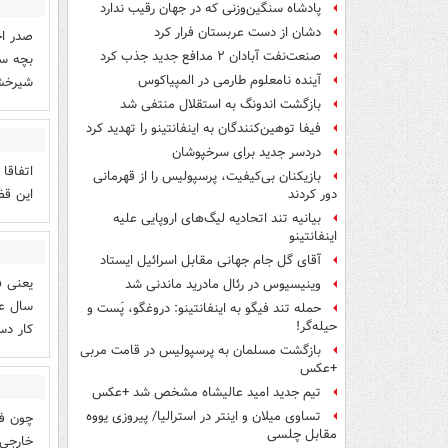
پادشاه سنگین‌وزنی که در جهان رقیب ندارد
دشان از دست عربستان فرار کرد
صدر اخ
صنعت‌نفت آبادان ۲ مدافع جدید جذب کرد
بچه سو
آینده نامعلوم طارمی در المپیاکوس
شیرخشک
بازگشت اندونگ به استقلال منتفی شد
فیفا توهین‌کنندگان به اینفانتینو را تهدید کرد
دردسر جدید برای سرخپوشان
اتفاقا
بازیکنان بی‌کیفیت، پرسپولیس را از قهرمانی
این قض
دور کردند
بیانیه تند اتحادیه لیگ‌های اروپایی علیه
اینفانتینو
آقای گل جام جهانی مقابل اسرائیل ایستاد
وینیسیوس در رئال مادرید ماندنی شد
سال عم
حمله تند فیگو به اینفانتینو: دروغگو، پَست‌ و
حیله‌گر!
کار دس
بازگشت مسلمان به پرسپولیس در قامت مربی
+عکس
تیم جدید امید عالیشاه مشخص شد +عکس
تساوی میلان و اینتر در استرالیا/ پیروزی یووه
چون فو
مقابل چلسی
خارجی 