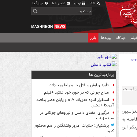
RSS
آرشیو
تماس با ما
دربارهٔ ما
MASHREGH
NEWS
یلم
دیدگاه
پیوندها
بازار
چاپ
پربازدیدترین ها
تأیید ربایش و قتل حمیدرضا رجب‌زاده
مداح جوانی که در خون خود غلتید +فیلم
استقرار انبوه «دی‌اف‑۱۷» و پایان عصر پدافند
آمریکا +عکس
دراسیون
درگیری اعضای داعش و نیروهای جولانی در
سیده زینب
اصله به
پزشکیان: جنایات امروز واشنگتن را هم محکوم
یگیر این
کنید