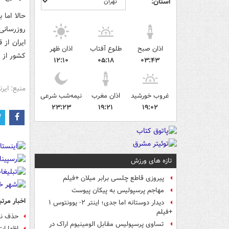
استان:
حالا اما 
روزرسانی
ایران از 
اذان صبح
طلوع آفتاب
اذان ظهر
کشور از ق
۱۲:۱۰
۰۵:۱۸
۰۳:۴۳
منبع: ایرنا
غروب خورشید
اذان مغرب
نیمه‌شب شرعی
۲۳:۲۳
۱۹:۲۱
۱۹:۰۲
تازه های ورزش
پیروزی قاطع چلسی برابر میلان +فیلم
مهاجم پرسپولیس به پیکان پیوست
اخبار مرتب
دیدار دوستانه اما جدی؛ اینتر ۲- یوونتوس ۱
+فیلم
حذف نا
تساوی پرسپولیس مقابل الومینیوم اراک در
اظهارا