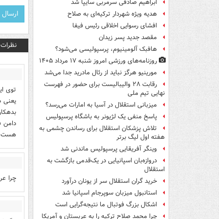
ابراهیم صادقی سرمربی سایپا شد
هدیه ویژه شهردار ترکیه‌ای به صلاح
افشای رسوایی اخلاقی رئیس فیفا
مقصد جدید پسر زیدان
نظرات
هافبک آلومینیوم، پرسپولیسی می‌شود؟
روزنامه‌های ورزشی امروز ‌شنبه ۱۷ مرداد ۱۴۰۵
مورینیو هرگز نباید از رئال مادرید جدا می‌شد
رقابت ۲۸ والیبالیست برای حضور در فهرست
توی ای
نهایی تیم ملی
یعنی د
میزبانی استقلال در آسیا به امارات می‌رسد؟
بدهکار
پاسخ منفی یک لژیونر به باشگاه پرسپولیس
دامن ف
تلاش پزشکان استقلال برای رساندن چشمی به
هست ت
هفته اول لیگ برتر
وینگر آفریقایی پرسپولیس ماندنی شد
دروازه‌بان اسپانیایی در یک‌قدمی بازگشت به
استقلال
چرا عر
خرید گران استقلال سر از یونان درآورد
استانبول میزبان سوپرجام اسپانیا شد
اشکال بزرگ فوتبال ما نتیجه‌گرایی است
چرا محمد صلاح ترکیه را به عربستان و آمریکا