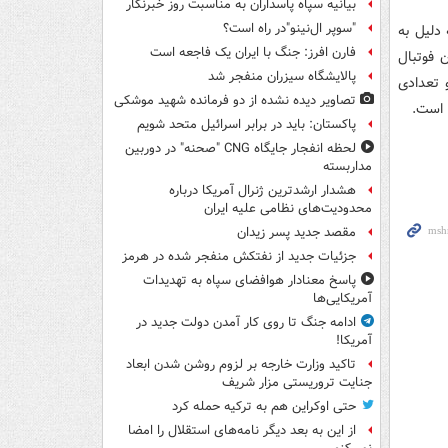
بیانیه سپاه پاسداران به مناسبت روز خبرنگار
"سوپر ال‌نینو"در راه است؟
 دلیل به
فارن افرز: جنگ با ایران یک فاجعه است
 فوتبال
پالایشگاه سیزران منفجر شد
و تعدادی
تصاویر دیده‌ نشده از دو فرمانده شهید موشکی
 است.
پاکستان: باید در برابر اسرائیل متحد شویم
لحظه انفجار جایگاه CNG "صحنه" در دوربین
مداربسته
هشدار ارشدترین ژنرال آمریکا درباره
محدودیت‌های نظامی علیه ایران
مقصد جدید پسر زیدان
جزئیات جدید از نفتکش منفجر شده در هرمز
پاسخ معنادار هوافضای سپاه به تهدیدات
آمریکایی‌ها
ادامه جنگ تا روی کار آمدن دولت جدید در
آمریکا!
تاکید وزارت خارجه بر لزوم روشن شدن ابعاد
جنایت تروریستی مزار شریف
حتی اوکراین هم به ترکیه حمله کرد
از این به بعد دیگر نامه‌های استقلال را امضا