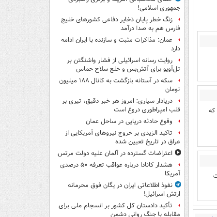
جمهوری اسلامی!
زنگ خطر پایان ذخایر دفاعی کشورهای خلیج
فارس هم به صدا درآمد
عمان: مذاکرات مثبت و سازنده با ایران ادامه
دارد
روایت رسانه اسرائیلی از فشار واشنگتن بر
تل‌آویو برای آتش‌بس و خلع سلاح حماس
سکه در آستانه بازگشت به کانال ۱۸۸ میلیون
تومان
دریادار سیاری: امروز هر خبر دقیق، تیری بر
قلب امپراطوری دروغ است
که
وقوع حادثه دریایی در ساحل عمان
تاکید الزیدی بر خروج نیروهای آمریکایی از
عراق در تاریخ تعیین شده
اعتراضات گسترده در آلمان علیه دولت مرتس
هشدار کانادا درباره عواقب تعرفه ۵۰ درصدی
آمریکا
ت
نفوذ اطلاعاتی ایران در یگان فوق محرمانه
ارتش اسرائیل!
تأکید دادستان کل کشور بر انسجام ملی برای
مقابله با جنگ روانی دشمن