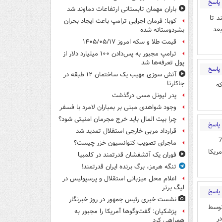
پاسخ
باران مهمان تابستانی ارتفاعات دماوند شد
د تا
کوبا: فرمان اجرایی ترامپ باعث ایجاد بحران
عد
بشردوستانه شده
قیمت طلا و سکه امروز ۱۴۰۵/۰۵/۱۷
ترامپ مجبور به پس‌دادن ۱۰۰ میلیارد دلار از
پول تعرفه‌ها شد
پاسخ
آتش سوزی مهیب یک ساختمان ۱۲ طبقه در
جاکارتا
ه
پدر لیونل مسی درگذشت
وجود شواهدی مبنی بر بمباران لامرد با فسفر
چرا بیت المال باید خرج مجرمان امنیتی شود؟
پاسخ
قرارداد مربی خارجی استقلال تمدید شد
مدن دنیا است کشورهای که تنها 32 سال و 76
ماجرای تصویب کنوانسیون خزر چیست؟
ریکا
فوران یک آتشفشان قدرتمند در کلمبیا
تنگه هرمز، برگ برنده ایران قدرتمند!
اعلام محل میزبانی استقلال و پرسپولیس در
لیگ برتر
پاسخ
نشست خبری رئیس جمهور در روز خبرنگار
توسط
پزشکیان: گفت‌وگوها آمریکا را مجبور به
ر
همراهی کرد