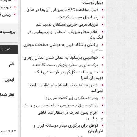
دیدار دوستانه
پرونده 
دلیل مخالفت AFC با میزبانی آبی‌ها در عراق
رئیس فد
پدر لیونل مسی درگذشت
قرارداد مربی خارجی استقلال تمدید شد
برچسب‌ها
اعلام محل میزبانی استقلال و پرسپولیس در
لیگ برتر
واکنش باشگاه خیبر به حواشی صفحات مجازی
نظر شم
+عکس
خوشبینی بارسلونا به عملی شدن انتقال رودری
نام
ترک ها روی ستاره بلژیکی دست گذاشتند
حضور نماینده گل‌گهر در قرعه‌کشی لیگ
قهرمانان آسیا
ایمیل
از این به بعد دیگر نامه‌های استقلال را امضا
نمی‌کنم
نظر شما 
چمن دستگردی زیر کشت نمی‌رود
بازیکن سابق پرسپولیس به فجرسپاسی پیوست
اخراج بدون تعارف در انتظار فرد خاطی
پرسپولیس
توافق برای برگزاری دیدار دوستانه ایران و
آذربایجان
*
لطفا عدد م