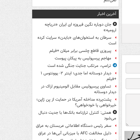
نمی‌کنم
آخرین اخبار
جان دوباره نگین فیروزه ای ایران «دریاچه
ارومیه»
سرطان به استخوان‌های «بایدن» سرایت کرده
است
پیروزی قاطع چلسی برابر میلان +فیلم
مهاجم پرسپولیس به پیکان پیوست
ترامپ، مرتکب جنایت جنگی شده است
دیدار دوستانه اما جدی؛ اینتر ۲- یوونتوس ۱
+فیلم
تساوی پرسپولیس مقابل الومینیوم اراک در
دیدار دوستانه
پشت‌پرده مداخله آمریکا در حمایت از یِن ژاپن؛
خیرخواهی یا خودخواهی؟
همتی: کنترل ترازنامه بانک‌ها با جدیت دنبال
می‌شود
سفر رئیس دستگاه اطلاعاتی عربستان به عراق
دلیل مخالفت AFC با میزبانی آبی‌ها در عراق