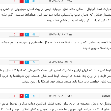
۱۲:۵۰ - ۱۴۰۲/۰۹/۱۸
8
38
بارت شده فوتبال . سالی خداد هزار میلیارد تومن از بیت المال میچپونی تو دهن چن
سول عیاش که دنبال توپ پلاستیکی برات بدو بدو کنن هوادراها سرشون گرم بشه ب
 گیر نمیاد . اگر زلزله شدید از خشم خدا نیومد
۱۳:۵۱ - ۱۴۰۲/۰۹/۱۸
0
46
 با توجه به اسامی که از سایت فیفا حذف شده مثل فلسطین و سوریه معلوم میشه ک
یه اصلا سهوی نبوده
۱۴:۳۶ - ۱۴۰۲/۰۹/۱۸
7
5
یعنی فیفا نمی داند که ایران اولین حاکمیت ت
ر دارند و از ایران جدا شدند در لیست فیفا اسم شان هست. این شیطنتها به غرب آم
ت شان خواهند داد. دنیا باید متحد شوند خود آمریکا را ازبین ببرند.
۱۴:۴۹ - ۱۴۰۲/۰۹/۱۸
adrian
4
5
تبال یه ورزش محبوبه در ایران برای تحت فشار گذاشتن دولت مرکزی توسط مردم 
های استفاده میشه. این سهوی ها هم برای سنجیدن واکنش افکار عمومی است تا د