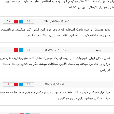
ران هنوز زنده هست؟ فکر میکردم این دزدی و اختلاس های میلیارد دلار، میلیون
هزار میلیارد تومانی اون رو کشته
۱۳:۴۳ - ۱۴۰۲/۰۹/۱۸
39
20
زنده هستش و تازه باعث افتخاره که دزدها توی این کشور گیر میفتند. برملاشدن
دزدی ها نشانه خوبی برای این نظام هستش، لطفا دقت کنید.
وحید
۱۴:۰۶ - ۱۴۰۲/۰۹/۱۸
31
14
نخیر نادان ایران هیچوقت نمیمیره، اونیکه میمیره امثال شما مزدورهایید، هرکسی 
دزدی و اختلاس میکنه به دست قانون مجازات میشه مگر به کشور اربابت کانادا
فرارکنن
۱۸:۱۲ - ۱۴۰۲/۰۹/۱۸
1
11
چرا فرار نمیکنن چون دیگه اونطرف نمیتونن دزدی بکنن میمونن همینجا به یه پس
دیگه منتقل میشن بازم دزدی میکنن و ...