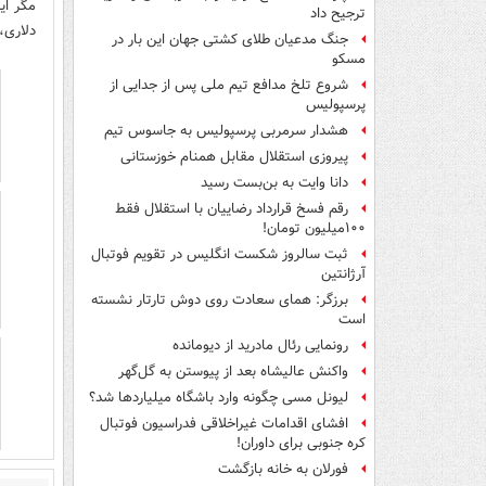
مگر ای
ترجیح داد
دلاری،
جنگ مدعیان طلای کشتی جهان این بار در
مسکو
شروع تلخ مدافع تیم ملی پس از جدایی از
پرسپولیس
هشدار سرمربی پرسپولیس به جاسوس تیم
پیروزی استقلال مقابل همنام خوزستانی
دانا وایت به بن‌بست رسید
رقم فسخ قرارداد رضاییان با استقلال فقط
۱۰۰میلیون تومان!
ثبت سالروز شکست انگلیس در تقویم فوتبال
آرژانتین
برزگر: همای سعادت روی دوش تارتار نشسته
است
رونمایی رئال مادرید از دیومانده
واکنش عالیشاه بعد از پیوستن به گل‌گهر
لیونل مسی چگونه وارد باشگاه میلیاردها شد؟
افشای اقدامات غیراخلاقی فدراسیون فوتبال
کره جنوبی برای داوران!
فورلان به خانه بازگشت