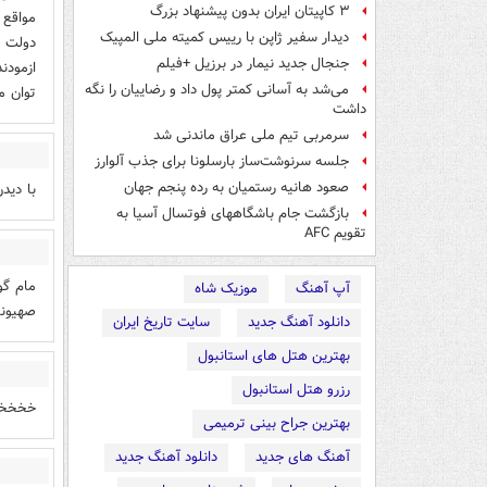
۳ کاپیتان ایران بدون پیشنهاد بزرگ
مواقع 
دیدار سفیر ژاپن با رییس کمیته ملی المپیک
دولت ر
جنجال جدید نیمار در برزیل +فیلم
ازمودن
می‌شد به آسانی کمتر پول داد و رضاییان را نگه
توان م
داشت
سرمربی تیم ملی عراق ماندنی شد
جلسه سرنوشت‌ساز بارسلونا برای جذب آلوارز
صعود هانیه رستمیان به رده پنجم جهان
با دید
بازگشت جام باشگاههای فوتسال آسیا به
تقویم AFC
مام گو
آپ آهنگ
موزیک شاه
صهیون
دانلود آهنگ جدید
سایت تاریخ ایران
بهترین هتل های استانبول
رزرو هتل استانبول
خخخخخخ
بهترین جراح بینی ترمیمی
آهنگ های جدید
دانلود آهنگ جدید