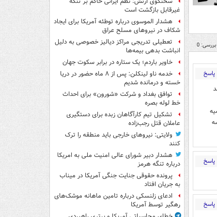
سخنگوی ارتش: نظم ایرانی حاکم بر تنگه
غیرقابل بازگشت است
هشدار الموسوی درباره توطئه آمریکا برای ایجاد
شکاف در نیروهای مسلح عراق
تعطیلی تدریجی مراکز دیالیز خصوصی به دلیل
بررسی: 0
انباشت بدهی بیمه‌ها
خاویر باردم؛ یک ستاره در برابر سکوت جهان
پاسخ
خدمه ناو لینکلن: پس از ۸ ماه حضور در دریا
خسته و درمانده‌ شدیم
د
توافق بغداد و شرکت «شورون» برای احداث
خط لوله بصره
یه
تشکیل تیم کارآگاهان زبده برای دستگیری
ه
عاملان قتل رجب‌زاده
ولایتی: نیروهای خارجی باید منطقه را ترک
کنند
هشدار دبیر شورای عالی امنیت ملی به امریکا
پاسخ
درباره تنگه هرمز
پرونده حقوقی جنایت جنگی آمریکا در میناب
به جریان افتاد
ادعای زلنسکی درباره تامین ماهانه موشک‌های
پاسخ
رهگیر توسط آمریکا
خطای محاسباتی آمریکا و برتری راهبردی