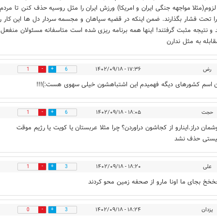
لزوم(مثلا مواجهه جنگی ایران و امریکا) ورزش ایران را مثل روسیه حذف کنن تا مردم
ا تحت فشار بگذارند. ضمن اینکه در قضیه سپاهان و مجسمه سردار دل ها این کار را
د و نتیجه مثبت گرفتند! اینها همه برنامه ریزی شده است متاسفانه مسئولان منفعل 
قابله به مثل ندارن
رض
۱۷:۳۶ - ۱۴۰۲/۰۹/۱۸
1
6
ن اسم کشورهای دیگه فهمیدم این اشتباهشون خیلی سهوی هست:)!!!
حجت
۱۸:۰۵ - ۱۴۰۲/۰۹/۱۸
1
6
شمان دراز.اینارو از کجاشون دراوردن؟ چرا مثلا عربستان یا کویت یا رژیم موقت
یستی حذف نشد
علی
۱۸:۲۰ - ۱۴۰۲/۰۹/۱۸
1
3
خ بجای ما اونا مارو از صحفه زمین محو کردند
یزدان
۱۸:۲۴ - ۱۴۰۲/۰۹/۱۸
0
3