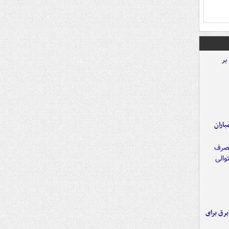
اران
 برق برای