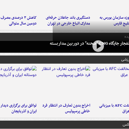
لت ۳ روزه سازمان بورس به
دستگیری باند جاعلان حرفه‌ای
کاهش ۳ درصدی مصرف
لیج فارس
مدارک اتباع خارجی در تهران
دومین سال متوالی
ده
 CNG "صحنه" در دوربین مداربسته
رزشی
دلیل مخالفت AFC با میزبانی
اخراج بدون تعارف در انتظار فرد
توافق برای برگزاری دیدار
عراق
خاطی پرسپولیس
ایران و آذربایجان
عکس