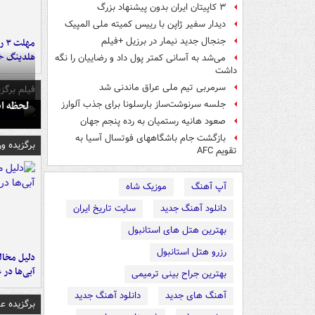
۳ کاپیتان ایران بدون پیشنهاد بزرگ
دیدار سفیر ژاپن با رییس کمیته ملی المپیک
جنجال جدید نیمار در برزیل +فیلم
مه
هلدینگ خ
می‌شد به آسانی کمتر پول داد و رضاییان را نگه
داشت
سرمربی تیم ملی عراق ماندنی شد
فیلم برگزی
لحظه انفجار جایگاه
جلسه سرنوشت‌ساز بارسلونا برای جذب آلوارز
صعود هانیه رستمیان به رده پنجم جهان
بازگشت جام باشگاههای فوتسال آسیا به
برگزیده و
تقویم AFC
آپ آهنگ
موزیک شاه
دانلود آهنگ جدید
سایت تاریخ ایران
بهترین هتل های استانبول
رزرو هتل استانبول
آبی‌ها در 
بهترین جراح بینی ترمیمی
آهنگ های جدید
دانلود آهنگ جدید
برگزیده 