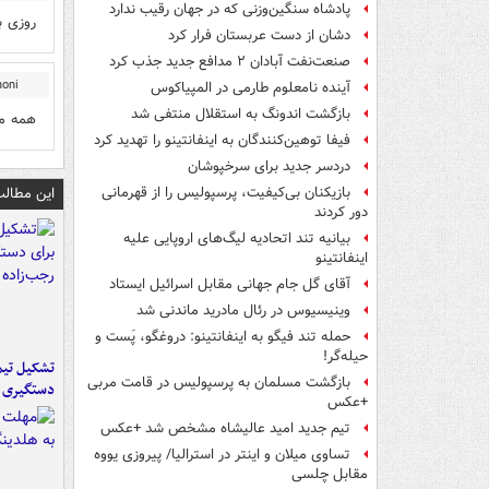
پادشاه سنگین‌وزنی که در جهان رقیب ندارد
روزی ب
دشان از دست عربستان فرار کرد
صنعت‌نفت آبادان ۲ مدافع جدید جذب کرد
honi
آینده نامعلوم طارمی در المپیاکوس
بازگشت اندونگ به استقلال منتفی شد
همه ما
فیفا توهین‌کنندگان به اینفانتینو را تهدید کرد
دردسر جدید برای سرخپوشان
این مطالب
بازیکنان بی‌کیفیت، پرسپولیس را از قهرمانی
دور کردند
بیانیه تند اتحادیه لیگ‌های اروپایی علیه
اینفانتینو
آقای گل جام جهانی مقابل اسرائیل ایستاد
وینیسیوس در رئال مادرید ماندنی شد
حمله تند فیگو به اینفانتینو: دروغگو، پَست‌ و
حیله‌گر!
تشکیل تیم 
بازگشت مسلمان به پرسپولیس در قامت مربی
دستگیری ع
+عکس
تیم جدید امید عالیشاه مشخص شد +عکس
تساوی میلان و اینتر در استرالیا/ پیروزی یووه
مقابل چلسی