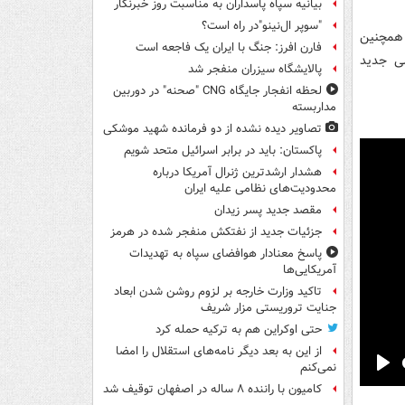
بیانیه سپاه پاسداران به مناسبت روز خبرنگار
"سوپر ال‌نینو"در راه است؟
 همچنین
فارن افرز: جنگ با ایران یک فاجعه است
سی جدید
پالایشگاه سیزران منفجر شد
لحظه انفجار جایگاه CNG "صحنه" در دوربین
مداربسته
تصاویر دیده‌ نشده از دو فرمانده شهید موشکی
پاکستان: باید در برابر اسرائیل متحد شویم
هشدار ارشدترین ژنرال آمریکا درباره
محدودیت‌های نظامی علیه ایران
مقصد جدید پسر زیدان
جزئیات جدید از نفتکش منفجر شده در هرمز
پاسخ معنادار هوافضای سپاه به تهدیدات
آمریکایی‌ها
تاکید وزارت خارجه بر لزوم روشن شدن ابعاد
جنایت تروریستی مزار شریف
حتی اوکراین هم به ترکیه حمله کرد
از این به بعد دیگر نامه‌های استقلال را امضا
نمی‌کنم
Pla
کامیون با راننده ۸ ساله در اصفهان توقیف شد