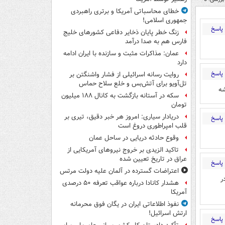
خطای محاسباتی آمریکا و برتری راهبردی
جمهوری اسلامی!
پاسخ
زنگ خطر پایان ذخایر دفاعی کشورهای خلیج
فارس هم به صدا درآمد
عمان: مذاکرات مثبت و سازنده با ایران ادامه
دارد
پاسخ
روایت رسانه اسرائیلی از فشار واشنگتن بر
تل‌آویو برای آتش‌بس و خلع سلاح حماس
شه
سکه در آستانه بازگشت به کانال ۱۸۸ میلیون
تومان
دریادار سیاری: امروز هر خبر دقیق، تیری بر
پاسخ
قلب امپراطوری دروغ است
وقوع حادثه دریایی در ساحل عمان
تاکید الزیدی بر خروج نیروهای آمریکایی از
عراق در تاریخ تعیین شده
پاسخ
اعتراضات گسترده در آلمان علیه دولت مرتس
ر
هشدار کانادا درباره عواقب تعرفه ۵۰ درصدی
آمریکا
نفوذ اطلاعاتی ایران در یگان فوق محرمانه
ارتش اسرائیل!
پاسخ