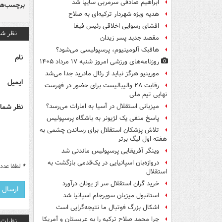
ابراهیم صادقی سرمربی سایپا شد
برچسب‌ها
هدیه ویژه شهردار ترکیه‌ای به صلاح
افشای رسوایی اخلاقی رئیس فیفا
نظر شم
مقصد جدید پسر زیدان
هافبک آلومینیوم، پرسپولیسی می‌شود؟
نام
روزنامه‌های ورزشی امروز ‌شنبه ۱۷ مرداد ۱۴۰۵
مورینیو هرگز نباید از رئال مادرید جدا می‌شد
ایمیل
رقابت ۲۸ والیبالیست برای حضور در فهرست
نهایی تیم ملی
نظر شما 
میزبانی استقلال در آسیا به امارات می‌رسد؟
پاسخ منفی یک لژیونر به باشگاه پرسپولیس
تلاش پزشکان استقلال برای رساندن چشمی به
هفته اول لیگ برتر
وینگر آفریقایی پرسپولیس ماندنی شد
دروازه‌بان اسپانیایی در یک‌قدمی بازگشت به
*
لطفا عدد م
استقلال
خرید گران استقلال سر از یونان درآورد
استانبول میزبان سوپرجام اسپانیا شد
اشکال بزرگ فوتبال ما نتیجه‌گرایی است
چرا محمد صلاح ترکیه را به عربستان و آمریکا
نظرات