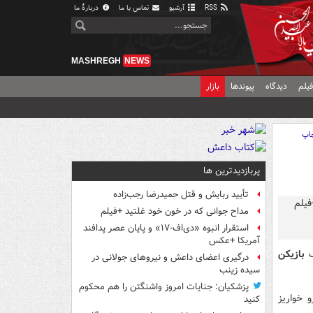
RSS
آرشیو
تماس با ما
دربارهٔ ما
MASHREGH
NEWS
یلم
دیدگاه
پیوندها
بازار
اپ
پربازدیدترین ها
تأیید ربایش و قتل حمیدرضا رجب‌زاده
مداح جوانی که در خون خود غلتید +فیلم
استقرار انبوه «دی‌اف‑۱۷» و پایان عصر پدافند
آمریکا +عکس
بازیکن
درگیری اعضای داعش و نیروهای جولانی در
سیده زینب
پزشکیان: جنایات امروز واشنگتن را هم محکوم
 خواریز
کنید