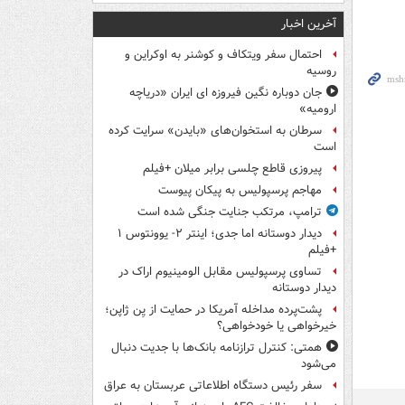
آخرین اخبار
احتمال سفر ویتکاف و کوشنر به اوکراین و
روسیه
جان دوباره نگین فیروزه ای ایران «دریاچه
ارومیه»
سرطان به استخوان‌های «بایدن» سرایت کرده
است
پیروزی قاطع چلسی برابر میلان +فیلم
مهاجم پرسپولیس به پیکان پیوست
ترامپ، مرتکب جنایت جنگی شده است
دیدار دوستانه اما جدی؛ اینتر ۲- یوونتوس ۱
+فیلم
تساوی پرسپولیس مقابل الومینیوم اراک در
دیدار دوستانه
پشت‌پرده مداخله آمریکا در حمایت از یِن ژاپن؛
خیرخواهی یا خودخواهی؟
همتی: کنترل ترازنامه بانک‌ها با جدیت دنبال
می‌شود
سفر رئیس دستگاه اطلاعاتی عربستان به عراق