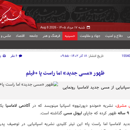
شنبه ۱۷ مرداد ۱۴۰۵ -
Aug 8 2026
ی
دفاع و امنیت
جهاد و مقاومت
حسینیه
فرهنگ و هنر
جامعه
اقتصاد
عکس و ف
1554
تاریخ انتشار:
۱۸ آذر ۱۴۰۲ - ۰۹:۵۵
۶ نظر
چ
ظهور «مسی جدید» اما راست پا +فیلم
سپانیایی از مسی جدید لاماسیا رونمایی
ش مشرق
، نشریه «موندو دپورتیوو» اسپانیا مینویسد که در
آکادمی لاماسیا
یک
ظهور کرده که جاپای
لیونل مسی
گذاشته است.
د لاماسیا اما راست پا» این تیتر کلیدی نشریه اسپانیایی در توصیف پدرو