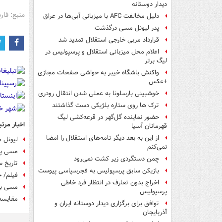
دیدار دوستانه
منبع: فا
دلیل مخالفت AFC با میزبانی آبی‌ها در عراق
پدر لیونل مسی درگذشت
قرارداد مربی خارجی استقلال تمدید شد
اعلام محل میزبانی استقلال و پرسپولیس در
لیگ برتر
واکنش باشگاه خیبر به حواشی صفحات مجازی
+عکس
خوشبینی بارسلونا به عملی شدن انتقال رودری
ترک ها روی ستاره بلژیکی دست گذاشتند
حضور نماینده گل‌گهر در قرعه‌کشی لیگ
اخبار مرتب
قهرمانان آسیا
از این به بعد دیگر نامه‌های استقلال را امضا
لیونل م
نمی‌کنم
مسی پا
چمن دستگردی زیر کشت نمی‌رود
تاریخ 
بازیکن سابق پرسپولیس به فجرسپاسی پیوست
فیلم/ خلاص
اخراج بدون تعارف در انتظار فرد خاطی
مسی بهترین و
پرسپولیس
مقایسه م
توافق برای برگزاری دیدار دوستانه ایران و
آذربایجان