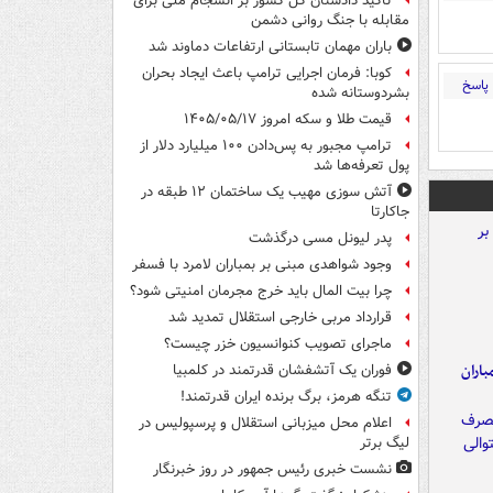
تأکید دادستان کل کشور بر انسجام ملی برای
مقابله با جنگ روانی دشمن
باران مهمان تابستانی ارتفاعات دماوند شد
کوبا: فرمان اجرایی ترامپ باعث ایجاد بحران
پاسخ
بشردوستانه شده
قیمت طلا و سکه امروز ۱۴۰۵/۰۵/۱۷
ترامپ مجبور به پس‌دادن ۱۰۰ میلیارد دلار از
پول تعرفه‌ها شد
آتش سوزی مهیب یک ساختمان ۱۲ طبقه در
جاکارتا
پدر لیونل مسی درگذشت
وجود شواهدی مبنی بر بمباران لامرد با فسفر
چرا بیت المال باید خرج مجرمان امنیتی شود؟
قرارداد مربی خارجی استقلال تمدید شد
ماجرای تصویب کنوانسیون خزر چیست؟
اران
فوران یک آتشفشان قدرتمند در کلمبیا
تنگه هرمز، برگ برنده ایران قدرتمند!
اعلام محل میزبانی استقلال و پرسپولیس در
لیگ برتر
نشست خبری رئیس جمهور در روز خبرنگار