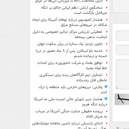
دلیل مخالفت AFC با میزبانی آبی‌ها در عراق
سخنگوی ارتش: نظم ایرانی حاکم بر تنگه
غیرقابل بازگشت است
هشدار الموسوی درباره توطئه آمریکا برای ایجاد
شکاف در نیروهای مسلح عراق
تعطیلی تدریجی مراکز دیالیز خصوصی به دلیل
انباشت بدهی بیمه‌ها
خاویر باردم؛ یک ستاره در برابر سکوت جهان
خدمه ناو لینکلن: پس از ۸ ماه حضور در دریا
خسته و درمانده‌ شدیم
توافق بغداد و شرکت «شورون» برای احداث
خط لوله بصره
تشکیل تیم کارآگاهان زبده برای دستگیری
عاملان قتل رجب‌زاده
ولایتی: نیروهای خارجی باید منطقه را ترک
کنند
هشدار دبیر شورای عالی امنیت ملی به امریکا
درباره تنگه هرمز
پرونده حقوقی جنایت جنگی آمریکا در میناب
به جریان افتاد
ادعای زلنسکی درباره تامین ماهانه موشک‌های
رهگیر توسط آمریکا
بررسی: 0