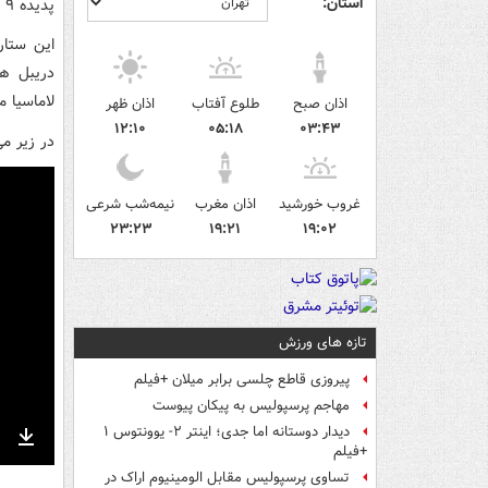
استان:
پدیده ۹ ساله آرژانتینی آکادمی فوتبال لاماسیا است.
این ستار
دریبل ها
لاماسیا م
اذان صبح
طلوع آفتاب
اذان ظهر
۱۲:۱۰
۰۵:۱۸
۰۳:۴۳
در زیر می
غروب خورشید
اذان مغرب
نیمه‌شب شرعی
۲۳:۲۳
۱۹:۲۱
۱۹:۰۲
تازه های ورزش
پیروزی قاطع چلسی برابر میلان +فیلم
مهاجم پرسپولیس به پیکان پیوست
دیدار دوستانه اما جدی؛ اینتر ۲- یوونتوس ۱
+فیلم
nter
Download
تساوی پرسپولیس مقابل الومینیوم اراک در
ullscreen