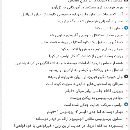
عکاسان و خبرنگاران در دفاع مقدس
ورود فرمانده تروریست‌های آمریکایی به تل‌آویو
آغاز تحقیقات سازمان ملل درباره جاسوسی کارمندش برای اسرائیل
مسیر درآمدزایی فراموش شده لیگ برتری‌ها
پیمان دفاعی مکه!
مربی سابق استقلال سرمربی آفریقای جنوبی شد
دستگیری مسئول یک اداره آستارا در پرونده فساد مالی
مجتبی جباری تیم جدیدش را انتخاب کرد
روایت رسانه عبری از دخالت آشکار ترامپ در کوبا
هشدار حماس درباره اقدامات توسعه طلبانه اشغالگران در کرانه باختری
احتمال سفر ویتکاف و کوشنر به اوکراین و روسیه
جان دوباره نگین فیروزه ای ایران «دریاچه ارومیه»
سرطان به استخوان‌های «بایدن» سرایت کرده است
پیروزی قاطع چلسی برابر میلان +فیلم
مهاجم پرسپولیس به پیکان پیوست
ترامپ، مرتکب جنایت جنگی شده است
دیدار دوستانه اما جدی؛ اینتر ۲- یوونتوس ۱ +فیلم
تساوی پرسپولیس مقابل الومینیوم اراک در دیدار دوستانه
پشت‌پرده مداخله آمریکا در حمایت از یِن ژاپن؛ خیرخواهی یا خودخواهی؟