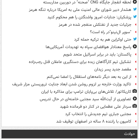
لحظه انفجار جایگاه CNG "صحنه" در دوربین مداربسته
هشدار دبیر شورای عالی امنیت ملی به امریکا درباره تنگه هرمز
پزشکیان: جنایات امروز واشنگتن را هم محکوم کنید
جزئیات جدید از نفتکش منفجر شده در هرمز
"سوپر ال‌نینو"در راه است؟
حتی اوکراین هم به ترکیه حمله کرد
پاسخ معنادار هوافضای سپاه به تهدیدات آمریکایی‌ها
پاکستان: باید در برابر اسرائیل متحد شویم
تشکیل تیم کارآگاهان زبده برای دستگیری عاملان قتل رجب‌زاده
مقصد جدید پسر زیدان
از این به بعد دیگر نامه‌های استقلال را امضا نمی‌کنم
تاکید وزارت خارجه بر لزوم روشن شدن ابعاد جنایت تروریستی مزار شریف
کاریکاتور/ تلاش‌های بی‌پایان ترامپ برای مذاکره با ایران
تصاویری از آیت‌الله سید مجتبی خامنه‌ای در حال تدریس
سردار علی عظمایی در کنار دو فرمانده شهید
مجتبی جباری تیم جدیدش را انتخاب کرد
کامیون با راننده ۸ ساله در اصفهان توقیف شد
حوادث