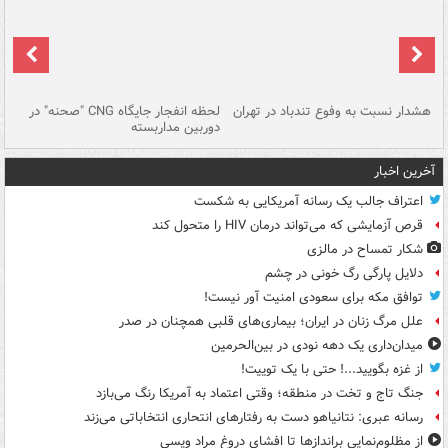
ای
هشدار نسبت به وفوع تندباد در تهران
لحظه انفجار جایگاه CNG "صحنه" در
دس
دوربین مداربسته
ات
آخرین اخبار
اعتراف جالب یک رسانه آمریکایی به شکست
قرص آزمایشی که می‌تواند درمان HIV را متحول کند
شکار تمساح در مالزی
دلایل پارگی رگ خونی در چشم
توافق مکه برای سعودی امنیت آور نیست!
علل مرگ زنان در ایران؛ بیماری‌های قلبی همچنان در صدر
میدان‌داری یک دهه نودی در بین‌الحرمین
از غزه بگویید...! حتی با یک توییت!
جنگ تاج و تخت در منطقه؛ وقتی اعتماد به آمریکا رنگ می‌بازد
رسانه عبری: نتانیاهو دست به رفتارهای انتحاری انتخاباتی می‌زند
از مظلوم‌نمایی براندازها تا افشای دروغ مراد ویسی