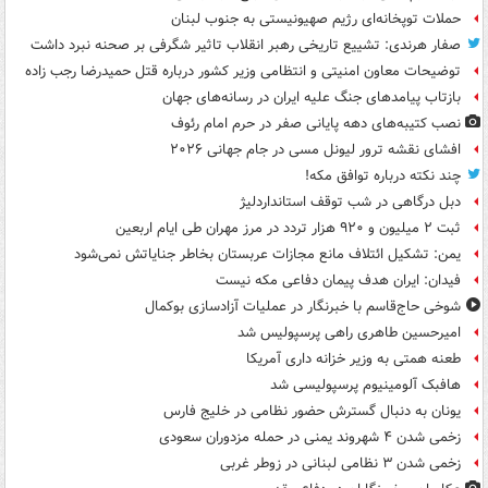
حملات توپخانه‌ای رژیم صهیونیستی به جنوب لبنان
صفار هرندی: تشییع تاریخی رهبر انقلاب تاثیر شگرفی بر صحنه نبرد داشت
توضیحات معاون امنیتی و انتظامی وزیر کشور درباره قتل حمیدرضا رجب زاده
بازتاب پیامدهای جنگ علیه ایران در رسانه‌های جهان
نصب کتیبه‌های دهه پایانی صفر در حرم امام رئوف
افشای نقشه ترور لیونل مسی در جام جهانی ۲۰۲۶
چند نکته درباره توافق مکه!
دبل درگاهی در شب توقف استانداردلیژ
ثبت ۲ میلیون و ۹۲۰ هزار تردد در مرز مهران طی ایام اربعین
یمن: تشکیل ائتلاف مانع مجازات عربستان بخاطر جنایاتش نمی‌شود
فیدان: ایران هدف پیمان دفاعی مکه نیست
شوخی حاج‌قاسم با خبرنگار در عملیات آزادسازی بوکمال
امیرحسین طاهری راهی پرسپولیس شد
طعنه همتی به وزیر خزانه داری آمریکا
هافبک آلومینیوم پرسپولیسی شد
یونان به دنبال گسترش حضور نظامی در خلیج فارس
زخمی شدن ۴ شهروند یمنی در حمله مزدوران سعودی
زخمی شدن ۳ نظامی لبنانی در زوطر غربی