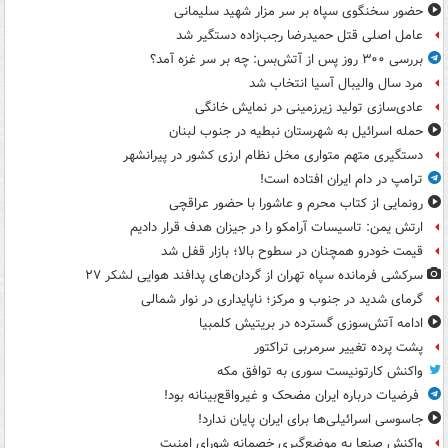
حضور سخنگوی سپاه بر سر مزار شهید سلیمانی
عامل اصلی قتل حمیدرضا رجب‌زاده دستگیر شد
بررسی ۳۰۰ روز پس از آتش‌بس: چه بر سر غزه آمد؟
مرد سال والیبال آسیا انتخاب شد
عادی‌سازی تولید زیرزمینی در نمایش خانگی
حمله اسرائیل به شهرستان نبطیه در جنوب لبنان
دستگیری متهم متواری مخل نظام ارزی کشور در پیرانشهر
ترامپ در دام ایران افتاده است!
رونمایی از کتاب محرم و عاشورا با حضور عراقچی
ارتش یمن: تاسیسات آرامکو را در جیزان هدف قرار دادیم
قیمت خودرو همچنان در سطوح بالا؛ بازار قفل شد
سرکشی فرمانده سپاه تهران از گردان‌های پدافند هوایی لشکر ۲۷
گرمای شدید در جنوب و مرکز؛ ناپایداری در نوار شمالی
ادامه آتش‌سوزی گسترده در بریتیش کلمبیا
پشت پرده تغییر سرمربی تراکتور
واکنش کارتونیست سوری به توافق مکه
فرضیات درباره ایران مضحک و غیرواقع‌بینانه بود!
جاسوسی اسرائیلی‌ها برای ایران پایان ندارد!
واکنش صنعا به موضع‌گیری خصمانه شورای امنیت