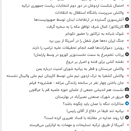
احتمال شکست اردوغان در دور دوم انتخابات ریاست جمهوری ترکیه
واکنش سرپرست باشگاه استقلال به انتقادات
آتش‌سوزی گسترده در ارتفاعات لبنان توسط صهیونیست‌ها
کاریکاتور/ کمال شرف توافق مکه را به سخره گرفت
شوک شبانه به تراکتور با حضور نکونام
جنگ ایران ده‌ها هزار شغل را در آمریکا از بین برد
رویترز: دموکرات‌ها قصد انجام تحقیقات علیه ترامپ را دارند
پرتاب تخم‌مرغ به سمت نخست‌وزیر کوزوو در وسط پارلمان!
نقشه کشی برای فتنه و اصرار بر دروغ
واکنش عربستان و قطر به بیانیه شورای امنیت درباره یمن
واکنش کشفیا به ترک اردوی تیم ملی توسط کاپیتان تیم ملی والیبال نشسته
جان باختن چهار نفر در سانحه رانندگی مراغه - هشترود+ فیلم
نشست هم اندیشی جمعی از علمای حوزه علمیه قم با عراقچی
حریق در شهرک صنعتی نصیرآباد در بهارستان
مذاکرات تنگه با عمان باید چگونه باشد؟
بیانیه تند فیفا در دفاع از آقای رئیس!
آیا روند عدلیه در مقابله با فساد تغییری کرده است؟
آمریکا از طریق ترکیه تسلیحات و مهمات به اوکراین می‌فرستد