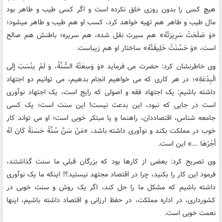
هیچ کسی را بدون روزی خلق نکرده است و اگر کسی طیب و طاهر بود
مال طیب و طاهر هم تهیه خواهد کرد، کسب او هم طیب و طاهر میشود؛
«وَ صَلَحَتْ سَرِیرَتُهُ» هم سیرت نقل شده، هم سریره؛ باطنش هم صالح
است، «وَ حَسُنَتْ خَلِیقَتُهُ» ساختار او هم زیباست.
وی خاطرنشان کرد:‌ حضرت می فرماید «وَ وَسِعَتْهُ السُّنَّةُ، وَ لَمْ ینْسَبْ إلَی
الْبِدْعَةِ»؛ در هر کاری که می خواهیم انجام بدهیم، می توانیم دو اجتهاد
داشته باشیم: یک اجتهاد فقه و اصولی که رایج است، یک اجتهاد نوآوری
است در جایی که نبود، این بدعت نیست! این سنت است؛ یک کسی
جامعه شناس، اقتصاددان، راهنما و یا مبتکر خوبی است؛ او می تواند کار
خوب در مملکت بکند و نوآوری داشته باشد، «مَنْ سَنَّ سُنَّةً حَسَنَةً کَانَ لَهُ
أَجْرُهَا ...» این است.
وی تصریح کرد: بعضی از کارها بود که بزرگان قبلی ما سنت گذاشتند،
فرمود این کار را بکنید، چرا در اقتصاد مجتهد نیستید؟! اینکه ما یک نوآوری
داشته باشیم که مشکل ما را حل کند، اگر یک روش و سنت خوبی در
کشورداری، در اداره مملکت، در حفظ ارزانی و اقتصاد داشته باشیم، اینها
نعمت خوبی است.