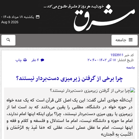
یکشنبه ۱۸ مرداد ۱۴۰۵ -
Aug 9 2026
جامعه
کد خبر
1553911
تاریخ انتشار:
۱۷ آذر ۱۴۰۲ - ۲۰:۴۰
۴ نظر
چاپ
جامعه
چرا برخی از گرفتن زیرمیزی دست‌بردار نیستند؟
آیت‌الله جوادی آملی گفت: این یک اصل کلی قرآن است که یک عده خواه
در حوزه خواه در دانشگاه، مطلبی را یقین می‌دانند که بد است اما از
زیرمیزی یا روی میزی دست‌بردار نیستند، چرا؟ برای اینکه اینها امام ندارند،
امام ما حوزه و دانشگاه نیست، امام ما استدلال و فلسفه و کلام و فقه و
اینها نیست، امام ما عقل عملی است، عقلی که «مَا عُبِدَ بِهِ الرَّحْمَان وَ
اکْتُسِبَ بِهِ الْجنان»