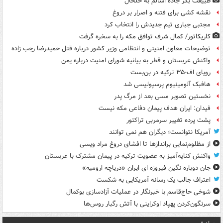
طبیعت بکر جاده اسالم به خلخال
نقشه کشی برای فتنه و اصرار بر دروغ
مجتبی جباری تیم جدیدش را انتخاب کرد
کاریکاتور/ کمال شرف توافق مکه را به سخره گرفت
توضیحات معاون امنیتی و انتظامی وزیر کشور درباره قتل حمیدرضا رجب زاده
واکنش عربستان و قطر به بیانیه شورای امنیت درباره یمن
رویای اف-۳۵ ترکیه در بن‌بست
هافبک آلومینیوم پرسپولیسی شد
نخستین تصویر مسی بعد از مرگ پدر
فیدان: ایران هدف پیمان دفاعی مکه نیست
پشت پرده تغییر سرمربی تراکتور
آمریکا نتوانست؛ دیگران هم نمی توانند
از مظلوم‌نمایی براندازها تا افشای دروغ مراد ویسی
واکنش کنایه‌آمیز به عضویت ترکیه در پیمان مشترک با عربستان
جان دوباره نگین فیروزه ای ایران «دریاچه ارومیه»
اعتراف جالب یک رسانه آمریکایی به شکست
شوخی حاج‌قاسم با خبرنگار در عملیات آزادسازی بوکمال
سرنگون‌کردن پهپاد اوکراینی با آتش رگبار روس‌ها