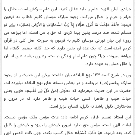
جوادی آملی افزود: علم را باید عقال کنید، این علم سرکش است، حلال را
حرام و حرام را حلال می‌کند، وجود مبارک موسای کلیم خطاب به فرعون
فرمود: «لَقَدْ عَلِمْتَ مَا أَنزَلَ هؤُلاءِ إِلاّ رَبُّ السَّماوَاتِ وَ الأرْضِ بَصَائِرَ»؛ برای تو
مسلّم شده، صد درصد یقین پیدا کردی که حق با من است، اما بیراهه می
روی؛ این بیان نورانی موسای کلیم به فرعون به صورت اصل کلی در قرآن
کریم آمده است که یک عده ای یقین دارند که خدا گفته پیغمبر گفته، اما
بیراهه میروند، چرا؟ چون علم امام زندگی نیست، رهبری برنامه های انسان
را عقل عملی به عهده دارد.
وی در شرح کلمه ۱۲۳ نهج البلاغه بیان داشت: برخی این حدیث را از وجود
مبارک پیغمبر(ص) می‌دانند و در بعضی نسخه های نهج البلاغه نیاورده اند،
حضرت در این حدیث میفرماید که «طُوبَی لِمَنْ ذَلَّ فِی نَفْسِهِ» طوبی یعنی
حیات طیب و طاهر؛ کسی حیات طیب و طاهر دارد که در درون و
ساختارش ذلول باشد نه ذلیل، انسان عزیز است.
این استاد تفسیر قرآن کریم ادامه داد: عزت مؤمن مِلک مؤمن نیست.
امانت الهی است، مؤمن حق ندارد آبروی خودش را بریزد و خودش را ذلیل
کند. بعد فرمود: «وَ طَابَ کَسْبُهُ» حلال کسب بکند، چون ذات اقدس الهی