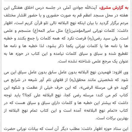
به گزارش مشرق،
آیت‌الله جوادی آملی در جلسه درس اخلاق هفتگی این
هفته در محل مسجد اعظم قم به صورت حضوری و با حضور اقشار مختلف
مردم برگزار گردید با بیان اینکه نهج البلاغه تالی تلو قرآن کریم است، اظهار
داشت: کلمات نورانی امیرالمؤمنین(ع) مثل سایر ائمه(ع) منسجم و علمی
است. ولی سید رضی(ره) فرصت نکرد که همه کلمات را جمع بکنند و خطبه
ها یا نامه ها یا کلمات نورانی یکجا ذکر بشود، لذا خطبه ها و نامه ها
تقطیع شده و سباق و سیاق کلمات نیامده و این کتاب در حوزه ها به
عنوان یک مرجع علمی شناخته نشده است.
وی افزود: فهمیدن نهج البلاغه بدون عامل سابق بدون عامل سیاق این می
شود که شخصیتی مانند محقق(ره) از فقهای نام آور شیعه در شرایع می
گوید «و فی مرسلة الرضی»، که این حرف خیلی از عظمت و شکوه این
کتاب کم می کند؛ مرسله رضی کجا، نهج البلاغه علی کجا!؟ باید توجه
داشت که بیشتر این خطبه ها و کلمات دارای سباق و سیاق هست که در
کتاب «تمام نهج البلاغه» آمده است و این کتاب تمام نهج البلاغه از
بهترین برکات است.
این ستاد حوزه اظهار داشت: مطلب دیگر آن است که بیانات نورانی حضرت