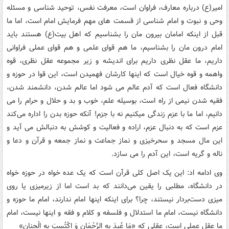
امیر(ع) درباره معارف، فراوان است، معرفت نفس، توحید شناسی و مسئله
وحی و نبوت و امام شناسی از قسمت های مهم فرمایش امام است، اما ما
قبل از اینکه امامان بیرون مان را بشناسیم که اهل بیت(ع) هستند باید
امام درون مان را بشناسیم، ما هم قوای علمی و هم قوای عملی فراوانی
داریم، ما عقل نظری داریم برای اندیشه و زیر مجموعه عقل نظری، قوه
واهمه و قوه خیال است که اینها کارشان فهمیدن است، این قوا در حوزه و
دانشگاه فعال است که آدم عالم می شود اما عالم شدن، دانشمند شدن،
فقیه شدن نیمی از راه است، بوسیله علم، خوب و بد و حلال و حرام را می
دانیم، اما ما با عزم زندگی میکنیم نه با جزم! آنکه حوزه بدن را اداره می‌کند
عزم است که به دنبال عزم، اراده و فعالیت و کوشش به دنبالش می آید و
این مال مسجد و سحرخیزی و نماز جماعت و نماز جمعه و قرآن و دعا و
ناله و گریه است، این آدم را می سازد.
وی ادامه اد: این یک اصل کلی قرآن است که یک عده خواه در حوزه خواه
در دانشگاه، مطلبی را یقین می‌دانند که بد است اما از زیرمیزی یا روی
میزی دست‌بردار نیستند، چرا؟ برای اینکه اینها امام ندارند، امام ما حوزه و
دانشگاه نیست، امام ما استدلال و فلسفه و کلام و فقه و اینها نیست، امام
ما عقل عملی است، عقلی که «مَا عُبِدَ بِهِ الرَّحْمَان وَ اکْتُسِبَ بِهِ الْجنان»