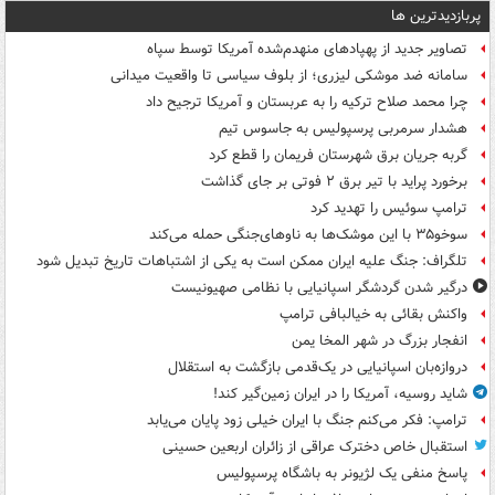
پربازدیدترین ها
تصاویر جدید از پهپادهای منهدم‌شده آمریکا توسط سپاه
سامانه ضد موشکی لیزری؛ از بلوف سیاسی تا واقعیت میدانی
چرا محمد صلاح ترکیه را به عربستان و آمریکا ترجیح داد
هشدار سرمربی پرسپولیس به جاسوس تیم
گربه جریان برق شهرستان فریمان را قطع کرد
برخورد پراید با تیر برق ۲ فوتی بر جای گذاشت
ترامپ سوئیس را تهدید کرد
سوخو۳۵ با این موشک‌ها به ناوهای‌جنگی حمله می‌کند
تلگراف: جنگ علیه ایران ممکن است به یکی از اشتباهات تاریخ تبدیل شود
درگیر شدن گردشگر اسپانیایی با نظامی صهیونیست
واکنش بقائی به خیالبافی ترامپ
انفجار بزرگ در شهر المخا یمن
دروازه‌بان اسپانیایی در یک‌قدمی بازگشت به استقلال
شاید روسیه، آمریکا را در ایران زمین‌گیر کند!
ترامپ: فکر می‌کنم جنگ با ایران خیلی زود پایان می‌یابد
استقبال خاص دخترک عراقی از زائران اربعین حسینی
پاسخ منفی یک لژیونر به باشگاه پرسپولیس