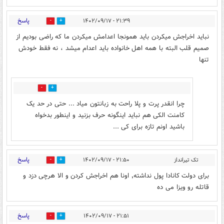
پاسخ
۲۱:۳۹ - ۱۴۰۲/۰۹/۱۷
2
20
نباید اخراجش میکردن باید همونجا اعدامش میکردن ما که راضی بودیم از
صمیم قلب البته با همه اهل خانواده باید اعدام میشد ، نه فقط خودش
تنها
4
2
چرا انقدر پرت و پلا راحت به زبانتون میاد ... حتی در حد یک
کامنت الکی هم نباید اینگونه حرف بزنید و اینطور بدخواه
باشید اونم تازه برای کی ...
پاسخ
تک تیرانداز
۲۱:۵۰ - ۱۴۰۲/۰۹/۱۷
2
5
برای دولت کانادا پول نداشته٬ اونا هم اخراجش کردن و الا هرچی دزد و
قاتله رو ویزا می ده
پاسخ
۲۱:۵۱ - ۱۴۰۲/۰۹/۱۷
0
17