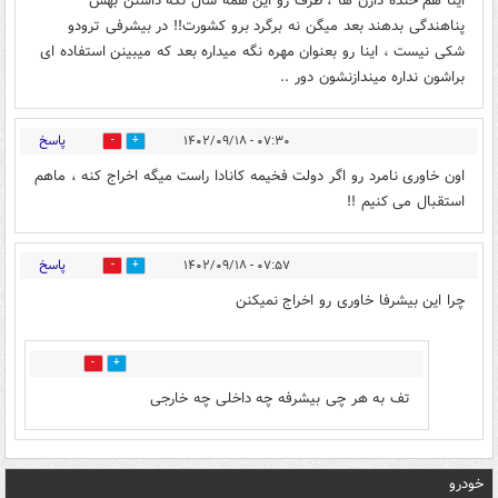
اینا هم خنده دارن ها ، طرف رو این همه سال نگه داشتن بهش
پناهندگی بدهند بعد میگن نه برگرد برو کشورت!! در بیشرفی ترودو
شکی نیست ، اینا رو بعنوان مهره نگه میداره بعد که میبینن استفاده ای
براشون نداره میندازنشون دور ..
پاسخ
۰۷:۳۰ - ۱۴۰۲/۰۹/۱۸
1
2
اون خاوری نامرد رو اگر دولت فخیمه کانادا راست میگه اخراج کنه ، ماهم
استقبال می کنیم !!
پاسخ
۰۷:۵۷ - ۱۴۰۲/۰۹/۱۸
1
2
چرا این بیشرفا خاوری رو اخراج نمیکنن
0
0
تف به هر چی بیشرفه چه داخلی چه خارجی
خودرو