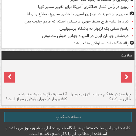
روبیو در رأس فشار حداکثری آمریکا برای تغییر مسیر کوبا
تصویری از تمرینات ترابزون اسپور با حضور ساویچ، صلاح و اونانا
نبرد ما علیه طرح سلطه‌جویی عربستان است، نه مردم جنوب یمن
پاسخ منفی یک لژیونر به باشگاه پرسپولیس
درخشش جوانان ایران در المپیاد جهانی هوش مصنوعی
پالایشگاه نفت اسلواکی منفجر شد
سلامت
ت
چرا مغز در هنگام خواب، انرژی خود را
آیا مصرف قهوه و نوشیدنی‌های
چر
خالی می‌کند؟
کافئین‌دار در دوران بارداری مجاز است؟
می
نسخه دسکتاپ
کليه حقوق اين سايت متعلق به پایگاه خبري-تحليلي مشرق نيوز می باشد و
استفاده از مطالب آن با ذکر منبع بلامانع است.