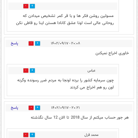
15
3
مسولین روشن فکر ها و با قر کمر تشخیص میدادن که
روحانی عالی است اونا عشق کانادا هستن اینا رو قاطی نکن
پاسخ
۲۰:۰۸ - ۱۴۰۲/۰۹/۱۷
1
34
خاوری اخراج نمیکنن
عباس
1
8
چون سرمایه کشور را برده اونجا به مردم ضرر رسونده وگرنه
اون رو هم اخراج می کردند
پاسخ
۲۰:۲۱ - ۱۴۰۲/۰۹/۱۷
2
10
هر جور حساب میکنم از سال 2018 تا الان 12 سال نگذشته
محمد قزل
3
4