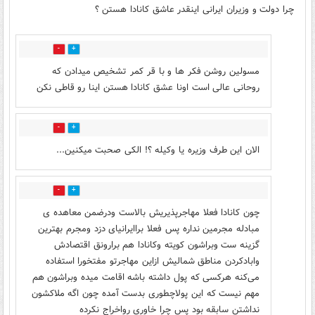
چرا دولت و وزیران ایرانی اینقدر عاشق کانادا هستن ؟
17
3
مسولین روشن فکر ها و با قر کمر تشخیص میدادن که
روحانی عالی است اونا عشق کانادا هستن اینا رو قاطی نکن
1
2
الان این طرف وزیره یا وکیله ؟! الکی صحبت میکنین...
0
0
چون کانادا فعلا مهاجرپذیریش بالاست ودرضمن معاهده ی
مبادله مجرمین نداره پس فعلا براایرانیای دزد ومجرم بهترین
گزینه ست وبراشون کویته وکانادا هم برارونق اقتصادش
وابادکردن مناطق شمالیش ازاین مهاجرتو مفتخورا استفاده
می‌کنه هرکسی که پول داشته باشه اقامت میده وبراشون هم
مهم نیست که این پولاچطوری بدست آمده چون اگه ملاکشون
نداشتن سابقه بود پس چرا خاوری رواخراج نکرده