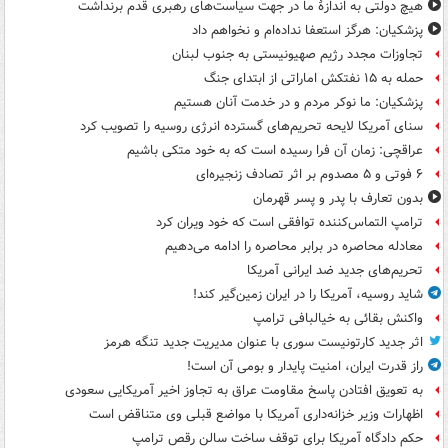
هیچ دولتی به اندازۀ ما در جهت سیاست‌های رهبری قدم برنداشت
پزشکیان: هرگز استعفا نداده‌ام و نخواهم داد
تجاوزات مجدد رژیم صهیونیستی به جنوب لبنان
حمله به ۱۵ نفتکش‌ اماراتی از ابتدای جنگ
پزشکیان: ما نوکر مردم و در خدمت آنان هستیم
سنای آمریکا لایحه تحریم‌های گسترده انرژی روسیه را تصویب کرد
عراقچی: زمان آن فرا رسیده است که به خود متکی باشیم
۶ فوتی و ۵ مصدوم بر اثر تصادف زنجیره‌ای
بدون تعارف با پدر و پسر قهرمان
ترامپ التماس‌کننده توافقی است که خود ویران کرد
معادله محاصره در برابر محاصره را ادامه می‌دهیم
تحریم‌های جدید ضد ایرانی آمریکا
شاید روسیه، آمریکا را در ایران زمین‌گیر کند!
واکنش بقائی به خیالبافی ترامپ
اثر جدید کارتونیست سوری با عنوان مدیریت جدید تنگه هرمز
راز قدرت ایران، امنیت پایدار و بومی آن است!
به تعویق افتادن پاسخ مقاومت عراق به تجاوز اخیر آمریکایی سعودی
اظهارات وزیر خزانه‌داری آمریکا با مواضع قبلی وی متناقض است
حکم دادگاه آمریکا برای توقف ساخت سالن رقص ترامپ