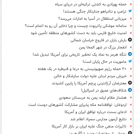
حمله پهپادی به کشتی ترکیه‌ای در دریای سیاه
ترامپ و نتانیاهو جنایتکار جنگی هستند!
میزبانی استقلال در آسیا به امارات می‌رسد؟
سامانه موشکی پاتریوت چیست و چرا ذخایر آن رو به اتمام است؟
امنیت خلیج فارس باید به دست کشورهای منطقه تأمین شود
بارش باران در فاروج خراسان شمالی
انفجار بزرگ در شهر المخا یمن
تنگه هرمز به نماد یک تحقیر تاریخی برای آمریکا تبدیل شد!
ماموریت در حال پایان است!
۲۰ حمله رژیم صهیونیستی به درعا و قنیطره در یک هفته
خیزش مردم لبنان علیه دولت سازشکار و خائن
معترضان آرژانتینی پرچم آمریکا را پایین کشیدند
شکاف‌های عمیق در اسرائیل!
هشدار مقام ارشد یمن به عربستان سعودی
اردوغان: توافقنامه مکه پذیرای مشارکت کشورهای دوست است
ادعای بسنت درباره توافق ایران و آمریکا
نتایج آزمون مدارس سمپاد اعلام شد
تاثیرات منفی جنگ علیه ایران بر بازار کار آمریکا
رونمایی از مختصات جدید تنگۀ هرمز