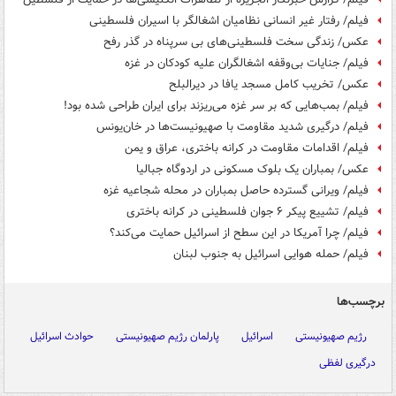
فیلم/ رفتار غیر انسانی نظامیان اشغالگر با اسیران فلسطینی
عکس/ زندگی سخت فلسطینی‌های بی سرپناه در گذر رفح
فیلم/ جنایات بی‌وقفه اشغالگران علیه کودکان در غزه
عکس/ تخریب کامل مسجد یافا در دیرالبلح
فیلم/ بمب‌هایی که بر سر غزه می‌ریزند برای ایران طراحی شده بود!
فیلم/ درگیری شدید مقاومت با صهیونیست‌ها در خان‌یونس
فیلم/ اقدامات مقاومت در کرانه باختری، عراق و یمن
عکس/ بمباران یک بلوک مسکونی در اردوگاه جبالیا
فیلم/ ویرانی گسترده حاصل بمباران در محله شجاعیه غزه
فیلم/ تشییع پیکر ۶ جوان فلسطینی در کرانه باختری
فیلم/ چرا آمریکا در این سطح از اسرائیل حمایت می‌کند؟
فیلم/ حمله هوایی اسرائیل به جنوب لبنان
برچسب‌ها
رژیم صهیونیستی
اسرائیل
پارلمان رژیم صهیونیستی
حوادث اسرائیل
درگیری لفظی