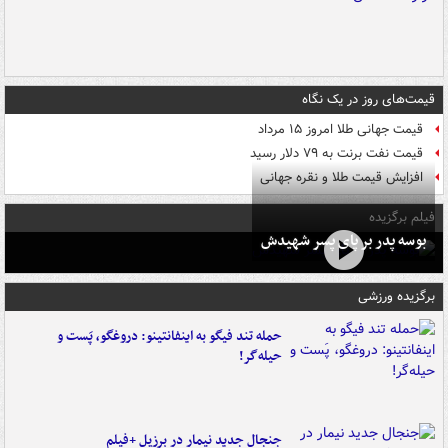
قیمت‌های روز در یک نگاه
قیمت جهانی طلا امروز ۱۵ مرداد
قیمت نفت برنت به ۷۹ دلار رسید
افزایش قیمت طلا و نقره جهانی
فیلم برگزیده
بوسه‌ پدر بر پای پسر شهیدش
برگزیده ورزشی
حمله تند فیگو به اینفانتینو: دروغگو، پَست‌ و
حیله‌گر!
جنجال جدید نیمار در برزیل +فیلم