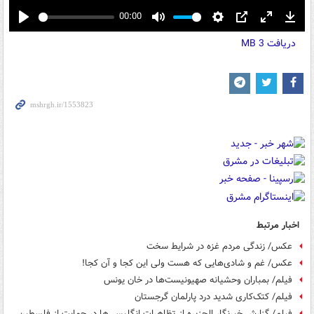
00:00
Play
Mute
Settings
PIP
Enter
Down
دریافت
3 MB
fullscreen
اخبار مرتبط
عکس/ زندگی مردم غزه در شرایط سخت
عکس/ غم و شادی‌هایی که هست ولی این کجا و آن کجا!
فیلم/ بمباران وحشیانه صهیونیست‌ها در خان یونس
فیلم/ کتک‌کاری شدید درد پارلمان گرجستان
فیلم/ گزارش خبرنگار الجزیره از تظاهرات انگلیسی‌ها در حمایت از فلسطین