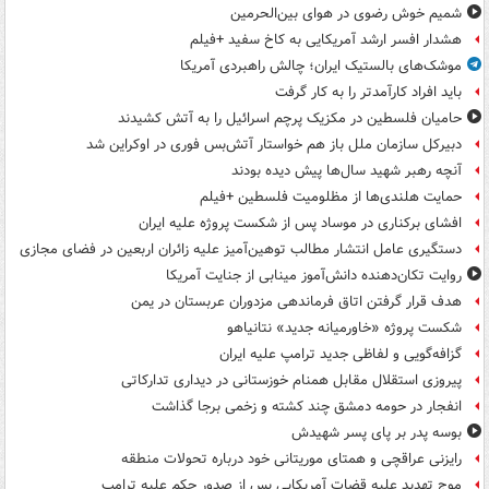
شمیم خوش رضوی در هوای بین‌الحرمین
هشدار افسر ارشد آمریکایی به کاخ سفید +فیلم
موشک‌های بالستیک ایران؛ چالش راهبردی آمریکا
باید افراد کارآمدتر را به کار گرفت
حامیان فلسطین در مکزیک پرچم اسرائیل را به آتش کشیدند
دبیرکل سازمان ملل باز هم خواستار آتش‌بس فوری در اوکراین شد
آنچه رهبر شهید سال‌ها پیش دیده بودند
حمایت هلندی‌ها از مظلومیت فلسطین +فیلم
افشای برکناری در موساد پس از شکست پروژه علیه ایران
دستگیری عامل انتشار مطالب توهین‌آمیز علیه زائران اربعین در فضای مجازی
روایت تکان‌دهنده دانش‌آموز مینابی از جنایت آمریکا
هدف قرار گرفتن اتاق‌ فرماندهی مزدوران عربستان در یمن
شکست پروژه «خاورمیانه جدید» نتانیاهو
گزافه‌گویی و لفاظی جدید ترامپ علیه ایران
پیروزی استقلال مقابل همنام خوزستانی در دیداری تدارکاتی
انفجار در حومه دمشق چند کشته و زخمی برجا گذاشت
بوسه‌ پدر بر پای پسر شهیدش
رایزنی عراقچی و همتای موریتانی خود درباره تحولات منطقه
موج تهدید علیه قضات آمریکایی پس از صدور حکم علیه ترامپ