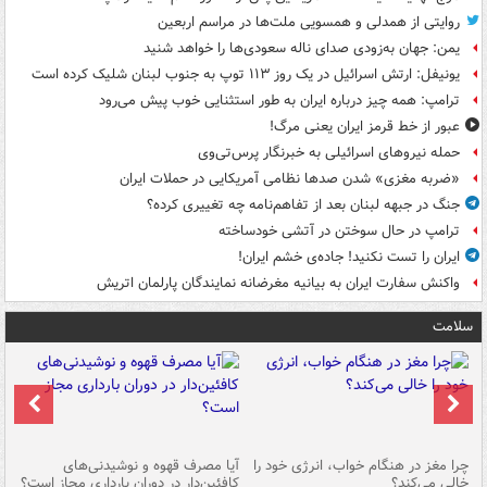
روایتی از همدلی و همسویی ملت‌ها در مراسم اربعین
یمن: جهان به‌زودی صدای ناله سعودی‌ها را خواهد شنید
یونیفل: ارتش اسرائیل در یک روز ۱۱۳ توپ به جنوب لبنان شلیک کرده است
ترامپ: همه چیز درباره ایران به طور استثنایی خوب پیش می‌رود
عبور از خط قرمز ایران یعنی مرگ!
حمله نیروهای اسرائیلی به خبرنگار پرس‌تی‌وی
«ضربه مغزی» شدن صدها نظامی آمریکایی در حملات ایران
جنگ در جبهه لبنان بعد از تفاهم‌نامه چه تغییری کرده؟
ترامپ در حال سوختن در آتشی خودساخته
ایران را تست نکنید! جاده‌ی خشم ایران!
واکنش سفارت ایران به بیانیه مغرضانه نمایندگان پارلمان اتریش
سلامت
ت
چرا مغز در هنگام خواب، انرژی خود را
آیا مصرف قهوه و نوشیدنی‌های
چر
خالی می‌کند؟
کافئین‌دار در دوران بارداری مجاز است؟
می