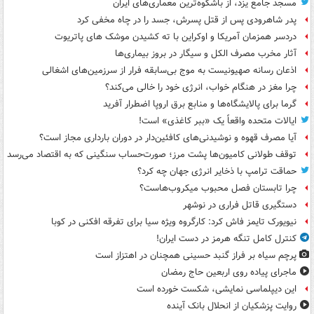
مسجد جامع یزد، از باشکوه‌ترین معماری‌های ایران
پدر شاهرودی پس از قتل پسرش، جسد را در چاه مخفی کرد
دردسر همزمان آمریکا و اوکراین با ته کشیدن موشک های پاتریوت
آثار مخرب مصرف الکل و سیگار در بروز بیماری‌ها
اذعان رسانه صهیونیست به موج بی‌سابقه فرار از سرزمین‌های اشغالی
چرا مغز در هنگام خواب، انرژی خود را خالی می‌کند؟
گرما برای پالایشگاه‌ها و منابع برق اروپا اضطرار آفرید
ایالات متحده واقعاً یک «ببر کاغذی» است!
آیا مصرف قهوه و نوشیدنی‌های کافئین‌دار در دوران بارداری مجاز است؟
توقف طولانی کامیون‌ها پشت مرز؛ صورت‌حساب سنگینی که به اقتصاد می‌رسد
حماقت ترامپ با ذخایر انرژی جهان چه کرد؟
چرا تابستان فصل محبوب میکروب‌هاست؟
دستگیری قاتل فراری در نوشهر
نیویورک تایمز فاش کرد: کارگروه ویژه سیا برای تفرقه افکنی در کوبا
کنترل کامل تنگه هرمز در دست ایران!
پرچم سیاه بر فراز گنبد حسینی همچنان در اهتزاز است
ماجرای پیاده روی اربعین حاج رمضان
این دیپلماسی نمایشی، شکست خورده است
روایت پزشکیان از انحلال بانک آینده