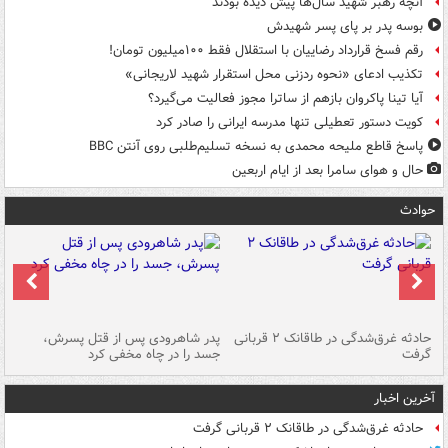
آنچه رهبر شهید سال‌ها پیش دیده بودند
بوسه‌ پدر بر پای پسر شهیدش
رقم فسخ قرارداد رضاییان با استقلال فقط ۱۰۰میلیون تومان!
تکذیب ادعای «نحوه ردزنی محل استقرار شهید لاریجانی»
آیا تینا پاکروان بازهم از ساترا مجوز فعالیت می‌گیرد؟
کویت دستور تعطیلی تنها مدرسه ایرانی را صادر کرد
پاسخ قاطع ملیحه محمدی به نسخه تسلیم‌طلبی روی آنتن BBC
حال و هوای سامرا بعد از ایام اربعین
حوادث
شته
حادثه غرق‌شدگی در طاقانک ۲ قربانی
پدر شاهرودی پس از قتل پسرش،
دس
گرفت
جسد را در چاه مخفی کرد
آخرین اخبار
حادثه غرق‌شدگی در طاقانک ۲ قربانی گرفت