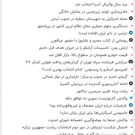
مرد سال والیبال آسیا انتخاب شد
عادی‌سازی تولید زیرزمینی در نمایش خانگی
حمله اسرائیل به شهرستان نبطیه در جنوب لبنان
دستگیری متهم متواری مخل نظام ارزی کشور در پیرانشهر
ترامپ در دام ایران افتاده است!
رونمایی از کتاب محرم و عاشورا با حضور عراقچی
ارتش یمن: تاسیسات آرامکو را در جیزان هدف قرار دادیم
قیمت خودرو همچنان در سطوح بالا؛ بازار قفل شد
سرکشی فرمانده سپاه تهران از گردان‌های پدافند هوایی لشکر ۲۷
کمپرسور اسکرو یا پیستونی: کدام انتخاب بهتری است؟
گرمای شدید در جنوب و مرکز؛ ناپایداری در نوار شمالی
ادامه آتش‌سوزی گسترده در بریتیش کلمبیا
پشت پرده تغییر سرمربی تراکتور
واکنش کارتونیست سوری به توافق مکه
فرضیات درباره ایران مضحک و غیرواقع‌بینانه بود!
جاسوسی اسرائیلی‌ها برای ایران پایان ندارد!
واکنش صنعا به موضع‌گیری خصمانه شورای امنیت
احتمال شکست اردوغان در دور دوم انتخابات ریاست جمهوری ترکیه
واکنش سرپرست باشگاه استقلال به انتقادات