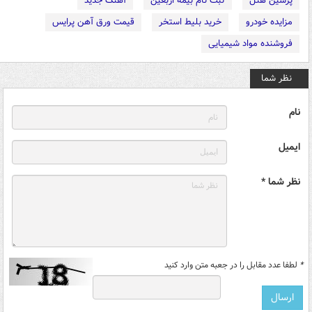
پرشین هتل
ثبت نام بیمه اربعین
آهنگ جدید
مزایده خودرو
خرید بلیط استخر
قیمت ورق آهن پرایس
فروشنده مواد شیمیایی
نظر شما
نام
ایمیل
نظر شما *
*
لطفا عدد مقابل را در جعبه متن وارد کنید