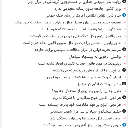
روایت پدر امیرعلی جداوی از جست‌وجوی فرزندش در میان آوار
وزیر کشور: جامعه بدون رسانه مفهومی ندارد
جدی‌ترین تقابل نظامی آمریکا از زمان جنگ جهانی
مصوبه جدید مجلس برای ضبط اموال و دارایی عاملان جنایات بین‌المللی
سخنگوی سپاه: راهبرد فعلی ما حفظ تنگه هرمز است
ضرب‌الاجل رئیس کل دادگستری تهران برای نظارت بر قیمت‌ها
حاجی‌بابایی: مجلس پرقدرت در حال تدوین قانون تنگه هرمز است
مراسم تعزیه‌خوانی در مرکز مطالعات سیاسی وزارت خارجه
واکنش ابرقویی به پیشنهاد سپاهان
زینی‌وند: در مورد قانون حجاب تغییری ایجاد نشده است
عراقچی: ما نه فراموش می‌کنیم نه می‌بخشیم
اذعان آمریکا به عبور ده‌ها کشتی از محاصره ایران
جشن برداشت انگور در ترشیز
دلیل جدایی رامین رضاییان از استقلال چه بود؟
عراقچی: اکنون هیچ مذاکره‌ای با آمریکا نداریم
عراقچی: ایران بر عهد مقاومت خود پابرجا ایستاده است
حضور سخنگوی سپاه بر سر مزار شهید سلیمانی
عامل اصلی قتل حمیدرضا رجب‌زاده دستگیر شد
بررسی ۳۰۰ روز پس از آتش‌بس: چه بر سر غزه آمد؟