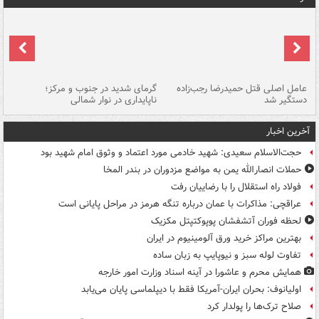
عامل اصلی قتل حمیدرضا رجب‌زاده
گرمای شدید در جنوب و مرکز؛
جا
دستگیر شد
ناپایداری در نوار شمالی
مر
آخرین اخبار
حجت‌الاسلام سعیدی: شهید خادمی مورد اعتماد و وثوق امام شهید بود
حملات انصارالله یمن به مواضع مزدوران در بندر المخا
فولاد راه استقلال را با رضاییان رفت
عراقچی: مذاکرات با عمان درباره تنگه هرمز در مراحل پایانی است
لحظه فوران آتشفشان پوپوکتپتل مکزیک
بهترین مراکز خرید ورق آلومینیوم در ایران
تفاوت لوله سبز و نیوپایپ به زبان ساده
همایش محرم و عاشورا در آینه اسناد وزارت امور خارجه
اولیانوف: بحران ایران-آمریکا فقط با دیپلماسی پایان می‌یابد
صلاح ترک‌ها را پولدار کرد