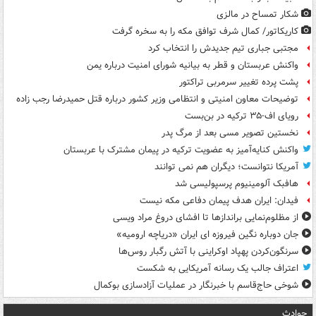
شکار تمساح در مالزی
کاریکاتور/ کمال شرف توافق مکه را به سخره گرفت
مجتبی جباری تیم جدیدش را انتخاب کرد
واکنش عربستان و قطر به بیانیه شورای امنیت درباره یمن
پشت پرده تغییر سرمربی تراکتور
توضیحات معاون امنیتی و انتظامی وزیر کشور درباره قتل حمیدرضا رجب زاده
رویای اف-۳۵ ترکیه در بن‌بست
نخستین تصویر مسی بعد از مرگ پدر
واکنش کنایه‌آمیز به عضویت ترکیه در پیمان مشترک با عربستان
آمریکا نتوانست؛ دیگران هم نمی توانند
هافبک آلومینیوم پرسپولیسی شد
فیدان: ایران هدف پیمان دفاعی مکه نیست
از مظلوم‌نمایی براندازها تا افشای دروغ مراد ویسی
جان دوباره نگین فیروزه ای ایران «دریاچه ارومیه»
سرنگون‌کردن پهپاد اوکراینی با آتش رگبار روس‌ها
اعتراف جالب یک رسانه آمریکایی به شکست
شوخی حاج‌قاسم با خبرنگار در عملیات آزادسازی بوکمال
حوادث