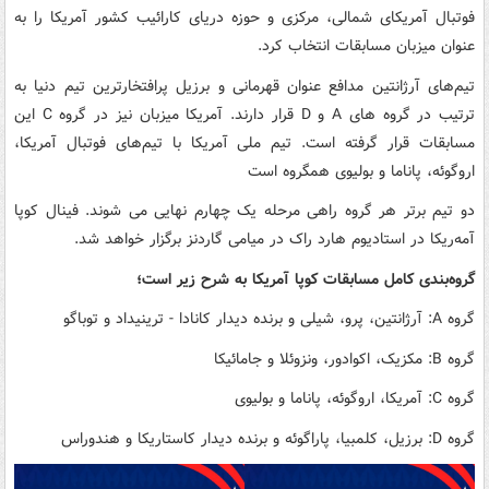
فوتبال آمریکای شمالی، مرکزی و حوزه دریای کارائیب کشور آمریکا را به
عنوان میزبان مسابقات انتخاب کرد.
تیم‌های آرژانتین مدافع عنوان قهرمانی و برزیل پرافتخارترین تیم دنیا به
ترتیب در گروه های A و D قرار دارند. آمریکا میزبان نیز در گروه C این
مسابقات قرار گرفته است. تیم ملی آمریکا با تیم‌های فوتبال آمریکا،
اروگوئه، پاناما و بولیوی همگروه است
دو تیم برتر هر گروه راهی مرحله یک چهارم نهایی می شوند. فینال کوپا
آمه‌ریکا در استادیوم هارد راک در میامی گاردنز برگزار خواهد شد.
گروه‌بندی کامل مسابقات کوپا آمریکا به شرح زیر است؛
گروه A: آرژانتین، پرو، شیلی و برنده دیدار کانادا - ترینیداد و توباگو
گروه B: مکزیک، اکوادور، ونزوئلا و جامائیکا
گروه C: آمریکا، اروگوئه، پاناما و بولیوی
گروه D: برزیل، کلمبیا، پاراگوئه و برنده دیدار کاستاریکا و هندوراس