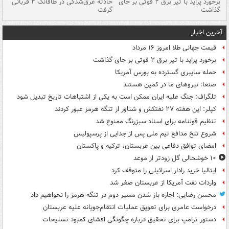
برخورد پراید با تیر برق ۲ فوتی بر جای
حادثه غرق‌شدگی در طاقانک ۲ قربانی
پد
گذاشت
گرفت
جس
آخرین اخبار
قیمت جهانی طلا امروز ۱۶ مرداد
برخورد پراید با تیر برق ۲ فوتی بر جای گذاشت
حمله سایبری گسترده به بورس آمریکا
صنعا: نیروهای ما در کمین‌ هستند
تلگراف: جنگ علیه ایران ممکن است به یکی از اشتباهات تاریخ تبدیل شود
کپلر: این هفته ۲۷ نفتکش و شناور از تنگه هرمز عبور کردند
تنظیم قولنامه برای اسناد سبزرنگ ممنوع شد
شروع تلخ مدافع تیم ملی پس از جدایی از پرسپولیس
امضای توافق دفاعی بین عربستان، ترکیه و پاکستان
۱۰ خوشحالی گل زودتر از موعد
ایتالیا خرید رادار اسرائیلی را متوقف کرد
واردات نفت آمریکا از عربستان صفر شد
محسن رضایی: اجازه باز شدن مسیر دوم در تنگه هرمز را نخواهیم داد
درخواست عامری برای تعویق عملیات انتقام‌جویانه علیه عربستان
دستور ترامپ برای تحقیق درباره چگونگی افشای کمبود تسلیحات