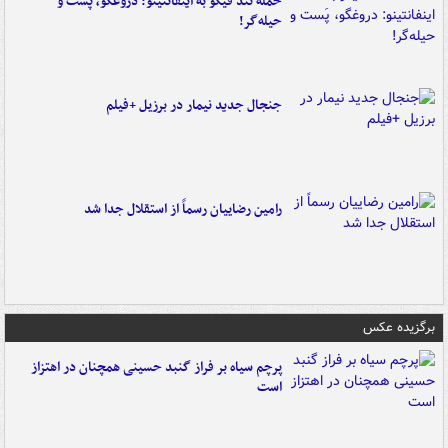
حمله تند فیگو به اینفانتینو: دروغگو، پَست‌ و
حیله‌گر!
جنجال جدید نیمار در برزیل +فیلم
رامین رضاییان رسماً از استقلال جدا شد
برگزیده عکس
پرچم سیاه بر فراز گنبد حسینی همچنان در اهتزاز
است