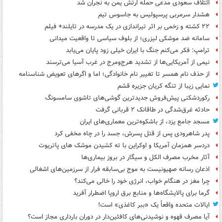
ائتلاف سعودی مدعی حمله ارتش یمن به نجران شد
هشدار سرمربی پرسپولیس به جاسوس تیم
۲۲ کشته و زخمی بر اثر تیراندازی در یک مدرسه در تایلند+ فیلم
سامانه ضد موشکی لیزری؛ از بلوف سیاسی تا واقعیت میدانی
ترامپ: فکر می‌کنم جنگ با ایران خیلی زود پایان می‌یابد
نیمی از آمریکایی‌ها از تشدید هرج‌ومرج در غرب آسیا می‌ترسند
از حذف نام همسر تا تغییر نام خانوادگی؛ اما و اگرهای تعویض شناسنامه
نمایی زیبا از تنگه کریان جزیره قشم
رکوردشکنی پیش‌فروش جدیدترین گوشی‌های تاشوی سامسونگ
حادثه غرق‌شدگی در طاقانک ۲ قربانی گرفت
مسجد جامع یزد، از باشکوه‌ترین معماری‌های ایران
پدر شاهرودی پس از قتل پسرش، جسد را در چاه مخفی کرد
دردسر همزمان آمریکا و اوکراین با ته کشیدن موشک های پاتریوت
آثار مخرب مصرف الکل و سیگار در بروز بیماری‌ها
اذعان رسانه صهیونیست به موج بی‌سابقه فرار از سرزمین‌های اشغالی
چرا مغز در هنگام خواب، انرژی خود را خالی می‌کند؟
گرما برای پالایشگاه‌ها و منابع برق اروپا اضطرار آفرید
ایالات متحده واقعاً یک «ببر کاغذی» است!
آیا مصرف قهوه و نوشیدنی‌های کافئین‌دار در دوران بارداری مجاز است؟