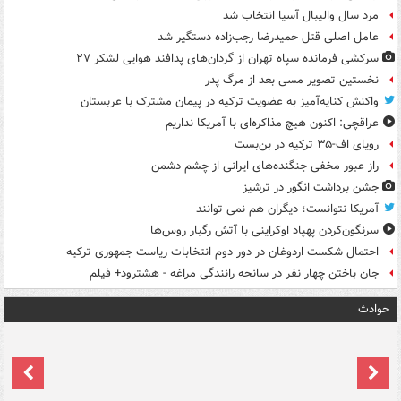
مرد سال والیبال آسیا انتخاب شد
عامل اصلی قتل حمیدرضا رجب‌زاده دستگیر شد
سرکشی فرمانده سپاه تهران از گردان‌های پدافند هوایی لشکر ۲۷
نخستین تصویر مسی بعد از مرگ پدر
واکنش کنایه‌آمیز به عضویت ترکیه در پیمان مشترک با عربستان
عراقچی: اکنون هیچ مذاکره‌ای با آمریکا نداریم
رویای اف-۳۵ ترکیه در بن‌بست
راز عبور مخفی جنگنده‌های ایرانی از چشم دشمن
جشن برداشت انگور در ترشیز
آمریکا نتوانست؛ دیگران هم نمی توانند
سرنگون‌کردن پهپاد اوکراینی با آتش رگبار روس‌ها
احتمال شکست اردوغان در دور دوم انتخابات ریاست جمهوری ترکیه
جان باختن چهار نفر در سانحه رانندگی مراغه - هشترود+ فیلم
حوادث