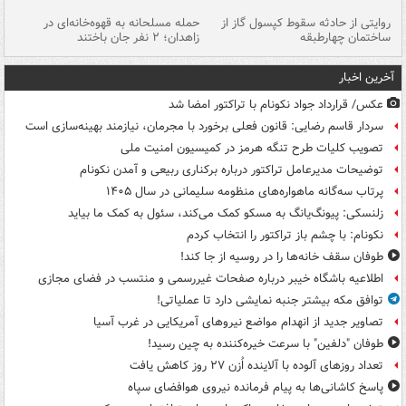
روایتی از حادثه سقوط کپسول گاز از
حمله مسلحانه به قهوه‌خانه‌ای در
عا
ساختمان چهارطبقه
زاهدان؛ ۲ نفر جان باختند
دس
آخرین اخبار
عکس/ قرارداد جواد نکونام با تراکتور امضا شد
سردار قاسم رضایی: قانون فعلی برخورد با مجرمان، نیازمند بهینه‌سازی است
تصویب کلیات طرح تنگه هرمز در کمیسیون امنیت ملی
توضیحات مدیرعامل تراکتور درباره برکناری ربیعی و آمدن نکونام
پرتاب سه‌گانه ماهواره‌های منظومه سلیمانی در سال ۱۴۰۵
زلنسکی: پیونگ‌یانگ به مسکو کمک می‌کند، سئول به کمک ما بیاید
نکونام: با چشم باز تراکتور را انتخاب کردم
طوفان سقف خانه‌ها را در روسیه از جا ‌کند!
اطلاعیه باشگاه خیبر درباره صفحات غیررسمی و منتسب در فضای مجازی
توافق مکه بیشتر جنبه نمایشی دارد تا عملیاتی!
تصاویر جدید از انهدام مواضع نیروهای آمریکایی در غرب آسیا
طوفان "دلفین" با سرعت خیره‌کننده به چین رسید!
تعداد روزهای آلوده با آلاینده اُزن ۲۷ روز کاهش یافت
پاسخ کاشانی‌ها به پیام فرمانده نیروی هوافضای سپاه