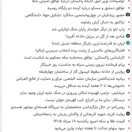
توضیحات وزیر امور خارجه پاکستان درباره توافق امنیتی مکه
توافق دمشق و مسکو درباره آینده دو پایگاه روسیه
حضور پزشکیان در چهل‌وششمین سالگرد تشکیل جهاد دانشگاهی
تراکتور به دنبال آرش رضاوند
پاپ لئو بار دیگر خواستار پایان جنگ اوکراین شد
شادی بعد از گل در برزیل حادثه آفرید!
ایران به قدرتمندترین بازیگرِ منطقه تبدیل شده!
افشاگری‌های مالدینی از پشت پرده انتخاب سرمربی ایتالیا
کارشناس پاکستانی: توافق سه‌جانبه مکه محکوم به شکست است
پیام فرمانده نیروی زمینی سپاه به مناسبت روز خبرنگار
روایتی از حادثه سقوط کپسول گاز از ساختمان چهارطبقه
بیانیه شدیداللحن سازمان حشد الشعبی عراق و حمایت از فالح الفیاض
خاموشی‌ها تا ۲ هفته آینده به حداقل می‌رسد
مرشایمر: ترامپ فهمیده امکان پیروزی در جنگ علیه ایران وجود ندارد
درستکار: بنای ما بر اخراج نایب قهرمان جهان نیست
روس‌اتم: در حال بازگرداندن متخصصان به نیروگاه هسته‌ای بوشهر هستیم
روایت فرزند شهید لاریجانی از واکنش پدرش به ردصلاحیتش
قیمت طلا و سکه امروز یکشنبه ۱۸ مرداد ۱۴۰۵
سود سهام عدالت تا هفته دولت واریز می‌شود