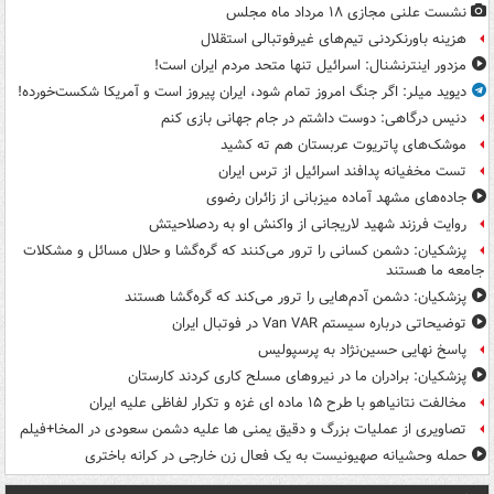
نشست علنی مجازی ۱۸ مرداد ماه مجلس
هزینه باورنکردنی تیم‌های غیرفوتبالی استقلال
مزدور اینترنشنال: اسرائیل تنها متحد مردم ایران است!
دیوید میلر: اگر جنگ امروز تمام شود، ایران پیروز است و آمریکا شکست‌خورده!
دنیس درگاهی: دوست داشتم در جام جهانی بازی کنم
موشک‌های پاتریوت عربستان هم ته‌ کشید
تست مخفیانه پدافند اسرائیل از ترس ایران
جاده‌های مشهد آماده میزبانی از زائران رضوی
روایت فرزند شهید لاریجانی از واکنش او به ردصلاحیتش
پزشکیان: دشمن کسانی را ترور می‌کنند که گره‌گشا و حلال مسائل و مشکلات
جامعه ما هستند
پزشکیان: دشمن آدم‌هایی را ترور می‌کند که گره‌گشا هستند
توضیحاتی درباره سیستم Van VAR در فوتبال ایران
پاسخ نهایی حسین‌نژاد به پرسپولیس
پزشکیان: برادران ما در نیروهای مسلح کاری کردند کارستان
مخالفت نتانیاهو با طرح ۱۵ ماده ای غزه و تکرار لفاظی علیه ایران
تصاویری از عملیات بزرگ و دقیق یمنی ها علیه دشمن سعودی در المخا+فیلم
حمله وحشیانه صهیونیست به یک فعال زن خارجی در کرانه باختری